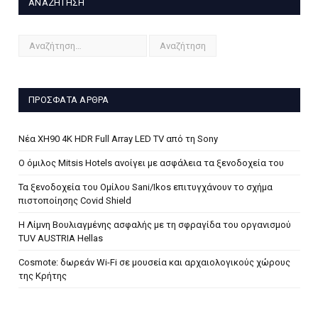
ΑΝΑΖΉΤΗΣΗ
ΠΡΌΣΦΑΤΑ ΆΡΘΡΑ
Νέα XH90 4K HDR Full Array LED TV από τη Sony
Ο όμιλος Mitsis Hotels ανοίγει με ασφάλεια τα ξενοδοχεία του
Τα ξενοδοχεία του Ομίλου Sani/Ikos επιτυγχάνουν το σχήμα
πιστοποίησης Covid Shield
H Λίμνη Βουλιαγμένης ασφαλής με τη σφραγίδα του οργανισμού
TUV AUSTRIA Hellas
Cosmote: δωρεάν Wi-Fi σε μουσεία και αρχαιολογικούς χώρους
της Κρήτης