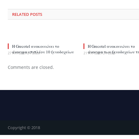
RELATED
POSTS
Η Grecotel ανακοινώνει το
Η Grecotel ανακοινώνει το
άνοιγμα επιπλέον 10 ξενοδοχείων
άνοιγμα των ξενοδοχείων τ
27 ΑΥΓΟΎΣΤΟΥ 2020
21 ΑΥΓΟΎΣΤΟΥ 2020
Comments are closed.
Copyright © 2018