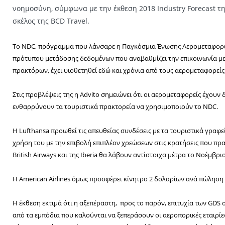
νοημοσύνη, σύμφωνα με την έκθεση 2018 Industry Forecast τη
σκέλος της BCD Travel.
Το NDC, πρόγραμμα που λάνσαρε η Παγκόσμια Ένωσης Αερομεταφορών,
πρότυπου μετάδοσης δεδομένων που αναβαθμίζει την επικοινωνία μ
πρακτόρων, έχει υιοθετηθεί εδώ και χρόνια από τους αερομεταφορείς
Στις προβλέψεις της η Advito σημειώνει ότι οι αερομεταφορείς έχουν
ενθαρρύνουν τα τουριστικά πρακτορεία να χρησιμοποιούν το NDC.
Η Lufthansa προωθεί τις απευθείας συνδέσεις με τα τουριστικά γραφε
χρήση του με την επιβολή επιπλέον χρεώσεων στις κρατήσεις που πρ
British Airways και της Iberia θα λάβουν αντίστοιχα μέτρα το Νοέμβριο
Η American Airlines όμως προσφέρει κίνητρο 2 δολαρίων ανά πώληση
Η έκθεση εκτιμά ότι η αξεπέραστη, προς το παρόν, επιτυχία των GDS
από τα εμπόδια που καλούνται να ξεπεράσουν οι αεροπορικές εταιρίες