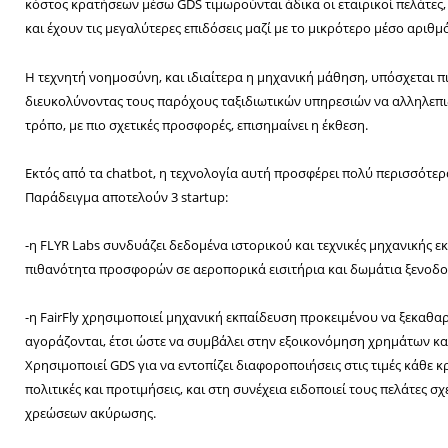
κόστος κρατήσεων μέσω GDS τιμωρούνται άδικα οι εταιρικοί πελάτες, 
και έχουν τις μεγαλύτερες επιδόσεις μαζί με το μικρότερο μέσο αριθμ
Η τεχνητή νοημοσύνη, και ιδιαίτερα η μηχανική μάθηση, υπόσχεται π
διευκολύνοντας τους παρόχους ταξιδιωτικών υπηρεσιών να αλληλεπιδ
τρόπο, με πιο σχετικές προσφορές, επισημαίνει η έκθεση.
Εκτός από τα chatbot, η τεχνολογία αυτή προσφέρει πολύ περισσότερα
Παράδειγμα αποτελούν 3 startup:
-η FLYR Labs συνδυάζει δεδομένα ιστορικού και τεχνικές μηχανικής 
πιθανότητα προσφορών σε αεροπορικά εισιτήρια και δωμάτια ξενοδο
-η FairFly χρησιμοποιεί μηχανική εκπαίδευση προκειμένου να ξεκαθαρ
αγοράζονται, έτσι ώστε να συμβάλει στην εξοικονόμηση χρημάτων κ
Χρησιμοποιεί GDS για να εντοπίζει διαφοροποιήσεις στις τιμές κάθε 
πολιτικές και προτιμήσεις, και στη συνέχεια ειδοποιεί τους πελάτες 
χρεώσεων ακύρωσης.