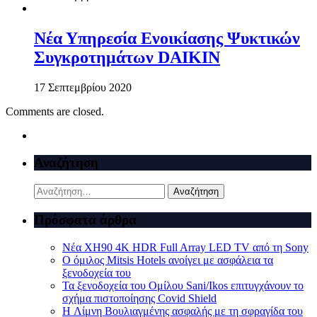
Νέα Υπηρεσία Ενοικίασης Ψυκτικών
Συγκροτημάτων DAIKIN
17 Σεπτεμβρίου 2020
Comments are closed.
Αναζήτηση
Αναζήτηση
για:
Πρόσφατα άρθρα
Νέα XH90 4K HDR Full Array LED TV από τη Sony
Ο όμιλος Mitsis Hotels ανοίγει με ασφάλεια τα
ξενοδοχεία του
Τα ξενοδοχεία του Ομίλου Sani/Ikos επιτυγχάνουν το
σχήμα πιστοποίησης Covid Shield
H Λίμνη Βουλιαγμένης ασφαλής με τη σφραγίδα του