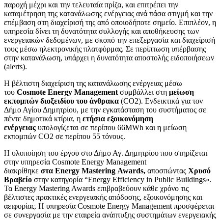
παροχή μέχρι και την τελευταία πρίζα, και επιτρέπει την
καταμέτρηση της κατανάλωσης ενέργειας ανά πάσα στιγμή και την
επέμβαση στη διαχείρισή της από οποιοδήποτε σημείο. Επιπλέον, η
υπηρεσία δίνει τη δυνατότητα συλλογής και αποθήκευσης των
ενεργειακών δεδομένων, με σκοπό την επεξεργασία και διαχείρισή
τους μέσω ηλεκτρονικής πλατφόρμας. Σε περίπτωση υπέρβασης
στην κατανάλωση, υπάρχει η δυνατότητα αποστολής ειδοποιήσεων
(alerts).
Η βέλτιστη διαχείριση της κατανάλωσης ενέργειας μέσω
του
Cosmote
Energy
Management
συμβάλλει στη
μείωση
εκπομπών διοξειδίου του άνθρακα
(CO2). Ενδεικτικά για τον
Δήμο Αγίου Δημητρίου, με την εγκατάσταση του συστήματος σε
πέντε δημοτικά κτίρια, η
ετήσια εξοικονόμηση
ενέργειας
υπολογίζεται σε περίπου 66MWh και η μείωση
εκπομπών CO2 σε περίπου 55 τόνους.
Η υλοποίηση του έργου στο Δήμο Αγ. Δημητρίου που στηρίζεται
στην υπηρεσία Cosmote Energy Management
διακρίθηκε
στα
Energy
Mastering
Awards
,
αποσπώντας
Χρυσό
Βραβείο
στην κατηγορία “Energy Efficiency in Public Buildings».
Τα Energy Mastering Awards επιβραβεύουν κάθε χρόνο τις
βέλτιστες πρακτικές ενεργειακής απόδοσης, εξοικονόμησης και
αειφορίας. Η υπηρεσία Cosmote Energy Management προσφέρεται
σε συνεργασία με την εταιρεία ανάπτυξης συστημάτων ενεργειακής