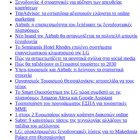
Ξενοδοχεία: 4 στρατηγικές για αύξηση των απευθείας
κρατήσεων
TripAdvisor: τα εστιατόρια αξιοποιούν ελάχιστα το online
marketing
Airbnb: η επισκεψιμότητα του ξεπέρασε τις ξενοδοχειακές
πλατφόρμες
Nέο brand της Airbnb θα ανταγωνίζεται τα πολυτελή μπουτίκ
ξενοδοχεία
Το Semiramis Hotel Rhodes επιλέγει συστήματα
επαγγελματικού κλιματισμού της LG
Πώς να αντιμετωπίζετε τα αρνητικά σχόλια στα social media
Πώς θα ταξιδεύουν οι Γερμανοί τουρίστες το 2030
Υπερ-τουρισμός και Airbnb: τι δείχνουν τα στατιστικά
στοιχεία
Οργανισμός Τουρισμού Θεσσαλονίκης: ιστοσελίδα γα τους
νέους
Το Smart Οικοσύστημα της LG τώρα συμβατό με τις
πλατφόρμες Amazon Alexa και Google Assistant
Τροποποίηση του προγράμματος ΕΣΠΑ για τουριστικές
ΜΜΕ
1 στους 2 Ευρωπαίους κάνουν κράτηση διακοπών online
Sabre: 9 καινοτόμες τάσεις της τεχνολογίας αλλάζουν τα
ταξίδια του μέλλοντος
LG: ολοκληρωμένες ξενοδοχειακές λύσεις για τo Makedonia
Palace στη Θεσσαλονίκη