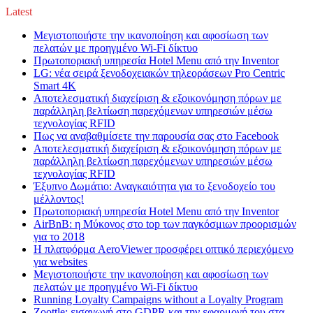
Latest
Μεγιστοποιήστε την ικανοποίηση και αφοσίωση των
πελατών με προηγμένο Wi-Fi δίκτυο
Πρωτοποριακή υπηρεσία Hotel Menu από την Inventor
LG: νέα σειρά ξενοδοχειακών τηλεοράσεων Pro Centric
Smart 4K
Αποτελεσματική διαχείριση & εξοικονόμηση πόρων με
παράλληλη βελτίωση παρεχόμενων υπηρεσιών μέσω
τεχνολογίας RFID
Πως να αναβαθμίσετε την παρουσία σας στο Facebook
Αποτελεσματική διαχείριση & εξοικονόμηση πόρων με
παράλληλη βελτίωση παρεχόμενων υπηρεσιών μέσω
τεχνολογίας RFID
Έξυπνο Δωμάτιο: Αναγκαιότητα για το ξενοδοχείο του
μέλλοντος!
Πρωτοποριακή υπηρεσία Hotel Menu από την Inventor
AirBnB: η Μύκονος στο top των παγκόσμιων προορισμών
για το 2018
Η πλατφόρμα AeroViewer προσφέρει οπτικό περιεχόμενο
για websites
Μεγιστοποιήστε την ικανοποίηση και αφοσίωση των
πελατών με προηγμένο Wi-Fi δίκτυο
Running Loyalty Campaigns without a Loyalty Program
Zoottle: εισαγωγή στο GDPR και την εφαρμογή του στα