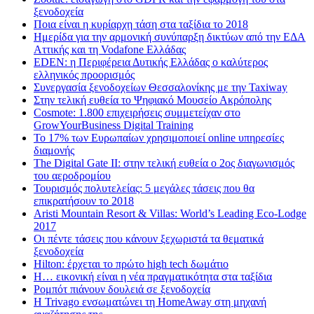
ξενοδοχεία
Ποια είναι η κυρίαρχη τάση στα ταξίδια το 2018
Ημερίδα για την αρμονική συνύπαρξη δικτύων από την ΕΔΑ
Αττικής και τη Vodafone Ελλάδας
EDEN: η Περιφέρεια Δυτικής Ελλάδας ο καλύτερος
ελληνικός προορισμός
Συνεργασία ξενοδοχείων Θεσσαλονίκης με την Taxiway
Στην τελική ευθεία το Ψηφιακό Μουσείο Ακρόπολης
Cosmote: 1.800 επιχειρήσεις συμμετείχαν στο
GrowYourBusiness Digital Training
Το 17% των Ευρωπαίων χρησιμοποιεί online υπηρεσίες
διαμονής
The Digital Gate II: στην τελική ευθεία ο 2ος διαγωνισμός
του αεροδρομίου
Τουρισμός πολυτελείας: 5 μεγάλες τάσεις που θα
επικρατήσουν το 2018
Aristi Mountain Resort & Villas: World’s Leading Eco-Lodge
2017
Οι πέντε τάσεις που κάνουν ξεχωριστά τα θεματικά
ξενοδοχεία
Hilton: έρχεται τo πρώτο high tech δωμάτιο
Η… εικονική είναι η νέα πραγματικότητα στα ταξίδια
Ρομπότ πιάνουν δουλειά σε ξενοδοχεία
Η Trivago ενσωματώνει τη HomeAway στη μηχανή