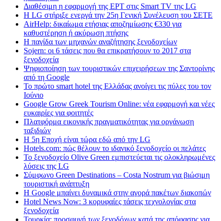
Διαθέσιμη η εφαρμογή της ΕΡΤ στις Smart TV της LG
Η LG στήριξε ενεργά την 25η Γενική Συνέλευση του ΣΕΤΕ
AirHelp: δικαίωμα ετήσιας αποζημίωσης €330 για
καθυστέρηση ή ακύρωση πτήσης
Η παγίδα των μηχανών αναζήτησης ξενοδοχείων
Sojern: οι 6 τάσεις που θα επικρατήσουν το 2017 στα
ξενοδοχεία
Ψηφιοποίηση των τουριστικών επιχειρήσεων της Σαντορίνης
από τη Google
Το πρώτο smart hotel της Ελλάδας ανοίγει τις πύλες του τον
Ιούνιο
Google Grow Greek Tourism Online: νέα εφαρμογή και νέες
ευκαιρίες για φοιτητές
Πλατφόρμα εικονικής πραγματικότητας για οργάνωση
ταξιδιών
Η 5η Εποχή είναι τώρα εδώ από την LG
Hotels.com: πώς θέλουν το ιδανικό ξενοδοχείο οι πελάτες
To ξενοδοχείο Olive Green εμπιστεύεται τις ολοκληρωμένες
λύσεις της LG
Σύμφωνο Green Destinations – Costa Nostrum για βιώσιμη
τουριστική ανάπτυξη
H Google μπαίνει δυναμικά στην αγορά πακέτων διακοπών
Hotel News Now: 3 κορυφαίες τάσεις τεχνολογίας στα
ξενοδοχεία
Τουρκία: προσφυγή των ξενοδόχων κατά της απόφασης για