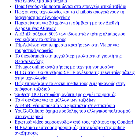
στα επαγγελματικά ταξίδια
Ποια ξενοδοχεία προτιμώνται στα επαγγελματικά ταξίδια
Πως οι νέες τεχνολογίες και τα chatbots απογειώνουν τη
διαχείριση των ξενοδοχείων
Παρατείνεται για 20 χρόνια η σύμβαση με τον Διεθνή
Αερολιμένα Αθηνών
AirBnB: αύξηση 50% των ιδιοκτητών τρίτης ηλικίας που
ενοικιάζουν τα σπίτια τους
TripAdvisor: νέα υπηρεσία κρατήσεων στη Viator για
τουριστικά γραφεία
Το thessbrunch στη μεγαλύτερη πολιτιστική γιορτή της
Θεσσαλονίκης
Trivago: online αναζητήσεις με τεχνητή νοημοσύνη
H LG στο 16ο συνέδριο ΣΕΤΕ ανέλυσε τις τελευταίες τάσεις
στην τεχνολογία
Πώς επηρεάζουν τα social media τους Αμερικανούς στην
απόφαση ταξιδιού
Έκθεση ΠΟΤ: σε φάση ανάπτυξης ο γκέι τουρισμός
Tα 4 σενάρια για το μέλλον των ταξιδίων
AirBnB: νέα υπηρεσία για κρατήσεις σε εστιατόρια
YouGoCulture: όχημα προβολής του ελληνικού πολιτισμού
στο εξωτερικό
Eρωτικά video αεροσυνοδών από τους πιλότους της Condor!
Η Ελλάδα δεύτερος προορισμός στον κόσμο στις online
αναζητήσεις