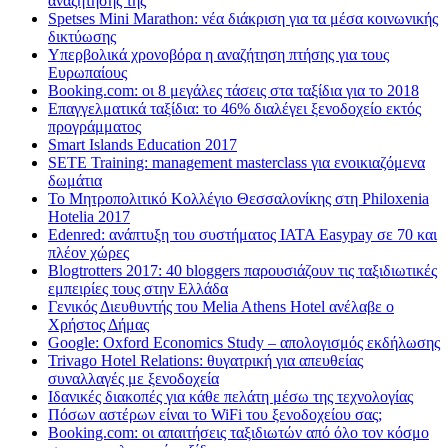
αναζήτησης της
Spetses Mini Marathon: νέα διάκριση για τα μέσα κοινωνικής
δικτύωσης
Υπερβολικά χρονοβόρα η αναζήτηση πτήσης για τους
Ευρωπαίους
Booking.com: οι 8 μεγάλες τάσεις στα ταξίδια για το 2018
Επαγγελματικά ταξίδια: το 46% διαλέγει ξενοδοχείο εκτός
προγράμματος
Smart Islands Education 2017
SETE Training: management masterclass για ενοικιαζόμενα
δωμάτια
Το Μητροπολιτικό Κολλέγιο Θεσσαλονίκης στη Philoxenia
Hotelia 2017
Edenred: ανάπτυξη του συστήματος IATA Easypay σε 70 και
πλέον χώρες
Blogtrotters 2017: 40 bloggers παρουσιάζουν τις ταξιδιωτικές
εμπειρίες τους στην Ελλάδα
Γενικός Διευθυντής του Melia Athens Hotel ανέλαβε ο
Χρήστος Δήμας
Google: Oxford Economics Study – απολογισμός εκδήλωσης
Trivago Hotel Relations: θυγατρική για απευθείας
συναλλαγές με ξενοδοχεία
Iδανικές διακοπές για κάθε πελάτη μέσω της τεχνολογίας
Πόσων αστέρων είναι το WiFi του ξενοδοχείου σας;
Booking.com: οι απαιτήσεις ταξιδιωτών από όλο τον κόσμο