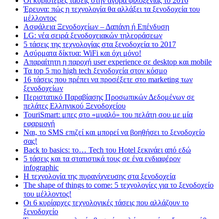
Οι κυριότερες τάσεις στην αγορά φιλοξενίας το 2016
Έρευνα: πώς η τεχνολογία θα αλλάξει τα ξενοδοχεία του
μέλλοντος
Ασφάλεια Ξενοδοχείων – Δαπάνη ή Επένδυση
LG: νέα σειρά ξενοδοχειακών τηλεοράσεων
5 τάσεις της τεχνολογίας στα ξενοδοχεία το 2017
Ασύρματα δίκτυα: WiFi και όχι μόνο!
Απαραίτητη η παροχή user experience σε desktop και mobile
Τα top 5 πιο high tech ξενοδοχεία στον κόσμο
16 τάσεις που πρέπει να προσέξετε στο marketing των
ξενοδοχείων
Περιστατικό Παραβίασης Προσωπικών Δεδομένων σε
πελάτες Ελληνικού Ξενοδοχείου
TouriSmart: μπες στο «μυαλό» του πελάτη σου με μία
εφαρμογή
Ναι, το SMS επιζεί και μπορεί να βοηθήσει το ξενοδοχείο
σας!
Back to basics: το… Tech του Hotel ξεκινάει από εδώ
5 τάσεις και τα στατιστικά τους σε ένα ενδιαφέρον
infographic
Η τεχνολογία της πυρανίχνευσης στα ξενοδοχεία
The shape of things to come: 5 τεχνολογίες για το ξενοδοχείο
του μέλλοντος!
Οι 6 κυρίαρχες τεχνολογικές τάσεις που αλλάζουν το
ξενοδοχείο