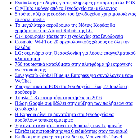
Εγκύκλιος με οδηγίες για τις πληρωμές με κάρτα μέσω POS
CityHub: εικόνες από το ξενοδοχείο του μέλλοντος
5 τρόποι αύξησης εσόδων του ξενοδοχείου χρησιμοποιώντας
τα social media
Το μεγαλύτερο αεροδρόμιο της Νότιας Κορέας θα
χρησιμοποιεί τα Airport Robots της LG
Οι 4 κορυφαίες τάσεις της τεχνολογίας στα ξενοδοχεία
Cosmote: Wi-Fi σε 20 αρχαιολογικούς χώρους σε όλη την
Ελλάδα
LG: σεμινάριο στη Θεσσαλονίκη για λύσεις επαγγελματικού
κλιματισμού
766 τουριστικά καταλύματα στην πλατφόρμα ηλεκτρονικής
γνωστοποίησης
Συνεργασία Global Blue με Europass για συναλλαγές μέσω
WeChat
Υποχρεωτικά τα POS στα ξενοδοχεία – έως 27 Ιουλίου η
προθεσμία
Tripsta: 1,8 εκατομμύρια κρατήσεις το 2016
Πώς η Google συμβάλλει στην αύξηση των πωλήσεων στα
ξενοδοχεία
Η Expedia δίνει τη δυνατότητα στα ξενοδοχεία να
προβάλουν τοπικές εμπειρίες
Έρευνα: το κινητό… κινεί τις διακοπές των Γερμανών
Εξετάσεις πιστοποίησης για 6 ειδικότητες στον τουρισμό
Επίθεση από χάκερ στη σελίδα της Mouzenidis Travel