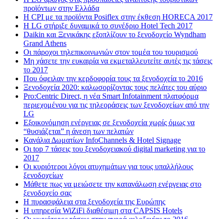
προϊόντων στην Ελλάδα
Η CPI με τα προϊόντα Posiflex στην έκθεση HORECA 2017
H LG στήριξε δυναμικά το συνέδριο Hotel Tech 2017
Daikin και Ξενικάκης εξοπλίζουν το ξενοδοχείο Wyndham
Grand Athens
Οι πάροχοι τηλεπικοινωνιών στον τομέα του τουρισμού
Μη χάσετε την ευκαιρία να εκμεταλλευτείτε αυτές τις τάσεις
το 2017
Που όφειλαν την κερδοφορία τους τα ξενοδοχεία το 2016
Ξενοδοχεία 2020: καλωσορίζοντας τους πελάτες του αύριο
Pro:Centric Direct, η νέα Smart Infotainment πλατφόρμα
περιεχομένου για τις τηλεοράσεις των ξενοδοχείων από την
LG
Εξοικονόμηση ενέργειας σε ξενοδοχεία χωρίς όμως να
“θυσιάζεται” η άνεση των πελατών
Κανάλια Δωματίων InfoChannels & Hotel Signage
Οι top 7 τάσεις του ξενοδοχειακού digital marketing για το
2017
Οι κυριότεροι λόγοι ατυχημάτων για τους υπαλλήλους
ξενοδοχείων
Μάθετε πως να μειώσετε την κατανάλωση ενέργειας στο
ξενοδοχείο σας
Η πυρασφάλεια στα ξενοδοχεία της Ευρώπης
Η υπηρεσία WiZiFi διαθέσιμη στα CAPSIS Hotels