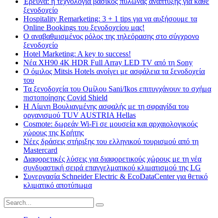
Έρευνα: η τεχνολογία βασικός πυλώνας ανάπτυξης για κάθε
ξενοδοχείο
Hospitality Remarketing: 3 + 1 tips για να αυξήσουμε τα
Online Bookings του ξενοδοχείου μας!
Ο αναβαθμισμένος ρόλος της τηλεόρασης στο σύγχρονο
ξενοδοχείο
Hotel Marketing: A key to success!
Νέα XH90 4K HDR Full Array LED TV από τη Sony
Ο όμιλος Mitsis Hotels ανοίγει με ασφάλεια τα ξενοδοχεία
του
Τα ξενοδοχεία του Ομίλου Sani/Ikos επιτυγχάνουν το σχήμα
πιστοποίησης Covid Shield
H Λίμνη Βουλιαγμένης ασφαλής με τη σφραγίδα του
οργανισμού TUV AUSTRIA Hellas
Cosmote: δωρεάν Wi-Fi σε μουσεία και αρχαιολογικούς
χώρους της Κρήτης
Νέες δράσεις στήριξης του ελληνικού τουρισμού από τη
Mastercard
Διαφορετικές λύσεις για διαφορετικούς χώρους με τη νέα
συνδυαστική σειρά επαγγελματικού κλιματισμού της LG
Συνεργασία Schneider Electric & EcoDataCenter για θετικό
κλιματικό αποτύπωμα