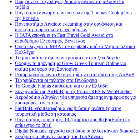
Πως οι νέες τεχνολογίες διαμορφώνουν το μέλλον στα
ταξίδια
Παγκόσμια διανομή των πακέτων της Thomas Cook μέσω
της Expedia
Πανεπιστήμιο Αιγαίου: e-learning στην οργάνωση και
διοίκηση τουριστικών επιχειρήσεων
Η IATA απονέμει το Fast Travel Gold Award στο
αεροδρόμιο Ελευθέριος Βενιζέλος
Open Day για το MBA in Hospitality από το Μητροπολιτικό
Κολλέγιο
Tα μυστικά των άμεσων κρατήσεων στα ξενοδοχεία
Google: το πρόγραμμα Grow Greek Tourism Online για
ακόμα μια φορά στη Σαντορίνη
Ρεκόρ κρατήσεων το θερινό τρίμηνο στα σπίτια της AirBnB
Τι χρειάζονται οι πελάτες στα ξενοδοχεία
Το Google Flights διαθέσιμο και στην Ελλάδα
Συνεργασία​ ​της​ ​AirBnB​ ​με​ ​τις​ ​Primal-RES​ ​&​ ​WebHotelier
Aεροδρόμιο Αθηνών: νέα υπηρεσία άμεσης ενημέρωσης για
προσφορές στις πτήσεις
FairBnB: νέα πλατφόρμα για βιώσιμη ανάπτυξη στην
τουριστική μίσθωση κατοικίας
Παγκόσμιος τουρισμός: 10 ζητήματα που θα βρεθούν στο
επίκεντρο το 2018
Digital Nomads: εργασία εκεί όπου οι άλλοι κάνουν διακοπές
Σενάρια για πιθανή πώληση της TripAdvisor