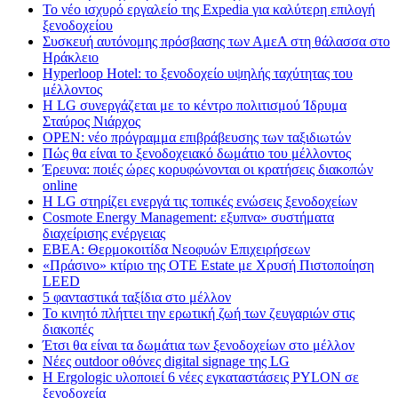
Το νέο ισχυρό εργαλείο της Expedia για καλύτερη επιλογή
ξενοδοχείου
Συσκευή αυτόνομης πρόσβασης των ΑμεΑ στη θάλασσα στο
Ηράκλειο
Hyperloop Hotel: το ξενοδοχείο υψηλής ταχύτητας του
μέλλοντος
Η LG συνεργάζεται με το κέντρο πολιτισμού Ίδρυμα
Σταύρος Νιάρχος
OPEN: νέο πρόγραμμα επιβράβευσης των ταξιδιωτών
Πώς θα είναι το ξενοδοχειακό δωμάτιο του μέλλοντος
Έρευνα: ποιές ώρες κορυφώνονται οι κρατήσεις διακοπών
online
Η LG στηρίζει ενεργά τις τοπικές ενώσεις ξενοδοχείων
Cosmote Energy Management: εξυπνα» συστήματα
διαχείρισης ενέργειας
ΕΒΕΑ: Θερμοκοιτίδα Νεοφυών Επιχειρήσεων
«Πράσινο» κτίριο της OTE Estate με Χρυσή Πιστοποίηση
LEED
5 φανταστικά ταξίδια στο μέλλον
Το κινητό πλήττει την ερωτική ζωή των ζευγαριών στις
διακοπές
Έτσι θα είναι τα δωμάτια των ξενοδοχείων στο μέλλον
Nέες outdoor οθόνες digital signage της LG
Η Ergologic υλοποιεί 6 νέες εγκαταστάσεις PYLON σε
ξενοδοχεία