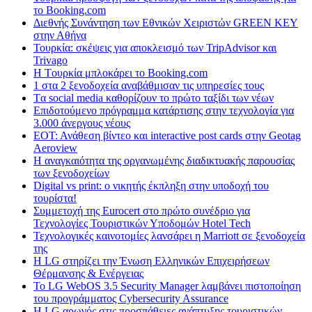
το Booking.com
Διεθνής Συνάντηση των Εθνικών Χειριστών GREEN KEY
στην Αθήνα
Τουρκία: σκέψεις για αποκλεισμό των TripAdvisor και
Trivago
H Tουρκία μπλοκάρει το Booking.com
1 στα 2 ξενοδοχεία αναβάθμισαν τις υπηρεσίες τους
Tα social media καθορίζουν το πρώτο ταξίδι των νέων
Επιδοτούμενο πρόγραμμα κατάρτισης στην τεχνολογία για
3.000 άνεργους νέους
ΕΟΤ: Ανάθεση βίντεο και interactive post cards στην Geotag
Aeroview
Η αναγκαιότητα της οργανωμένης διαδικτυακής παρουσίας
των ξενοδοχείων
Digital vs print: ο νικητής έκπληξη στην υποδοχή του
τουρίστα!
Συμμετοχή της Eurocert στο πρώτο συνέδριο για
Τεχνολογίες Τουριστικών Υποδομών Hotel Tech
Τεχνολογικές καινοτομίες λανσάρει η Marriott σε ξενοδοχεία
της
H LG στηρίζει την Ένωση Ελληνικών Επιχειρήσεων
Θέρμανσης & Ενέργειας
Το LG WebOS 3.5 Security Manager λαμβάνει πιστοποίηση
του προγράμματος Cybersecurity Assurance
Η LG αρωγός στις προσπάθειες ανάπτυξης τουριστικών