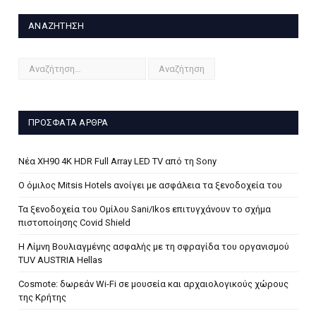
ΑΝΑΖΉΤΗΣΗ
ΠΡΌΣΦΑΤΑ ΆΡΘΡΑ
Νέα XH90 4K HDR Full Array LED TV από τη Sony
Ο όμιλος Mitsis Hotels ανοίγει με ασφάλεια τα ξενοδοχεία του
Τα ξενοδοχεία του Ομίλου Sani/Ikos επιτυγχάνουν το σχήμα
πιστοποίησης Covid Shield
H Λίμνη Βουλιαγμένης ασφαλής με τη σφραγίδα του οργανισμού
TUV AUSTRIA Hellas
Cosmote: δωρεάν Wi-Fi σε μουσεία και αρχαιολογικούς χώρους
της Κρήτης