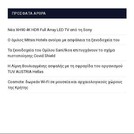
ΠΡΌΣΦΑΤΑ ΆΡΘΡΑ
Νέα XH90 4K HDR Full Array LED TV από τη Sony
Ο όμιλος Mitsis Hotels ανοίγει με ασφάλεια τα ξενοδοχεία του
Τα ξενοδοχεία του Ομίλου Sani/Ikos επιτυγχάνουν το σχήμα
πιστοποίησης Covid Shield
H Λίμνη Βουλιαγμένης ασφαλής με τη σφραγίδα του οργανισμού
TUV AUSTRIA Hellas
Cosmote: δωρεάν Wi-Fi σε μουσεία και αρχαιολογικούς χώρους
της Κρήτης