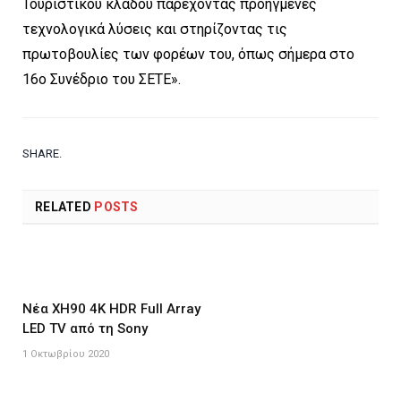
Τουριστικού κλάδου παρέχοντας προηγμένες
τεχνολογικά λύσεις και στηρίζοντας τις
πρωτοβουλίες των φορέων του, όπως σήμερα στο
16ο Συνέδριο του ΣΕΤΕ».
SHARE.
Twi
Fac
Goo
Pin
Lin
Tum
Ema
RELATED
POSTS
Νέα XH90 4K HDR Full Array
LED TV από τη Sony
1 Οκτωβρίου 2020