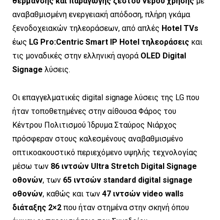
θέρμανσης
και παραγωγής ζεστού νερού χρήσης
με
αναβαθμισμένη ενεργειακή απόδοση, πλήρη γκάμα
ξενοδοχειακών τηλεοράσεων, από απλές
Hotel
TV
s
έως
LG
Pro
:
Centric
Smart
IP
Hotel
τηλεοράσεις
και
τις μοναδικές στην ελληνική αγορά
OLED
Digital
Signage
λύσεις.
Οι επαγγελματικές digital signage λύσεις της LG που
ήταν τοποθετημένες στην αίθουσα Φάρος του
Κέντρου Πολιτισμού Ίδρυμα Σταύρος Νιάρχος
πρόσφεραν στους καλεσμένους αναβαθμισμένο
οπτικοακουστικό περιεχόμενο υψηλής τεχνολογίας
μέσω των
86 ιντσών
Ultra
Stretch
Digital
Signage
οθονών
, των
65 ιντσών
standard
digital
signage
οθονών
, καθώς και των
47
ιντσών
video
walls
διάταξης 2×2
που ήταν στημένα στην σκηνή όπου