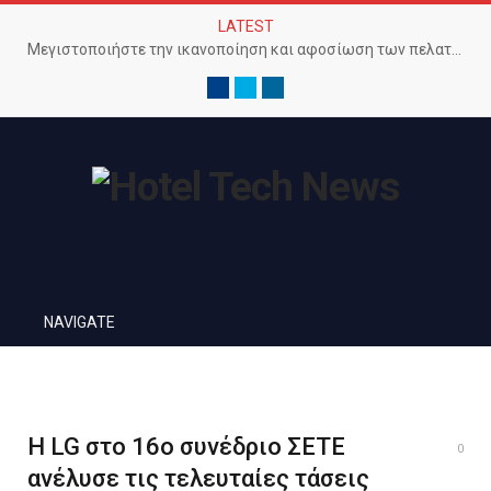
LATEST
Μεγιστοποιήστε την ικανοποίηση και αφοσίωση των πελατών με προηγμένο Wi-Fi δίκτυο
Facebook
Twitter
LinkedIn
NAVIGATE
H LG στο 16ο συνέδριο ΣΕΤΕ
0
ανέλυσε τις τελευταίες τάσεις