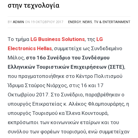
στην τεχνολογία
BY
ADMIN
ON
19 ΟΚΤΩΒΡΊΟΥ 2017
ENERGY
,
NEWS
,
TV & ENTERTAINMENT
Tο τμήμα
LG
Business
Solutions
, της
LG
Electronics
Hellas
, συμμετείχε ως Συνδεδεμένο
Μέλος,
στο 16ο Συνέδριο του Συνδέσμου
Ελληνικών Τουριστικών Επιχειρήσεων
(ΣΕΤΕ)
,
που πραγματοποιήθηκε στο Κέντρο Πολιτισμού
Ίδρυμα Σταύρος Νιάρχος, στις 16 και 17
Οκτωβρίου 2017. Στο Συνέδριο, παραβρέθηκαν ο
υπουργός Επικρατείας κ. Αλέκος Φλαμπουράρης, η
υπουργός Τουρισμού κα Έλενα Κουντουρά,
εκπρόσωποι των κοινωνικών εταίρων και του
συνόλου των φορέων τουρισμού, ενώ συμμετείχαν