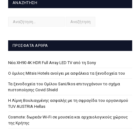
ΑΝΑΖΉΤΗΣΗ
ΠΡΌΣΦΑΤΑ ΆΡΘΡΑ
Νέα XH90 4K HDR Full Array LED TV από τη Sony
Ο όμιλος Mitsis Hotels ανοίγει με ασφάλεια τα ξενοδοχεία του
Τα ξενοδοχεία του Ομίλου Sani/Ikos επιτυγχάνουν το σχήμα
πιστοποίησης Covid Shield
H Λίμνη Βουλιαγμένης ασφαλής με τη σφραγίδα του οργανισμού
TUV AUSTRIA Hellas
Cosmote: δωρεάν Wi-Fi σε μουσεία και αρχαιολογικούς χώρους
της Κρήτης