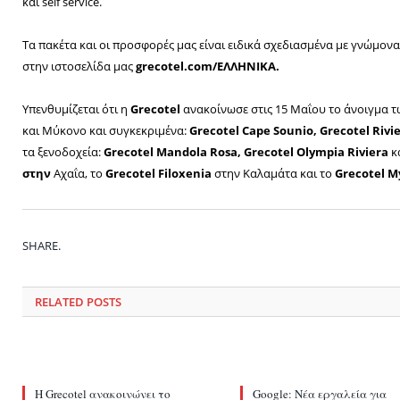
και self service.
Τα πακέτα και οι προσφορές μας είναι ειδικά σχεδιασμένα με γνώμον
στην ιστοσελίδα μας
grecotel
.
com
/ΕΛΛΗΝΙΚΑ.
Υπενθυμίζεται ότι η
Grecotel
ανακοίνωσε στις 15 Μαΐου το άνοιγμα τ
και Μύκονο και συγκεκριμένα:
Grecotel Cape Sounio, Grecotel Riv
τα ξενοδοχεία:
Grecotel Μandola Rosa, Grecotel Olympia Riviera
κ
στην
Αχαΐα, το
Grecotel Filoxenia
στην Καλαμάτα και το
Grecotel M
SHARE.
RELATED
POSTS
Η Grecotel ανακοινώνει το
Google: Nέα εργαλεία για