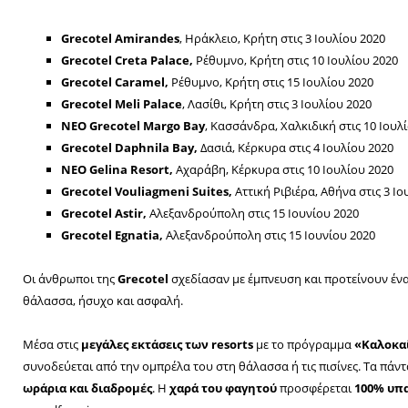
Grecotel
Amirandes
, Ηράκλειο, Κρήτη στις 3 Ιουλίου 2020
Grecotel
Creta
Palace
,
Ρέθυμνο, Κρήτη στις 10 Ιουλίου 2020
Grecotel
Caramel
,
Ρέθυμνο, Κρήτη στις 15 Ιουλίου 2020
Grecotel
Meli
Palace
, Λασίθι, Κρήτη στις 3 Ιουλίου 2020
ΝΕΟ
Grecotel
Margo
Bay
, Κασσάνδρα, Χαλκιδική στις 10 Ιουλ
Grecotel
Daphnila
Bay
,
Δασιά, Κέρκυρα στις 4 Ιουλίου 2020
NEO
Gelina
Resort
,
Αχαράβη, Κέρκυρα στις 10 Ιουλίου 2020
Grecotel
Vouliagmeni
Suites
,
Αττική Ριβιέρα, Αθήνα στις 3 Ιο
Grecotel
Astir
,
Αλεξανδρούπολη στις 15 Ιουνίου 2020
Grecotel
Egnatia
,
Αλεξανδρούπολη στις 15 Ιουνίου 2020
Οι άνθρωποι της
Grecotel
σχεδίασαν με έμπνευση και προτείνουν έν
θάλασσα, ήσυχο και ασφαλή.
Μέσα στις
μεγάλες εκτάσεις των
resorts
με το πρόγραμμα
«Καλοκα
συνοδεύεται από την ομπρέλα του στη θάλασσα ή τις πισίνες. Τα πά
ωράρια και διαδρομές
. Η
χαρά του φαγητού
προσφέρεται
100% υπ