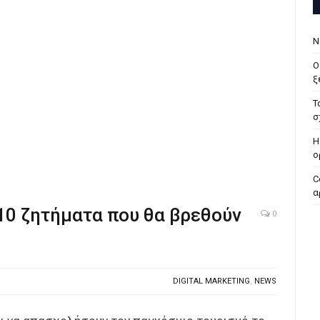
Ν
Ο
ξ
Τ
σ
H
ο
C
α
10 ζητήματα που θα βρεθούν
0
DIGITAL MARKETING
,
NEWS