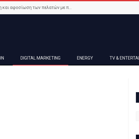
Μεγιστοποιήστε την ικανοποίηση και αφοσίωση των πελατών με προηγμένο Wi-Fi δίκτυο
ON
DIGITAL MARKETING
ENERGY
TV & ENTERT