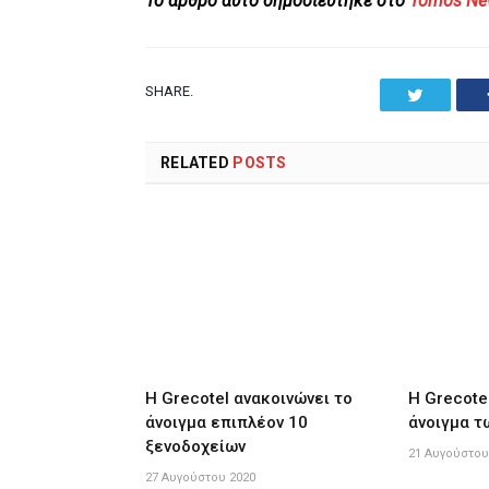
To άρθρο αυτό δημοσιεύτηκε στο
Tornos N
SHARE.
Twitter
RELATED
POSTS
Η Grecotel ανακοινώνει το
Η Grecote
άνοιγμα επιπλέον 10
άνοιγμα τ
ξενοδοχείων
21 Αυγούστου
27 Αυγούστου 2020