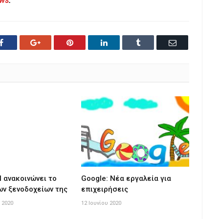
ews
.
Facebook
Google+
Pinterest
LinkedIn
Tumblr
Email
l ανακοινώνει το
Google: Nέα εργαλεία για
ων ξενοδοχείων της
επιχειρήσεις
 2020
12 Ιουνίου 2020