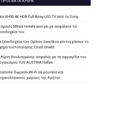
ΠΡΌΣΦΑΤΑ ΆΡΘΡΑ
έα XH90 4K HDR Full Array LED TV από τη Sony
 όμιλος Mitsis Hotels ανοίγει με ασφάλεια τα
ενοδοχεία του
α ξενοδοχεία του Ομίλου Sani/Ikos επιτυγχάνουν το
χήμα πιστοποίησης Covid Shield
 Λίμνη Βουλιαγμένης ασφαλής με τη σφραγίδα του
ργανισμού TUV AUSTRIA Hellas
osmote: δωρεάν Wi-Fi σε μουσεία και
ρχαιολογικούς χώρους της Κρήτης