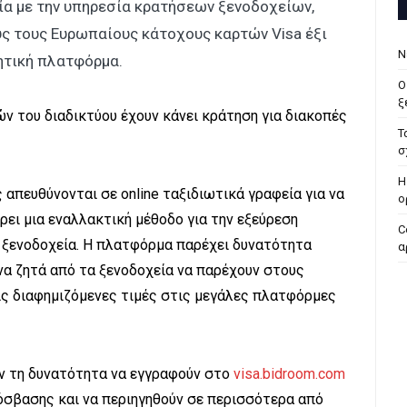
ία με την υπηρεσία κρατήσεων ξενοδοχείων,
υς τους Ευρωπαίους κάτοχους καρτών Visa έξι
Ν
ητική πλατφόρμα.
Ο
ξ
ών του διαδικτύου έχουν κάνει κράτηση για διακοπές
Τ
σ
H
απευθύνονται σε online ταξιδιωτικά γραφεία για να
ο
ρει μια εναλλακτική μέθοδο για την εξεύρεση
C
 ξενοδοχεία. Η πλατφόρμα παρέχει δυνατότητα
α
α ζητά από τα ξενοδοχεία να παρέχουν στους
ς διαφημιζόμενες τιμές στις μεγάλες πλατφόρμες
ν τη δυνατότητα να εγγραφούν στο
visa.bidroom.com
ρόσβασης και να περιηγηθούν σε περισσότερα από