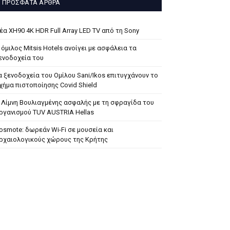
ΠΡΌΣΦΑΤΑ ΆΡΘΡΑ
έα XH90 4K HDR Full Array LED TV από τη Sony
 όμιλος Mitsis Hotels ανοίγει με ασφάλεια τα
ενοδοχεία του
α ξενοδοχεία του Ομίλου Sani/Ikos επιτυγχάνουν το
χήμα πιστοποίησης Covid Shield
 Λίμνη Βουλιαγμένης ασφαλής με τη σφραγίδα του
ργανισμού TUV AUSTRIA Hellas
osmote: δωρεάν Wi-Fi σε μουσεία και
ρχαιολογικούς χώρους της Κρήτης