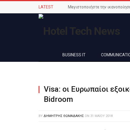
LATEST
BUSINESS IT
COMMUNICATI
Visa: οι Ευρωπαίοι εξο
Bidroom
BY
ΔΗΜΉΤΡΗΣ ΘΩΜΑΔΆΚΗΣ
ON
31 ΜΑΪ́ΟΥ 2018