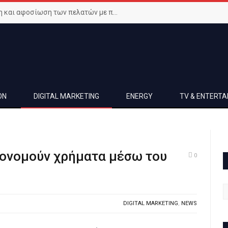
Μεγιστοποιήστε την ικανοποίηση και αφοσίωση των πελατών με προηγμένο Wi-Fi δίκτυο
ON
DIGITAL MARKETING
ENERGY
TV & ENTERT
ικονομούν χρήματα μέσω του
0
DIGITAL MARKETING
,
NEWS