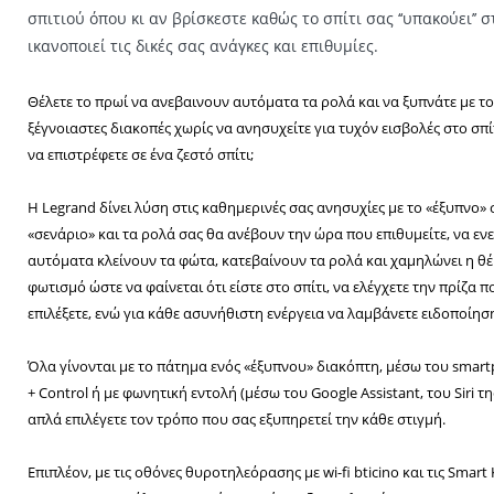
σπιτιού όπου κι αν βρίσκεστε καθώς το σπίτι σας ‘‘υπακούει’’ 
ικανοποιεί τις δικές σας ανάγκες και επιθυμίες.
Θέλετε το πρωί να ανεβαινουν αυτόματα τα ρολά και να ξυπνάτε με το
ξέγνοιαστες διακοπές χωρίς να ανησυχείτε για τυχόν εισβολές στο σπίτ
να επιστρέφετε σε ένα ζεστό σπίτι;
Η Legrand δίνει λύση στις καθημερινές σας ανησυχίες με το «έξυπνο»
«σενάριο» και τα ρολά σας θα ανέβουν την ώρα που επιθυμείτε, να ε
αυτόματα κλείνουν τα φώτα, κατεβαίνουν τα ρολά και χαμηλώνει η θ
φωτισμό ώστε να φαίνεται ότι είστε στο σπίτι, να ελέγχετε την πρίζα π
επιλέξετε, ενώ για κάθε ασυνήθιστη ενέργεια να λαμβάνετε ειδοποίησ
Όλα γίνονται με το πάτημα ενός «έξυπνου» διακόπτη, μέσω του smar
+ Control ή με φωνητική εντολή (μέσω του Google Assistant, του Siri τη
απλά επιλέγετε τον τρόπο που σας εξυπηρετεί την κάθε στιγμή.
Επιπλέον, με τις οθόνες θυροτηλεόρασης με wi-fi bticino και τις Sma