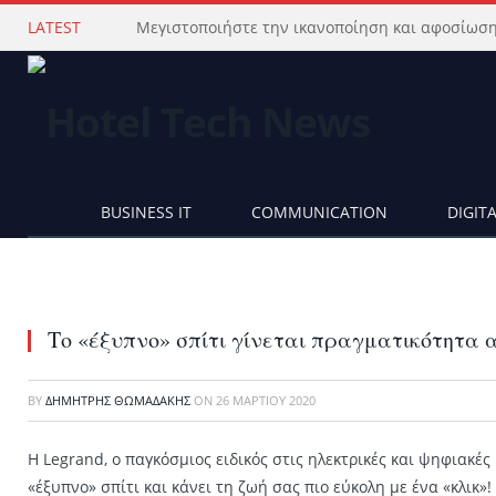
LATEST
BUSINESS IT
COMMUNICATION
DIGIT
Το «έξυπνο» σπίτι γίνεται πραγματικότητα α
BY
ΔΗΜΉΤΡΗΣ ΘΩΜΑΔΆΚΗΣ
ON
26 ΜΑΡΤΊΟΥ 2020
Η Legrand, ο παγκόσμιος ειδικός στις ηλεκτρικές και ψηφιακές
«έξυπνο» σπίτι και κάνει τη ζωή σας πιο εύκολη με ένα «κλικ»!