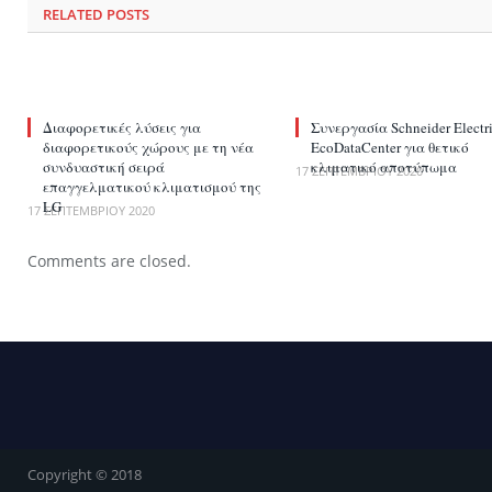
RELATED
POSTS
Διαφορετικές λύσεις για
Συνεργασία Schneider Electr
διαφορετικούς χώρους με τη νέα
EcoDataCenter για θετικό
συνδυαστική σειρά
κλιματικό αποτύπωμα
17 ΣΕΠΤΕΜΒΡΊΟΥ 2020
επαγγελματικού κλιματισμού της
LG
17 ΣΕΠΤΕΜΒΡΊΟΥ 2020
Comments are closed.
Copyright © 2018