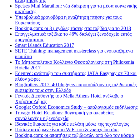
αναζήτησης της
Spetses Mini Marathon: νέα διάκριση για τα μέσα κοινωνικής
δικτύωσης
Υπερβολικά χρονοβόρα η αναζήτηση πτήσης για τους
Ευρωπαίους
Booking.com: οι 8 μεγάλες τάσεις στα ταξίδια για το 2018
Επαγγελματικά ταξίδια: το 46% διαλέγει ξενοδοχείο εκτός
προγράμματος
Smart Islands Education 2017
SETE Training: management masterclass για ενοικιαζόμενα
δωμάτια
Το Μητροπολιτικό Κολλέγιο Θεσσαλονίκης στη Philoxenia
Hotelia 2017
Edenred: ανάπτυξη του συστήματος IATA Easypay σε 70 και
πλέον χώρες
Blogtrotters 2017: 40 bloggers παρουσιάζουν τις ταξιδιωτικές
εμπειρίες τους στην Ελλάδα
Γενικός Διευθυντής του Melia Athens Hotel ανέλαβε ο
Χρήστος Δήμας
Google: Oxford Economics Study – απολογισμός εκδήλωσης
Trivago Hotel Relations: θυγατρική για απευθείας
συναλλαγές με ξενοδοχεία
Iδανικές διακοπές για κάθε πελάτη μέσω της τεχνολογίας
Πόσων αστέρων είναι το WiFi του ξενοδοχείου σας;
Booking.com: οι απαιτήσεις ταξιδιωτών από όλο τον κόσμο