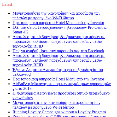
Latest
Μεγιστοποιήστε την ικανοποίηση και αφοσίωση των
πελατών με προηγμένο Wi-Fi δίκτυο
Πρωτοποριακή υπηρεσία Hotel Menu από την Inventor
LG: νέα σειρά ξενοδοχειακών τηλεοράσεων Pro Centric
Smart 4K
Αποτελεσματική διαχείριση & εξοικονόμηση πόρων με
παράλληλη βελτίωση παρεχόμενων υπηρεσιών μέσω
τεχνολογίας RFID
Πως να αναβαθμίσετε την παρουσία σας στο Facebook
Αποτελεσματική διαχείριση & εξοικονόμηση πόρων με
παράλληλη βελτίωση παρεχόμενων υπηρεσιών μέσω
τεχνολογίας RFID
Έξυπνο Δωμάτιο: Αναγκαιότητα για το ξενοδοχείο του
μέλλοντος!
Πρωτοποριακή υπηρεσία Hotel Menu από την Inventor
AirBnB: η Μύκονος στο top των παγκόσμιων προορισμών
για το 2018
Η πλατφόρμα AeroViewer προσφέρει οπτικό περιεχόμενο
για websites
Μεγιστοποιήστε την ικανοποίηση και αφοσίωση των
πελατών με προηγμένο Wi-Fi δίκτυο
Running Loyalty Campaigns without a Loyalty Program
Zoottle: εισαγωγή στο GDPR και την εφαρμογή του στα