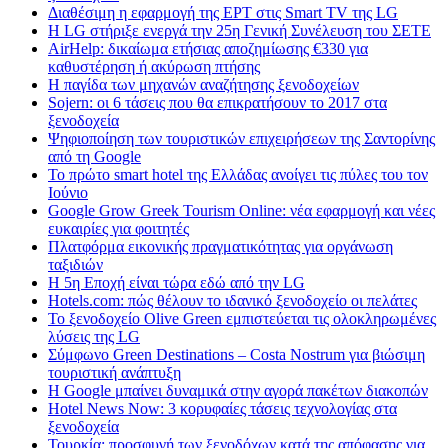
Διαθέσιμη η εφαρμογή της ΕΡΤ στις Smart TV της LG
Η LG στήριξε ενεργά την 25η Γενική Συνέλευση του ΣΕΤΕ
AirHelp: δικαίωμα ετήσιας αποζημίωσης €330 για
καθυστέρηση ή ακύρωση πτήσης
Η παγίδα των μηχανών αναζήτησης ξενοδοχείων
Sojern: οι 6 τάσεις που θα επικρατήσουν το 2017 στα
ξενοδοχεία
Ψηφιοποίηση των τουριστικών επιχειρήσεων της Σαντορίνης
από τη Google
Το πρώτο smart hotel της Ελλάδας ανοίγει τις πύλες του τον
Ιούνιο
Google Grow Greek Tourism Online: νέα εφαρμογή και νέες
ευκαιρίες για φοιτητές
Πλατφόρμα εικονικής πραγματικότητας για οργάνωση
ταξιδιών
Η 5η Εποχή είναι τώρα εδώ από την LG
Hotels.com: πώς θέλουν το ιδανικό ξενοδοχείο οι πελάτες
To ξενοδοχείο Olive Green εμπιστεύεται τις ολοκληρωμένες
λύσεις της LG
Σύμφωνο Green Destinations – Costa Nostrum για βιώσιμη
τουριστική ανάπτυξη
H Google μπαίνει δυναμικά στην αγορά πακέτων διακοπών
Hotel News Now: 3 κορυφαίες τάσεις τεχνολογίας στα
ξενοδοχεία
Τουρκία: προσφυγή των ξενοδόχων κατά της απόφασης για