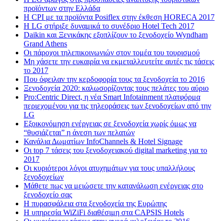
προϊόντων στην Ελλάδα
Η CPI με τα προϊόντα Posiflex στην έκθεση HORECA 2017
H LG στήριξε δυναμικά το συνέδριο Hotel Tech 2017
Daikin και Ξενικάκης εξοπλίζουν το ξενοδοχείο Wyndham
Grand Athens
Οι πάροχοι τηλεπικοινωνιών στον τομέα του τουρισμού
Μη χάσετε την ευκαιρία να εκμεταλλευτείτε αυτές τις τάσεις
το 2017
Που όφειλαν την κερδοφορία τους τα ξενοδοχεία το 2016
Ξενοδοχεία 2020: καλωσορίζοντας τους πελάτες του αύριο
Pro:Centric Direct, η νέα Smart Infotainment πλατφόρμα
περιεχομένου για τις τηλεοράσεις των ξενοδοχείων από την
LG
Εξοικονόμηση ενέργειας σε ξενοδοχεία χωρίς όμως να
“θυσιάζεται” η άνεση των πελατών
Κανάλια Δωματίων InfoChannels & Hotel Signage
Οι top 7 τάσεις του ξενοδοχειακού digital marketing για το
2017
Οι κυριότεροι λόγοι ατυχημάτων για τους υπαλλήλους
ξενοδοχείων
Μάθετε πως να μειώσετε την κατανάλωση ενέργειας στο
ξενοδοχείο σας
Η πυρασφάλεια στα ξενοδοχεία της Ευρώπης
Η υπηρεσία WiZiFi διαθέσιμη στα CAPSIS Hotels