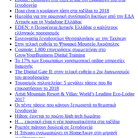
ξενοδοχεία
Ποια είναι η κυρίαρχη τάση στα ταξίδια το 2018
Ημερίδα για την αρμονική συνύπαρξη δικτύων από την ΕΔΑ
Αττικής και τη Vodafone Ελλάδας
EDEN: η Περιφέρεια Δυτικής Ελλάδας ο καλύτερος
ελληνικός προορισμός
Συνεργασία ξενοδοχείων Θεσσαλονίκης με την Taxiway
Στην τελική ευθεία το Ψηφιακό Μουσείο Ακρόπολης
Cosmote: 1.800 επιχειρήσεις συμμετείχαν στο
GrowYourBusiness Digital Training
Το 17% των Ευρωπαίων χρησιμοποιεί online υπηρεσίες
διαμονής
The Digital Gate II: στην τελική ευθεία ο 2ος διαγωνισμός
του αεροδρομίου
Τουρισμός πολυτελείας: 5 μεγάλες τάσεις που θα
επικρατήσουν το 2018
Aristi Mountain Resort & Villas: World’s Leading Eco-Lodge
2017
Οι πέντε τάσεις που κάνουν ξεχωριστά τα θεματικά
ξενοδοχεία
Hilton: έρχεται τo πρώτο high tech δωμάτιο
Η… εικονική είναι η νέα πραγματικότητα στα ταξίδια
Ρομπότ πιάνουν δουλειά σε ξενοδοχεία
Η Trivago ενσωματώνει τη HomeAway στη μηχανή