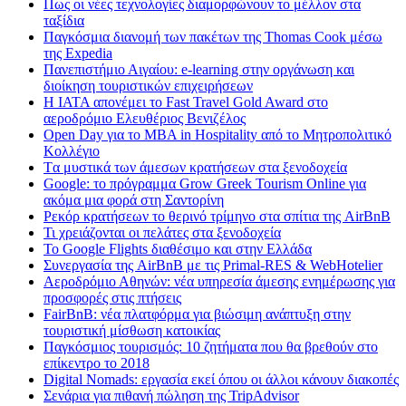
Πως οι νέες τεχνολογίες διαμορφώνουν το μέλλον στα
ταξίδια
Παγκόσμια διανομή των πακέτων της Thomas Cook μέσω
της Expedia
Πανεπιστήμιο Αιγαίου: e-learning στην οργάνωση και
διοίκηση τουριστικών επιχειρήσεων
Η IATA απονέμει το Fast Travel Gold Award στο
αεροδρόμιο Ελευθέριος Βενιζέλος
Open Day για το MBA in Hospitality από το Μητροπολιτικό
Κολλέγιο
Tα μυστικά των άμεσων κρατήσεων στα ξενοδοχεία
Google: το πρόγραμμα Grow Greek Tourism Online για
ακόμα μια φορά στη Σαντορίνη
Ρεκόρ κρατήσεων το θερινό τρίμηνο στα σπίτια της AirBnB
Τι χρειάζονται οι πελάτες στα ξενοδοχεία
Το Google Flights διαθέσιμο και στην Ελλάδα
Συνεργασία​ ​της​ ​AirBnB​ ​με​ ​τις​ ​Primal-RES​ ​&​ ​WebHotelier
Aεροδρόμιο Αθηνών: νέα υπηρεσία άμεσης ενημέρωσης για
προσφορές στις πτήσεις
FairBnB: νέα πλατφόρμα για βιώσιμη ανάπτυξη στην
τουριστική μίσθωση κατοικίας
Παγκόσμιος τουρισμός: 10 ζητήματα που θα βρεθούν στο
επίκεντρο το 2018
Digital Nomads: εργασία εκεί όπου οι άλλοι κάνουν διακοπές
Σενάρια για πιθανή πώληση της TripAdvisor