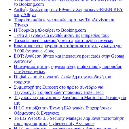
το Booking.com
Διεθνής Συνάντηση των Εθνικών Χειριστών GREEN KEY
στην Αθήνα
Τουρκία: σκέψεις για αποκλεισμό των TripAdvisor και
Trivago
H Tουρκία μπλοκάρει το Booking.com
1 στα 2 ξενοδοχεία αναβάθμισαν τις υπηρεσίες τους
Tα social media καθορίζουν το πρώτο ταξίδι των νέων
Επιδοτούμενο πρόγραμμα κατάρτισης στην τεχνολογία για
3.000 άνεργους νέους
ΕΟΤ: Ανάθεση βίντεο και interactive post cards στην Geotag
Aeroview
Η αναγκαιότητα της οργανωμένης διαδικτυακής παρουσίας
των ξενοδοχείων
Digital vs print: ο νικητής έκπληξη στην υποδοχή του
τουρίστα!
Συμμετοχή της Eurocert στο πρώτο συνέδριο για
Τεχνολογίες Τουριστικών Υποδομών Hotel Tech
Τεχνολογικές καινοτομίες λανσάρει η Marriott σε ξενοδοχεία
της
H LG στηρίζει την Ένωση Ελληνικών Επιχειρήσεων
Θέρμανσης & Ενέργειας
Το LG WebOS 3.5 Security Manager λαμβάνει πιστοποίηση
του προγράμματος Cybersecurity Assurance
Η LG αρωγός στις προσπάθειες ανάπτυξης τουριστικών