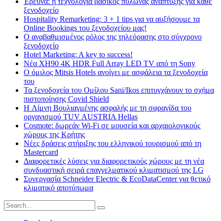
Έρευνα: η τεχνολογία βασικός πυλώνας ανάπτυξης για κάθε
ξενοδοχείο
Hospitality Remarketing: 3 + 1 tips για να αυξήσουμε τα
Online Bookings του ξενοδοχείου μας!
Ο αναβαθμισμένος ρόλος της τηλεόρασης στο σύγχρονο
ξενοδοχείο
Hotel Marketing: A key to success!
Νέα XH90 4K HDR Full Array LED TV από τη Sony
Ο όμιλος Mitsis Hotels ανοίγει με ασφάλεια τα ξενοδοχεία
του
Τα ξενοδοχεία του Ομίλου Sani/Ikos επιτυγχάνουν το σχήμα
πιστοποίησης Covid Shield
H Λίμνη Βουλιαγμένης ασφαλής με τη σφραγίδα του
οργανισμού TUV AUSTRIA Hellas
Cosmote: δωρεάν Wi-Fi σε μουσεία και αρχαιολογικούς
χώρους της Κρήτης
Νέες δράσεις στήριξης του ελληνικού τουρισμού από τη
Mastercard
Διαφορετικές λύσεις για διαφορετικούς χώρους με τη νέα
συνδυαστική σειρά επαγγελματικού κλιματισμού της LG
Συνεργασία Schneider Electric & EcoDataCenter για θετικό
κλιματικό αποτύπωμα