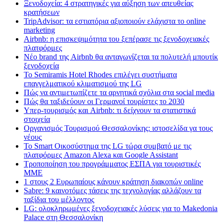
Ξενοδοχεία: 4 στρατηγικές για αύξηση των απευθείας
κρατήσεων
TripAdvisor: τα εστιατόρια αξιοποιούν ελάχιστα το online
marketing
Airbnb: η επισκεψιμότητα του ξεπέρασε τις ξενοδοχειακές
πλατφόρμες
Nέο brand της Airbnb θα ανταγωνίζεται τα πολυτελή μπουτίκ
ξενοδοχεία
Το Semiramis Hotel Rhodes επιλέγει συστήματα
επαγγελματικού κλιματισμού της LG
Πώς να αντιμετωπίζετε τα αρνητικά σχόλια στα social media
Πώς θα ταξιδεύουν οι Γερμανοί τουρίστες το 2030
Υπερ-τουρισμός και Airbnb: τι δείχνουν τα στατιστικά
στοιχεία
Οργανισμός Τουρισμού Θεσσαλονίκης: ιστοσελίδα γα τους
νέους
Το Smart Οικοσύστημα της LG τώρα συμβατό με τις
πλατφόρμες Amazon Alexa και Google Assistant
Τροποποίηση του προγράμματος ΕΣΠΑ για τουριστικές
ΜΜΕ
1 στους 2 Ευρωπαίους κάνουν κράτηση διακοπών online
Sabre: 9 καινοτόμες τάσεις της τεχνολογίας αλλάζουν τα
ταξίδια του μέλλοντος
LG: ολοκληρωμένες ξενοδοχειακές λύσεις για τo Makedonia
Palace στη Θεσσαλονίκη