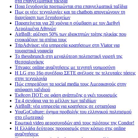
στα επαγγελματικά ταξίδια
Ποια ξενοδοχεία προτιμώνται στα επαγγελματικά ταξίδια
Πως οι νέες τεχνολογίες και τα chatbots απογειώνουν τη
διαχείριση των ξενοδοχείων
Παρατείνεται για 20 χρόνια η σύμβαση με τον Διεθνή
Αερολιμένα Αθηνών
AirBnB: αύξηση 50% των ιδιοκτητών τρίτης ηλικίας που
ενοικιάζουν τα σπίτια τους
TripAdvisor: νέα υπηρεσία κρατήσεων στη Viator για
τουριστικά γραφεία
Το thessbrunch στη μεγαλύτερη πολιτιστική γιορτή της
Θεσσαλονίκης
Trivago: online αναζητήσεις με τεχνητή νοημοσύνη
H LG στο 16ο συνέδριο ΣΕΤΕ ανέλυσε τις τελευταίες τάσεις
στην τεχνολογία
Πώς επηρεάζουν τα social media τους Αμερικανούς στην
απόφαση ταξιδιού
Έκθεση ΠΟΤ: σε φάση ανάπτυξης ο γκέι τουρισμός
Tα 4 σενάρια για το μέλλον των ταξιδίων
AirBnB: νέα υπηρεσία για κρατήσεις σε εστιατόρια
YouGoCulture: όχημα προβολής του ελληνικού πολιτισμού
στο εξωτερικό
Eρωτικά video αεροσυνοδών από τους πιλότους της Condor!
Η Ελλάδα δεύτερος προορισμός στον κόσμο στις online
αναζητήσεις