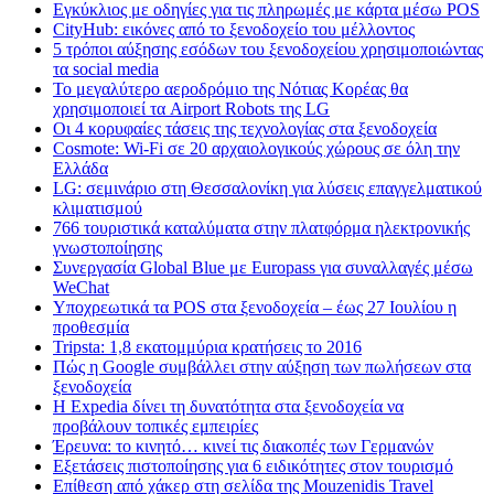
Εγκύκλιος με οδηγίες για τις πληρωμές με κάρτα μέσω POS
CityHub: εικόνες από το ξενοδοχείο του μέλλοντος
5 τρόποι αύξησης εσόδων του ξενοδοχείου χρησιμοποιώντας
τα social media
Το μεγαλύτερο αεροδρόμιο της Νότιας Κορέας θα
χρησιμοποιεί τα Airport Robots της LG
Οι 4 κορυφαίες τάσεις της τεχνολογίας στα ξενοδοχεία
Cosmote: Wi-Fi σε 20 αρχαιολογικούς χώρους σε όλη την
Ελλάδα
LG: σεμινάριο στη Θεσσαλονίκη για λύσεις επαγγελματικού
κλιματισμού
766 τουριστικά καταλύματα στην πλατφόρμα ηλεκτρονικής
γνωστοποίησης
Συνεργασία Global Blue με Europass για συναλλαγές μέσω
WeChat
Υποχρεωτικά τα POS στα ξενοδοχεία – έως 27 Ιουλίου η
προθεσμία
Tripsta: 1,8 εκατομμύρια κρατήσεις το 2016
Πώς η Google συμβάλλει στην αύξηση των πωλήσεων στα
ξενοδοχεία
Η Expedia δίνει τη δυνατότητα στα ξενοδοχεία να
προβάλουν τοπικές εμπειρίες
Έρευνα: το κινητό… κινεί τις διακοπές των Γερμανών
Εξετάσεις πιστοποίησης για 6 ειδικότητες στον τουρισμό
Επίθεση από χάκερ στη σελίδα της Mouzenidis Travel