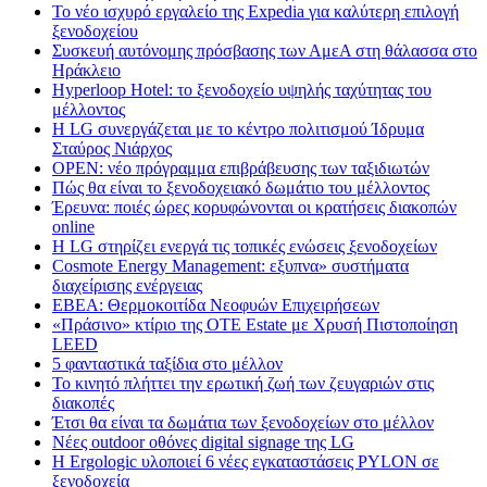
Το νέο ισχυρό εργαλείο της Expedia για καλύτερη επιλογή
ξενοδοχείου
Συσκευή αυτόνομης πρόσβασης των ΑμεΑ στη θάλασσα στο
Ηράκλειο
Hyperloop Hotel: το ξενοδοχείο υψηλής ταχύτητας του
μέλλοντος
Η LG συνεργάζεται με το κέντρο πολιτισμού Ίδρυμα
Σταύρος Νιάρχος
OPEN: νέο πρόγραμμα επιβράβευσης των ταξιδιωτών
Πώς θα είναι το ξενοδοχειακό δωμάτιο του μέλλοντος
Έρευνα: ποιές ώρες κορυφώνονται οι κρατήσεις διακοπών
online
Η LG στηρίζει ενεργά τις τοπικές ενώσεις ξενοδοχείων
Cosmote Energy Management: εξυπνα» συστήματα
διαχείρισης ενέργειας
ΕΒΕΑ: Θερμοκοιτίδα Νεοφυών Επιχειρήσεων
«Πράσινο» κτίριο της OTE Estate με Χρυσή Πιστοποίηση
LEED
5 φανταστικά ταξίδια στο μέλλον
Το κινητό πλήττει την ερωτική ζωή των ζευγαριών στις
διακοπές
Έτσι θα είναι τα δωμάτια των ξενοδοχείων στο μέλλον
Nέες outdoor οθόνες digital signage της LG
Η Ergologic υλοποιεί 6 νέες εγκαταστάσεις PYLON σε
ξενοδοχεία