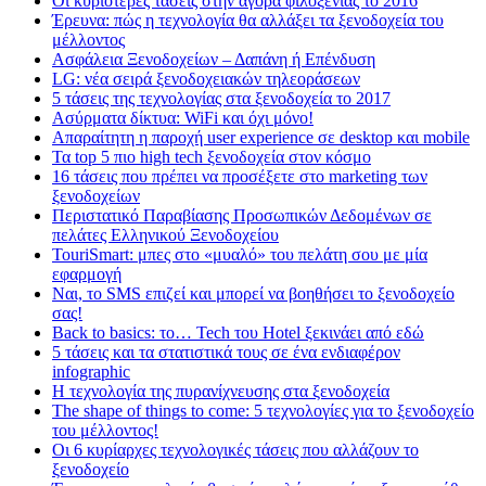
Οι κυριότερες τάσεις στην αγορά φιλοξενίας το 2016
Έρευνα: πώς η τεχνολογία θα αλλάξει τα ξενοδοχεία του
μέλλοντος
Ασφάλεια Ξενοδοχείων – Δαπάνη ή Επένδυση
LG: νέα σειρά ξενοδοχειακών τηλεοράσεων
5 τάσεις της τεχνολογίας στα ξενοδοχεία το 2017
Ασύρματα δίκτυα: WiFi και όχι μόνο!
Απαραίτητη η παροχή user experience σε desktop και mobile
Τα top 5 πιο high tech ξενοδοχεία στον κόσμο
16 τάσεις που πρέπει να προσέξετε στο marketing των
ξενοδοχείων
Περιστατικό Παραβίασης Προσωπικών Δεδομένων σε
πελάτες Ελληνικού Ξενοδοχείου
TouriSmart: μπες στο «μυαλό» του πελάτη σου με μία
εφαρμογή
Ναι, το SMS επιζεί και μπορεί να βοηθήσει το ξενοδοχείο
σας!
Back to basics: το… Tech του Hotel ξεκινάει από εδώ
5 τάσεις και τα στατιστικά τους σε ένα ενδιαφέρον
infographic
Η τεχνολογία της πυρανίχνευσης στα ξενοδοχεία
The shape of things to come: 5 τεχνολογίες για το ξενοδοχείο
του μέλλοντος!
Οι 6 κυρίαρχες τεχνολογικές τάσεις που αλλάζουν το
ξενοδοχείο