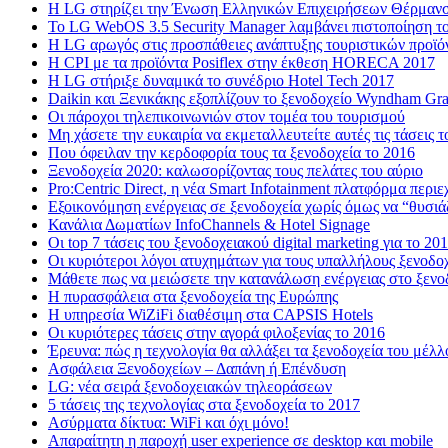
H LG στηρίζει την Ένωση Ελληνικών Επιχειρήσεων Θέρμανσ
Το LG WebOS 3.5 Security Manager λαμβάνει πιστοποίηση το
Η LG αρωγός στις προσπάθειες ανάπτυξης τουριστικών προϊ
Η CPI με τα προϊόντα Posiflex στην έκθεση HORECA 2017
H LG στήριξε δυναμικά το συνέδριο Hotel Tech 2017
Daikin και Ξενικάκης εξοπλίζουν το ξενοδοχείο Wyndham Gr
Οι πάροχοι τηλεπικοινωνιών στον τομέα του τουρισμού
Μη χάσετε την ευκαιρία να εκμεταλλευτείτε αυτές τις τάσεις τ
Που όφειλαν την κερδοφορία τους τα ξενοδοχεία το 2016
Ξενοδοχεία 2020: καλωσορίζοντας τους πελάτες του αύριο
Pro:Centric Direct, η νέα Smart Infotainment πλατφόρμα περι
Εξοικονόμηση ενέργειας σε ξενοδοχεία χωρίς όμως να “θυσιά
Κανάλια Δωματίων InfoChannels & Hotel Signage
Οι top 7 τάσεις του ξενοδοχειακού digital marketing για το 20
Οι κυριότεροι λόγοι ατυχημάτων για τους υπαλλήλους ξενοδο
Μάθετε πως να μειώσετε την κατανάλωση ενέργειας στο ξενο
Η πυρασφάλεια στα ξενοδοχεία της Ευρώπης
Η υπηρεσία WiZiFi διαθέσιμη στα CAPSIS Hotels
Οι κυριότερες τάσεις στην αγορά φιλοξενίας το 2016
Έρευνα: πώς η τεχνολογία θα αλλάξει τα ξενοδοχεία του μέλλ
Ασφάλεια Ξενοδοχείων – Δαπάνη ή Επένδυση
LG: νέα σειρά ξενοδοχειακών τηλεοράσεων
5 τάσεις της τεχνολογίας στα ξενοδοχεία το 2017
Ασύρματα δίκτυα: WiFi και όχι μόνο!
Απαραίτητη η παροχή user experience σε desktop και mobile