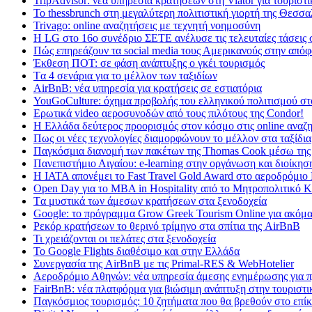
TripAdvisor: νέα υπηρεσία κρατήσεων στη Viator για τουριστ
Το thessbrunch στη μεγαλύτερη πολιτιστική γιορτή της Θεσσα
Trivago: online αναζητήσεις με τεχνητή νοημοσύνη
H LG στο 16ο συνέδριο ΣΕΤΕ ανέλυσε τις τελευταίες τάσεις 
Πώς επηρεάζουν τα social media τους Αμερικανούς στην απόφ
Έκθεση ΠΟΤ: σε φάση ανάπτυξης ο γκέι τουρισμός
Tα 4 σενάρια για το μέλλον των ταξιδίων
AirBnB: νέα υπηρεσία για κρατήσεις σε εστιατόρια
YouGoCulture: όχημα προβολής του ελληνικού πολιτισμού στ
Eρωτικά video αεροσυνοδών από τους πιλότους της Condor!
Η Ελλάδα δεύτερος προορισμός στον κόσμο στις online αναζη
Πως οι νέες τεχνολογίες διαμορφώνουν το μέλλον στα ταξίδια
Παγκόσμια διανομή των πακέτων της Thomas Cook μέσω της
Πανεπιστήμιο Αιγαίου: e-learning στην οργάνωση και διοίκησ
Η IATA απονέμει το Fast Travel Gold Award στο αεροδρόμιο
Open Day για το MBA in Hospitality από το Μητροπολιτικό 
Tα μυστικά των άμεσων κρατήσεων στα ξενοδοχεία
Google: το πρόγραμμα Grow Greek Tourism Online για ακόμα
Ρεκόρ κρατήσεων το θερινό τρίμηνο στα σπίτια της AirBnB
Τι χρειάζονται οι πελάτες στα ξενοδοχεία
Το Google Flights διαθέσιμο και στην Ελλάδα
Συνεργασία​ ​της​ ​AirBnB​ ​με​ ​τις​ ​Primal-RES​ ​&​ ​WebHotelier
Aεροδρόμιο Αθηνών: νέα υπηρεσία άμεσης ενημέρωσης για π
FairBnB: νέα πλατφόρμα για βιώσιμη ανάπτυξη στην τουριστι
Παγκόσμιος τουρισμός: 10 ζητήματα που θα βρεθούν στο επίκ