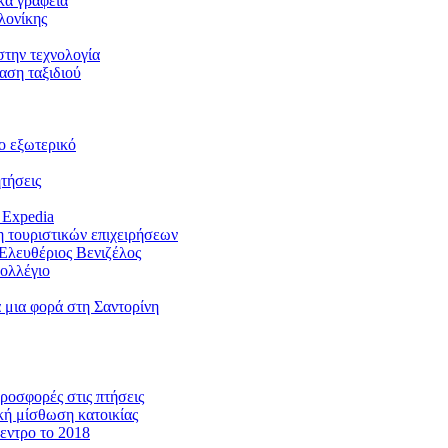
ικά γραφεία
λονίκης
στην τεχνολογία
αση ταξιδιού
ο εξωτερικό
τήσεις
 Expedia
η τουριστικών επιχειρήσεων
 Ελευθέριος Βενιζέλος
Κολλέγιο
 μια φορά στη Σαντορίνη
ροσφορές στις πτήσεις
κή μίσθωση κατοικίας
εντρο το 2018