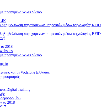
με προηγμένο Wi-Fi δίκτυο
t 4K
λληλη βελτίωση παρεχόμενων υπηρεσιών μέσω τεχνολογίας RFID
λληλη βελτίωση παρεχόμενων υπηρεσιών μέσω τεχνολογίας RFID
τος!
 το 2018
websites
με προηγμένο Wi-Fi δίκτυο
οχεία
ττικής και τη Vodafone Ελλάδας
ς προορισμός
ss Digital Training
νής
υ αεροδρομίου
ν το 2018
2017