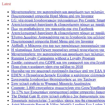
Latest
Μεγιστοποιήστε την ικανοποίηση και αφοσίωση των πελατών 
Πρωτοποριακή υπηρεσία Hotel Menu από την Inventor
LG: νέα σειρά ξενοδοχειακών τηλεοράσεων Pro Centric Smar
Αποτελεσματική διαχείριση & εξοικονόμηση πόρων με παρά
Πως να αναβαθμίσετε την παρουσία σας στο Facebook
Αποτελεσματική διαχείριση & εξοικονόμηση πόρων με παρά
Έξυπνο Δωμάτιο: Αναγκαιότητα για το ξενοδοχείο του μέλλον
Πρωτοποριακή υπηρεσία Hotel Menu από την Inventor
AirBnB: η Μύκονος στο top των παγκόσμιων προορισμών για
Η πλατφόρμα AeroViewer προσφέρει οπτικό περιεχόμενο για 
Μεγιστοποιήστε την ικανοποίηση και αφοσίωση των πελατών 
Running Loyalty Campaigns without a Loyalty Program
Zoottle: εισαγωγή στο GDPR και την εφαρμογή του στα ξενοδ
Ποια είναι η κυρίαρχη τάση στα ταξίδια το 2018
Ημερίδα για την αρμονική συνύπαρξη δικτύων από την ΕΔΑ Α
EDEN: η Περιφέρεια Δυτικής Ελλάδας ο καλύτερος ελληνικό
Συνεργασία ξενοδοχείων Θεσσαλονίκης με την Taxiway
Στην τελική ευθεία το Ψηφιακό Μουσείο Ακρόπολης
Cosmote: 1.800 επιχειρήσεις συμμετείχαν στο GrowYourBusine
Το 17% των Ευρωπαίων χρησιμοποιεί online υπηρεσίες διαμο
The Digital Gate II: στην τελική ευθεία ο 2ος διαγωνισμός το
Τουρισμός πολυτελείας: 5 μεγάλες τάσεις που θα επικρατήσου
Aristi Mountain Resort & Villas: World’s Leading Eco-Lodge 