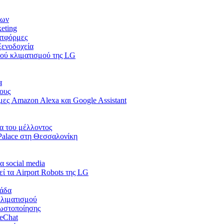
εων
keting
ατφόρμες
ξενοδοχεία
κού κλιματισμού της LG
α
ους
ες Amazon Alexa και Google Assistant
ια του μέλλοντος
Palace στη Θεσσαλονίκη
α social media
ί τα Airport Robots της LG
λάδα
κλιματισμού
νωστοποίησης
WeChat