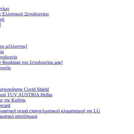
χείων
ς Ελληνικού Ξενοδοχείου
γή
!
του μέλλοντος!
ίο
ενοδοχείο
ne Bookings του ξενοδοχείου μας!
δοχείο
ιστοποίησης Covid Shield
ισμού TUV AUSTRIA Hellas
υς της Κρήτης
rcard
νδυαστική σειρά επαγγελματικού κλιματισμού της LG
λιματικό αποτύπωμα