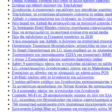
Digital Nomads: εργασία εκεί όπου οι άλλοι κάνουν διακοπές
Σενάρια για πιθανή πώληση της TripAdvisor
Ξενοδοχεία: 4 στρατηγικές για αύξηση των απευθείας κρατήσ
TripAdvisor: τα εστιατόρια αξιοποιούν ελάχιστα το online mar
Airbnb: η επισκεψιμότητα του ξεπέρασε τις ξενοδοχειακές πλ
Nέο brand της Airbnb θα ανταγωνίζεται τα πολυτελή μπουτίκ 
Το Semiramis Hotel Rhodes επιλέγει συστήματα επαγγελματι
Πώς να αντιμετωπίζετε τα αρνητικά σχόλια στα social media
Πώς θα ταξιδεύουν οι Γερμανοί τουρίστες το 2030
Υπερ-τουρισμός και Airbnb: τι δείχνουν τα στατιστικά στοιχεί
Οργανισμός Τουρισμού Θεσσαλονίκης: ιστοσελίδα γα τους νέ
Το Smart Οικοσύστημα της LG τώρα συμβατό με τις πλατφόρμ
Τροποποίηση του προγράμματος ΕΣΠΑ για τουριστικές ΜΜΕ
1 στους 2 Ευρωπαίους κάνουν κράτηση διακοπών online
Sabre: 9 καινοτόμες τάσεις της τεχνολογίας αλλάζουν τα ταξίδ
LG: ολοκληρωμένες ξενοδοχειακές λύσεις για τo Makedonia 
Εγκύκλιος με οδηγίες για τις πληρωμές με κάρτα μέσω POS
CityHub: εικόνες από το ξενοδοχείο του μέλλοντος
5 τρόποι αύξησης εσόδων του ξενοδοχείου χρησιμοποιώντας τ
Το μεγαλύτερο αεροδρόμιο της Νότιας Κορέας θα χρησιμοποιε
Οι 4 κορυφαίες τάσεις της τεχνολογίας στα ξενοδοχεία
Cosmote: Wi-Fi σε 20 αρχαιολογικούς χώρους σε όλη την Ελ
LG: σεμινάριο στη Θεσσαλονίκη για λύσεις επαγγελματικού 
766 τουριστικά καταλύματα στην πλατφόρμα ηλεκτρονικής γ
Συνεργασία Global Blue με Europass για συναλλαγές μέσω 