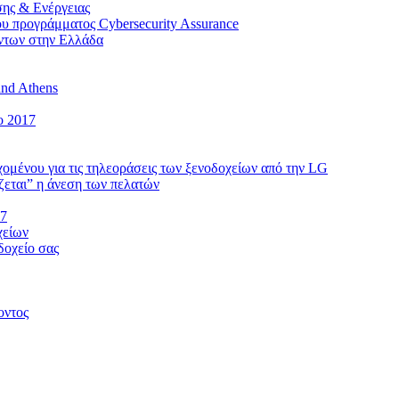
ης & Ενέργειας
υ προγράμματος Cybersecurity Assurance
όντων στην Ελλάδα
and Athens
ο 2017
εχομένου για τις τηλεοράσεις των ξενοδοχείων από την LG
ζεται” η άνεση των πελατών
17
χείων
δοχείο σας
οντος