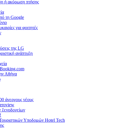
ηση ή ακύρωση πτήσης
εία
πό τη Google
ύνιο
καιρίες για φοιτητές
ν
λύσεις της LG
υριστική ανάπτυξη
χεία
 Booking.com
ην Αθήνα
o
00 άνεργους νέους
Aeroview
ν ξενοδοχείων
!
ς Τουριστικών Υποδομών Hotel Tech
της