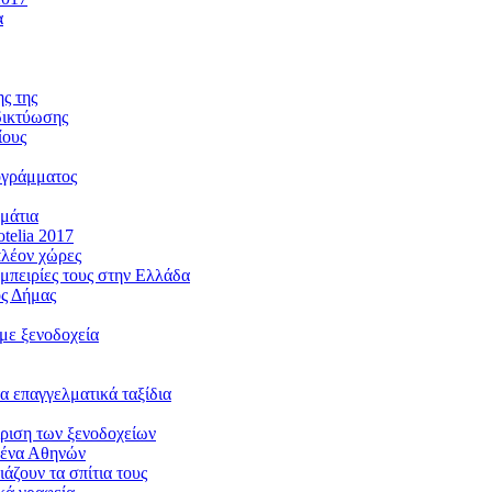
α
ς της
 δικτύωσης
ίους
ρογράμματος
ωμάτια
telia 2017
πλέον χώρες
 εμπειρίες τους στην Ελλάδα
ος Δήμας
 με ξενοδοχεία
α επαγγελματικά ταξίδια
είριση των ξενοδοχείων
ιμένα Αθηνών
άζουν τα σπίτια τους