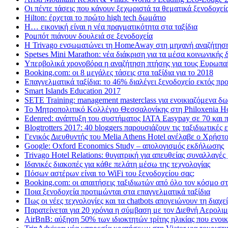
Οι πέντε τάσεις που κάνουν ξεχωριστά τα θεματικά ξενοδοχεί
Hilton: έρχεται τo πρώτο high tech δωμάτιο
Η… εικονική είναι η νέα πραγματικότητα στα ταξίδια
Ρομπότ πιάνουν δουλειά σε ξενοδοχεία
Η Trivago ενσωματώνει τη HomeAway στη μηχανή αναζήτηση
Spetses Mini Marathon: νέα διάκριση για τα μέσα κοινωνικής
Υπερβολικά χρονοβόρα η αναζήτηση πτήσης για τους Ευρωπα
Booking.com: οι 8 μεγάλες τάσεις στα ταξίδια για το 2018
Επαγγελματικά ταξίδια: το 46% διαλέγει ξενοδοχείο εκτός π
Smart Islands Education 2017
SETE Training: management masterclass για ενοικιαζόμενα δ
Το Μητροπολιτικό Κολλέγιο Θεσσαλονίκης στη Philoxenia Ho
Edenred: ανάπτυξη του συστήματος IATA Easypay σε 70 και 
Blogtrotters 2017: 40 bloggers παρουσιάζουν τις ταξιδιωτικές
Γενικός Διευθυντής του Melia Athens Hotel ανέλαβε ο Χρήστ
Google: Oxford Economics Study – απολογισμός εκδήλωσης
Trivago Hotel Relations: θυγατρική για απευθείας συναλλαγές
Iδανικές διακοπές για κάθε πελάτη μέσω της τεχνολογίας
Πόσων αστέρων είναι το WiFi του ξενοδοχείου σας;
Booking.com: οι απαιτήσεις ταξιδιωτών από όλο τον κόσμο στ
Ποια ξενοδοχεία προτιμώνται στα επαγγελματικά ταξίδια
Πως οι νέες τεχνολογίες και τα chatbots απογειώνουν τη διαχ
Παρατείνεται για 20 χρόνια η σύμβαση με τον Διεθνή Αερολ
AirBnB: αύξηση 50% των ιδιοκτητών τρίτης ηλικίας που ενοικι