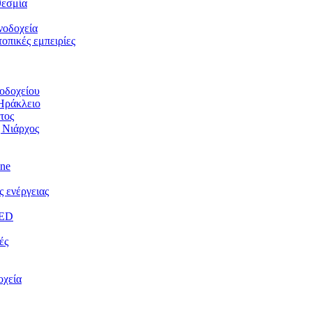
θεσμία
νοδοχεία
οπικές εμπειρίες
νοδοχείου
Ηράκλειο
τος
 Νιάρχος
ine
 ενέργειας
EED
ές
οχεία