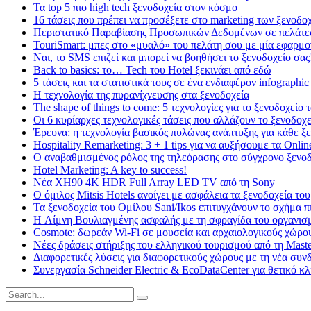
Τα top 5 πιο high tech ξενοδοχεία στον κόσμο
16 τάσεις που πρέπει να προσέξετε στο marketing των ξενοδο
Περιστατικό Παραβίασης Προσωπικών Δεδομένων σε πελάτε
TouriSmart: μπες στο «μυαλό» του πελάτη σου με μία εφαρμο
Ναι, το SMS επιζεί και μπορεί να βοηθήσει το ξενοδοχείο σας
Back to basics: το… Tech του Hotel ξεκινάει από εδώ
5 τάσεις και τα στατιστικά τους σε ένα ενδιαφέρον infographic
Η τεχνολογία της πυρανίχνευσης στα ξενοδοχεία
The shape of things to come: 5 τεχνολογίες για το ξενοδοχείο 
Οι 6 κυρίαρχες τεχνολογικές τάσεις που αλλάζουν το ξενοδοχε
Έρευνα: η τεχνολογία βασικός πυλώνας ανάπτυξης για κάθε ξ
Hospitality Remarketing: 3 + 1 tips για να αυξήσουμε τα Onli
Ο αναβαθμισμένος ρόλος της τηλεόρασης στο σύγχρονο ξενο
Hotel Marketing: A key to success!
Νέα XH90 4K HDR Full Array LED TV από τη Sony
Ο όμιλος Mitsis Hotels ανοίγει με ασφάλεια τα ξενοδοχεία του
Τα ξενοδοχεία του Ομίλου Sani/Ikos επιτυγχάνουν το σχήμα π
H Λίμνη Βουλιαγμένης ασφαλής με τη σφραγίδα του οργαν
Cosmote: δωρεάν Wi-Fi σε μουσεία και αρχαιολογικούς χώρο
Νέες δράσεις στήριξης του ελληνικού τουρισμού από τη Maste
Διαφορετικές λύσεις για διαφορετικούς χώρους με τη νέα συ
Συνεργασία Schneider Electric & EcoDataCenter για θετικό κ