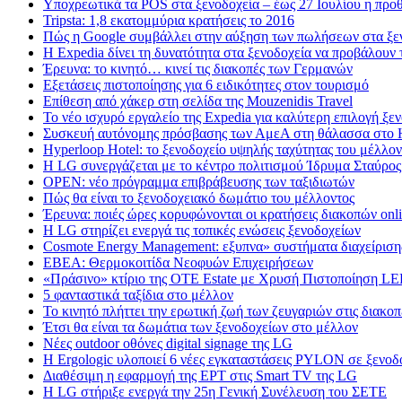
Υποχρεωτικά τα POS στα ξενοδοχεία – έως 27 Ιουλίου η προ
Tripsta: 1,8 εκατομμύρια κρατήσεις το 2016
Πώς η Google συμβάλλει στην αύξηση των πωλήσεων στα ξε
Η Expedia δίνει τη δυνατότητα στα ξενοδοχεία να προβάλουν τ
Έρευνα: το κινητό… κινεί τις διακοπές των Γερμανών
Εξετάσεις πιστοποίησης για 6 ειδικότητες στον τουρισμό
Επίθεση από χάκερ στη σελίδα της Mouzenidis Travel
Το νέο ισχυρό εργαλείο της Expedia για καλύτερη επιλογή ξε
Συσκευή αυτόνομης πρόσβασης των ΑμεΑ στη θάλασσα στο 
Hyperloop Hotel: το ξενοδοχείο υψηλής ταχύτητας του μέλλον
Η LG συνεργάζεται με το κέντρο πολιτισμού Ίδρυμα Σταύρος
OPEN: νέο πρόγραμμα επιβράβευσης των ταξιδιωτών
Πώς θα είναι το ξενοδοχειακό δωμάτιο του μέλλοντος
Έρευνα: ποιές ώρες κορυφώνονται οι κρατήσεις διακοπών onl
Η LG στηρίζει ενεργά τις τοπικές ενώσεις ξενοδοχείων
Cosmote Energy Management: εξυπνα» συστήματα διαχείρισης
ΕΒΕΑ: Θερμοκοιτίδα Νεοφυών Επιχειρήσεων
«Πράσινο» κτίριο της OTE Estate με Χρυσή Πιστοποίηση L
5 φανταστικά ταξίδια στο μέλλον
Το κινητό πλήττει την ερωτική ζωή των ζευγαριών στις διακοπ
Έτσι θα είναι τα δωμάτια των ξενοδοχείων στο μέλλον
Nέες outdoor οθόνες digital signage της LG
Η Ergologic υλοποιεί 6 νέες εγκαταστάσεις PYLON σε ξενοδ
Διαθέσιμη η εφαρμογή της ΕΡΤ στις Smart TV της LG
Η LG στήριξε ενεργά την 25η Γενική Συνέλευση του ΣΕΤΕ