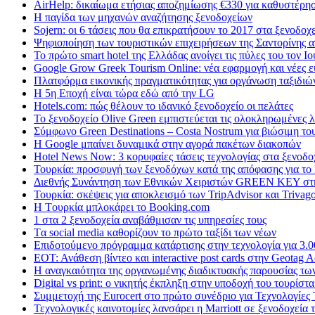
AirHelp: δικαίωμα ετήσιας αποζημίωσης €330 για καθυστέρ
Η παγίδα των μηχανών αναζήτησης ξενοδοχείων
Sojern: οι 6 τάσεις που θα επικρατήσουν το 2017 στα ξενοδοχ
Ψηφιοποίηση των τουριστικών επιχειρήσεων της Σαντορίνης α
Το πρώτο smart hotel της Ελλάδας ανοίγει τις πύλες του τον Ιο
Google Grow Greek Tourism Online: νέα εφαρμογή και νέες ευ
Πλατφόρμα εικονικής πραγματικότητας για οργάνωση ταξιδιώ
Η 5η Εποχή είναι τώρα εδώ από την LG
Hotels.com: πώς θέλουν το ιδανικό ξενοδοχείο οι πελάτες
To ξενοδοχείο Olive Green εμπιστεύεται τις ολοκληρωμένες 
Σύμφωνο Green Destinations – Costa Nostrum για βιώσιμη το
H Google μπαίνει δυναμικά στην αγορά πακέτων διακοπών
Hotel News Now: 3 κορυφαίες τάσεις τεχνολογίας στα ξενοδο
Τουρκία: προσφυγή των ξενοδόχων κατά της απόφασης για το
Διεθνής Συνάντηση των Εθνικών Χειριστών GREEN KEY στ
Τουρκία: σκέψεις για αποκλεισμό των TripAdvisor και Trivag
H Tουρκία μπλοκάρει το Booking.com
1 στα 2 ξενοδοχεία αναβάθμισαν τις υπηρεσίες τους
Tα social media καθορίζουν το πρώτο ταξίδι των νέων
Επιδοτούμενο πρόγραμμα κατάρτισης στην τεχνολογία για 3.0
ΕΟΤ: Ανάθεση βίντεο και interactive post cards στην Geotag 
Η αναγκαιότητα της οργανωμένης διαδικτυακής παρουσίας τω
Digital vs print: ο νικητής έκπληξη στην υποδοχή του τουρίστα
Συμμετοχή της Eurocert στο πρώτο συνέδριο για Τεχνολογίε
Τεχνολογικές καινοτομίες λανσάρει η Marriott σε ξενοδοχεία 