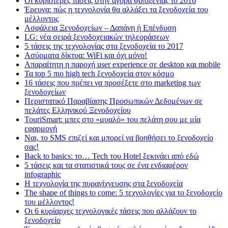
Οι κυριότερες τάσεις στην αγορά φιλοξενίας το 2016
Έρευνα: πώς η τεχνολογία θα αλλάξει τα ξενοδοχεία του
μέλλοντος
Ασφάλεια Ξενοδοχείων – Δαπάνη ή Επένδυση
LG: νέα σειρά ξενοδοχειακών τηλεοράσεων
5 τάσεις της τεχνολογίας στα ξενοδοχεία το 2017
Ασύρματα δίκτυα: WiFi και όχι μόνο!
Απαραίτητη η παροχή user experience σε desktop και mobile
Τα top 5 πιο high tech ξενοδοχεία στον κόσμο
16 τάσεις που πρέπει να προσέξετε στο marketing των
ξενοδοχείων
Περιστατικό Παραβίασης Προσωπικών Δεδομένων σε
πελάτες Ελληνικού Ξενοδοχείου
TouriSmart: μπες στο «μυαλό» του πελάτη σου με μία
εφαρμογή
Ναι, το SMS επιζεί και μπορεί να βοηθήσει το ξενοδοχείο
σας!
Back to basics: το… Tech του Hotel ξεκινάει από εδώ
5 τάσεις και τα στατιστικά τους σε ένα ενδιαφέρον
infographic
Η τεχνολογία της πυρανίχνευσης στα ξενοδοχεία
The shape of things to come: 5 τεχνολογίες για το ξενοδοχείο
του μέλλοντος!
Οι 6 κυρίαρχες τεχνολογικές τάσεις που αλλάζουν το
ξενοδοχείο