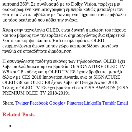
surround 360º. Σε συνδυασμό με το Dolby Vision, παρέχει μια
ολοκληρωμένη κινηματογραφική εμπειρία καθώς μεταφέρει τον
θεατή σε ένα περιβάλλον με “κινούμενο” ήχο που τον περιβάλλει
με τόσο ρεαλισμό που κόβει την ανάσα.
Χάρη στην τεχνολογία OLED, είναι δυνατή η μείωση του πάχους
και του βάρους των τηλεοράσεων, δημιουργώντας ένα εξαιρετικά
λεπτό και κομψό πλαίσιο. Έτσι οι τηλεοράσεις OLED
εναρμονίζονται άψογα με τον χώρο και προσδίδουν μοντέρνα
πινελιά σε οποιαδήποτε διακόσμηση.
Η ασυναγώνιστη ποιότητα εικόνας των τηλεοράσεων OLED έχει
λάβει πολλά διακεκριμένα βραβεία. Οι SIGNATURE OLED TV
W8 και G8 καθώς και η OLED TV E8 έχουν βραβευτεί μεταξύ
άλλων με CES 2018 Innovation Awards, ενώ οι SIGNATURE
OLED G8 και OLED E8 έχουν λάβει iF Design Award 2018.
Τέλος, η OLED TV E8 έχει βραβευτεί στα EISA AWARDS (EISA
PREMIUM OLED TV 2018-2019).
Share.
Twitter
Facebook
Google+
Pinterest
LinkedIn
Tumblr
Email
Related
Posts