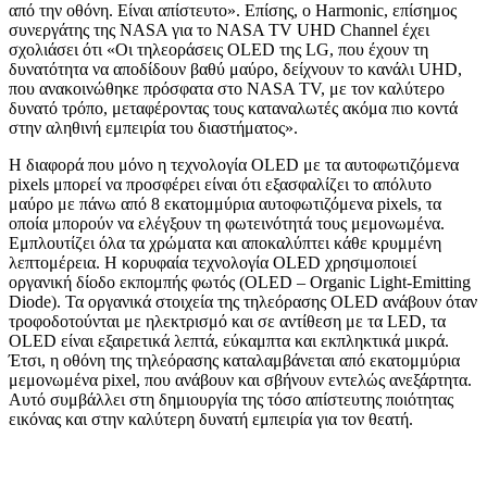
από την οθόνη. Είναι απίστευτο». Επίσης, ο Harmonic, επίσημος
συνεργάτης της NASA για το NASA TV UHD Channel έχει
σχολιάσει ότι «Οι τηλεοράσεις OLED της LG, που έχουν τη
δυνατότητα να αποδίδουν βαθύ μαύρο, δείχνουν το κανάλι UHD,
που ανακοινώθηκε πρόσφατα στο NASA TV, με τον καλύτερο
δυνατό τρόπο, μεταφέροντας τους καταναλωτές ακόμα πιο κοντά
στην αληθινή εμπειρία του διαστήματος».
Η διαφορά που μόνο η τεχνολογία OLED με τα αυτοφωτιζόμενα
pixels μπορεί να προσφέρει είναι ότι εξασφαλίζει το απόλυτο
μαύρο με πάνω από 8 εκατομμύρια αυτοφωτιζόμενα pixels, τα
οποία μπορούν να ελέγξουν τη φωτεινότητά τους μεμονωμένα.
Εμπλουτίζει όλα τα χρώματα και αποκαλύπτει κάθε κρυμμένη
λεπτομέρεια. Η κορυφαία τεχνολογία OLED χρησιμοποιεί
οργανική δίοδο εκπομπής φωτός (OLED – Organic Light-Emitting
Diode). Τα οργανικά στοιχεία της τηλεόρασης OLED ανάβουν όταν
τροφοδοτούνται με ηλεκτρισμό και σε αντίθεση με τα LED, τα
OLED είναι εξαιρετικά λεπτά, εύκαμπτα και εκπληκτικά μικρά.
Έτσι, η οθόνη της τηλεόρασης καταλαμβάνεται από εκατομμύρια
μεμονωμένα pixel, που ανάβουν και σβήνουν εντελώς ανεξάρτητα.
Αυτό συμβάλλει στη δημιουργία της τόσο απίστευτης ποιότητας
εικόνας και στην καλύτερη δυνατή εμπειρία για τον θεατή.