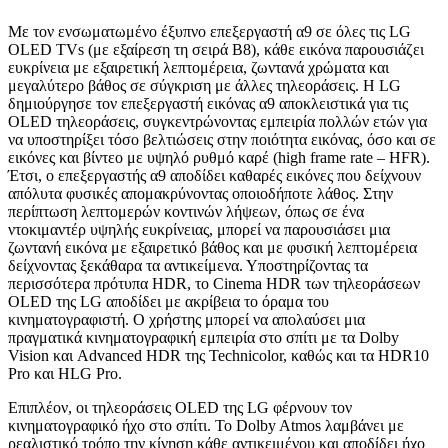
Με τον ενσωματωμένο έξυπνο επεξεργαστή α9 σε όλες τις LG
OLED TVs (με εξαίρεση τη σειρά B8), κάθε εικόνα παρουσιάζει
ευκρίνεια με εξαιρετική λεπτομέρεια, ζωντανά χρώματα και
μεγαλύτερο βάθος σε σύγκριση με άλλες τηλεοράσεις. Η LG
δημιούργησε τον επεξεργαστή εικόνας α9 αποκλειστικά για τις
OLED τηλεοράσεις, συγκεντρώνοντας εμπειρία πολλών ετών για
να υποστηρίξει τόσο βελτιώσεις στην ποιότητα εικόνας, όσο και σε
εικόνες και βίντεο με υψηλό ρυθμό καρέ (high frame rate – HFR).
Έτσι, ο επεξεργαστής α9 αποδίδει καθαρές εικόνες που δείχνουν
απόλυτα φυσικές απομακρύνοντας οποιοδήποτε λάθος. Στην
περίπτωση λεπτομερών κοντινών λήψεων, όπως σε ένα
ντοκιμαντέρ υψηλής ευκρίνειας, μπορεί να παρουσιάσει μια
ζωντανή εικόνα με εξαιρετικό βάθος και με φυσική λεπτομέρεια
δείχνοντας ξεκάθαρα τα αντικείμενα. Υποστηρίζοντας τα
περισσότερα πρότυπα HDR, το Cinema HDR των τηλεοράσεων
OLED της LG αποδίδει με ακρίβεια το όραμα του
κινηματογραφιστή. Ο χρήστης μπορεί να απολαύσει μια
πραγματικά κινηματογραφική εμπειρία στο σπίτι με τα Dolby
Vision και Advanced HDR της Technicolor, καθώς και τα HDR10
Pro και HLG Pro.
Επιπλέον, οι τηλεοράσεις OLED της LG φέρνουν τον
κινηματογραφικό ήχο στο σπίτι. Το Dolby Atmos λαμβάνει με
ρεαλιστικό τρόπο την κίνηση κάθε αντικειμένου και αποδίδει ήχο