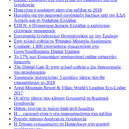
ξενοδοχεία
Ποια είναι η κυρίαρχη τάση στα ταξίδια το 2018
Ημερίδα για την αρμονική συνύπαρξη δικτύων από την ΕΔΑ
Αττικής και τη Vodafone Ελλάδας
EDEN: η Περιφέρεια Δυτικής Ελλάδας ο καλύτερος
ελληνικός προορισμός
Συνεργασία ξενοδοχείων Θεσσαλονίκης με την Taxiway
Στην τελική ευθεία το Ψηφιακό Μουσείο Ακρόπολης
Cosmote: 1.800 επιχειρήσεις συμμετείχαν στο
GrowYourBusiness Digital Training
Το 17% των Ευρωπαίων χρησιμοποιεί online υπηρεσίες
διαμονής
The Digital Gate II: στην τελική ευθεία ο 2ος διαγωνισμός
του αεροδρομίου
Τουρισμός πολυτελείας: 5 μεγάλες τάσεις που θα
επικρατήσουν το 2018
Aristi Mountain Resort & Villas: World’s Leading Eco-Lodge
2017
Οι πέντε τάσεις που κάνουν ξεχωριστά τα θεματικά
ξενοδοχεία
Hilton: έρχεται τo πρώτο high tech δωμάτιο
Η… εικονική είναι η νέα πραγματικότητα στα ταξίδια
Ρομπότ πιάνουν δουλειά σε ξενοδοχεία
Η Trivago ενσωματώνει τη HomeAway στη μηχανή