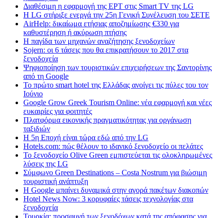
Διαθέσιμη η εφαρμογή της ΕΡΤ στις Smart TV της LG
Η LG στήριξε ενεργά την 25η Γενική Συνέλευση του ΣΕΤΕ
AirHelp: δικαίωμα ετήσιας αποζημίωσης €330 για
καθυστέρηση ή ακύρωση πτήσης
Η παγίδα των μηχανών αναζήτησης ξενοδοχείων
Sojern: οι 6 τάσεις που θα επικρατήσουν το 2017 στα
ξενοδοχεία
Ψηφιοποίηση των τουριστικών επιχειρήσεων της Σαντορίνης
από τη Google
Το πρώτο smart hotel της Ελλάδας ανοίγει τις πύλες του τον
Ιούνιο
Google Grow Greek Tourism Online: νέα εφαρμογή και νέες
ευκαιρίες για φοιτητές
Πλατφόρμα εικονικής πραγματικότητας για οργάνωση
ταξιδιών
Η 5η Εποχή είναι τώρα εδώ από την LG
Hotels.com: πώς θέλουν το ιδανικό ξενοδοχείο οι πελάτες
To ξενοδοχείο Olive Green εμπιστεύεται τις ολοκληρωμένες
λύσεις της LG
Σύμφωνο Green Destinations – Costa Nostrum για βιώσιμη
τουριστική ανάπτυξη
H Google μπαίνει δυναμικά στην αγορά πακέτων διακοπών
Hotel News Now: 3 κορυφαίες τάσεις τεχνολογίας στα
ξενοδοχεία
Τουρκία: προσφυγή των ξενοδόχων κατά της απόφασης για