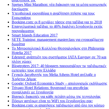
αναζήτησης της
Spetses Mini Marathon: νέα διάκριση για τα μέσα κοινωνικής
δικτύωσης
Υπερβολικά χρονοβόρα η αναζήτηση πτήσης για τους
Ευρωπαίους
Booking.com: οι 8 μεγάλες τάσεις στα ταξίδια για το 2018
Επαγγελματικά ταξίδια: το 46% διαλέγει ξενοδοχείο εκτός
προγράμματος
Smart Islands Education 2017
SETE Training: management masterclass για ενοικιαζόμενα
δωμάτια
Το Μητροπολιτικό Κολλέγιο Θεσσαλονίκης στη Philoxenia
Hotelia 2017
Edenred: ανάπτυξη του συστήματος IATA Easypay σε 70 και
πλέον χώρες
Blogtrotters 2017: 40 bloggers παρουσιάζουν τις ταξιδιωτικές
εμπειρίες τους στην Ελλάδα
Γενικός Διευθυντής του Melia Athens Hotel ανέλαβε ο
Χρήστος Δήμας
Google: Oxford Economics Study – απολογισμός εκδήλωσης
Trivago Hotel Relations: θυγατρική για απευθείας
συναλλαγές με ξενοδοχεία
Iδανικές διακοπές για κάθε πελάτη μέσω της τεχνολογίας
Πόσων αστέρων είναι το WiFi του ξενοδοχείου σας;
Booking.com: οι απαιτήσεις ταξιδιωτών από όλο τον κόσμο