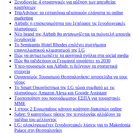
Ξενοδοχεία: 4 στρατηγικές για αύξηση των απευθείας
κρατήσεων
TripAdvisor: τα εστιατόρια αξιοποιούν ελάχιστα το online
marketing
Airbnb: η επισκεψιμότητα του ξεπέρασε τις ξενοδοχειακές
πλατφόρμες
Nέο brand της Airbnb θα ανταγωνίζεται τα πολυτελή μπουτίκ
ξενοδοχεία
Το Semiramis Hotel Rhodes επιλέγει συστήματα
επαγγελματικού κλιματισμού της LG
Πώς να αντιμετωπίζετε τα αρνητικά σχόλια στα social media
Πώς θα ταξιδεύουν οι Γερμανοί τουρίστες το 2030
Υπερ-τουρισμός και Airbnb: τι δείχνουν τα στατιστικά
στοιχεία
Οργανισμός Τουρισμού Θεσσαλονίκης: ιστοσελίδα γα τους
νέους
Το Smart Οικοσύστημα της LG τώρα συμβατό με τις
πλατφόρμες Amazon Alexa και Google Assistant
Τροποποίηση του προγράμματος ΕΣΠΑ για τουριστικές
ΜΜΕ
1 στους 2 Ευρωπαίους κάνουν κράτηση διακοπών online
Sabre: 9 καινοτόμες τάσεις της τεχνολογίας αλλάζουν τα
ταξίδια του μέλλοντος
LG: ολοκληρωμένες ξενοδοχειακές λύσεις για τo Makedonia
Palace στη Θεσσαλονίκη