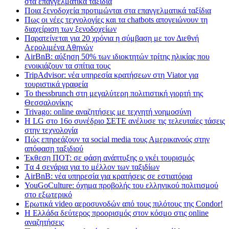
στα επαγγελματικά ταξίδια
Ποια ξενοδοχεία προτιμώνται στα επαγγελματικά ταξίδια
Πως οι νέες τεχνολογίες και τα chatbots απογειώνουν τη
διαχείριση των ξενοδοχείων
Παρατείνεται για 20 χρόνια η σύμβαση με τον Διεθνή
Αερολιμένα Αθηνών
AirBnB: αύξηση 50% των ιδιοκτητών τρίτης ηλικίας που
ενοικιάζουν τα σπίτια τους
TripAdvisor: νέα υπηρεσία κρατήσεων στη Viator για
τουριστικά γραφεία
Το thessbrunch στη μεγαλύτερη πολιτιστική γιορτή της
Θεσσαλονίκης
Trivago: online αναζητήσεις με τεχνητή νοημοσύνη
H LG στο 16ο συνέδριο ΣΕΤΕ ανέλυσε τις τελευταίες τάσεις
στην τεχνολογία
Πώς επηρεάζουν τα social media τους Αμερικανούς στην
απόφαση ταξιδιού
Έκθεση ΠΟΤ: σε φάση ανάπτυξης ο γκέι τουρισμός
Tα 4 σενάρια για το μέλλον των ταξιδίων
AirBnB: νέα υπηρεσία για κρατήσεις σε εστιατόρια
YouGoCulture: όχημα προβολής του ελληνικού πολιτισμού
στο εξωτερικό
Eρωτικά video αεροσυνοδών από τους πιλότους της Condor!
Η Ελλάδα δεύτερος προορισμός στον κόσμο στις online
αναζητήσεις