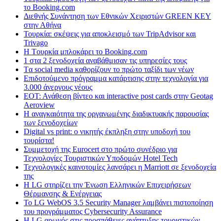
το Booking.com
Διεθνής Συνάντηση των Εθνικών Χειριστών GREEN KEY
στην Αθήνα
Τουρκία: σκέψεις για αποκλεισμό των TripAdvisor και
Trivago
H Tουρκία μπλοκάρει το Booking.com
1 στα 2 ξενοδοχεία αναβάθμισαν τις υπηρεσίες τους
Tα social media καθορίζουν το πρώτο ταξίδι των νέων
Επιδοτούμενο πρόγραμμα κατάρτισης στην τεχνολογία για
3.000 άνεργους νέους
ΕΟΤ: Ανάθεση βίντεο και interactive post cards στην Geotag
Aeroview
Η αναγκαιότητα της οργανωμένης διαδικτυακής παρουσίας
των ξενοδοχείων
Digital vs print: ο νικητής έκπληξη στην υποδοχή του
τουρίστα!
Συμμετοχή της Eurocert στο πρώτο συνέδριο για
Τεχνολογίες Τουριστικών Υποδομών Hotel Tech
Τεχνολογικές καινοτομίες λανσάρει η Marriott σε ξενοδοχεία
της
H LG στηρίζει την Ένωση Ελληνικών Επιχειρήσεων
Θέρμανσης & Ενέργειας
Το LG WebOS 3.5 Security Manager λαμβάνει πιστοποίηση
του προγράμματος Cybersecurity Assurance
Η LG αρωγός στις προσπάθειες ανάπτυξης τουριστικών