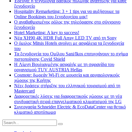
Έρευνα: η τεχνολογία βασικός πυλώνας ανάπτυξης για κάθε
ξενοδοχείο
Hospitality Remarketing: 3 + 1 tips για να αυξήσουμε τα
Online Bookings του ξενοδοχείου μας!
Ο αναβαθμισμένος ρόλος της τηλεόρασης στο σύγχρονο
ξενοδοχείο
Hotel Marketing: A key to success!
Νέα XH90 4K HDR Full Array LED TV από τη Sony
Ο όμιλος Mitsis Hotels ανοίγει με ασφάλεια τα ξενοδοχεία
του
Τα ξενοδοχεία του Ομίλου Sani/Ikos επιτυγχάνουν το σχήμα
πιστοποίησης Covid Shield
H Λίμνη Βουλιαγμένης ασφαλής με τη σφραγίδα του
οργανισμού TUV AUSTRIA Hellas
Cosmote: δωρεάν Wi-Fi σε μουσεία και αρχαιολογικούς
χώρους της Κρήτης
Νέες δράσεις στήριξης του ελληνικού τουρισμού από τη
Mastercard
Διαφορετικές λύσεις για διαφορετικούς χώρους με τη νέα
συνδυαστική σειρά επαγγελματικού κλιματισμού της LG
Συνεργασία Schneider Electric & EcoDataCenter για θετικό
κλιματικό αποτύπωμα