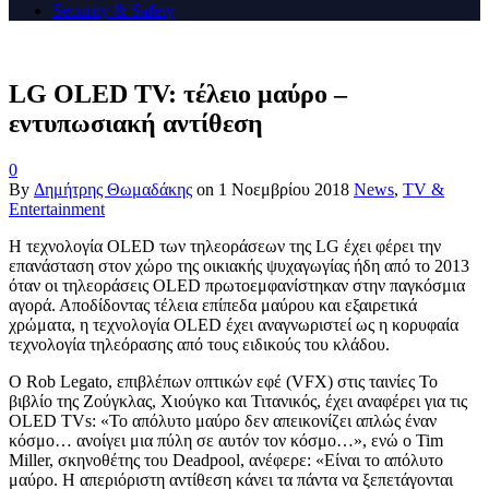
Security & Safety
LG OLED TV: τέλειο μαύρο –
εντυπωσιακή αντίθεση
0
By
Δημήτρης Θωμαδάκης
on
1 Νοεμβρίου 2018
News
,
TV &
Entertainment
Η τεχνολογία OLED των τηλεοράσεων της LG έχει φέρει την
επανάσταση στον χώρο της οικιακής ψυχαγωγίας ήδη από το 2013
όταν οι τηλεοράσεις OLED πρωτοεμφανίστηκαν στην παγκόσμια
αγορά. Αποδίδοντας τέλεια επίπεδα μαύρου και εξαιρετικά
χρώματα, η τεχνολογία OLED έχει αναγνωριστεί ως η κορυφαία
τεχνολογία τηλεόρασης από τους ειδικούς του κλάδου.
Ο Rob Legato, επιβλέπων οπτικών εφέ (VFX) στις ταινίες Το
βιβλίο της Ζούγκλας, Χιούγκο και Τιτανικός, έχει αναφέρει για τις
OLED TVs: «Το απόλυτο μαύρο δεν απεικονίζει απλώς έναν
κόσμο… ανοίγει μια πύλη σε αυτόν τον κόσμο…», ενώ ο Tim
Miller, σκηνοθέτης του Deadpool, ανέφερε: «Είναι το απόλυτο
μαύρο. Η απεριόριστη αντίθεση κάνει τα πάντα να ξεπετάγονται