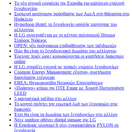
Το νέο ισχυρό εργαλείο της Expedia για καλύτερη επιλογή
ξενοδοχείου
Συσκευή αυτόνομης πρόσβασης των ΑμεΑ στη θάλασσα στο
Ηράκλειο
Hyperloop Hotel: το ξενοδοχείο υψηλής ταχύτητας του
μέλλοντος
Η LG συνεργάζεται με το κέντρο πολιτισμού Ίδρυμα
Σταύρος Νιάρχος
OPEN: νέο πρόγραμμα επιβράβευσης των ταξιδιωτών
Πώς θα είναι το ξενοδοχειακό δωμάτιο του μέλλοντος
Έρευνα: ποιές ώρες κορυφώνονται οι κρατήσεις διακοπών
online
Η LG στηρίζει ενεργά τις τοπικές ενώσεις ξενοδοχείων
Cosmote Energy Management: εξυπνα» συστήματα
διαχείρισης ενέργειας
ΕΒΕΑ: Θερμοκοιτίδα Νεοφυών Επιχειρήσεων
«Πράσινο» κτίριο της OTE Estate με Χρυσή Πιστοποίηση
LEED
5 φανταστικά ταξίδια στο μέλλον
Το κινητό πλήττει την ερωτική ζωή των ζευγαριών στις
διακοπές
Έτσι θα είναι τα δωμάτια των ξενοδοχείων στο μέλλον
Nέες outdoor οθόνες digital signage της LG
Η Ergologic υλοποιεί 6 νέες εγκαταστάσεις PYLON σε
ξενοδοχεία