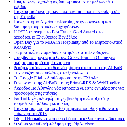
Πως οι νέες τεχνολογίες διαμορφώνουν το μέλλον στα
ταξίδια
Παγκόσμια διανομή των πακέτων της Thomas Cook μέσω
της Expedia
Πανεπιστήμιο Αιγαίου: e-learning στην οργάνωση και
διοίκηση τουριστικών επιχειρήσεων
Η IATA απονέμει το Fast Travel Gold Award στο
αεροδρόμιο Ελευθέριος Βενιζέλος
Open Day για το MBA in Hospitality από το Μητροπολιτικό
Κολλέγιο
Tα μυστικά των άμεσων κρατήσεων στα ξενοδοχεία
Google: το πρόγραμμα Grow Greek Tourism Online για
ακόμα μια φορά στη Σαντορίνη
Ρεκόρ κρατήσεων το θερινό τρίμηνο στα σπίτια της AirBnB
Τι χρειάζονται οι πελάτες στα ξενοδοχεία
Το Google Flights διαθέσιμο και στην Ελλάδα
Συνεργασία​ ​της​ ​AirBnB​ ​με​ ​τις​ ​Primal-RES​ ​&​ ​WebHotelier
Aεροδρόμιο Αθηνών: νέα υπηρεσία άμεσης ενημέρωσης για
προσφορές στις πτήσεις
FairBnB: νέα πλατφόρμα για βιώσιμη ανάπτυξη στην
τουριστική μίσθωση κατοικίας
Παγκόσμιος τουρισμός: 10 ζητήματα που θα βρεθούν στο
επίκεντρο το 2018
Digital Nomads: εργασία εκεί όπου οι άλλοι κάνουν διακοπές
Σενάρια για πιθανή πώληση της TripAdvisor