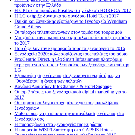
προϊόντων στην Ελλάδα
Η CPI με τα προϊόντα Posiflex στην έκθεση HORECA 2017
H LG στήριξε δυναμικά το συνέδριο Hotel Tech 2017
Daikin και Ξενικάκης εξοπλίζουν το ξενοδοχείο Wyndham
Grand Athens
Οι πάροχοι τηλεπικοινωνιών στον τομέα του τουρισμού
Μη χάσετε την ευκαιρία να εκμεταλλευτείτε αυτές τις τάσεις
το 2017
Που όφειλαν την κερδοφορία τους τα ξενοδοχεία το 2016
Ξενοδοχεία 2020: καλωσορίζοντας τους πελάτες του αύριο
Pro:Centric Direct, η νέα Smart Infotainment πλατφόρμα
περιεχομένου για τις τηλεοράσεις των ξενοδοχείων από την
LG
Εξοικονόμηση ενέργειας σε ξενοδοχεία χωρίς όμως να
“θυσιάζεται” η άνεση των πελατών
Κανάλια Δωματίων InfoChannels & Hotel Signage
Οι top 7 τάσεις του ξενοδοχειακού digital marketing για το
2017
Οι κυριότεροι λόγοι ατυχημάτων για τους υπαλλήλους
ξενοδοχείων
Μάθετε πως να μειώσετε την κατανάλωση ενέργειας στο
ξενοδοχείο σας
Η πυρασφάλεια στα ξενοδοχεία της Ευρώπης
Η υπηρεσία WiZiFi διαθέσιμη στα CAPSIS Hotels