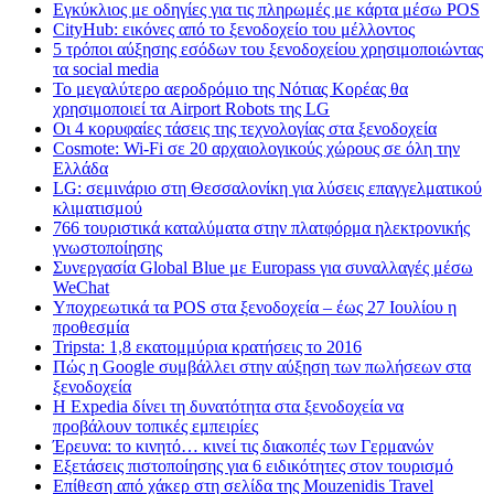
Εγκύκλιος με οδηγίες για τις πληρωμές με κάρτα μέσω POS
CityHub: εικόνες από το ξενοδοχείο του μέλλοντος
5 τρόποι αύξησης εσόδων του ξενοδοχείου χρησιμοποιώντας
τα social media
Το μεγαλύτερο αεροδρόμιο της Νότιας Κορέας θα
χρησιμοποιεί τα Airport Robots της LG
Οι 4 κορυφαίες τάσεις της τεχνολογίας στα ξενοδοχεία
Cosmote: Wi-Fi σε 20 αρχαιολογικούς χώρους σε όλη την
Ελλάδα
LG: σεμινάριο στη Θεσσαλονίκη για λύσεις επαγγελματικού
κλιματισμού
766 τουριστικά καταλύματα στην πλατφόρμα ηλεκτρονικής
γνωστοποίησης
Συνεργασία Global Blue με Europass για συναλλαγές μέσω
WeChat
Υποχρεωτικά τα POS στα ξενοδοχεία – έως 27 Ιουλίου η
προθεσμία
Tripsta: 1,8 εκατομμύρια κρατήσεις το 2016
Πώς η Google συμβάλλει στην αύξηση των πωλήσεων στα
ξενοδοχεία
Η Expedia δίνει τη δυνατότητα στα ξενοδοχεία να
προβάλουν τοπικές εμπειρίες
Έρευνα: το κινητό… κινεί τις διακοπές των Γερμανών
Εξετάσεις πιστοποίησης για 6 ειδικότητες στον τουρισμό
Επίθεση από χάκερ στη σελίδα της Mouzenidis Travel