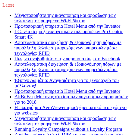
Latest
Μεγιστοποιήστε την ικανοποίηση και αφοσίωση των
πελατών με προηγμένο Wi-Fi δίκτυο
Πρωτοποριακή υπηρεσία Hotel Menu από την Inventor
LG: νέα σειρά ξενοδοχειακών τηλεοράσεων Pro Centric
Smart 4K
Αποτελεσματική διαχείριση & εξοικονόμηση πόρων με
παράλληλη βελτίωση παρεχόμενων υπηρεσιών μέσω
τεχνολογίας RFID
Πως να αναβαθμίσετε την παρουσία σας στο Facebook
Αποτελεσματική διαχείριση & εξοικονόμηση πόρων με
παράλληλη βελτίωση παρεχόμενων υπηρεσιών μέσω
τεχνολογίας RFID
Έξυπνο Δωμάτιο: Αναγκαιότητα για το ξενοδοχείο του
μέλλοντος!
Πρωτοποριακή υπηρεσία Hotel Menu από την Inventor
AirBnB: η Μύκονος στο top των παγκόσμιων προορισμών
για το 2018
Η πλατφόρμα AeroViewer προσφέρει οπτικό περιεχόμενο
για websites
Μεγιστοποιήστε την ικανοποίηση και αφοσίωση των
πελατών με προηγμένο Wi-Fi δίκτυο
Running Loyalty Campaigns without a Loyalty Program
Zoottle: εισαγωγή στο GDPR και την εφαρμογή του στα