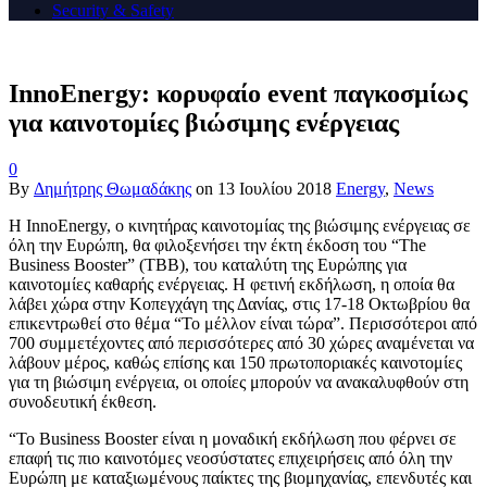
Security & Safety
InnoEnergy: κορυφαίο event παγκοσμίως
για καινοτομίες βιώσιμης ενέργειας
0
By
Δημήτρης Θωμαδάκης
on
13 Ιουλίου 2018
Energy
,
News
Η InnoEnergy, ο κινητήρας καινοτομίας της βιώσιμης ενέργειας σε
όλη την Ευρώπη, θα φιλοξενήσει την έκτη έκδοση του “The
Business Booster” (TBB), του καταλύτη της Ευρώπης για
καινοτομίες καθαρής ενέργειας. Η φετινή εκδήλωση, η οποία θα
λάβει χώρα στην Κοπεγχάγη της Δανίας, στις 17-18 Οκτωβρίου θα
επικεντρωθεί στο θέμα “Το μέλλον είναι τώρα”. Περισσότεροι από
700 συμμετέχοντες από περισσότερες από 30 χώρες αναμένεται να
λάβουν μέρος, καθώς επίσης και 150 πρωτοποριακές καινοτομίες
για τη βιώσιμη ενέργεια, οι οποίες μπορούν να ανακαλυφθούν στη
συνοδευτική έκθεση.
“Το Business Booster είναι η μοναδική εκδήλωση που φέρνει σε
επαφή τις πιο καινοτόμες νεοσύστατες επιχειρήσεις από όλη την
Ευρώπη με καταξιωμένους παίκτες της βιομηχανίας, επενδυτές και