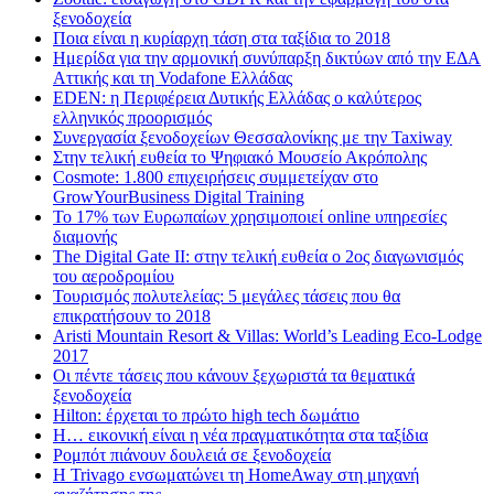
ξενοδοχεία
Ποια είναι η κυρίαρχη τάση στα ταξίδια το 2018
Ημερίδα για την αρμονική συνύπαρξη δικτύων από την ΕΔΑ
Αττικής και τη Vodafone Ελλάδας
EDEN: η Περιφέρεια Δυτικής Ελλάδας ο καλύτερος
ελληνικός προορισμός
Συνεργασία ξενοδοχείων Θεσσαλονίκης με την Taxiway
Στην τελική ευθεία το Ψηφιακό Μουσείο Ακρόπολης
Cosmote: 1.800 επιχειρήσεις συμμετείχαν στο
GrowYourBusiness Digital Training
Το 17% των Ευρωπαίων χρησιμοποιεί online υπηρεσίες
διαμονής
The Digital Gate II: στην τελική ευθεία ο 2ος διαγωνισμός
του αεροδρομίου
Τουρισμός πολυτελείας: 5 μεγάλες τάσεις που θα
επικρατήσουν το 2018
Aristi Mountain Resort & Villas: World’s Leading Eco-Lodge
2017
Οι πέντε τάσεις που κάνουν ξεχωριστά τα θεματικά
ξενοδοχεία
Hilton: έρχεται τo πρώτο high tech δωμάτιο
Η… εικονική είναι η νέα πραγματικότητα στα ταξίδια
Ρομπότ πιάνουν δουλειά σε ξενοδοχεία
Η Trivago ενσωματώνει τη HomeAway στη μηχανή