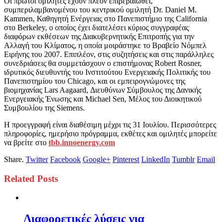
Οι πρώτοι ομιλητές έχουν πλέον επιβεβαιωθεί,
συμπεριλαμβανομένου του κεντρικού ομιλητή Dr. Daniel M.
Kammen, Καθηγητή Ενέργειας στο Πανεπιστήμιο της California
στο Berkeley, ο οποίος έχει διατελέσει κύριος συγγραφέας
διαφόρων εκθέσεων της Διακυβερνητικής Επιτροπής για την
Αλλαγή του Κλίματος, η οποία μοιράστηκε το Βραβείο Νόμπελ
Ειρήνης του 2007. Επιπλέον, στις συζητήσεις και στις παράλληλες
συνεδριάσεις θα συμμετάσχουν ο επιστήμονας Robert Rosner,
ιδρυτικός διευθυντής του Ινστιτούτου Ενεργειακής Πολιτικής του
Πανεπιστημίου του Chicago, και οι εμπειρογνώμονες της
βιομηχανίας Lars Aagaard, Διευθύνων Σύμβουλος της Δανικής
Ενεργειακής Ένωσης και Michael Sen, Μέλος του Διοικητικού
Συμβουλίου της Siemens.
Η προεγγραφή είναι διαθέσιμη μέχρι τις 31 Ιουλίου. Περισσότερες
πληροφορίες, ημερήσιο πρόγραμμα, εκθέτες και ομιλητές μπορείτε
να βρείτε στο
tbb.innoenergy.com
Share.
Twitter
Facebook
Google+
Pinterest
LinkedIn
Tumblr
Email
Related
Posts
Διαφορετικές λύσεις για