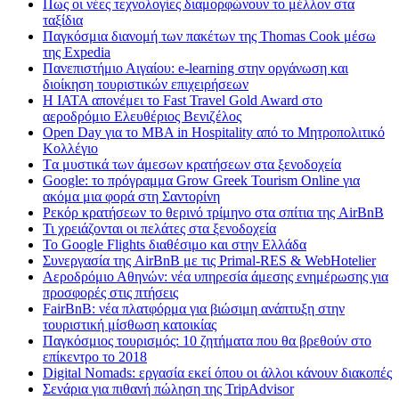
Πως οι νέες τεχνολογίες διαμορφώνουν το μέλλον στα
ταξίδια
Παγκόσμια διανομή των πακέτων της Thomas Cook μέσω
της Expedia
Πανεπιστήμιο Αιγαίου: e-learning στην οργάνωση και
διοίκηση τουριστικών επιχειρήσεων
Η IATA απονέμει το Fast Travel Gold Award στο
αεροδρόμιο Ελευθέριος Βενιζέλος
Open Day για το MBA in Hospitality από το Μητροπολιτικό
Κολλέγιο
Tα μυστικά των άμεσων κρατήσεων στα ξενοδοχεία
Google: το πρόγραμμα Grow Greek Tourism Online για
ακόμα μια φορά στη Σαντορίνη
Ρεκόρ κρατήσεων το θερινό τρίμηνο στα σπίτια της AirBnB
Τι χρειάζονται οι πελάτες στα ξενοδοχεία
Το Google Flights διαθέσιμο και στην Ελλάδα
Συνεργασία​ ​της​ ​AirBnB​ ​με​ ​τις​ ​Primal-RES​ ​&​ ​WebHotelier
Aεροδρόμιο Αθηνών: νέα υπηρεσία άμεσης ενημέρωσης για
προσφορές στις πτήσεις
FairBnB: νέα πλατφόρμα για βιώσιμη ανάπτυξη στην
τουριστική μίσθωση κατοικίας
Παγκόσμιος τουρισμός: 10 ζητήματα που θα βρεθούν στο
επίκεντρο το 2018
Digital Nomads: εργασία εκεί όπου οι άλλοι κάνουν διακοπές
Σενάρια για πιθανή πώληση της TripAdvisor