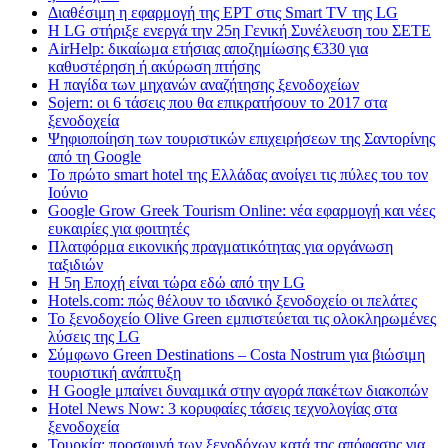
Διαθέσιμη η εφαρμογή της ΕΡΤ στις Smart TV της LG
Η LG στήριξε ενεργά την 25η Γενική Συνέλευση του ΣΕΤΕ
AirHelp: δικαίωμα ετήσιας αποζημίωσης €330 για
καθυστέρηση ή ακύρωση πτήσης
Η παγίδα των μηχανών αναζήτησης ξενοδοχείων
Sojern: οι 6 τάσεις που θα επικρατήσουν το 2017 στα
ξενοδοχεία
Ψηφιοποίηση των τουριστικών επιχειρήσεων της Σαντορίνης
από τη Google
Το πρώτο smart hotel της Ελλάδας ανοίγει τις πύλες του τον
Ιούνιο
Google Grow Greek Tourism Online: νέα εφαρμογή και νέες
ευκαιρίες για φοιτητές
Πλατφόρμα εικονικής πραγματικότητας για οργάνωση
ταξιδιών
Η 5η Εποχή είναι τώρα εδώ από την LG
Hotels.com: πώς θέλουν το ιδανικό ξενοδοχείο οι πελάτες
To ξενοδοχείο Olive Green εμπιστεύεται τις ολοκληρωμένες
λύσεις της LG
Σύμφωνο Green Destinations – Costa Nostrum για βιώσιμη
τουριστική ανάπτυξη
H Google μπαίνει δυναμικά στην αγορά πακέτων διακοπών
Hotel News Now: 3 κορυφαίες τάσεις τεχνολογίας στα
ξενοδοχεία
Τουρκία: προσφυγή των ξενοδόχων κατά της απόφασης για