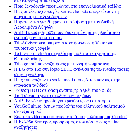
στα επαγγελματικά ταξίδια
Ποια ξενοδοχεία προτιμώνται στα επαγγελματικά ταξίδια
Πως οι νέες τεχνολογίες και τα chatbots απογειώνουν τη
διαχείριση των ξενοδοχείων
Παρατείνεται για 20 χρόνια η σύμβαση με τον Διεθνή
Αερολιμένα Αθηνών
AirBnB: αύξηση 50% των ιδιοκτητών τρίτης ηλικίας που
ενοικιάζουν τα σπίτια τους
TripAdvisor: νέα υπηρεσία κρατήσεων στη Viator για
τουριστικά γραφεία
Το thessbrunch στη μεγαλύτερη πολιτιστική γιορτή της
Θεσσαλονίκης
Trivago: online αναζητήσεις με τεχνητή νοημοσύνη
H LG στο 16ο συνέδριο ΣΕΤΕ ανέλυσε τις τελευταίες τάσεις
στην τεχνολογία
Πώς επηρεάζουν τα social media τους Αμερικανούς στην
απόφαση ταξιδιού
Έκθεση ΠΟΤ: σε φάση ανάπτυξης ο γκέι τουρισμός
Tα 4 σενάρια για το μέλλον των ταξιδίων
AirBnB: νέα υπηρεσία για κρατήσεις σε εστιατόρια
YouGoCulture: όχημα προβολής του ελληνικού πολιτισμού
στο εξωτερικό
Eρωτικά video αεροσυνοδών από τους πιλότους της Condor!
Η Ελλάδα δεύτερος προορισμός στον κόσμο στις online
αναζητήσεις