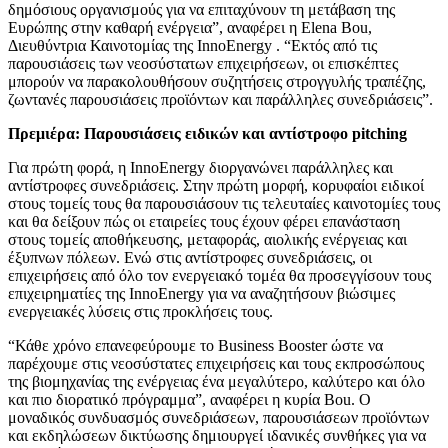
δημόσιους οργανισμούς για να επιταχύνουν τη μετάβαση της
Ευρώπης στην καθαρή ενέργεια”, αναφέρει η Elena Bou,
Διευθύντρια Καινοτομίας της InnoEnergy . “Εκτός από τις
παρουσιάσεις των νεοσύστατων επιχειρήσεων, οι επισκέπτες
μπορούν να παρακολουθήσουν συζητήσεις στρογγυλής τραπέζης,
ζωντανές παρουσιάσεις προϊόντων και παράλληλες συνεδριάσεις”.
Πρεμιέρα: Παρουσιάσεις ειδικών και αντίστροφο
pitching
Για πρώτη φορά, η InnoEnergy διοργανώνει παράλληλες και
αντίστροφες συνεδριάσεις. Στην πρώτη μορφή, κορυφαίοι ειδικοί
στους τομείς τους θα παρουσιάσουν τις τελευταίες καινοτομίες τους
και θα δείξουν πώς οι εταιρείες τους έχουν φέρει επανάσταση
στους τομείς αποθήκευσης, μεταφοράς, αιολικής ενέργειας και
έξυπνων πόλεων. Ενώ στις αντίστροφες συνεδριάσεις, οι
επιχειρήσεις από όλο τον ενεργειακό τομέα θα προσεγγίσουν τους
επιχειρηματίες της InnoEnergy για να αναζητήσουν βιώσιμες
ενεργειακές λύσεις στις προκλήσεις τους.
“Κάθε χρόνο επανεφεύρουμε το Business Booster ώστε να
παρέχουμε στις νεοσύστατες επιχειρήσεις και τους εκπροσώπους
της βιομηχανίας της ενέργειας ένα μεγαλύτερο, καλύτερο και όλο
και πιο διορατικό πρόγραμμα”, αναφέρει η κυρία Bou. Ο
μοναδικός συνδυασμός συνεδριάσεων, παρουσιάσεων προϊόντων
και εκδηλώσεων δικτύωσης δημιουργεί ιδανικές συνθήκες για να