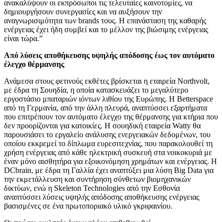
ανακαλύψουν οι εκπρόσωποι τις τελευταίες καινοτομίες, να
δημιουργήσουν συνεργασίες και να αυξήσουν την
αναγνωρισιμότητα των brands τους. Η επανάσταση της καθαρής
ενέργειας έχει ήδη συμβεί και το μέλλον της βιώσιμης ενέργειας
είναι τώρα.”
Από λύσεις αποθήκευσης υψηλής απόδοσης έως τον αυτόματο
έλεγχο θέρμανσης
Ανάμεσα στους φετινούς εκθέτες βρίσκεται η εταιρεία Northvolt,
με έδρα τη Σουηδία, η οποία κατασκευάζει το μεγαλύτερο
εργοστάσιο μπαταριών ιόντων λιθίου της Ευρώπης. Η Betterspace
από τη Γερμανία, από την άλλη πλευρά, αναπτύσσει εξαρτήματα
που επιτρέπουν τον αυτόματο έλεγχο της θέρμανσης για κτήρια που
δεν προορίζονται για κατοικίες. Η σουηδική εταιρεία Watty θα
παρουσιάσει το εργαλείο ανάλυσης ενεργειακών δεδομένων, του
οποίου εκκρεμεί το δίπλωμα ευρεσιτεχνίας, που παρακολουθεί τη
χρήση ενέργειας από κάθε ηλεκτρική συσκευή στα νοικοκυριά με
έναν μόνο αισθητήρα για εξοικονόμηση χρημάτων και ενέργειας. Η
DCbrain, με έδρα τη Γαλλία έχει αναπτύξει μια λύση Big Data για
την εκμετάλλευση και συντήρηση σύνθετων βιομηχανικών
δικτύων, ενώ η Skeleton Technologies από την Εσθονία
αναπτύσσει λύσεις υψηλής απόδοσης αποθήκευσης ενέργειας
βασισμένες σε ένα πρωτοποριακό υλικό γκριφαινίου.