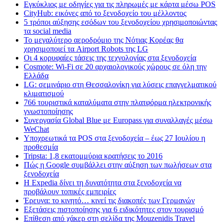
Εγκύκλιος με οδηγίες για τις πληρωμές με κάρτα μέσω POS
CityHub: εικόνες από το ξενοδοχείο του μέλλοντος
5 τρόποι αύξησης εσόδων του ξενοδοχείου χρησιμοποιώντας
τα social media
Το μεγαλύτερο αεροδρόμιο της Νότιας Κορέας θα
χρησιμοποιεί τα Airport Robots της LG
Οι 4 κορυφαίες τάσεις της τεχνολογίας στα ξενοδοχεία
Cosmote: Wi-Fi σε 20 αρχαιολογικούς χώρους σε όλη την
Ελλάδα
LG: σεμινάριο στη Θεσσαλονίκη για λύσεις επαγγελματικού
κλιματισμού
766 τουριστικά καταλύματα στην πλατφόρμα ηλεκτρονικής
γνωστοποίησης
Συνεργασία Global Blue με Europass για συναλλαγές μέσω
WeChat
Υποχρεωτικά τα POS στα ξενοδοχεία – έως 27 Ιουλίου η
προθεσμία
Tripsta: 1,8 εκατομμύρια κρατήσεις το 2016
Πώς η Google συμβάλλει στην αύξηση των πωλήσεων στα
ξενοδοχεία
Η Expedia δίνει τη δυνατότητα στα ξενοδοχεία να
προβάλουν τοπικές εμπειρίες
Έρευνα: το κινητό… κινεί τις διακοπές των Γερμανών
Εξετάσεις πιστοποίησης για 6 ειδικότητες στον τουρισμό
Επίθεση από χάκερ στη σελίδα της Mouzenidis Travel