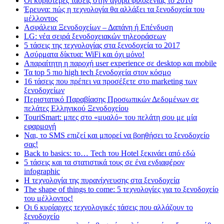
Οι κυριότερες τάσεις στην αγορά φιλοξενίας το 2016
Έρευνα: πώς η τεχνολογία θα αλλάξει τα ξενοδοχεία του
μέλλοντος
Ασφάλεια Ξενοδοχείων – Δαπάνη ή Επένδυση
LG: νέα σειρά ξενοδοχειακών τηλεοράσεων
5 τάσεις της τεχνολογίας στα ξενοδοχεία το 2017
Ασύρματα δίκτυα: WiFi και όχι μόνο!
Απαραίτητη η παροχή user experience σε desktop και mobile
Τα top 5 πιο high tech ξενοδοχεία στον κόσμο
16 τάσεις που πρέπει να προσέξετε στο marketing των
ξενοδοχείων
Περιστατικό Παραβίασης Προσωπικών Δεδομένων σε
πελάτες Ελληνικού Ξενοδοχείου
TouriSmart: μπες στο «μυαλό» του πελάτη σου με μία
εφαρμογή
Ναι, το SMS επιζεί και μπορεί να βοηθήσει το ξενοδοχείο
σας!
Back to basics: το… Tech του Hotel ξεκινάει από εδώ
5 τάσεις και τα στατιστικά τους σε ένα ενδιαφέρον
infographic
Η τεχνολογία της πυρανίχνευσης στα ξενοδοχεία
The shape of things to come: 5 τεχνολογίες για το ξενοδοχείο
του μέλλοντος!
Οι 6 κυρίαρχες τεχνολογικές τάσεις που αλλάζουν το
ξενοδοχείο