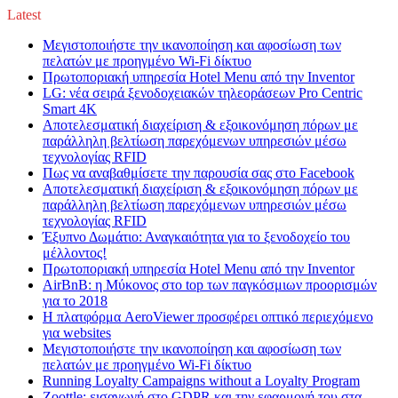
Latest
Μεγιστοποιήστε την ικανοποίηση και αφοσίωση των
πελατών με προηγμένο Wi-Fi δίκτυο
Πρωτοποριακή υπηρεσία Hotel Menu από την Inventor
LG: νέα σειρά ξενοδοχειακών τηλεοράσεων Pro Centric
Smart 4K
Αποτελεσματική διαχείριση & εξοικονόμηση πόρων με
παράλληλη βελτίωση παρεχόμενων υπηρεσιών μέσω
τεχνολογίας RFID
Πως να αναβαθμίσετε την παρουσία σας στο Facebook
Αποτελεσματική διαχείριση & εξοικονόμηση πόρων με
παράλληλη βελτίωση παρεχόμενων υπηρεσιών μέσω
τεχνολογίας RFID
Έξυπνο Δωμάτιο: Αναγκαιότητα για το ξενοδοχείο του
μέλλοντος!
Πρωτοποριακή υπηρεσία Hotel Menu από την Inventor
AirBnB: η Μύκονος στο top των παγκόσμιων προορισμών
για το 2018
Η πλατφόρμα AeroViewer προσφέρει οπτικό περιεχόμενο
για websites
Μεγιστοποιήστε την ικανοποίηση και αφοσίωση των
πελατών με προηγμένο Wi-Fi δίκτυο
Running Loyalty Campaigns without a Loyalty Program
Zoottle: εισαγωγή στο GDPR και την εφαρμογή του στα