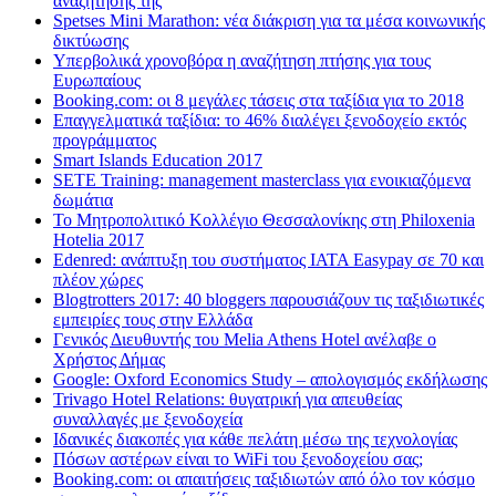
αναζήτησης της
Spetses Mini Marathon: νέα διάκριση για τα μέσα κοινωνικής
δικτύωσης
Υπερβολικά χρονοβόρα η αναζήτηση πτήσης για τους
Ευρωπαίους
Booking.com: οι 8 μεγάλες τάσεις στα ταξίδια για το 2018
Επαγγελματικά ταξίδια: το 46% διαλέγει ξενοδοχείο εκτός
προγράμματος
Smart Islands Education 2017
SETE Training: management masterclass για ενοικιαζόμενα
δωμάτια
Το Μητροπολιτικό Κολλέγιο Θεσσαλονίκης στη Philoxenia
Hotelia 2017
Edenred: ανάπτυξη του συστήματος IATA Easypay σε 70 και
πλέον χώρες
Blogtrotters 2017: 40 bloggers παρουσιάζουν τις ταξιδιωτικές
εμπειρίες τους στην Ελλάδα
Γενικός Διευθυντής του Melia Athens Hotel ανέλαβε ο
Χρήστος Δήμας
Google: Oxford Economics Study – απολογισμός εκδήλωσης
Trivago Hotel Relations: θυγατρική για απευθείας
συναλλαγές με ξενοδοχεία
Iδανικές διακοπές για κάθε πελάτη μέσω της τεχνολογίας
Πόσων αστέρων είναι το WiFi του ξενοδοχείου σας;
Booking.com: οι απαιτήσεις ταξιδιωτών από όλο τον κόσμο