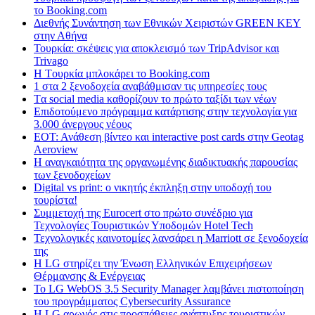
το Booking.com
Διεθνής Συνάντηση των Εθνικών Χειριστών GREEN KEY
στην Αθήνα
Τουρκία: σκέψεις για αποκλεισμό των TripAdvisor και
Trivago
H Tουρκία μπλοκάρει το Booking.com
1 στα 2 ξενοδοχεία αναβάθμισαν τις υπηρεσίες τους
Tα social media καθορίζουν το πρώτο ταξίδι των νέων
Επιδοτούμενο πρόγραμμα κατάρτισης στην τεχνολογία για
3.000 άνεργους νέους
ΕΟΤ: Ανάθεση βίντεο και interactive post cards στην Geotag
Aeroview
Η αναγκαιότητα της οργανωμένης διαδικτυακής παρουσίας
των ξενοδοχείων
Digital vs print: ο νικητής έκπληξη στην υποδοχή του
τουρίστα!
Συμμετοχή της Eurocert στο πρώτο συνέδριο για
Τεχνολογίες Τουριστικών Υποδομών Hotel Tech
Τεχνολογικές καινοτομίες λανσάρει η Marriott σε ξενοδοχεία
της
H LG στηρίζει την Ένωση Ελληνικών Επιχειρήσεων
Θέρμανσης & Ενέργειας
Το LG WebOS 3.5 Security Manager λαμβάνει πιστοποίηση
του προγράμματος Cybersecurity Assurance
Η LG αρωγός στις προσπάθειες ανάπτυξης τουριστικών