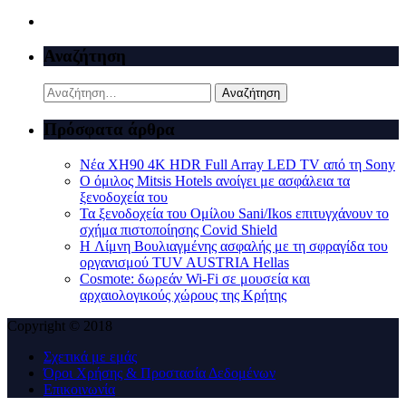
Αναζήτηση
Αναζήτηση
για:
Πρόσφατα άρθρα
Νέα XH90 4K HDR Full Array LED TV από τη Sony
Ο όμιλος Mitsis Hotels ανοίγει με ασφάλεια τα
ξενοδοχεία του
Τα ξενοδοχεία του Ομίλου Sani/Ikos επιτυγχάνουν το
σχήμα πιστοποίησης Covid Shield
H Λίμνη Βουλιαγμένης ασφαλής με τη σφραγίδα του
οργανισμού TUV AUSTRIA Hellas
Cosmote: δωρεάν Wi-Fi σε μουσεία και
αρχαιολογικούς χώρους της Κρήτης
Copyright © 2018
Σχετικά με εμάς
Όροι Χρήσης & Προστασία Δεδομένων
Επικοινωνία