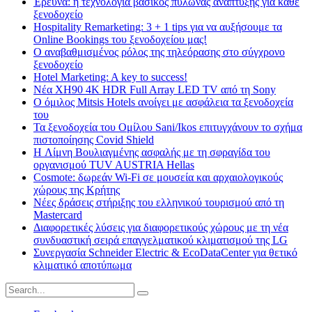
Έρευνα: η τεχνολογία βασικός πυλώνας ανάπτυξης για κάθε
ξενοδοχείο
Hospitality Remarketing: 3 + 1 tips για να αυξήσουμε τα
Online Bookings του ξενοδοχείου μας!
Ο αναβαθμισμένος ρόλος της τηλεόρασης στο σύγχρονο
ξενοδοχείο
Hotel Marketing: A key to success!
Νέα XH90 4K HDR Full Array LED TV από τη Sony
Ο όμιλος Mitsis Hotels ανοίγει με ασφάλεια τα ξενοδοχεία
του
Τα ξενοδοχεία του Ομίλου Sani/Ikos επιτυγχάνουν το σχήμα
πιστοποίησης Covid Shield
H Λίμνη Βουλιαγμένης ασφαλής με τη σφραγίδα του
οργανισμού TUV AUSTRIA Hellas
Cosmote: δωρεάν Wi-Fi σε μουσεία και αρχαιολογικούς
χώρους της Κρήτης
Νέες δράσεις στήριξης του ελληνικού τουρισμού από τη
Mastercard
Διαφορετικές λύσεις για διαφορετικούς χώρους με τη νέα
συνδυαστική σειρά επαγγελματικού κλιματισμού της LG
Συνεργασία Schneider Electric & EcoDataCenter για θετικό
κλιματικό αποτύπωμα