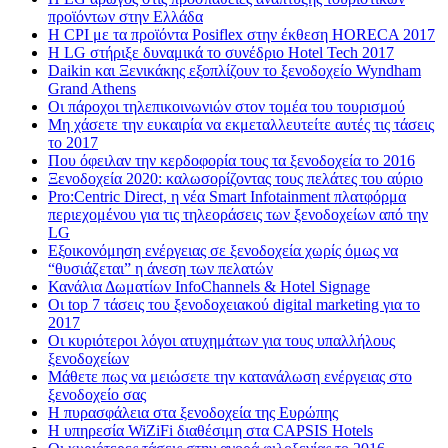
προϊόντων στην Ελλάδα
Η CPI με τα προϊόντα Posiflex στην έκθεση HORECA 2017
H LG στήριξε δυναμικά το συνέδριο Hotel Tech 2017
Daikin και Ξενικάκης εξοπλίζουν το ξενοδοχείο Wyndham
Grand Athens
Οι πάροχοι τηλεπικοινωνιών στον τομέα του τουρισμού
Μη χάσετε την ευκαιρία να εκμεταλλευτείτε αυτές τις τάσεις
το 2017
Που όφειλαν την κερδοφορία τους τα ξενοδοχεία το 2016
Ξενοδοχεία 2020: καλωσορίζοντας τους πελάτες του αύριο
Pro:Centric Direct, η νέα Smart Infotainment πλατφόρμα
περιεχομένου για τις τηλεοράσεις των ξενοδοχείων από την
LG
Εξοικονόμηση ενέργειας σε ξενοδοχεία χωρίς όμως να
“θυσιάζεται” η άνεση των πελατών
Κανάλια Δωματίων InfoChannels & Hotel Signage
Οι top 7 τάσεις του ξενοδοχειακού digital marketing για το
2017
Οι κυριότεροι λόγοι ατυχημάτων για τους υπαλλήλους
ξενοδοχείων
Μάθετε πως να μειώσετε την κατανάλωση ενέργειας στο
ξενοδοχείο σας
Η πυρασφάλεια στα ξενοδοχεία της Ευρώπης
Η υπηρεσία WiZiFi διαθέσιμη στα CAPSIS Hotels