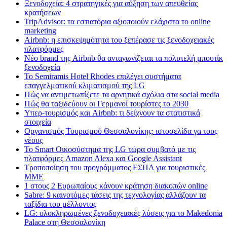
Ξενοδοχεία: 4 στρατηγικές για αύξηση των απευθείας
κρατήσεων
TripAdvisor: τα εστιατόρια αξιοποιούν ελάχιστα το online
marketing
Airbnb: η επισκεψιμότητα του ξεπέρασε τις ξενοδοχειακές
πλατφόρμες
Nέο brand της Airbnb θα ανταγωνίζεται τα πολυτελή μπουτίκ
ξενοδοχεία
Το Semiramis Hotel Rhodes επιλέγει συστήματα
επαγγελματικού κλιματισμού της LG
Πώς να αντιμετωπίζετε τα αρνητικά σχόλια στα social media
Πώς θα ταξιδεύουν οι Γερμανοί τουρίστες το 2030
Υπερ-τουρισμός και Airbnb: τι δείχνουν τα στατιστικά
στοιχεία
Οργανισμός Τουρισμού Θεσσαλονίκης: ιστοσελίδα γα τους
νέους
Το Smart Οικοσύστημα της LG τώρα συμβατό με τις
πλατφόρμες Amazon Alexa και Google Assistant
Τροποποίηση του προγράμματος ΕΣΠΑ για τουριστικές
ΜΜΕ
1 στους 2 Ευρωπαίους κάνουν κράτηση διακοπών online
Sabre: 9 καινοτόμες τάσεις της τεχνολογίας αλλάζουν τα
ταξίδια του μέλλοντος
LG: ολοκληρωμένες ξενοδοχειακές λύσεις για τo Makedonia
Palace στη Θεσσαλονίκη