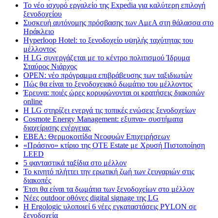
Το νέο ισχυρό εργαλείο της Expedia για καλύτερη επιλογή
ξενοδοχείου
Συσκευή αυτόνομης πρόσβασης των ΑμεΑ στη θάλασσα στο
Ηράκλειο
Hyperloop Hotel: το ξενοδοχείο υψηλής ταχύτητας του
μέλλοντος
Η LG συνεργάζεται με το κέντρο πολιτισμού Ίδρυμα
Σταύρος Νιάρχος
OPEN: νέο πρόγραμμα επιβράβευσης των ταξιδιωτών
Πώς θα είναι το ξενοδοχειακό δωμάτιο του μέλλοντος
Έρευνα: ποιές ώρες κορυφώνονται οι κρατήσεις διακοπών
online
Η LG στηρίζει ενεργά τις τοπικές ενώσεις ξενοδοχείων
Cosmote Energy Management: εξυπνα» συστήματα
διαχείρισης ενέργειας
ΕΒΕΑ: Θερμοκοιτίδα Νεοφυών Επιχειρήσεων
«Πράσινο» κτίριο της OTE Estate με Χρυσή Πιστοποίηση
LEED
5 φανταστικά ταξίδια στο μέλλον
Το κινητό πλήττει την ερωτική ζωή των ζευγαριών στις
διακοπές
Έτσι θα είναι τα δωμάτια των ξενοδοχείων στο μέλλον
Nέες outdoor οθόνες digital signage της LG
Η Ergologic υλοποιεί 6 νέες εγκαταστάσεις PYLON σε
ξενοδοχεία