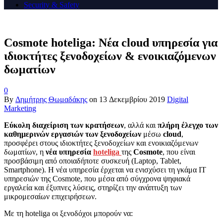
Security & Safety
Cosmote hoteliga: Νέα cloud υπηρεσία για
ιδιοκτήτες ξενοδοχείων & ενοικιαζόμενων
δωματίων
0
By
Δημήτρης Θωμαδάκης
on
13 Δεκεμβρίου 2019
Digital
Marketing
Εύκολη διαχείριση των κρατήσεων
, αλλά και
πλήρη έλεγχο των
καθημερινών εργασιών των ξενοδοχείων
μέσω
cloud
,
προσφέρει στους ιδιοκτήτες ξενοδοχείων και ενοικιαζόμενων
δωματίων, η
νέα υπηρεσία
h
oteliga
της
Cosmote
, που είναι
προσβάσιμη από οποιαδήποτε συσκευή (Laptop, Tablet,
Smartphone). Η νέα υπηρεσία έρχεται να ενισχύσει τη γκάμα ΙΤ
υπηρεσιών της Cosmote, που μέσα από σύγχρονα ψηφιακά
εργαλεία και έξυπνες λύσεις, στηρίζει την ανάπτυξη των
μικρομεσαίων επιχειρήσεων.
Με τη hoteliga οι ξενοδόχοι μπορούν να: