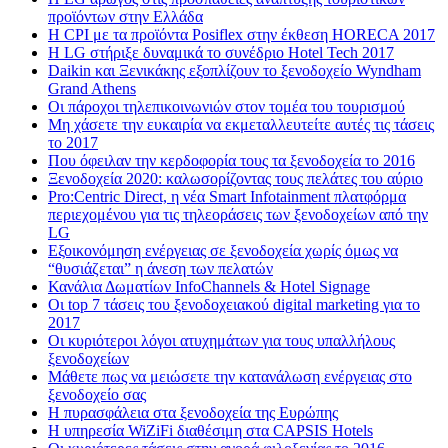
προϊόντων στην Ελλάδα
Η CPI με τα προϊόντα Posiflex στην έκθεση HORECA 2017
H LG στήριξε δυναμικά το συνέδριο Hotel Tech 2017
Daikin και Ξενικάκης εξοπλίζουν το ξενοδοχείο Wyndham
Grand Athens
Οι πάροχοι τηλεπικοινωνιών στον τομέα του τουρισμού
Μη χάσετε την ευκαιρία να εκμεταλλευτείτε αυτές τις τάσεις
το 2017
Που όφειλαν την κερδοφορία τους τα ξενοδοχεία το 2016
Ξενοδοχεία 2020: καλωσορίζοντας τους πελάτες του αύριο
Pro:Centric Direct, η νέα Smart Infotainment πλατφόρμα
περιεχομένου για τις τηλεοράσεις των ξενοδοχείων από την
LG
Εξοικονόμηση ενέργειας σε ξενοδοχεία χωρίς όμως να
“θυσιάζεται” η άνεση των πελατών
Κανάλια Δωματίων InfoChannels & Hotel Signage
Οι top 7 τάσεις του ξενοδοχειακού digital marketing για το
2017
Οι κυριότεροι λόγοι ατυχημάτων για τους υπαλλήλους
ξενοδοχείων
Μάθετε πως να μειώσετε την κατανάλωση ενέργειας στο
ξενοδοχείο σας
Η πυρασφάλεια στα ξενοδοχεία της Ευρώπης
Η υπηρεσία WiZiFi διαθέσιμη στα CAPSIS Hotels