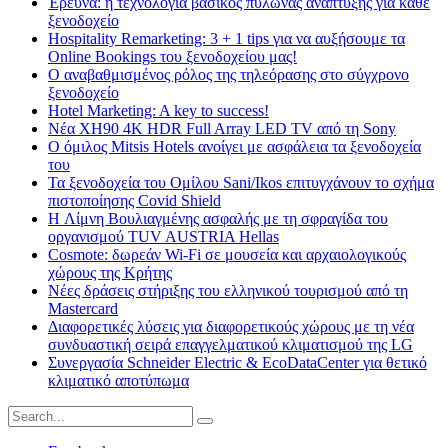
Έρευνα: η τεχνολογία βασικός πυλώνας ανάπτυξης για κάθε
ξενοδοχείο
Hospitality Remarketing: 3 + 1 tips για να αυξήσουμε τα
Online Bookings του ξενοδοχείου μας!
Ο αναβαθμισμένος ρόλος της τηλεόρασης στο σύγχρονο
ξενοδοχείο
Hotel Marketing: A key to success!
Νέα XH90 4K HDR Full Array LED TV από τη Sony
Ο όμιλος Mitsis Hotels ανοίγει με ασφάλεια τα ξενοδοχεία
του
Τα ξενοδοχεία του Ομίλου Sani/Ikos επιτυγχάνουν το σχήμα
πιστοποίησης Covid Shield
H Λίμνη Βουλιαγμένης ασφαλής με τη σφραγίδα του
οργανισμού TUV AUSTRIA Hellas
Cosmote: δωρεάν Wi-Fi σε μουσεία και αρχαιολογικούς
χώρους της Κρήτης
Νέες δράσεις στήριξης του ελληνικού τουρισμού από τη
Mastercard
Διαφορετικές λύσεις για διαφορετικούς χώρους με τη νέα
συνδυαστική σειρά επαγγελματικού κλιματισμού της LG
Συνεργασία Schneider Electric & EcoDataCenter για θετικό
κλιματικό αποτύπωμα