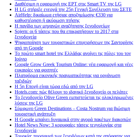
Διαθέσιμη η εφαρμογή της ΕΡΤ στις Smart TV της LG
Η LG στήριξε ενεργά την 25η Γενική Συνέλευση του ΣΕΤΕ
AirHelp: δικαίωμα ετήσιας αποζημίωσης €330 για
καθυστέρηση ή ακύρωση πτήσης
Η παγίδα των μηχανών αναζήτησης ξενοδοχείων
Sojern: οι 6 τάσεις που θα επικρατήσουν το 2017 στα
ξενοδοχεία
Ψηφιοποίηση των τουριστικών επιχειρήσεων της Σαντορίνης
από τη Google
Το πρώτο smart hotel της Ελλάδας ανοίγει τις πύλες του τον
Ιούνιο
Google Grow Greek Tourism Online: νέα εφαρμογή και νέες
ευκαιρίες για φοιτητές
Πλατφόρμα εικονικής πραγματικότητας για οργάνωση
ταξιδιών
Η 5η Εποχή είναι τώρα εδώ από την LG
Hotels.com: πώς θέλουν το ιδανικό ξενοδοχείο οι πελάτες
To ξενοδοχείο Olive Green εμπιστεύεται τις ολοκληρωμένες
λύσεις της LG
Σύμφωνο Green Destinations – Costa Nostrum για βιώσιμη
τουριστική ανάπτυξη
H Google μπαίνει δυναμικά στην αγορά πακέτων διακοπών
Hotel News Now: 3 κορυφαίες τάσεις τεχνολογίας στα
ξενοδοχεία
Τουρκία: προσφυγή των ξενοδόχων κατά της απόφασης για