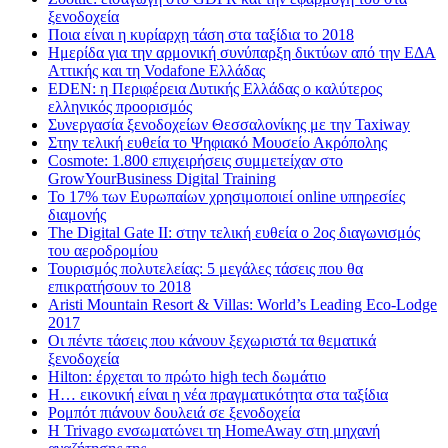
ξενοδοχεία
Ποια είναι η κυρίαρχη τάση στα ταξίδια το 2018
Ημερίδα για την αρμονική συνύπαρξη δικτύων από την ΕΔΑ
Αττικής και τη Vodafone Ελλάδας
EDEN: η Περιφέρεια Δυτικής Ελλάδας ο καλύτερος
ελληνικός προορισμός
Συνεργασία ξενοδοχείων Θεσσαλονίκης με την Taxiway
Στην τελική ευθεία το Ψηφιακό Μουσείο Ακρόπολης
Cosmote: 1.800 επιχειρήσεις συμμετείχαν στο
GrowYourBusiness Digital Training
Το 17% των Ευρωπαίων χρησιμοποιεί online υπηρεσίες
διαμονής
The Digital Gate II: στην τελική ευθεία ο 2ος διαγωνισμός
του αεροδρομίου
Τουρισμός πολυτελείας: 5 μεγάλες τάσεις που θα
επικρατήσουν το 2018
Aristi Mountain Resort & Villas: World’s Leading Eco-Lodge
2017
Οι πέντε τάσεις που κάνουν ξεχωριστά τα θεματικά
ξενοδοχεία
Hilton: έρχεται τo πρώτο high tech δωμάτιο
Η… εικονική είναι η νέα πραγματικότητα στα ταξίδια
Ρομπότ πιάνουν δουλειά σε ξενοδοχεία
Η Trivago ενσωματώνει τη HomeAway στη μηχανή