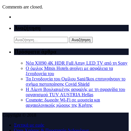
Comments are closed.
Αναζήτηση
Αναζήτηση
για:
Πρόσφατα άρθρα
Νέα XH90 4K HDR Full Array LED TV από τη Sony
Ο όμιλος Mitsis Hotels ανοίγει με ασφάλεια τα
ξενοδοχεία του
Τα ξενοδοχεία του Ομίλου Sani/Ikos επιτυγχάνουν το
σχήμα πιστοποίησης Covid Shield
H Λίμνη Βουλιαγμένης ασφαλής με τη σφραγίδα του
οργανισμού TUV AUSTRIA Hellas
Cosmote: δωρεάν Wi-Fi σε μουσεία και
αρχαιολογικούς χώρους της Κρήτης
Copyright © 2018
Σχετικά με εμάς
Όροι Χρήσης & Προστασία Δεδομένων