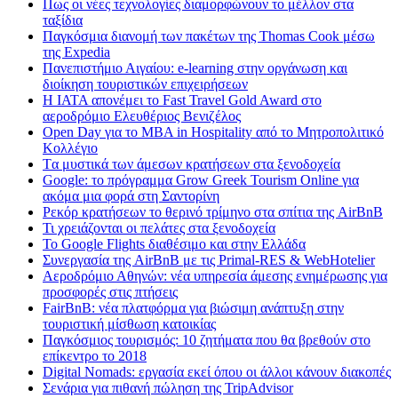
Πως οι νέες τεχνολογίες διαμορφώνουν το μέλλον στα
ταξίδια
Παγκόσμια διανομή των πακέτων της Thomas Cook μέσω
της Expedia
Πανεπιστήμιο Αιγαίου: e-learning στην οργάνωση και
διοίκηση τουριστικών επιχειρήσεων
Η IATA απονέμει το Fast Travel Gold Award στο
αεροδρόμιο Ελευθέριος Βενιζέλος
Open Day για το MBA in Hospitality από το Μητροπολιτικό
Κολλέγιο
Tα μυστικά των άμεσων κρατήσεων στα ξενοδοχεία
Google: το πρόγραμμα Grow Greek Tourism Online για
ακόμα μια φορά στη Σαντορίνη
Ρεκόρ κρατήσεων το θερινό τρίμηνο στα σπίτια της AirBnB
Τι χρειάζονται οι πελάτες στα ξενοδοχεία
Το Google Flights διαθέσιμο και στην Ελλάδα
Συνεργασία​ ​της​ ​AirBnB​ ​με​ ​τις​ ​Primal-RES​ ​&​ ​WebHotelier
Aεροδρόμιο Αθηνών: νέα υπηρεσία άμεσης ενημέρωσης για
προσφορές στις πτήσεις
FairBnB: νέα πλατφόρμα για βιώσιμη ανάπτυξη στην
τουριστική μίσθωση κατοικίας
Παγκόσμιος τουρισμός: 10 ζητήματα που θα βρεθούν στο
επίκεντρο το 2018
Digital Nomads: εργασία εκεί όπου οι άλλοι κάνουν διακοπές
Σενάρια για πιθανή πώληση της TripAdvisor