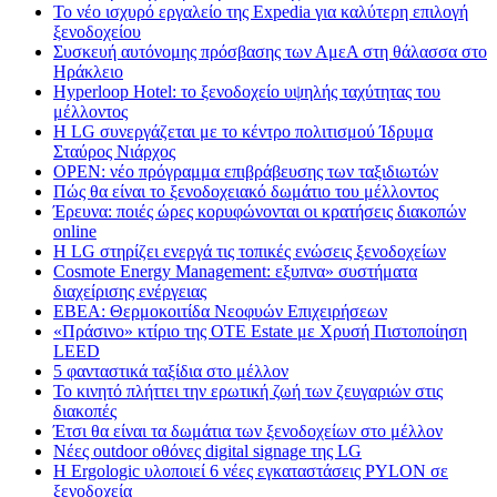
Το νέο ισχυρό εργαλείο της Expedia για καλύτερη επιλογή
ξενοδοχείου
Συσκευή αυτόνομης πρόσβασης των ΑμεΑ στη θάλασσα στο
Ηράκλειο
Hyperloop Hotel: το ξενοδοχείο υψηλής ταχύτητας του
μέλλοντος
Η LG συνεργάζεται με το κέντρο πολιτισμού Ίδρυμα
Σταύρος Νιάρχος
OPEN: νέο πρόγραμμα επιβράβευσης των ταξιδιωτών
Πώς θα είναι το ξενοδοχειακό δωμάτιο του μέλλοντος
Έρευνα: ποιές ώρες κορυφώνονται οι κρατήσεις διακοπών
online
Η LG στηρίζει ενεργά τις τοπικές ενώσεις ξενοδοχείων
Cosmote Energy Management: εξυπνα» συστήματα
διαχείρισης ενέργειας
ΕΒΕΑ: Θερμοκοιτίδα Νεοφυών Επιχειρήσεων
«Πράσινο» κτίριο της OTE Estate με Χρυσή Πιστοποίηση
LEED
5 φανταστικά ταξίδια στο μέλλον
Το κινητό πλήττει την ερωτική ζωή των ζευγαριών στις
διακοπές
Έτσι θα είναι τα δωμάτια των ξενοδοχείων στο μέλλον
Nέες outdoor οθόνες digital signage της LG
Η Ergologic υλοποιεί 6 νέες εγκαταστάσεις PYLON σε
ξενοδοχεία