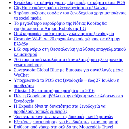
Εγκύκλιος με οδηγίες για τις πληρωμές με κάρτα μέσω POS
CityHub: εικόνες από το ξενοδοχείο του μέλλοντος
5 τρόποι αύξησης εσόδων του ξενοδοχείου χρησιμοποιώντας
τα social media
Το μεγαλύτερο αεροδρόμιο της Νότιας Κορέας θα
χρησιμοποιεί τα Airport Robots της LG
Οι 4 κορυφαίες τάσεις της τεχνολογίας στα ξενοδοχεία
Cosmote: Wi-Fi σε 20 αρχαιολογικούς χώρους σε όλη την
Ελλάδα
LG: σεμινάριο στη Θεσσαλονίκη για λύσεις επαγγελματικού
κλιματισμού
766 τουριστικά καταλύματα στην πλατφόρμα ηλεκτρονικής
γνωστοποίησης
Συνεργασία Global Blue με Europass για συναλλαγές μέσω
WeChat
Υποχρεωτικά τα POS στα ξενοδοχεία – έως 27 Ιουλίου η
προθεσμία
Tripsta: 1,8 εκατομμύρια κρατήσεις το 2016
Πώς η Google συμβάλλει στην αύξηση των πωλήσεων στα
ξενοδοχεία
Η Expedia δίνει τη δυνατότητα στα ξενοδοχεία να
προβάλουν τοπικές εμπειρίες
Έρευνα: το κινητό… κινεί τις διακοπές των Γερμανών
Εξετάσεις πιστοποίησης για 6 ειδικότητες στον τουρισμό
Επίθεση από χάκερ στη σελίδα της Mouzenidis Travel