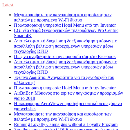
Latest
Μεγιστοποιήστε την ικανοποίηση και αφοσίωση των
πελατών με προηγμένο Wi-Fi δίκτυο
Πρωτοποριακή υπηρεσία Hotel Menu από την Inventor
LG: νέα σειρά ξενοδοχειακών τηλεοράσεων Pro Centric
Smart 4K
Αποτελεσματική διαχείριση & εξοικονόμηση πόρων με
παράλληλη βελτίωση παρεχόμενων υπηρεσιών μέσω
τεχνολογίας RFID
Πως να αναβαθμίσετε την παρουσία σας στο Facebook
Αποτελεσματική διαχείριση & εξοικονόμηση πόρων με
παράλληλη βελτίωση παρεχόμενων υπηρεσιών μέσω
τεχνολογίας RFID
Έξυπνο Δωμάτιο: Αναγκαιότητα για το ξενοδοχείο του
μέλλοντος!
Πρωτοποριακή υπηρεσία Hotel Menu από την Inventor
AirBnB: η Μύκονος στο top των παγκόσμιων προορισμών
για το 2018
Η πλατφόρμα AeroViewer προσφέρει οπτικό περιεχόμενο
για websites
Μεγιστοποιήστε την ικανοποίηση και αφοσίωση των
πελατών με προηγμένο Wi-Fi δίκτυο
Running Loyalty Campaigns without a Loyalty Program
Zoottle: εισαγωγή στο GDPR και την εφαρμογή του στα