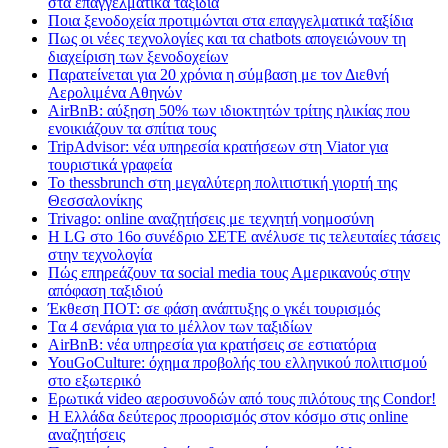
στα επαγγελματικά ταξίδια
Ποια ξενοδοχεία προτιμώνται στα επαγγελματικά ταξίδια
Πως οι νέες τεχνολογίες και τα chatbots απογειώνουν τη
διαχείριση των ξενοδοχείων
Παρατείνεται για 20 χρόνια η σύμβαση με τον Διεθνή
Αερολιμένα Αθηνών
AirBnB: αύξηση 50% των ιδιοκτητών τρίτης ηλικίας που
ενοικιάζουν τα σπίτια τους
TripAdvisor: νέα υπηρεσία κρατήσεων στη Viator για
τουριστικά γραφεία
Το thessbrunch στη μεγαλύτερη πολιτιστική γιορτή της
Θεσσαλονίκης
Trivago: online αναζητήσεις με τεχνητή νοημοσύνη
H LG στο 16ο συνέδριο ΣΕΤΕ ανέλυσε τις τελευταίες τάσεις
στην τεχνολογία
Πώς επηρεάζουν τα social media τους Αμερικανούς στην
απόφαση ταξιδιού
Έκθεση ΠΟΤ: σε φάση ανάπτυξης ο γκέι τουρισμός
Tα 4 σενάρια για το μέλλον των ταξιδίων
AirBnB: νέα υπηρεσία για κρατήσεις σε εστιατόρια
YouGoCulture: όχημα προβολής του ελληνικού πολιτισμού
στο εξωτερικό
Eρωτικά video αεροσυνοδών από τους πιλότους της Condor!
Η Ελλάδα δεύτερος προορισμός στον κόσμο στις online
αναζητήσεις