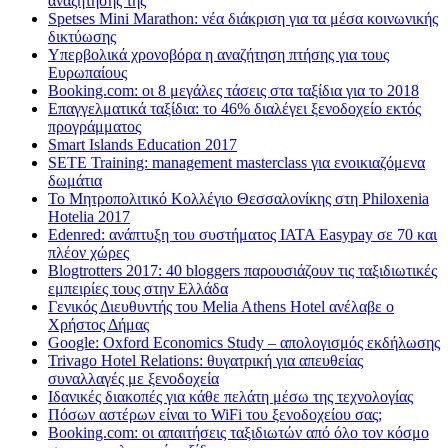
αναζήτησης της
Spetses Mini Marathon: νέα διάκριση για τα μέσα κοινωνικής
δικτύωσης
Υπερβολικά χρονοβόρα η αναζήτηση πτήσης για τους
Ευρωπαίους
Booking.com: οι 8 μεγάλες τάσεις στα ταξίδια για το 2018
Επαγγελματικά ταξίδια: το 46% διαλέγει ξενοδοχείο εκτός
προγράμματος
Smart Islands Education 2017
SETE Training: management masterclass για ενοικιαζόμενα
δωμάτια
Το Μητροπολιτικό Κολλέγιο Θεσσαλονίκης στη Philoxenia
Hotelia 2017
Edenred: ανάπτυξη του συστήματος IATA Easypay σε 70 και
πλέον χώρες
Blogtrotters 2017: 40 bloggers παρουσιάζουν τις ταξιδιωτικές
εμπειρίες τους στην Ελλάδα
Γενικός Διευθυντής του Melia Athens Hotel ανέλαβε ο
Χρήστος Δήμας
Google: Oxford Economics Study – απολογισμός εκδήλωσης
Trivago Hotel Relations: θυγατρική για απευθείας
συναλλαγές με ξενοδοχεία
Iδανικές διακοπές για κάθε πελάτη μέσω της τεχνολογίας
Πόσων αστέρων είναι το WiFi του ξενοδοχείου σας;
Booking.com: οι απαιτήσεις ταξιδιωτών από όλο τον κόσμο