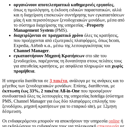
οργανώνουν αποτελεσματικά καθημερινές εργασίες
,
όπως η τιμολόγηση, η έκδοση ειδικών παραστατικών, αλλά
και η διαχείριση επισκευών συντήρησης των εγκαταστάσεων
μίας ή και περισσότερων ξενοδοχειακών μονάδων, μέσα από
το σύστημα διαχείρισης της υπηρεσίας –
Property
Management
System
(PMS).
διαχειρίζονται σε πραγματικό χρόνο
όλες τις κρατήσεις,
που προέρχονται από εξωτερικές πλατφόρμες, όπως bcom,
Expedia, Airbnb κ.α., μέσω της λειτουργικότητας του
Channel Manager
.
εγκαταστήσουν
Μηχανή Κρατήσεων
στο site του
ξενοδοχείου, παρέχοντας τη δυνατότητα στους πελάτες τους
για απευθείας κρατήσεις, με ασφάλεια πληρωμών και
χωρίς
προμήθεια
.
Η υπηρεσία διατίθεται σε
3 πακέτα
, ανάλογα με τις ανάγκες και το
μέγεθος των ξενοδοχειακών μονάδων. Επίσης, διατίθενται, με
έκπτωση έως 33%,
2 πακέτα All-in-One
που προσφέρουν
συνδυαστικά όλες τις λειτουργίες της υπηρεσίας hoteliga (σύστημα
PMS, Channel Manager για έως δύο πλατφόρμες επιλογής του
ξενοδόχου, μηχανή κρατήσεων για το εταιρικό site), με 12μηνη
δέσμευση.
Οι ενδιαφερόμενοι μπορούν να αποκτήσουν την υπηρεσία
online
ή
να εκδηλώσουν το ενδιαφέρον τους για τηλεφωνική
επικοινωνία
με