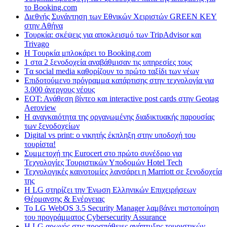
το Booking.com
Διεθνής Συνάντηση των Εθνικών Χειριστών GREEN KEY
στην Αθήνα
Τουρκία: σκέψεις για αποκλεισμό των TripAdvisor και
Trivago
H Tουρκία μπλοκάρει το Booking.com
1 στα 2 ξενοδοχεία αναβάθμισαν τις υπηρεσίες τους
Tα social media καθορίζουν το πρώτο ταξίδι των νέων
Επιδοτούμενο πρόγραμμα κατάρτισης στην τεχνολογία για
3.000 άνεργους νέους
ΕΟΤ: Ανάθεση βίντεο και interactive post cards στην Geotag
Aeroview
Η αναγκαιότητα της οργανωμένης διαδικτυακής παρουσίας
των ξενοδοχείων
Digital vs print: ο νικητής έκπληξη στην υποδοχή του
τουρίστα!
Συμμετοχή της Eurocert στο πρώτο συνέδριο για
Τεχνολογίες Τουριστικών Υποδομών Hotel Tech
Τεχνολογικές καινοτομίες λανσάρει η Marriott σε ξενοδοχεία
της
H LG στηρίζει την Ένωση Ελληνικών Επιχειρήσεων
Θέρμανσης & Ενέργειας
Το LG WebOS 3.5 Security Manager λαμβάνει πιστοποίηση
του προγράμματος Cybersecurity Assurance
Η LG αρωγός στις προσπάθειες ανάπτυξης τουριστικών