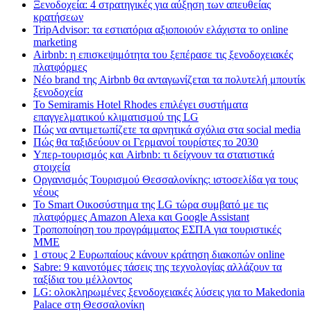
Ξενοδοχεία: 4 στρατηγικές για αύξηση των απευθείας
κρατήσεων
TripAdvisor: τα εστιατόρια αξιοποιούν ελάχιστα το online
marketing
Airbnb: η επισκεψιμότητα του ξεπέρασε τις ξενοδοχειακές
πλατφόρμες
Nέο brand της Airbnb θα ανταγωνίζεται τα πολυτελή μπουτίκ
ξενοδοχεία
Το Semiramis Hotel Rhodes επιλέγει συστήματα
επαγγελματικού κλιματισμού της LG
Πώς να αντιμετωπίζετε τα αρνητικά σχόλια στα social media
Πώς θα ταξιδεύουν οι Γερμανοί τουρίστες το 2030
Υπερ-τουρισμός και Airbnb: τι δείχνουν τα στατιστικά
στοιχεία
Οργανισμός Τουρισμού Θεσσαλονίκης: ιστοσελίδα γα τους
νέους
Το Smart Οικοσύστημα της LG τώρα συμβατό με τις
πλατφόρμες Amazon Alexa και Google Assistant
Τροποποίηση του προγράμματος ΕΣΠΑ για τουριστικές
ΜΜΕ
1 στους 2 Ευρωπαίους κάνουν κράτηση διακοπών online
Sabre: 9 καινοτόμες τάσεις της τεχνολογίας αλλάζουν τα
ταξίδια του μέλλοντος
LG: ολοκληρωμένες ξενοδοχειακές λύσεις για τo Makedonia
Palace στη Θεσσαλονίκη