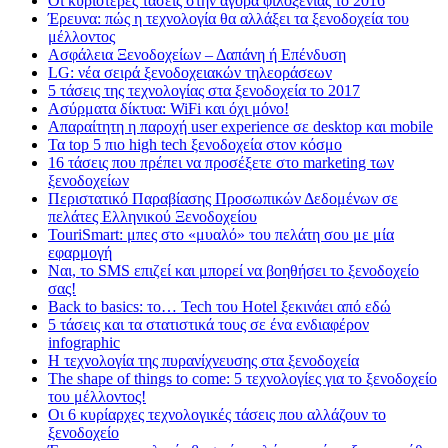
Οι κυριότερες τάσεις στην αγορά φιλοξενίας το 2016
Έρευνα: πώς η τεχνολογία θα αλλάξει τα ξενοδοχεία του
μέλλοντος
Ασφάλεια Ξενοδοχείων – Δαπάνη ή Επένδυση
LG: νέα σειρά ξενοδοχειακών τηλεοράσεων
5 τάσεις της τεχνολογίας στα ξενοδοχεία το 2017
Ασύρματα δίκτυα: WiFi και όχι μόνο!
Απαραίτητη η παροχή user experience σε desktop και mobile
Τα top 5 πιο high tech ξενοδοχεία στον κόσμο
16 τάσεις που πρέπει να προσέξετε στο marketing των
ξενοδοχείων
Περιστατικό Παραβίασης Προσωπικών Δεδομένων σε
πελάτες Ελληνικού Ξενοδοχείου
TouriSmart: μπες στο «μυαλό» του πελάτη σου με μία
εφαρμογή
Ναι, το SMS επιζεί και μπορεί να βοηθήσει το ξενοδοχείο
σας!
Back to basics: το… Tech του Hotel ξεκινάει από εδώ
5 τάσεις και τα στατιστικά τους σε ένα ενδιαφέρον
infographic
Η τεχνολογία της πυρανίχνευσης στα ξενοδοχεία
The shape of things to come: 5 τεχνολογίες για το ξενοδοχείο
του μέλλοντος!
Οι 6 κυρίαρχες τεχνολογικές τάσεις που αλλάζουν το
ξενοδοχείο