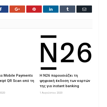
Facebook
Google+
Pinterest
LinkedIn
Tumblr
Email
ss Mobile Payments
Η N26 παρουσιάζει τη
ipt QR Scan από τη
ψηφιακή έκδοση των καρτών
της για instant banking
2020
1 Αυγούστου 2020