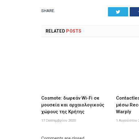
SHARE.
Twitter
RELATED
POSTS
Cosmote: δωρεάν Wi-Fi σε
Contactle
μουσεία και αρχαιολογικούς
μέσω Rece
χώρους της Κρήτης
Warply
17 Σεπτεμβρίου 2020
1 Αυγούστου 
Comments are closed.