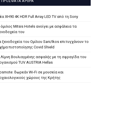
ΠΡΌΣΦΑΤΑ ΆΡΘΡΑ
έα XH90 4K HDR Full Array LED TV από τη Sony
 όμιλος Mitsis Hotels ανοίγει με ασφάλεια τα
ενοδοχεία του
α ξενοδοχεία του Ομίλου Sani/Ikos επιτυγχάνουν το
χήμα πιστοποίησης Covid Shield
 Λίμνη Βουλιαγμένης ασφαλής με τη σφραγίδα του
ργανισμού TUV AUSTRIA Hellas
osmote: δωρεάν Wi-Fi σε μουσεία και
ρχαιολογικούς χώρους της Κρήτης