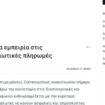
Ν
Ο
ξ
Τ
σ
α εμπειρία στις
H
0
ο
διωτικές πληρωμές
C
α
BUSINESS IT
,
NEWS
πιχειρήσεις, Currencycloud, ανακοίνωσαν σήμερα
έρω την καινοτομία στις διασυνοριακές και
μφωνία ευθυγραμμίζεται με την ευρύτερη
ναλωτές να κάνουν ασφαλείς και απρόσκοπτες