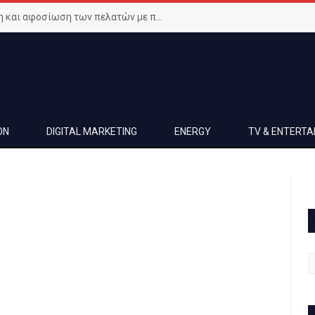
Μεγιστοποιήστε την ικανοποίηση και αφοσίωση των πελατών με προηγμένο Wi-Fi δίκτυο
ON
DIGITAL MARKETING
ENERGY
TV & ENTERT