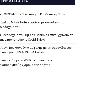
ΠΡΌΣΦΑΤΑ ΆΡΘΡΑ
έα XH90 4K HDR Full Array LED TV από τη Sony
 όμιλος Mitsis Hotels ανοίγει με ασφάλεια τα
ενοδοχεία του
α ξενοδοχεία του Ομίλου Sani/Ikos επιτυγχάνουν το
χήμα πιστοποίησης Covid Shield
 Λίμνη Βουλιαγμένης ασφαλής με τη σφραγίδα του
ργανισμού TUV AUSTRIA Hellas
osmote: δωρεάν Wi-Fi σε μουσεία και
ρχαιολογικούς χώρους της Κρήτης