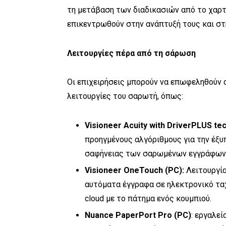
τη μετάβαση των διαδικασιών από το χαρτί
επικεντρωθούν στην ανάπτυξή τους και σ
Λειτουργίες πέρα ​​από τη σάρωση
Οι επιχειρήσεις μπορούν να επωφεληθούν 
λειτουργίες του σαρωτή, όπως:
Visioneer
Acuity
with
DriverPLUS
te
προηγμένους αλγόριθμους για την έξυ
σαφήνειας των σαρωμένων εγγράφων ή
Visioneer
OneTouch
(
PC
):
Λειτουργί
αυτόματα έγγραφα σε ηλεκτρονικό ταχ
cloud με το πάτημα ενός κουμπιού.
Nuance
PaperPort
Pro
(
PC
)
: εργαλε