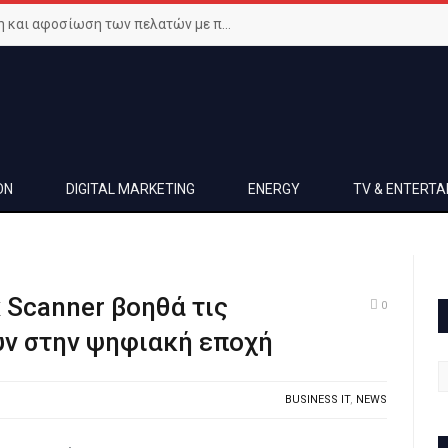
Μεγιστοποιήστε την ικανοποίηση και αφοσίωση των πελατών με προηγμένο Wi-Fi δίκτυο
ON
DIGITAL MARKETING
ENERGY
TV & ENTERT
x Scanner βοηθά τις
0
υν στην ψηφιακή εποχή
BUSINESS IT
,
NEWS