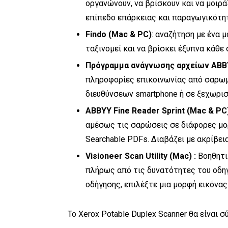
οργανώνουν, να βρίσκουν και να μοιρ
επίπεδο επάρκειας και παραγωγικότητ
Findo
(
Mac
&
PC
)
: αναζήτηση με ένα μ
ταξινομεί και να βρίσκει έξυπνα κάθε
Πρόγραμμα ανάγνωσης αρχείων ABBY
πληροφορίες επικοινωνίας από σαρωμ
διευθύνσεων smartphone ή σε ξεχωρι
ABBYY Fine Reader Sprint (Mac & PC
αμέσως τις σαρώσεις σε διάφορες μ
Searchable PDFs. Διαβάζει με ακρίβει
Visioneer
Scan
Utility
(
Mac
) :
Βοηθητι
πλήρως από τις δυνατότητες του οδηγ
οδήγησης, επιλέξτε μια μορφή εικόνας
Το Xerox Potable Duplex Scanner θα είναι 