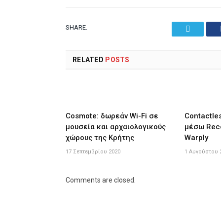
SHARE.
Twitter
RELATED
POSTS
Cosmote: δωρεάν Wi-Fi σε
Contactle
μουσεία και αρχαιολογικούς
μέσω Rece
χώρους της Κρήτης
Warply
17 Σεπτεμβρίου 2020
1 Αυγούστου 
Comments are closed.