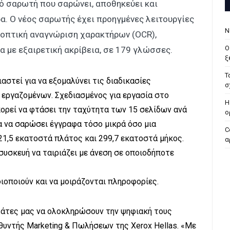
ό σαρωτή που σαρώνει, αποθηκεύει και
ρα. O νέος σαρωτής έχει προηγμένες λειτουργίες
Ν
οπτική αναγνώριση χαρακτήρων (OCR),
Ο
α με εξαιρετική ακρίβεια, σε 179 γλώσσες.
ξ
Τ
ιαστεί για να εξομαλύνει τις διαδικασίες
σ
εργαζομένων. Σχεδιασμένος για εργασία στο
H
πορεί να φτάσει την ταχύτητα των 15 σελίδων ανά
ο
α να σαρώσει έγγραφα τόσο μικρά όσο μια
C
21,5 εκατοστά πλάτος και 299,7 εκατοστά μήκος.
α
 συσκευή να ταιριάζει με άνεση σε οποιοδήποτε
ιοποιούν και να μοιράζονται πληροφορίες.
ελάτες μας να ολοκληρώσουν την ψηφιακή τους
θυντής Marketing & Πωλήσεων της Xerox Hellas. «Με