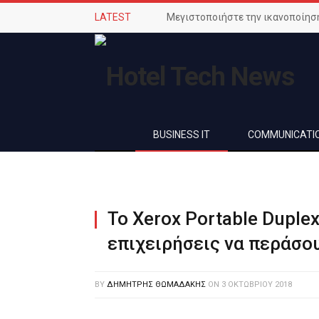
LATEST
BUSINESS IT
COMMUNICATI
Το Xerox Portable Duple
επιχειρήσεις να περάσο
BY
ΔΗΜΉΤΡΗΣ ΘΩΜΑΔΆΚΗΣ
ON
3 ΟΚΤΩΒΡΊΟΥ 2018