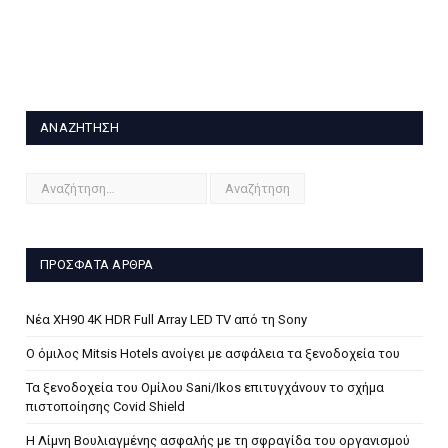
ΑΝΑΖΉΤΗΣΗ
ΠΡΌΣΦΑΤΑ ΆΡΘΡΑ
Νέα XH90 4K HDR Full Array LED TV από τη Sony
Ο όμιλος Mitsis Hotels ανοίγει με ασφάλεια τα ξενοδοχεία του
Τα ξενοδοχεία του Ομίλου Sani/Ikos επιτυγχάνουν το σχήμα
πιστοποίησης Covid Shield
H Λίμνη Βουλιαγμένης ασφαλής με τη σφραγίδα του οργανισμού