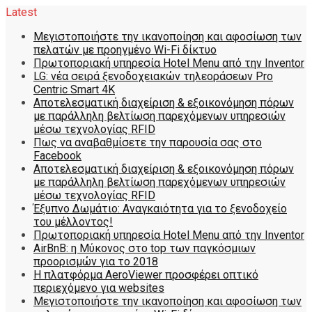
Latest
Μεγιστοποιήστε την ικανοποίηση και αφοσίωση των
πελατών με προηγμένο Wi-Fi δίκτυο
Πρωτοποριακή υπηρεσία Hotel Menu από την Inventor
LG: νέα σειρά ξενοδοχειακών τηλεοράσεων Pro
Centric Smart 4K
Αποτελεσματική διαχείριση & εξοικονόμηση πόρων
με παράλληλη βελτίωση παρεχόμενων υπηρεσιών
μέσω τεχνολογίας RFID
Πως να αναβαθμίσετε την παρουσία σας στο
Facebook
Αποτελεσματική διαχείριση & εξοικονόμηση πόρων
με παράλληλη βελτίωση παρεχόμενων υπηρεσιών
μέσω τεχνολογίας RFID
Έξυπνο Δωμάτιο: Αναγκαιότητα για το ξενοδοχείο
του μέλλοντος!
Πρωτοποριακή υπηρεσία Hotel Menu από την Inventor
AirBnB: η Μύκονος στο top των παγκόσμιων
προορισμών για το 2018
Η πλατφόρμα AeroViewer προσφέρει οπτικό
περιεχόμενο για websites
Μεγιστοποιήστε την ικανοποίηση και αφοσίωση των