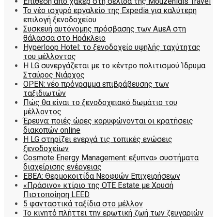
Επίθεση από χάκερ στη σελίδα της Mouzenidis Travel
Το νέο ισχυρό εργαλείο της Expedia για καλύτερη
επιλογή ξενοδοχείου
Συσκευή αυτόνομης πρόσβασης των ΑμεΑ στη
θάλασσα στο Ηράκλειο
Hyperloop Hotel: το ξενοδοχείο υψηλής ταχύτητας
του μέλλοντος
Η LG συνεργάζεται με το κέντρο πολιτισμού Ίδρυμα
Σταύρος Νιάρχος
OPEN: νέο πρόγραμμα επιβράβευσης των
ταξιδιωτών
Πώς θα είναι το ξενοδοχειακό δωμάτιο του
μέλλοντος
Έρευνα: ποιές ώρες κορυφώνονται οι κρατήσεις
διακοπών online
Η LG στηρίζει ενεργά τις τοπικές ενώσεις
ξενοδοχείων
Cosmote Energy Management: εξυπνα» συστήματα
διαχείρισης ενέργειας
ΕΒΕΑ: Θερμοκοιτίδα Νεοφυών Επιχειρήσεων
«Πράσινο» κτίριο της OTE Estate με Χρυσή
Πιστοποίηση LEED
5 φανταστικά ταξίδια στο μέλλον
Το κινητό πλήττει την ερωτική ζωή των ζευγαριών