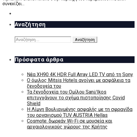
συνεxίζει…
Αναζήτηση
Αναζήτηση
για:
Πρόσφατα άρθρα
Νέα XH90 4K HDR Full Array LED TV από τη Sony
Ο όμιλος Mitsis Hotels ανοίγει με ασφάλεια τα
ξενοδοχεία του
Τα ξενοδοχεία του Ομίλου Sani/Ikos
επιτυγχάνουν το σχήμα πιστοποίησης Covid
Shield
H Λίμνη Βουλιαγμένης ασφαλής με τη σφραγίδα
του οργανισμού TUV AUSTRIA Hellas
Cosmote: δωρεάν Wi-Fi σε μουσεία και
αρχαιολογικούς χώρους της Κρήτης