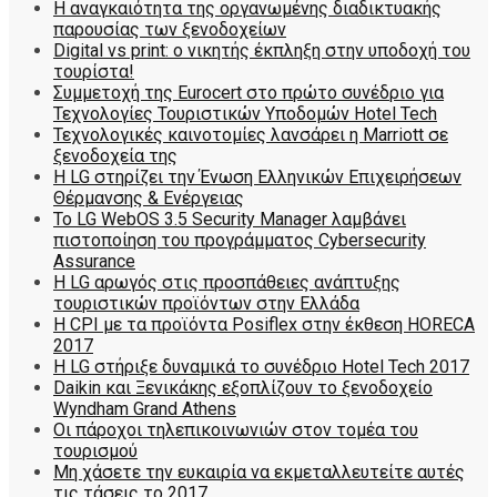
Η αναγκαιότητα της οργανωμένης διαδικτυακής
παρουσίας των ξενοδοχείων
Digital vs print: ο νικητής έκπληξη στην υποδοχή του
τουρίστα!
Συμμετοχή της Eurocert στο πρώτο συνέδριο για
Τεχνολογίες Τουριστικών Υποδομών Hotel Tech
Τεχνολογικές καινοτομίες λανσάρει η Marriott σε
ξενοδοχεία της
H LG στηρίζει την Ένωση Ελληνικών Επιχειρήσεων
Θέρμανσης & Ενέργειας
Το LG WebOS 3.5 Security Manager λαμβάνει
πιστοποίηση του προγράμματος Cybersecurity
Assurance
Η LG αρωγός στις προσπάθειες ανάπτυξης
τουριστικών προϊόντων στην Ελλάδα
Η CPI με τα προϊόντα Posiflex στην έκθεση HORECA
2017
H LG στήριξε δυναμικά το συνέδριο Hotel Tech 2017
Daikin και Ξενικάκης εξοπλίζουν το ξενοδοχείο
Wyndham Grand Athens
Οι πάροχοι τηλεπικοινωνιών στον τομέα του
τουρισμού
Μη χάσετε την ευκαιρία να εκμεταλλευτείτε αυτές
τις τάσεις το 2017