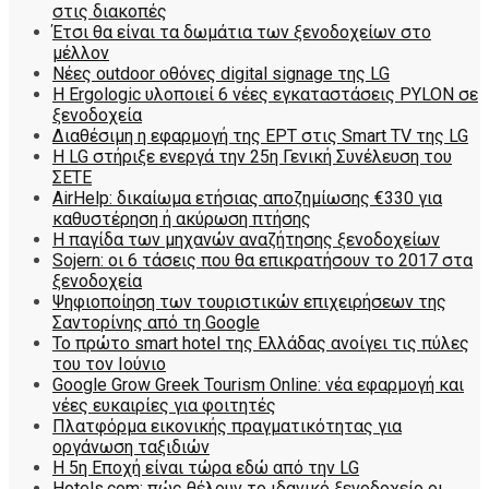
στις διακοπές
Έτσι θα είναι τα δωμάτια των ξενοδοχείων στο
μέλλον
Nέες outdoor οθόνες digital signage της LG
Η Ergologic υλοποιεί 6 νέες εγκαταστάσεις PYLON σε
ξενοδοχεία
Διαθέσιμη η εφαρμογή της ΕΡΤ στις Smart TV της LG
Η LG στήριξε ενεργά την 25η Γενική Συνέλευση του
ΣΕΤΕ
AirHelp: δικαίωμα ετήσιας αποζημίωσης €330 για
καθυστέρηση ή ακύρωση πτήσης
Η παγίδα των μηχανών αναζήτησης ξενοδοχείων
Sojern: οι 6 τάσεις που θα επικρατήσουν το 2017 στα
ξενοδοχεία
Ψηφιοποίηση των τουριστικών επιχειρήσεων της
Σαντορίνης από τη Google
Το πρώτο smart hotel της Ελλάδας ανοίγει τις πύλες
του τον Ιούνιο
Google Grow Greek Tourism Online: νέα εφαρμογή και
νέες ευκαιρίες για φοιτητές
Πλατφόρμα εικονικής πραγματικότητας για
οργάνωση ταξιδιών
Η 5η Εποχή είναι τώρα εδώ από την LG
Hotels.com: πώς θέλουν το ιδανικό ξενοδοχείο οι