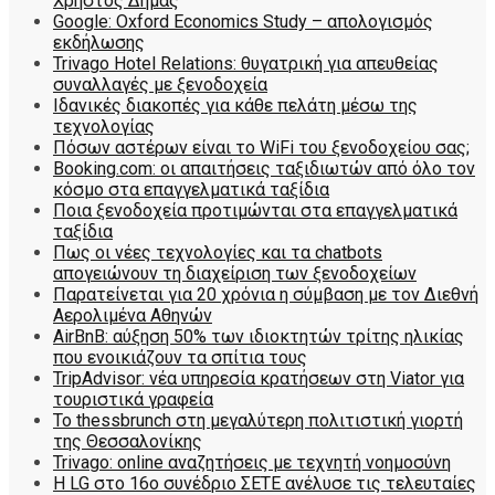
Χρήστος Δήμας
Google: Oxford Economics Study – απολογισμός
εκδήλωσης
Trivago Hotel Relations: θυγατρική για απευθείας
συναλλαγές με ξενοδοχεία
Iδανικές διακοπές για κάθε πελάτη μέσω της
τεχνολογίας
Πόσων αστέρων είναι το WiFi του ξενοδοχείου σας;
Booking.com: οι απαιτήσεις ταξιδιωτών από όλο τον
κόσμο στα επαγγελματικά ταξίδια
Ποια ξενοδοχεία προτιμώνται στα επαγγελματικά
ταξίδια
Πως οι νέες τεχνολογίες και τα chatbots
απογειώνουν τη διαχείριση των ξενοδοχείων
Παρατείνεται για 20 χρόνια η σύμβαση με τον Διεθνή
Αερολιμένα Αθηνών
AirBnB: αύξηση 50% των ιδιοκτητών τρίτης ηλικίας
που ενοικιάζουν τα σπίτια τους
TripAdvisor: νέα υπηρεσία κρατήσεων στη Viator για
τουριστικά γραφεία
Το thessbrunch στη μεγαλύτερη πολιτιστική γιορτή
της Θεσσαλονίκης
Trivago: online αναζητήσεις με τεχνητή νοημοσύνη
H LG στο 16ο συνέδριο ΣΕΤΕ ανέλυσε τις τελευταίες