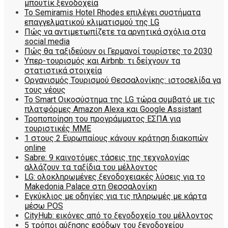
μπουτίκ ξενοδοχεία
Το Semiramis Hotel Rhodes επιλέγει συστήματα
επαγγελματικού κλιματισμού της LG
Πώς να αντιμετωπίζετε τα αρνητικά σχόλια στα
social media
Πώς θα ταξιδεύουν οι Γερμανοί τουρίστες το 2030
Υπερ-τουρισμός και Airbnb: τι δείχνουν τα
στατιστικά στοιχεία
Οργανισμός Τουρισμού Θεσσαλονίκης: ιστοσελίδα γα
τους νέους
Το Smart Οικοσύστημα της LG τώρα συμβατό με τις
πλατφόρμες Amazon Alexa και Google Assistant
Τροποποίηση του προγράμματος ΕΣΠΑ για
τουριστικές ΜΜΕ
1 στους 2 Ευρωπαίους κάνουν κράτηση διακοπών
online
Sabre: 9 καινοτόμες τάσεις της τεχνολογίας
αλλάζουν τα ταξίδια του μέλλοντος
LG: ολοκληρωμένες ξενοδοχειακές λύσεις για τo
Makedonia Palace στη Θεσσαλονίκη
Εγκύκλιος με οδηγίες για τις πληρωμές με κάρτα
μέσω POS
CityHub: εικόνες από το ξενοδοχείο του μέλλοντος
5 τρόποι αύξησης εσόδων του ξενοδοχείου