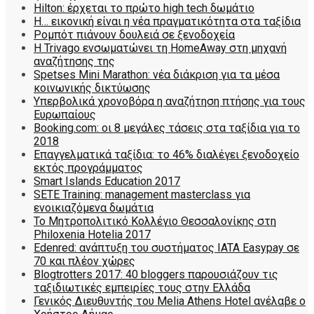
Hilton: έρχεται τo πρώτο high tech δωμάτιο
Η… εικονική είναι η νέα πραγματικότητα στα ταξίδια
Ρομπότ πιάνουν δουλειά σε ξενοδοχεία
Η Trivago ενσωματώνει τη HomeAway στη μηχανή
αναζήτησης της
Spetses Mini Marathon: νέα διάκριση για τα μέσα
κοινωνικής δικτύωσης
Υπερβολικά χρονοβόρα η αναζήτηση πτήσης για τους
Ευρωπαίους
Booking.com: οι 8 μεγάλες τάσεις στα ταξίδια για το
2018
Επαγγελματικά ταξίδια: το 46% διαλέγει ξενοδοχείο
εκτός προγράμματος
Smart Islands Education 2017
SETE Training: management masterclass για
ενοικιαζόμενα δωμάτια
Το Μητροπολιτικό Κολλέγιο Θεσσαλονίκης στη
Philoxenia Hotelia 2017
Edenred: ανάπτυξη του συστήματος IATA Easypay σε
70 και πλέον χώρες
Blogtrotters 2017: 40 bloggers παρουσιάζουν τις
ταξιδιωτικές εμπειρίες τους στην Ελλάδα
Γενικός Διευθυντής του Melia Athens Hotel ανέλαβε ο