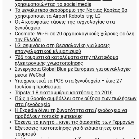
χρησιμοποιώντας τα social media
Το μεγαλύτερο αεροδρόμιο της Νότιας Κορέας θα
χρησιμοποιεί τα Airport Robots της LG
Οι 4 κορυφαίες τάσεις της τεχνολογίας στα
ξενοδοχεία
Cosmote: Wi-Fi σε 20 αρχαιολογικούς χώρους σε όλη
την Ελλάδα
LG: σεμινάριο στη Θεσσαλονίκη για λύσεις
επαγγελματικού κλιματισμού
766 τουριστικά καταλύματα στην πλατφόρμα
ηλεκτρονικής γνωστοποίησης
Συνεργασία Global Blue με Europass για συναλλαγές
μέσω WeChat
Υποχρεωτικά τα POS στα ξενοδοχεία – έως 27
Ιουλίου η προθεσμία
Tripsta: 1,8 εκατομμύρια κρατήσεις το 2016
Πώς η Google συμβάλλει στην αύξηση των πωλήσεων
στα ξενοδοχεία
Η Expedia δίνει τη δυνατότητα στα ξενοδοχεία να
προβάλουν τοπικές εμπειρίες
Έρευνα: το κινητό… κινεί τις διακοπές των Γερμανών
Εξετάσεις πιστοποίησης για 6 ειδικότητες στον
τουρισμό