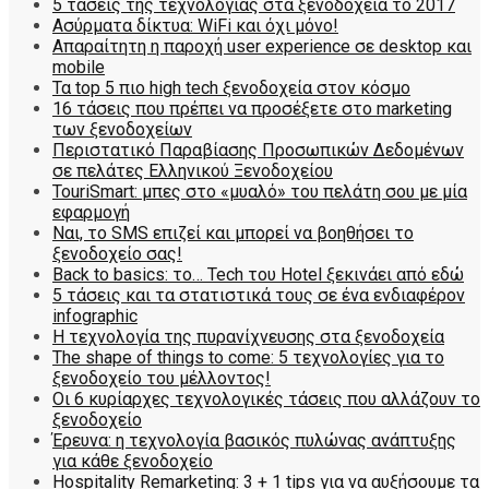
5 τάσεις της τεχνολογίας στα ξενοδοχεία το 2017
Ασύρματα δίκτυα: WiFi και όχι μόνο!
Απαραίτητη η παροχή user experience σε desktop και
mobile
Τα top 5 πιο high tech ξενοδοχεία στον κόσμο
16 τάσεις που πρέπει να προσέξετε στο marketing
των ξενοδοχείων
Περιστατικό Παραβίασης Προσωπικών Δεδομένων
σε πελάτες Ελληνικού Ξενοδοχείου
TouriSmart: μπες στο «μυαλό» του πελάτη σου με μία
εφαρμογή
Ναι, το SMS επιζεί και μπορεί να βοηθήσει το
ξενοδοχείο σας!
Back to basics: το… Tech του Hotel ξεκινάει από εδώ
5 τάσεις και τα στατιστικά τους σε ένα ενδιαφέρον
infographic
Η τεχνολογία της πυρανίχνευσης στα ξενοδοχεία
The shape of things to come: 5 τεχνολογίες για το
ξενοδοχείο του μέλλοντος!
Οι 6 κυρίαρχες τεχνολογικές τάσεις που αλλάζουν το
ξενοδοχείο
Έρευνα: η τεχνολογία βασικός πυλώνας ανάπτυξης
για κάθε ξενοδοχείο
Hospitality Remarketing: 3 + 1 tips για να αυξήσουμε τα