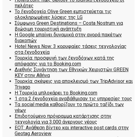
πελάτες
To ξενοδοχείο Olive Green εμπιστεύεται τις
ολοκληρωμένες λύσεις της LG
Σύμφωνο Green Destinations – Costa Nostrum για
βιώσιμη τουριστική ανάπτυξη
H Google μπαίνει δυναμικά στην αγορά πακέτων
διακοπών
Hotel News Now: 3 κορυφαίες τάσεις τεχνολογίας
στα ξενοδοχεία
Τουρκία: προσφυγή των ξενοδόχων κατά της
απόφασης για το Booking.com
Διεθνής Συνάντηση των Εθνικών Χειριστών GREEN
KEY στην Αθήνα
Τουρκία: σκέψεις για αποκλεισμό των TripAdvisor και
Trivago
H Tουρκία μπλοκάρει το Booking.com
1 στα 2 ξενοδοχεία αναβάθμισαν τις υπηρεσίες τους
Tα social media καθορίζουν το πρώτο ταξίδι των
νέων
Επιδοτούμενο πρόγραμμα κατάρτισης στην
τεχνολογία για 3.000 άνεργους νέους
ΕΟΤ: Ανάθεση βίντεο και interactive post cards στην
Geotag Aeroview