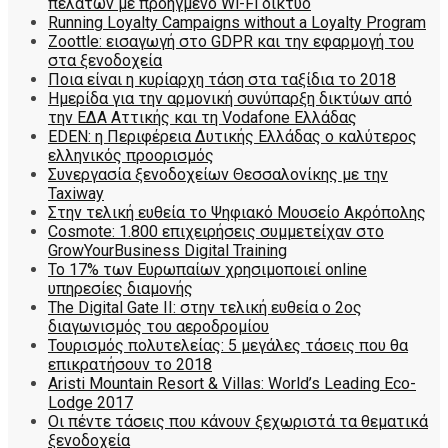
πελατών με προηγμένο Wi-Fi δίκτυο
Running Loyalty Campaigns without a Loyalty Program
Zoottle: εισαγωγή στο GDPR και την εφαρμογή του
στα ξενοδοχεία
Ποια είναι η κυρίαρχη τάση στα ταξίδια το 2018
Ημερίδα για την αρμονική συνύπαρξη δικτύων από
την ΕΔΑ Αττικής και τη Vodafone Ελλάδας
EDEN: η Περιφέρεια Δυτικής Ελλάδας ο καλύτερος
ελληνικός προορισμός
Συνεργασία ξενοδοχείων Θεσσαλονίκης με την
Taxiway
Στην τελική ευθεία το Ψηφιακό Μουσείο Ακρόπολης
Cosmote: 1.800 επιχειρήσεις συμμετείχαν στο
GrowYourBusiness Digital Training
Το 17% των Ευρωπαίων χρησιμοποιεί online
υπηρεσίες διαμονής
The Digital Gate II: στην τελική ευθεία ο 2ος
διαγωνισμός του αεροδρομίου
Τουρισμός πολυτελείας: 5 μεγάλες τάσεις που θα
επικρατήσουν το 2018
Aristi Mountain Resort & Villas: World’s Leading Eco-
Lodge 2017
Οι πέντε τάσεις που κάνουν ξεχωριστά τα θεματικά
ξενοδοχεία