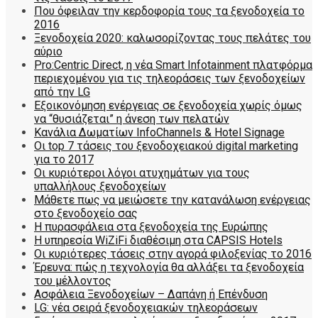
Που όφειλαν την κερδοφορία τους τα ξενοδοχεία το
2016
Ξενοδοχεία 2020: καλωσορίζοντας τους πελάτες του
αύριο
Pro:Centric Direct, η νέα Smart Infotainment πλατφόρμα
περιεχομένου για τις τηλεοράσεις των ξενοδοχείων
από την LG
Εξοικονόμηση ενέργειας σε ξενοδοχεία χωρίς όμως
να “θυσιάζεται” η άνεση των πελατών
Κανάλια Δωματίων InfoChannels & Hotel Signage
Οι top 7 τάσεις του ξενοδοχειακού digital marketing
για το 2017
Οι κυριότεροι λόγοι ατυχημάτων για τους
υπαλλήλους ξενοδοχείων
Μάθετε πως να μειώσετε την κατανάλωση ενέργειας
στο ξενοδοχείο σας
Η πυρασφάλεια στα ξενοδοχεία της Ευρώπης
Η υπηρεσία WiZiFi διαθέσιμη στα CAPSIS Hotels
Οι κυριότερες τάσεις στην αγορά φιλοξενίας το 2016
Έρευνα: πώς η τεχνολογία θα αλλάξει τα ξενοδοχεία
του μέλλοντος
Ασφάλεια Ξενοδοχείων – Δαπάνη ή Επένδυση
LG: νέα σειρά ξενοδοχειακών τηλεοράσεων