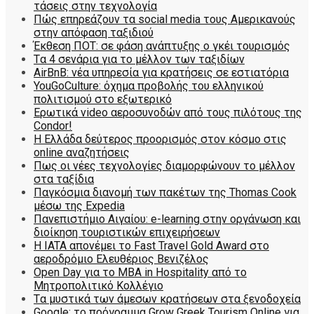
τάσεις στην τεχνολογία
Πώς επηρεάζουν τα social media τους Αμερικανούς
στην απόφαση ταξιδιού
Έκθεση ΠΟΤ: σε φάση ανάπτυξης ο γκέι τουρισμός
Tα 4 σενάρια για το μέλλον των ταξιδίων
AirBnB: νέα υπηρεσία για κρατήσεις σε εστιατόρια
YouGoCulture: όχημα προβολής του ελληνικού
πολιτισμού στο εξωτερικό
Eρωτικά video αεροσυνοδών από τους πιλότους της
Condor!
Η Ελλάδα δεύτερος προορισμός στον κόσμο στις
online αναζητήσεις
Πως οι νέες τεχνολογίες διαμορφώνουν το μέλλον
στα ταξίδια
Παγκόσμια διανομή των πακέτων της Thomas Cook
μέσω της Expedia
Πανεπιστήμιο Αιγαίου: e-learning στην οργάνωση και
διοίκηση τουριστικών επιχειρήσεων
Η IATA απονέμει το Fast Travel Gold Award στο
αεροδρόμιο Ελευθέριος Βενιζέλος
Open Day για το MBA in Hospitality από το
Μητροπολιτικό Κολλέγιο
Tα μυστικά των άμεσων κρατήσεων στα ξενοδοχεία
Google: το πρόγραμμα Grow Greek Tourism Online για