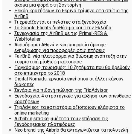
ακόμα μια φορά στη Σαντορίνη
Ρεκόρ κρατήσεων το θερινό τρίμηνο στα σπίτια της
AirBnB
Τι χρειάζονται οι πελάτες στα ξενοδοχεία
Το Google Flights διαθέσιμο και στην Ελλάδα
Συνεργασία​ ​της​ ​AirBnB​ ​με​ ​τις​ ​Primal-RES​ ​&​ ​
WebHotelier
Aεροδρόμιο Αθηνών: νέα υπηρεσία άμεσης
ενημέρωσης για προσφορές στις πτήσεις
FairBnB: νέα πλατφόρμα για βιώσιμη ανάπτυξη στην
τουριστική μίσθωση κατοικίας
Παγκόσμιος τουρισμός: 10 ζητήματα που θα βρεθούν
στο επίκεντρο το 2018
Digital Nomads: εργασία εκεί όπου οι άλλοι κάνουν
διακοπές
Σενάρια για πιθανή πώληση της TripAdvisor
Ξενοδοχεία: 4 στρατηγικές για αύξηση των απευθείας
κρατήσεων
TripAdvisor: τα εστιατόρια αξιοποιούν ελάχιστα το
online marketing
Airbnb: η επισκεψιμότητα του ξεπέρασε τις
ξενοδοχειακές πλατφόρμες
Nέο brand της Airbnb θα ανταγωνίζεται τα πολυτελή