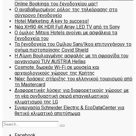
Online Bookings του ξενοδοχείου μας!
Ο αναβαθμισμένος ρόλος της τηλεόρασης στο
σύγχρονο ξενοδοχείο
Hotel Marketing: A key to success!
Νέα XH90 4K HDR Full Array LED TV από τη Sony
Ο όμιλος Mitsis Hotels ανοίγει με ασφάλεια τα
ξενοδοχεία του
Τα ξενοδοχεία του Ομίλου Sani/Ikos επιτυγχάνουν το
σχήμα πιστοποίησης Covid Shield
H Λίμνη Βουλιαγμένης ασφαλής με τη σφραγίδα του
οργανισμού TUV AUSTRIA Hellas
Cosmote: δωρεάν Wi-Fi σε μουσεία και
αρχαιολογικούς χώρους της Κρήτης
Νέες δράσεις στήριξης του ελληνικού τουρισμού από
τη Mastercard
Διαφορετικές λύσεις για διαφορετικούς χώρους με
τη νέα συνδυαστική σειρά επαγγελματικού
κλιματισμού της LG
Συνεργασία Schneider Electric & EcoDataCenter για
θετικό κλιματικό αποτύπωμα
Facebook