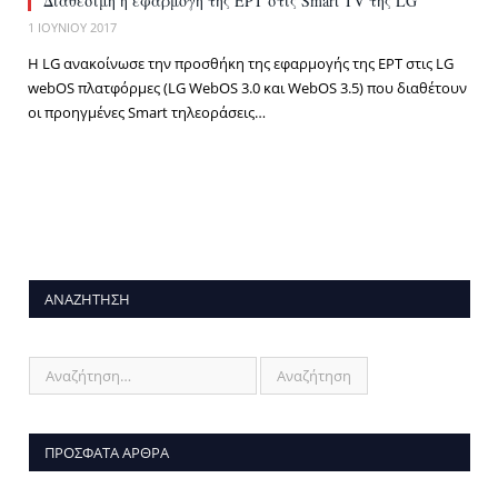
Διαθέσιμη η εφαρμογή της ΕΡΤ στις Smart TV της LG
1 ΙΟΥΝΊΟΥ 2017
Η LG ανακοίνωσε την προσθήκη της εφαρμογής της ΕΡΤ στις LG
webOS πλατφόρμες (LG WebOS 3.0 και WebOS 3.5) που διαθέτουν
οι προηγμένες Smart τηλεοράσεις…
ΑΝΑΖΉΤΗΣΗ
ΠΡΌΣΦΑΤΑ ΆΡΘΡΑ