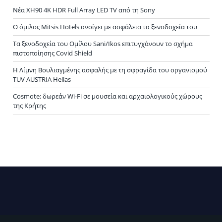
Νέα XH90 4K HDR Full Array LED TV από τη Sony
Ο όμιλος Mitsis Hotels ανοίγει με ασφάλεια τα ξενοδοχεία του
Τα ξενοδοχεία του Ομίλου Sani/Ikos επιτυγχάνουν το σχήμα
πιστοποίησης Covid Shield
H Λίμνη Βουλιαγμένης ασφαλής με τη σφραγίδα του οργανισμού
TUV AUSTRIA Hellas
Cosmote: δωρεάν Wi-Fi σε μουσεία και αρχαιολογικούς χώρους
της Κρήτης