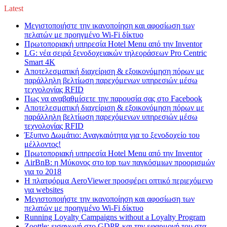
Latest
Μεγιστοποιήστε την ικανοποίηση και αφοσίωση των
πελατών με προηγμένο Wi-Fi δίκτυο
Πρωτοποριακή υπηρεσία Hotel Menu από την Inventor
LG: νέα σειρά ξενοδοχειακών τηλεοράσεων Pro Centric
Smart 4K
Αποτελεσματική διαχείριση & εξοικονόμηση πόρων με
παράλληλη βελτίωση παρεχόμενων υπηρεσιών μέσω
τεχνολογίας RFID
Πως να αναβαθμίσετε την παρουσία σας στο Facebook
Αποτελεσματική διαχείριση & εξοικονόμηση πόρων με
παράλληλη βελτίωση παρεχόμενων υπηρεσιών μέσω
τεχνολογίας RFID
Έξυπνο Δωμάτιο: Αναγκαιότητα για το ξενοδοχείο του
μέλλοντος!
Πρωτοποριακή υπηρεσία Hotel Menu από την Inventor
AirBnB: η Μύκονος στο top των παγκόσμιων προορισμών
για το 2018
Η πλατφόρμα AeroViewer προσφέρει οπτικό περιεχόμενο
για websites
Μεγιστοποιήστε την ικανοποίηση και αφοσίωση των
πελατών με προηγμένο Wi-Fi δίκτυο
Running Loyalty Campaigns without a Loyalty Program
Zoottle: εισαγωγή στο GDPR και την εφαρμογή του στα