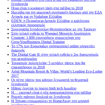
ξενοδοχεία
Ποια είναι η κυρίαρχη τάση στα ταξίδια το 2018
Ημερίδα για την αρμονική συνύπαρξη δικτύων από την ΕΔΑ
Αττικής και τη Vodafone Ελλάδας
EDEN: η Περιφέρεια Δυτικής Ελλάδας ο καλύτερος
ελληνικός προορισμός
Συνεργασία ξενοδοχείων Θεσσαλονίκης με την Taxiway
Στην τελική ευθεία το Ψηφιακό Μουσείο Ακρόπολης
Cosmote: 1.800 επιχειρήσεις συμμετείχαν στο
GrowYourBusiness Digital Training
Το 17% των Ευρωπαίων χρησιμοποιεί online υπηρεσίες
διαμονής
The Digital Gate II: στην τελική ευθεία ο 2ος διαγωνισμός
του αεροδρομίου
Τουρισμός πολυτελείας: 5 μεγάλες τάσεις που θα
επικρατήσουν το 2018
Aristi Mountain Resort & Villas: World’s Leading Eco-Lodge
2017
Οι πέντε τάσεις που κάνουν ξεχωριστά τα θεματικά
ξενοδοχεία
Hilton: έρχεται τo πρώτο high tech δωμάτιο
Η… εικονική είναι η νέα πραγματικότητα στα ταξίδια
Ρομπότ πιάνουν δουλειά σε ξενοδοχεία
Η Trivago ενσωματώνει τη HomeAway στη μηχανή