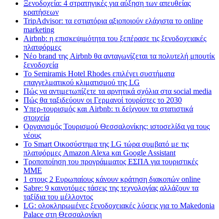
Ξενοδοχεία: 4 στρατηγικές για αύξηση των απευθείας
κρατήσεων
TripAdvisor: τα εστιατόρια αξιοποιούν ελάχιστα το online
marketing
Airbnb: η επισκεψιμότητα του ξεπέρασε τις ξενοδοχειακές
πλατφόρμες
Nέο brand της Airbnb θα ανταγωνίζεται τα πολυτελή μπουτίκ
ξενοδοχεία
Το Semiramis Hotel Rhodes επιλέγει συστήματα
επαγγελματικού κλιματισμού της LG
Πώς να αντιμετωπίζετε τα αρνητικά σχόλια στα social media
Πώς θα ταξιδεύουν οι Γερμανοί τουρίστες το 2030
Υπερ-τουρισμός και Airbnb: τι δείχνουν τα στατιστικά
στοιχεία
Οργανισμός Τουρισμού Θεσσαλονίκης: ιστοσελίδα γα τους
νέους
Το Smart Οικοσύστημα της LG τώρα συμβατό με τις
πλατφόρμες Amazon Alexa και Google Assistant
Τροποποίηση του προγράμματος ΕΣΠΑ για τουριστικές
ΜΜΕ
1 στους 2 Ευρωπαίους κάνουν κράτηση διακοπών online
Sabre: 9 καινοτόμες τάσεις της τεχνολογίας αλλάζουν τα
ταξίδια του μέλλοντος
LG: ολοκληρωμένες ξενοδοχειακές λύσεις για τo Makedonia
Palace στη Θεσσαλονίκη