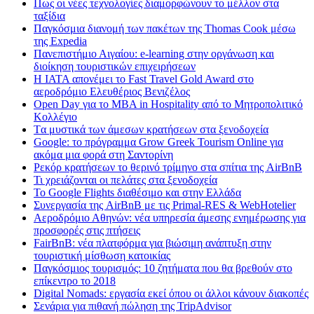
Πως οι νέες τεχνολογίες διαμορφώνουν το μέλλον στα
ταξίδια
Παγκόσμια διανομή των πακέτων της Thomas Cook μέσω
της Expedia
Πανεπιστήμιο Αιγαίου: e-learning στην οργάνωση και
διοίκηση τουριστικών επιχειρήσεων
Η IATA απονέμει το Fast Travel Gold Award στο
αεροδρόμιο Ελευθέριος Βενιζέλος
Open Day για το MBA in Hospitality από το Μητροπολιτικό
Κολλέγιο
Tα μυστικά των άμεσων κρατήσεων στα ξενοδοχεία
Google: το πρόγραμμα Grow Greek Tourism Online για
ακόμα μια φορά στη Σαντορίνη
Ρεκόρ κρατήσεων το θερινό τρίμηνο στα σπίτια της AirBnB
Τι χρειάζονται οι πελάτες στα ξενοδοχεία
Το Google Flights διαθέσιμο και στην Ελλάδα
Συνεργασία​ ​της​ ​AirBnB​ ​με​ ​τις​ ​Primal-RES​ ​&​ ​WebHotelier
Aεροδρόμιο Αθηνών: νέα υπηρεσία άμεσης ενημέρωσης για
προσφορές στις πτήσεις
FairBnB: νέα πλατφόρμα για βιώσιμη ανάπτυξη στην
τουριστική μίσθωση κατοικίας
Παγκόσμιος τουρισμός: 10 ζητήματα που θα βρεθούν στο
επίκεντρο το 2018
Digital Nomads: εργασία εκεί όπου οι άλλοι κάνουν διακοπές
Σενάρια για πιθανή πώληση της TripAdvisor