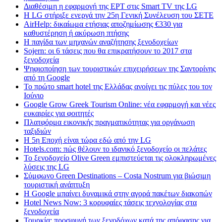
Διαθέσιμη η εφαρμογή της ΕΡΤ στις Smart TV της LG
Η LG στήριξε ενεργά την 25η Γενική Συνέλευση του ΣΕΤΕ
AirHelp: δικαίωμα ετήσιας αποζημίωσης €330 για
καθυστέρηση ή ακύρωση πτήσης
Η παγίδα των μηχανών αναζήτησης ξενοδοχείων
Sojern: οι 6 τάσεις που θα επικρατήσουν το 2017 στα
ξενοδοχεία
Ψηφιοποίηση των τουριστικών επιχειρήσεων της Σαντορίνης
από τη Google
Το πρώτο smart hotel της Ελλάδας ανοίγει τις πύλες του τον
Ιούνιο
Google Grow Greek Tourism Online: νέα εφαρμογή και νέες
ευκαιρίες για φοιτητές
Πλατφόρμα εικονικής πραγματικότητας για οργάνωση
ταξιδιών
Η 5η Εποχή είναι τώρα εδώ από την LG
Hotels.com: πώς θέλουν το ιδανικό ξενοδοχείο οι πελάτες
To ξενοδοχείο Olive Green εμπιστεύεται τις ολοκληρωμένες
λύσεις της LG
Σύμφωνο Green Destinations – Costa Nostrum για βιώσιμη
τουριστική ανάπτυξη
H Google μπαίνει δυναμικά στην αγορά πακέτων διακοπών
Hotel News Now: 3 κορυφαίες τάσεις τεχνολογίας στα
ξενοδοχεία
Τουρκία: προσφυγή των ξενοδόχων κατά της απόφασης για