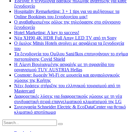
Έρευνα: η τεχνολογία βασικός πυλώνας ανάπτυξης για κάθε
ξενοδοχείο
Hospitality Remarketing: 3 + 1 tips για να αυξήσουμε τα
Online Bookings του ξενοδοχείου μας!
Ο αναβαθμισμένος ρόλος της τηλεόρασης στο σύγχρονο
ξενοδοχείο
Hotel Marketing: A key to success!
Νέα XH90 4K HDR Full Array LED TV από τη Sony
Ο όμιλος Mitsis Hotels ανοίγει με ασφάλεια τα ξενοδοχεία
του
Τα ξενοδοχεία του Ομίλου Sani/Ikos επιτυγχάνουν το σχήμα
πιστοποίησης Covid Shield
H Λίμνη Βουλιαγμένης ασφαλής με τη σφραγίδα του
οργανισμού TUV AUSTRIA Hellas
Cosmote: δωρεάν Wi-Fi σε μουσεία και αρχαιολογικούς
χώρους της Κρήτης
Νέες δράσεις στήριξης του ελληνικού τουρισμού από τη
Mastercard
Διαφορετικές λύσεις για διαφορετικούς χώρους με τη νέα
συνδυαστική σειρά επαγγελματικού κλιματισμού της LG
Συνεργασία Schneider Electric & EcoDataCenter για θετικό
κλιματικό αποτύπωμα