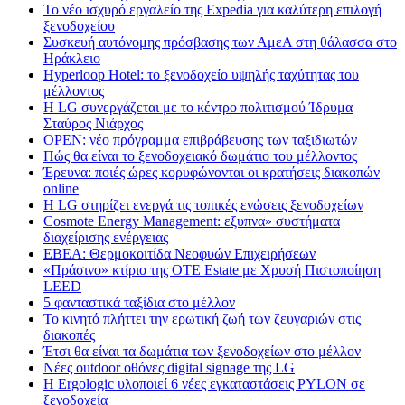
Το νέο ισχυρό εργαλείο της Expedia για καλύτερη επιλογή
ξενοδοχείου
Συσκευή αυτόνομης πρόσβασης των ΑμεΑ στη θάλασσα στο
Ηράκλειο
Hyperloop Hotel: το ξενοδοχείο υψηλής ταχύτητας του
μέλλοντος
Η LG συνεργάζεται με το κέντρο πολιτισμού Ίδρυμα
Σταύρος Νιάρχος
OPEN: νέο πρόγραμμα επιβράβευσης των ταξιδιωτών
Πώς θα είναι το ξενοδοχειακό δωμάτιο του μέλλοντος
Έρευνα: ποιές ώρες κορυφώνονται οι κρατήσεις διακοπών
online
Η LG στηρίζει ενεργά τις τοπικές ενώσεις ξενοδοχείων
Cosmote Energy Management: εξυπνα» συστήματα
διαχείρισης ενέργειας
ΕΒΕΑ: Θερμοκοιτίδα Νεοφυών Επιχειρήσεων
«Πράσινο» κτίριο της OTE Estate με Χρυσή Πιστοποίηση
LEED
5 φανταστικά ταξίδια στο μέλλον
Το κινητό πλήττει την ερωτική ζωή των ζευγαριών στις
διακοπές
Έτσι θα είναι τα δωμάτια των ξενοδοχείων στο μέλλον
Nέες outdoor οθόνες digital signage της LG
Η Ergologic υλοποιεί 6 νέες εγκαταστάσεις PYLON σε
ξενοδοχεία