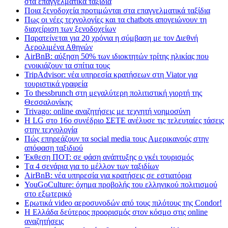
στα επαγγελματικά ταξίδια
Ποια ξενοδοχεία προτιμώνται στα επαγγελματικά ταξίδια
Πως οι νέες τεχνολογίες και τα chatbots απογειώνουν τη
διαχείριση των ξενοδοχείων
Παρατείνεται για 20 χρόνια η σύμβαση με τον Διεθνή
Αερολιμένα Αθηνών
AirBnB: αύξηση 50% των ιδιοκτητών τρίτης ηλικίας που
ενοικιάζουν τα σπίτια τους
TripAdvisor: νέα υπηρεσία κρατήσεων στη Viator για
τουριστικά γραφεία
Το thessbrunch στη μεγαλύτερη πολιτιστική γιορτή της
Θεσσαλονίκης
Trivago: online αναζητήσεις με τεχνητή νοημοσύνη
H LG στο 16ο συνέδριο ΣΕΤΕ ανέλυσε τις τελευταίες τάσεις
στην τεχνολογία
Πώς επηρεάζουν τα social media τους Αμερικανούς στην
απόφαση ταξιδιού
Έκθεση ΠΟΤ: σε φάση ανάπτυξης ο γκέι τουρισμός
Tα 4 σενάρια για το μέλλον των ταξιδίων
AirBnB: νέα υπηρεσία για κρατήσεις σε εστιατόρια
YouGoCulture: όχημα προβολής του ελληνικού πολιτισμού
στο εξωτερικό
Eρωτικά video αεροσυνοδών από τους πιλότους της Condor!
Η Ελλάδα δεύτερος προορισμός στον κόσμο στις online
αναζητήσεις