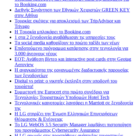
το Booking.com
Διεθνής Συνάντηση των Εθνικών Χειριστών GREEN KEY
στην Αθήνα
Τουρκία: σκέψεις για αποκλεισμό των TripAdvisor και
Trivago
H Tουρκία μπλοκάρει το Booking.com
1 στα 2 ξενοδοχεία αναβάθμισαν τις υπηρεσίες τους
Tα social media καθορίζουν το πρώτο ταξίδι των νέων
Επιδοτούμενο πρόγραμμα κατάρτισης στην τεχνολογία για
3.000 άνεργους νέους
ΕΟΤ: Ανάθεση βίντεο και interactive post cards στην Geotag
Aeroview
Η αναγκαιότητα της οργανωμένης διαδικτυακής παρουσίας
των ξενοδοχείων
Digital vs print: ο νικητής έκπληξη στην υποδοχή του
τουρίστα!
Συμμετοχή της Eurocert στο πρώτο συνέδριο για
Τεχνολογίες Τουριστικών Υποδομών Hotel Tech
Τεχνολογικές καινοτομίες λανσάρει η Marriott σε ξενοδοχεία
της
H LG στηρίζει την Ένωση Ελληνικών Επιχειρήσεων
Θέρμανσης & Ενέργειας
Το LG WebOS 3.5 Security Manager λαμβάνει πιστοποίηση
του προγράμματος Cybersecurity Assurance
Η LG αρωγός στις προσπάθειες ανάπτυξης τουριστικών