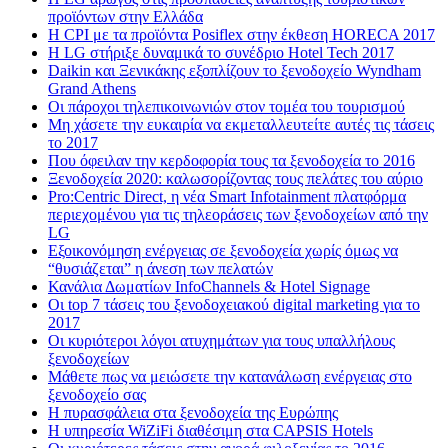
προϊόντων στην Ελλάδα
Η CPI με τα προϊόντα Posiflex στην έκθεση HORECA 2017
H LG στήριξε δυναμικά το συνέδριο Hotel Tech 2017
Daikin και Ξενικάκης εξοπλίζουν το ξενοδοχείο Wyndham
Grand Athens
Οι πάροχοι τηλεπικοινωνιών στον τομέα του τουρισμού
Μη χάσετε την ευκαιρία να εκμεταλλευτείτε αυτές τις τάσεις
το 2017
Που όφειλαν την κερδοφορία τους τα ξενοδοχεία το 2016
Ξενοδοχεία 2020: καλωσορίζοντας τους πελάτες του αύριο
Pro:Centric Direct, η νέα Smart Infotainment πλατφόρμα
περιεχομένου για τις τηλεοράσεις των ξενοδοχείων από την
LG
Εξοικονόμηση ενέργειας σε ξενοδοχεία χωρίς όμως να
“θυσιάζεται” η άνεση των πελατών
Κανάλια Δωματίων InfoChannels & Hotel Signage
Οι top 7 τάσεις του ξενοδοχειακού digital marketing για το
2017
Οι κυριότεροι λόγοι ατυχημάτων για τους υπαλλήλους
ξενοδοχείων
Μάθετε πως να μειώσετε την κατανάλωση ενέργειας στο
ξενοδοχείο σας
Η πυρασφάλεια στα ξενοδοχεία της Ευρώπης
Η υπηρεσία WiZiFi διαθέσιμη στα CAPSIS Hotels