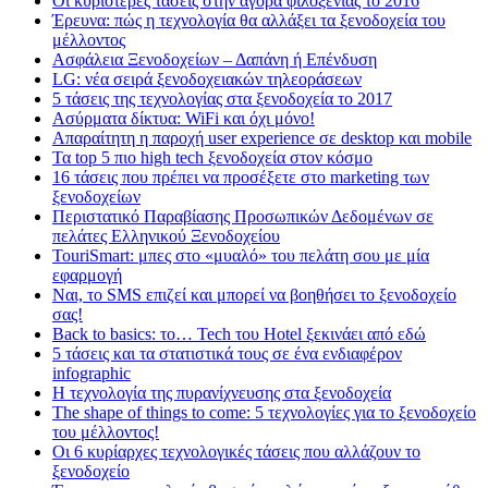
Οι κυριότερες τάσεις στην αγορά φιλοξενίας το 2016
Έρευνα: πώς η τεχνολογία θα αλλάξει τα ξενοδοχεία του
μέλλοντος
Ασφάλεια Ξενοδοχείων – Δαπάνη ή Επένδυση
LG: νέα σειρά ξενοδοχειακών τηλεοράσεων
5 τάσεις της τεχνολογίας στα ξενοδοχεία το 2017
Ασύρματα δίκτυα: WiFi και όχι μόνο!
Απαραίτητη η παροχή user experience σε desktop και mobile
Τα top 5 πιο high tech ξενοδοχεία στον κόσμο
16 τάσεις που πρέπει να προσέξετε στο marketing των
ξενοδοχείων
Περιστατικό Παραβίασης Προσωπικών Δεδομένων σε
πελάτες Ελληνικού Ξενοδοχείου
TouriSmart: μπες στο «μυαλό» του πελάτη σου με μία
εφαρμογή
Ναι, το SMS επιζεί και μπορεί να βοηθήσει το ξενοδοχείο
σας!
Back to basics: το… Tech του Hotel ξεκινάει από εδώ
5 τάσεις και τα στατιστικά τους σε ένα ενδιαφέρον
infographic
Η τεχνολογία της πυρανίχνευσης στα ξενοδοχεία
The shape of things to come: 5 τεχνολογίες για το ξενοδοχείο
του μέλλοντος!
Οι 6 κυρίαρχες τεχνολογικές τάσεις που αλλάζουν το
ξενοδοχείο