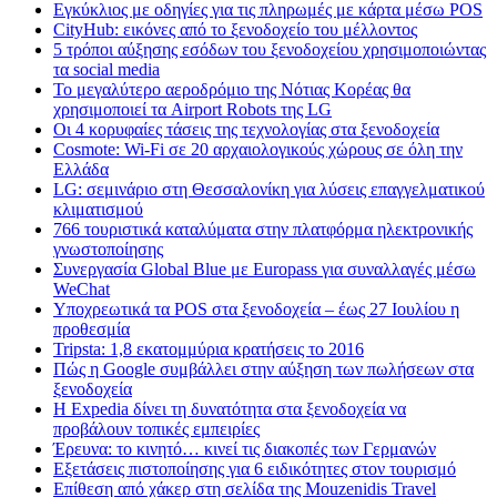
Εγκύκλιος με οδηγίες για τις πληρωμές με κάρτα μέσω POS
CityHub: εικόνες από το ξενοδοχείο του μέλλοντος
5 τρόποι αύξησης εσόδων του ξενοδοχείου χρησιμοποιώντας
τα social media
Το μεγαλύτερο αεροδρόμιο της Νότιας Κορέας θα
χρησιμοποιεί τα Airport Robots της LG
Οι 4 κορυφαίες τάσεις της τεχνολογίας στα ξενοδοχεία
Cosmote: Wi-Fi σε 20 αρχαιολογικούς χώρους σε όλη την
Ελλάδα
LG: σεμινάριο στη Θεσσαλονίκη για λύσεις επαγγελματικού
κλιματισμού
766 τουριστικά καταλύματα στην πλατφόρμα ηλεκτρονικής
γνωστοποίησης
Συνεργασία Global Blue με Europass για συναλλαγές μέσω
WeChat
Υποχρεωτικά τα POS στα ξενοδοχεία – έως 27 Ιουλίου η
προθεσμία
Tripsta: 1,8 εκατομμύρια κρατήσεις το 2016
Πώς η Google συμβάλλει στην αύξηση των πωλήσεων στα
ξενοδοχεία
Η Expedia δίνει τη δυνατότητα στα ξενοδοχεία να
προβάλουν τοπικές εμπειρίες
Έρευνα: το κινητό… κινεί τις διακοπές των Γερμανών
Εξετάσεις πιστοποίησης για 6 ειδικότητες στον τουρισμό
Επίθεση από χάκερ στη σελίδα της Mouzenidis Travel