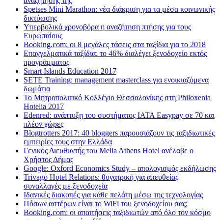
αναζήτησης της
Spetses Mini Marathon: νέα διάκριση για τα μέσα κοινωνικής
δικτύωσης
Υπερβολικά χρονοβόρα η αναζήτηση πτήσης για τους
Ευρωπαίους
Booking.com: οι 8 μεγάλες τάσεις στα ταξίδια για το 2018
Επαγγελματικά ταξίδια: το 46% διαλέγει ξενοδοχείο εκτός
προγράμματος
Smart Islands Education 2017
SETE Training: management masterclass για ενοικιαζόμενα
δωμάτια
Το Μητροπολιτικό Κολλέγιο Θεσσαλονίκης στη Philoxenia
Hotelia 2017
Edenred: ανάπτυξη του συστήματος IATA Easypay σε 70 και
πλέον χώρες
Blogtrotters 2017: 40 bloggers παρουσιάζουν τις ταξιδιωτικές
εμπειρίες τους στην Ελλάδα
Γενικός Διευθυντής του Melia Athens Hotel ανέλαβε ο
Χρήστος Δήμας
Google: Oxford Economics Study – απολογισμός εκδήλωσης
Trivago Hotel Relations: θυγατρική για απευθείας
συναλλαγές με ξενοδοχεία
Iδανικές διακοπές για κάθε πελάτη μέσω της τεχνολογίας
Πόσων αστέρων είναι το WiFi του ξενοδοχείου σας;
Booking.com: οι απαιτήσεις ταξιδιωτών από όλο τον κόσμο