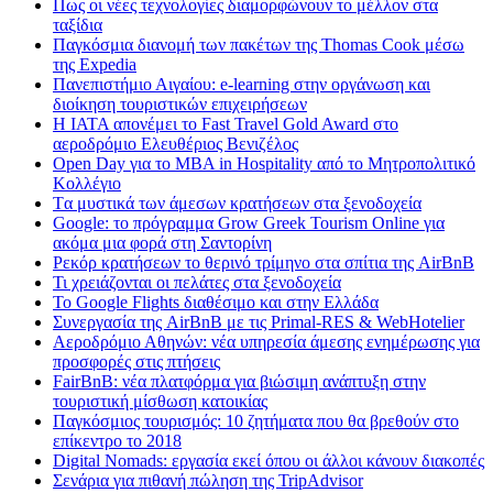
Πως οι νέες τεχνολογίες διαμορφώνουν το μέλλον στα
ταξίδια
Παγκόσμια διανομή των πακέτων της Thomas Cook μέσω
της Expedia
Πανεπιστήμιο Αιγαίου: e-learning στην οργάνωση και
διοίκηση τουριστικών επιχειρήσεων
Η IATA απονέμει το Fast Travel Gold Award στο
αεροδρόμιο Ελευθέριος Βενιζέλος
Open Day για το MBA in Hospitality από το Μητροπολιτικό
Κολλέγιο
Tα μυστικά των άμεσων κρατήσεων στα ξενοδοχεία
Google: το πρόγραμμα Grow Greek Tourism Online για
ακόμα μια φορά στη Σαντορίνη
Ρεκόρ κρατήσεων το θερινό τρίμηνο στα σπίτια της AirBnB
Τι χρειάζονται οι πελάτες στα ξενοδοχεία
Το Google Flights διαθέσιμο και στην Ελλάδα
Συνεργασία​ ​της​ ​AirBnB​ ​με​ ​τις​ ​Primal-RES​ ​&​ ​WebHotelier
Aεροδρόμιο Αθηνών: νέα υπηρεσία άμεσης ενημέρωσης για
προσφορές στις πτήσεις
FairBnB: νέα πλατφόρμα για βιώσιμη ανάπτυξη στην
τουριστική μίσθωση κατοικίας
Παγκόσμιος τουρισμός: 10 ζητήματα που θα βρεθούν στο
επίκεντρο το 2018
Digital Nomads: εργασία εκεί όπου οι άλλοι κάνουν διακοπές
Σενάρια για πιθανή πώληση της TripAdvisor