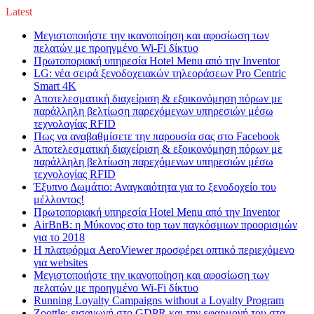
Latest
Μεγιστοποιήστε την ικανοποίηση και αφοσίωση των
πελατών με προηγμένο Wi-Fi δίκτυο
Πρωτοποριακή υπηρεσία Hotel Menu από την Inventor
LG: νέα σειρά ξενοδοχειακών τηλεοράσεων Pro Centric
Smart 4K
Αποτελεσματική διαχείριση & εξοικονόμηση πόρων με
παράλληλη βελτίωση παρεχόμενων υπηρεσιών μέσω
τεχνολογίας RFID
Πως να αναβαθμίσετε την παρουσία σας στο Facebook
Αποτελεσματική διαχείριση & εξοικονόμηση πόρων με
παράλληλη βελτίωση παρεχόμενων υπηρεσιών μέσω
τεχνολογίας RFID
Έξυπνο Δωμάτιο: Αναγκαιότητα για το ξενοδοχείο του
μέλλοντος!
Πρωτοποριακή υπηρεσία Hotel Menu από την Inventor
AirBnB: η Μύκονος στο top των παγκόσμιων προορισμών
για το 2018
Η πλατφόρμα AeroViewer προσφέρει οπτικό περιεχόμενο
για websites
Μεγιστοποιήστε την ικανοποίηση και αφοσίωση των
πελατών με προηγμένο Wi-Fi δίκτυο
Running Loyalty Campaigns without a Loyalty Program
Zoottle: εισαγωγή στο GDPR και την εφαρμογή του στα