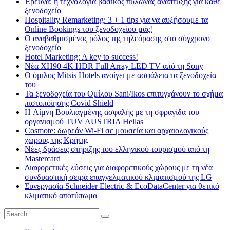
Έρευνα: η τεχνολογία βασικός πυλώνας ανάπτυξης για κάθε
ξενοδοχείο
Hospitality Remarketing: 3 + 1 tips για να αυξήσουμε τα
Online Bookings του ξενοδοχείου μας!
Ο αναβαθμισμένος ρόλος της τηλεόρασης στο σύγχρονο
ξενοδοχείο
Hotel Marketing: A key to success!
Νέα XH90 4K HDR Full Array LED TV από τη Sony
Ο όμιλος Mitsis Hotels ανοίγει με ασφάλεια τα ξενοδοχεία
του
Τα ξενοδοχεία του Ομίλου Sani/Ikos επιτυγχάνουν το σχήμα
πιστοποίησης Covid Shield
H Λίμνη Βουλιαγμένης ασφαλής με τη σφραγίδα του
οργανισμού TUV AUSTRIA Hellas
Cosmote: δωρεάν Wi-Fi σε μουσεία και αρχαιολογικούς
χώρους της Κρήτης
Νέες δράσεις στήριξης του ελληνικού τουρισμού από τη
Mastercard
Διαφορετικές λύσεις για διαφορετικούς χώρους με τη νέα
συνδυαστική σειρά επαγγελματικού κλιματισμού της LG
Συνεργασία Schneider Electric & EcoDataCenter για θετικό
κλιματικό αποτύπωμα