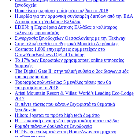
ξενοδοχεία
Ποια είναι η κυρίαρχη τάση στα ταξίδια το 2018
Ημερίδα για την αρμονική συνύπαρξη δικτύων από την ΕΔΑ
Αττικής και τη Vodafone Ελλάδας
EDEN: η Περιφέρεια Δυτικής Ελλάδας ο καλύτερος
ελληνικός προορισμός
Συνεργασία ξενοδοχείων Θεσσαλονίκης με την Taxiway
Στην τελική ευθεία το Ψηφιακό Μουσείο Ακρόπολης
Cosmote: 1.800 επιχειρήσεις συμμετείχαν στο
GrowYourBusiness Digital Training
Το 17% των Ευρωπαίων χρησιμοποιεί online υπηρεσίες
διαμονής
The Digital Gate II: στην τελική ευθεία ο 2ος διαγωνισμός
του αεροδρομίου
Τουρισμός πολυτελείας: 5 μεγάλες τάσεις που θα
επικρατήσουν το 2018
Aristi Mountain Resort & Villas: World’s Leading Eco-Lodge
2017
Οι πέντε τάσεις που κάνουν ξεχωριστά τα θεματικά
ξενοδοχεία
Hilton: έρχεται τo πρώτο high tech δωμάτιο
Η… εικονική είναι η νέα πραγματικότητα στα ταξίδια
Ρομπότ πιάνουν δουλειά σε ξενοδοχεία
Η Trivago ενσωματώνει τη HomeAway στη μηχανή