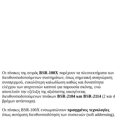
Οι πίνακες της σειράς
BSR
-100
X
παρέχουν τα πλεονεκτήματα των
διευθυνσιοδοτούμενων συστημάτων, όπως σημειακή αναγνώριση
συναγερμού, ευκολότερη καλωδίωση καθώς και δυνατότητα
ελέγχου των ανιχνευτών καπνού για παρουσία σκόνης. ενώ
αποτελούν την εξέλιξη της αξιόπιστης οικογένειας
διευθυνσιοδοτούμενων πινάκων
BSR
-2104 και
BSR
-2114
(2 και 4
βρόχων αντίστοιχα).
Οι πίνακες BSR-100X ενσωματώνουν
προηγμένες τεχνολογίες
όπως αυτόματη διευθυνσιοδότηση των συσκευών (soft addressing),