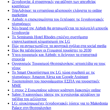
Ξενοδοχεία: 4 στρατηγικές για αύξηση των απευθείας
κρατήσεων
TripAdvisor: τα εστιατόρια αξιοποιούν ελάχιστα το online
marketing
Airbnb: η επισκεψιμότητα του ξεπέρασε τις ξενοδοχειακές
πλατφόρμες
Nέο brand της Airbnb θα ανταγωνίζεται τα πολυτελή μπουτίκ
ξενοδοχεία
Το Semiramis Hotel Rhodes επιλέγει συστήματα
επαγγελματικού κλιματισμού της LG
Πώς να αντιμετωπίζετε τα αρνητικά σχόλια στα social media
Πώς θα ταξιδεύουν οι Γερμανοί τουρίστες το 2030
Υπερ-τουρισμός και Airbnb: τι δείχνουν τα στατιστικά
στοιχεία
Οργανισμός Τουρισμού Θεσσαλονίκης: ιστοσελίδα γα τους
νέους
Το Smart Οικοσύστημα της LG τώρα συμβατό με τις
πλατφόρμες Amazon Alexa και Google Assistant
Τροποποίηση του προγράμματος ΕΣΠΑ για τουριστικές
ΜΜΕ
1 στους 2 Ευρωπαίους κάνουν κράτηση διακοπών online
Sabre: 9 καινοτόμες τάσεις της τεχνολογίας αλλάζουν τα
ταξίδια του μέλλοντος
LG: ολοκληρωμένες ξενοδοχειακές λύσεις για τo Makedonia
Palace στη Θεσσαλονίκη