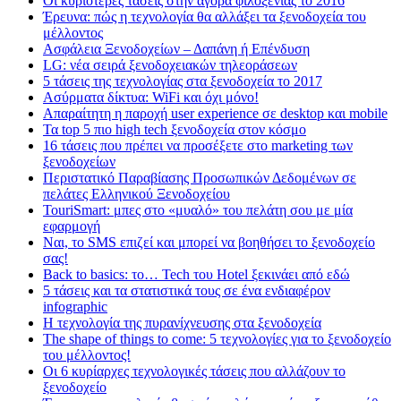
Οι κυριότερες τάσεις στην αγορά φιλοξενίας το 2016
Έρευνα: πώς η τεχνολογία θα αλλάξει τα ξενοδοχεία του
μέλλοντος
Ασφάλεια Ξενοδοχείων – Δαπάνη ή Επένδυση
LG: νέα σειρά ξενοδοχειακών τηλεοράσεων
5 τάσεις της τεχνολογίας στα ξενοδοχεία το 2017
Ασύρματα δίκτυα: WiFi και όχι μόνο!
Απαραίτητη η παροχή user experience σε desktop και mobile
Τα top 5 πιο high tech ξενοδοχεία στον κόσμο
16 τάσεις που πρέπει να προσέξετε στο marketing των
ξενοδοχείων
Περιστατικό Παραβίασης Προσωπικών Δεδομένων σε
πελάτες Ελληνικού Ξενοδοχείου
TouriSmart: μπες στο «μυαλό» του πελάτη σου με μία
εφαρμογή
Ναι, το SMS επιζεί και μπορεί να βοηθήσει το ξενοδοχείο
σας!
Back to basics: το… Tech του Hotel ξεκινάει από εδώ
5 τάσεις και τα στατιστικά τους σε ένα ενδιαφέρον
infographic
Η τεχνολογία της πυρανίχνευσης στα ξενοδοχεία
The shape of things to come: 5 τεχνολογίες για το ξενοδοχείο
του μέλλοντος!
Οι 6 κυρίαρχες τεχνολογικές τάσεις που αλλάζουν το
ξενοδοχείο