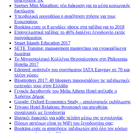
αναζήτησης της
Spetses Mini Marathon: νέα διάκριση για τα μέσα κοινωνικής
δικτύωσης
Υπερβολικά χρονοβόρα η αναζήτηση πτήσης για τους
Ευρωπαίους
Booking.com: οι 8 μεγάλες τάσεις στα ταξίδια για το 2018
Επαγγελματικά ταξίδια: το 46% διαλέγει ξενοδοχείο εκτός
προγράμματος
Smart Islands Education 2017
SETE Training: management masterclass για ενοικιαζόμενα
δωμάτια
Το Μητροπολιτικό Κολλέγιο Θεσσαλονίκης στη Philoxenia
Hotelia 2017
Edenred: ανάπτυξη του συστήματος IATA Easypay σε 70 και
πλέον χώρες
Blogtrotters 2017: 40 bloggers παρουσιάζουν τις ταξιδιωτικές
εμπειρίες τους στην Ελλάδα
Γενικός Διευθυντής του Melia Athens Hotel ανέλαβε ο
Χρήστος Δήμας
Google: Oxford Economics Study – απολογισμός εκδήλωσης
Trivago Hotel Relations: θυγατρική για απευθείας
συναλλαγές με ξενοδοχεία
Iδανικές διακοπές για κάθε πελάτη μέσω της τεχνολογίας
Πόσων αστέρων είναι το WiFi του ξενοδοχείου σας;
Booking.com: οι απαιτήσεις ταξιδιωτών από όλο τον κόσμο