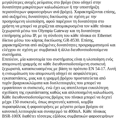
μεγαλύτερες ανοχές ρεύματος στο βρόχο (που οδηγεί στην
δυνατότητα μακρύτερων καλωδιώσεων ή την υποστήριξη
περισσότερων φαροσειρήνων ανά βρόχο). Χαρακτηρίζονται επίσης,
από αυξημένες δυνατότητες δικτύωσης σε σχέση με την
προηγούμενη υλοποίηση, αφού παρέχουν τη δυνατότητα στο
χρήστη να μπορεί να χειρίζεται απομακρυσμένα τον κάθε πίνακα
ξεχωριστά μέσω του Olympia Gateway και τη δυνατότητα
επιτήρησης μέσω IP, με τη σύνδεση του κάθε πίνακα σε Ethernet
δίκτυο μέσω του κάρτας δικτύωσης GR-8530. Επίσης,
χαρακτηρίζονται από αυξημένες δυνατότητες προγραμματισμού και
ελέγχου σε σχέση με συμβατικά ή άλλα διευθυνσιοδοτούμενα
συστήματα.
Επιπλέον, μία καινοτομία του συστήματος είναι η υλοποίηση ενός
απομονωτή γραμμής σε κάθε διευθυνσιοδοτούμενη συσκευή
ξεχωριστά, κατασκευασμένος με βάση το πρότυπο ΕΝ 54-17. Αυτή
η ενσωμάτωση του απομονωτή οδηγεί σε ασφαλέστερες
εγκαταστάσεις, μιας και η γραμμή βρόχου προστατεύεται από
τυχόν βραχυκυκλώματα και δυσλειτουργίες που μπορεί να
εμφανίσουν οι συσκευές, ενώ έχει ως αποτέλεσμα ευκολότερη
σχεδίαση της εγκατάστασης καθώς και απλοποιημένη καλωδίωση.
Κάθε διευθυνσιοδοτούμενος βρόχος του πίνακα μπορεί να δεχτεί
μέχρι 150 συσκευές, όπως ανιχνευτές καπνού, κομβία
πυρασφάλειας ή φαροσειρήνες με μέγιστο ρεύμα βρόχου σε
κανονική λειτουργία και συναγερμό τα 400mA. Κάθε πίνακας
BSR-100X διαθέτει τέσσερις εξόδους συμβατικών φαροσειρήνων