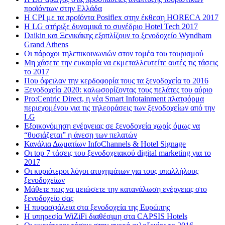
προϊόντων στην Ελλάδα
Η CPI με τα προϊόντα Posiflex στην έκθεση HORECA 2017
H LG στήριξε δυναμικά το συνέδριο Hotel Tech 2017
Daikin και Ξενικάκης εξοπλίζουν το ξενοδοχείο Wyndham
Grand Athens
Οι πάροχοι τηλεπικοινωνιών στον τομέα του τουρισμού
Μη χάσετε την ευκαιρία να εκμεταλλευτείτε αυτές τις τάσεις
το 2017
Που όφειλαν την κερδοφορία τους τα ξενοδοχεία το 2016
Ξενοδοχεία 2020: καλωσορίζοντας τους πελάτες του αύριο
Pro:Centric Direct, η νέα Smart Infotainment πλατφόρμα
περιεχομένου για τις τηλεοράσεις των ξενοδοχείων από την
LG
Εξοικονόμηση ενέργειας σε ξενοδοχεία χωρίς όμως να
“θυσιάζεται” η άνεση των πελατών
Κανάλια Δωματίων InfoChannels & Hotel Signage
Οι top 7 τάσεις του ξενοδοχειακού digital marketing για το
2017
Οι κυριότεροι λόγοι ατυχημάτων για τους υπαλλήλους
ξενοδοχείων
Μάθετε πως να μειώσετε την κατανάλωση ενέργειας στο
ξενοδοχείο σας
Η πυρασφάλεια στα ξενοδοχεία της Ευρώπης
Η υπηρεσία WiZiFi διαθέσιμη στα CAPSIS Hotels