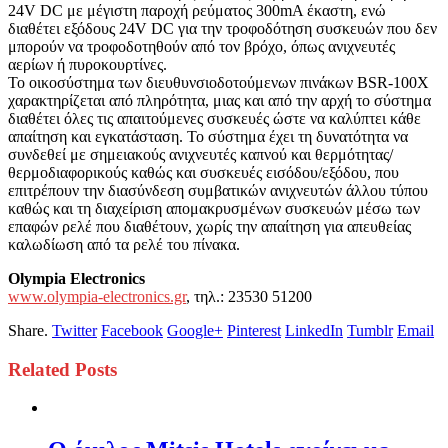
24V DC με μέγιστη παροχή ρεύματος 300mA έκαστη, ενώ
διαθέτει εξόδους 24V DC για την τροφοδότηση συσκευών που δεν
μπορούν να τροφοδοτηθούν από τον βρόχο, όπως ανιχνευτές
αερίων ή πυροκουρτίνες.
Το οικοσύστημα των διευθυνσιοδοτούμενων πινάκων BSR-100X
χαρακτηρίζεται από πληρότητα, μιας και από την αρχή το σύστημα
διαθέτει όλες τις απαιτούμενες συσκευές ώστε να καλύπτει κάθε
απαίτηση και εγκατάσταση. Το σύστημα έχει τη δυνατότητα να
συνδεθεί με σημειακούς ανιχνευτές καπνού και θερμότητας/
θερμοδιαφορικούς καθώς και συσκευές εισόδου/εξόδου, που
επιτρέπουν την διασύνδεση συμβατικών ανιχνευτών άλλου τύπου
καθώς και τη διαχείριση απομακρυσμένων συσκευών μέσω των
επαφών ρελέ που διαθέτουν, χωρίς την απαίτηση για απευθείας
καλωδίωση από τα ρελέ του πίνακα.
Olympia Electronics
www.olympia-electronics.gr
, τηλ.: 23530 51200
Share.
Twitter
Facebook
Google+
Pinterest
LinkedIn
Tumblr
Email
Related
Posts