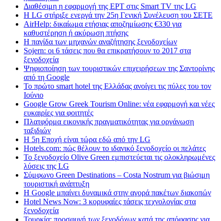
Διαθέσιμη η εφαρμογή της ΕΡΤ στις Smart TV της LG
Η LG στήριξε ενεργά την 25η Γενική Συνέλευση του ΣΕΤΕ
AirHelp: δικαίωμα ετήσιας αποζημίωσης €330 για
καθυστέρηση ή ακύρωση πτήσης
Η παγίδα των μηχανών αναζήτησης ξενοδοχείων
Sojern: οι 6 τάσεις που θα επικρατήσουν το 2017 στα
ξενοδοχεία
Ψηφιοποίηση των τουριστικών επιχειρήσεων της Σαντορίνης
από τη Google
Το πρώτο smart hotel της Ελλάδας ανοίγει τις πύλες του τον
Ιούνιο
Google Grow Greek Tourism Online: νέα εφαρμογή και νέες
ευκαιρίες για φοιτητές
Πλατφόρμα εικονικής πραγματικότητας για οργάνωση
ταξιδιών
Η 5η Εποχή είναι τώρα εδώ από την LG
Hotels.com: πώς θέλουν το ιδανικό ξενοδοχείο οι πελάτες
To ξενοδοχείο Olive Green εμπιστεύεται τις ολοκληρωμένες
λύσεις της LG
Σύμφωνο Green Destinations – Costa Nostrum για βιώσιμη
τουριστική ανάπτυξη
H Google μπαίνει δυναμικά στην αγορά πακέτων διακοπών
Hotel News Now: 3 κορυφαίες τάσεις τεχνολογίας στα
ξενοδοχεία
Τουρκία: προσφυγή των ξενοδόχων κατά της απόφασης για