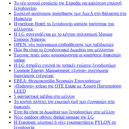
Το νέο ισχυρό εργαλείο της Expedia για καλύτερη επιλογή
ξενοδοχείου
Συσκευή αυτόνομης πρόσβασης των ΑμεΑ στη θάλασσα στο
Ηράκλειο
Hyperloop Hotel: το ξενοδοχείο υψηλής ταχύτητας του
μέλλοντος
Η LG συνεργάζεται με το κέντρο πολιτισμού Ίδρυμα
Σταύρος Νιάρχος
OPEN: νέο πρόγραμμα επιβράβευσης των ταξιδιωτών
Πώς θα είναι το ξενοδοχειακό δωμάτιο του μέλλοντος
Έρευνα: ποιές ώρες κορυφώνονται οι κρατήσεις διακοπών
online
Η LG στηρίζει ενεργά τις τοπικές ενώσεις ξενοδοχείων
Cosmote Energy Management: εξυπνα» συστήματα
διαχείρισης ενέργειας
ΕΒΕΑ: Θερμοκοιτίδα Νεοφυών Επιχειρήσεων
«Πράσινο» κτίριο της OTE Estate με Χρυσή Πιστοποίηση
LEED
5 φανταστικά ταξίδια στο μέλλον
Το κινητό πλήττει την ερωτική ζωή των ζευγαριών στις
διακοπές
Έτσι θα είναι τα δωμάτια των ξενοδοχείων στο μέλλον
Nέες outdoor οθόνες digital signage της LG
Η Ergologic υλοποιεί 6 νέες εγκαταστάσεις PYLON σε
ξενοδοχεία