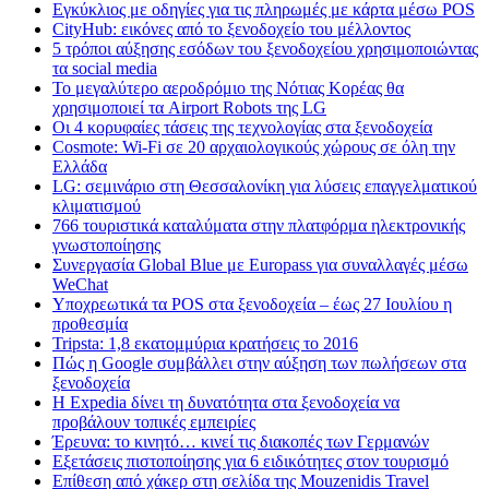
Εγκύκλιος με οδηγίες για τις πληρωμές με κάρτα μέσω POS
CityHub: εικόνες από το ξενοδοχείο του μέλλοντος
5 τρόποι αύξησης εσόδων του ξενοδοχείου χρησιμοποιώντας
τα social media
Το μεγαλύτερο αεροδρόμιο της Νότιας Κορέας θα
χρησιμοποιεί τα Airport Robots της LG
Οι 4 κορυφαίες τάσεις της τεχνολογίας στα ξενοδοχεία
Cosmote: Wi-Fi σε 20 αρχαιολογικούς χώρους σε όλη την
Ελλάδα
LG: σεμινάριο στη Θεσσαλονίκη για λύσεις επαγγελματικού
κλιματισμού
766 τουριστικά καταλύματα στην πλατφόρμα ηλεκτρονικής
γνωστοποίησης
Συνεργασία Global Blue με Europass για συναλλαγές μέσω
WeChat
Υποχρεωτικά τα POS στα ξενοδοχεία – έως 27 Ιουλίου η
προθεσμία
Tripsta: 1,8 εκατομμύρια κρατήσεις το 2016
Πώς η Google συμβάλλει στην αύξηση των πωλήσεων στα
ξενοδοχεία
Η Expedia δίνει τη δυνατότητα στα ξενοδοχεία να
προβάλουν τοπικές εμπειρίες
Έρευνα: το κινητό… κινεί τις διακοπές των Γερμανών
Εξετάσεις πιστοποίησης για 6 ειδικότητες στον τουρισμό
Επίθεση από χάκερ στη σελίδα της Mouzenidis Travel