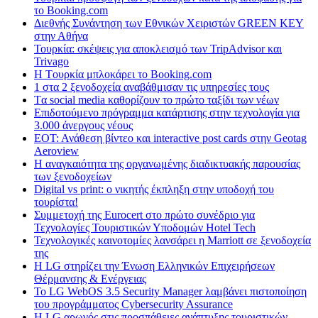
το Booking.com
Διεθνής Συνάντηση των Εθνικών Χειριστών GREEN KEY
στην Αθήνα
Τουρκία: σκέψεις για αποκλεισμό των TripAdvisor και
Trivago
H Tουρκία μπλοκάρει το Booking.com
1 στα 2 ξενοδοχεία αναβάθμισαν τις υπηρεσίες τους
Tα social media καθορίζουν το πρώτο ταξίδι των νέων
Επιδοτούμενο πρόγραμμα κατάρτισης στην τεχνολογία για
3.000 άνεργους νέους
ΕΟΤ: Ανάθεση βίντεο και interactive post cards στην Geotag
Aeroview
Η αναγκαιότητα της οργανωμένης διαδικτυακής παρουσίας
των ξενοδοχείων
Digital vs print: ο νικητής έκπληξη στην υποδοχή του
τουρίστα!
Συμμετοχή της Eurocert στο πρώτο συνέδριο για
Τεχνολογίες Τουριστικών Υποδομών Hotel Tech
Τεχνολογικές καινοτομίες λανσάρει η Marriott σε ξενοδοχεία
της
H LG στηρίζει την Ένωση Ελληνικών Επιχειρήσεων
Θέρμανσης & Ενέργειας
Το LG WebOS 3.5 Security Manager λαμβάνει πιστοποίηση
του προγράμματος Cybersecurity Assurance
Η LG αρωγός στις προσπάθειες ανάπτυξης τουριστικών