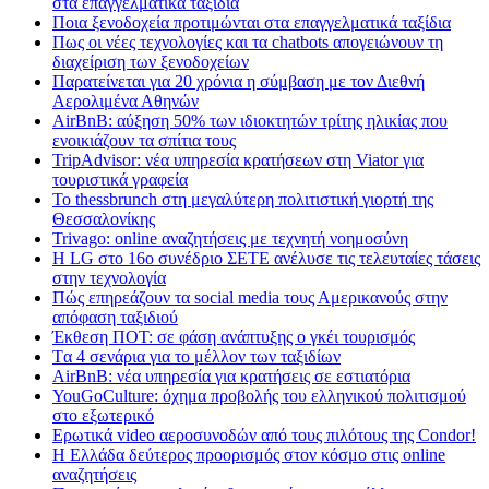
στα επαγγελματικά ταξίδια
Ποια ξενοδοχεία προτιμώνται στα επαγγελματικά ταξίδια
Πως οι νέες τεχνολογίες και τα chatbots απογειώνουν τη
διαχείριση των ξενοδοχείων
Παρατείνεται για 20 χρόνια η σύμβαση με τον Διεθνή
Αερολιμένα Αθηνών
AirBnB: αύξηση 50% των ιδιοκτητών τρίτης ηλικίας που
ενοικιάζουν τα σπίτια τους
TripAdvisor: νέα υπηρεσία κρατήσεων στη Viator για
τουριστικά γραφεία
Το thessbrunch στη μεγαλύτερη πολιτιστική γιορτή της
Θεσσαλονίκης
Trivago: online αναζητήσεις με τεχνητή νοημοσύνη
H LG στο 16ο συνέδριο ΣΕΤΕ ανέλυσε τις τελευταίες τάσεις
στην τεχνολογία
Πώς επηρεάζουν τα social media τους Αμερικανούς στην
απόφαση ταξιδιού
Έκθεση ΠΟΤ: σε φάση ανάπτυξης ο γκέι τουρισμός
Tα 4 σενάρια για το μέλλον των ταξιδίων
AirBnB: νέα υπηρεσία για κρατήσεις σε εστιατόρια
YouGoCulture: όχημα προβολής του ελληνικού πολιτισμού
στο εξωτερικό
Eρωτικά video αεροσυνοδών από τους πιλότους της Condor!
Η Ελλάδα δεύτερος προορισμός στον κόσμο στις online
αναζητήσεις