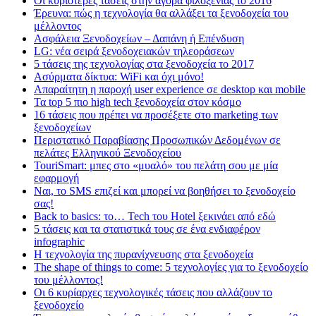
Οι κυριότερες τάσεις στην αγορά φιλοξενίας το 2016
Έρευνα: πώς η τεχνολογία θα αλλάξει τα ξενοδοχεία του
μέλλοντος
Ασφάλεια Ξενοδοχείων – Δαπάνη ή Επένδυση
LG: νέα σειρά ξενοδοχειακών τηλεοράσεων
5 τάσεις της τεχνολογίας στα ξενοδοχεία το 2017
Ασύρματα δίκτυα: WiFi και όχι μόνο!
Απαραίτητη η παροχή user experience σε desktop και mobile
Τα top 5 πιο high tech ξενοδοχεία στον κόσμο
16 τάσεις που πρέπει να προσέξετε στο marketing των
ξενοδοχείων
Περιστατικό Παραβίασης Προσωπικών Δεδομένων σε
πελάτες Ελληνικού Ξενοδοχείου
TouriSmart: μπες στο «μυαλό» του πελάτη σου με μία
εφαρμογή
Ναι, το SMS επιζεί και μπορεί να βοηθήσει το ξενοδοχείο
σας!
Back to basics: το… Tech του Hotel ξεκινάει από εδώ
5 τάσεις και τα στατιστικά τους σε ένα ενδιαφέρον
infographic
Η τεχνολογία της πυρανίχνευσης στα ξενοδοχεία
The shape of things to come: 5 τεχνολογίες για το ξενοδοχείο
του μέλλοντος!
Οι 6 κυρίαρχες τεχνολογικές τάσεις που αλλάζουν το
ξενοδοχείο