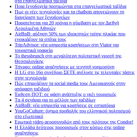
στα επαγγελματικά ταξίδια
Ποια ξενοδοχεία προτιμώνται στα επαγγελματικά ταξίδια
Πως οι νέες τεχνολογίες και τα chatbots απογειώνουν τη
διαχείριση των ξενοδοχείων
Παρατείνεται για 20 χρόνια η σύμβαση με τον Διεθνή
Αερολιμένα Αθηνών
AirBnB: αύξηση 50% των ιδιοκτητών τρίτης ηλικίας που
ενοικιάζουν τα σπίτια τους
TripAdvisor: νέα υπηρεσία κρατήσεων στη Viator για
τουριστικά γραφεία
Το thessbrunch στη μεγαλύτερη πολιτιστική γιορτή της
Θεσσαλονίκης
Trivago: online αναζητήσεις με τεχνητή νοημοσύνη
H LG στο 16ο συνέδριο ΣΕΤΕ ανέλυσε τις τελευταίες τάσεις
στην τεχνολογία
Πώς επηρεάζουν τα social media τους Αμερικανούς στην
απόφαση ταξιδιού
Έκθεση ΠΟΤ: σε φάση ανάπτυξης ο γκέι τουρισμός
Tα 4 σενάρια για το μέλλον των ταξιδίων
AirBnB: νέα υπηρεσία για κρατήσεις σε εστιατόρια
YouGoCulture: όχημα προβολής του ελληνικού πολιτισμού
στο εξωτερικό
Eρωτικά video αεροσυνοδών από τους πιλότους της Condor!
Η Ελλάδα δεύτερος προορισμός στον κόσμο στις online
αναζητήσεις