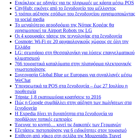
Εγκύκλιος με οδηγίες για τις πληρωμές με κάρτα μέσω POS
CityHub: εικόνες από το ξενοδοχείο του μέλλοντος
5 τρόποι αύξησης εσόδων του ξενοδοχείου χρησιμοποιώντας
τα social media
Το μεγαλύτερο αεροδρόμιο της Νότιας Κορέας θα
χρησιμοποιεί τα Airport Robots της LG
Οι 4 κορυφαίες τάσεις της τεχνολογίας στα ξενοδοχεία
Cosmote: Wi-Fi σε 20 αρχαιολογικούς χώρους σε όλη την
Ελλάδα
LG: σεμινάριο στη Θεσσαλονίκη για λύσεις επαγγελματικού
κλιματισμού
766 τουριστικά καταλύματα στην πλατφόρμα ηλεκτρονικής
γνωστοποίησης
Συνεργασία Global Blue με Europass για συναλλαγές μέσω
WeChat
Υποχρεωτικά τα POS στα ξενοδοχεία – έως 27 Ιουλίου η
προθεσμία
Tripsta: 1,8 εκατομμύρια κρατήσεις το 2016
Πώς η Google συμβάλλει στην αύξηση των πωλήσεων στα
ξενοδοχεία
Η Expedia δίνει τη δυνατότητα στα ξενοδοχεία να
προβάλουν τοπικές εμπειρίες
Έρευνα: το κινητό… κινεί τις διακοπές των Γερμανών
Εξετάσεις πιστοποίησης για 6 ειδικότητες στον τουρισμό
Επίθεση από χάκερ στη σελίδα της Mouzenidis Travel