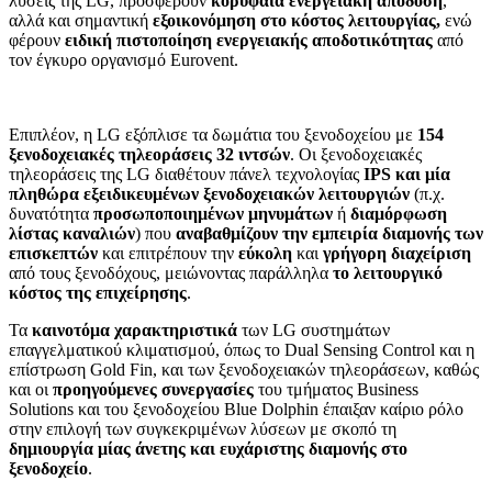
λύσεις της LG, προσφέρουν
κορυφαία ενεργειακή απόδοση
,
αλλά και σημαντική
εξοικονόμηση στο κόστος λειτουργίας,
ενώ
φέρουν
ειδική πιστοποίηση ενεργειακής αποδοτικότητας
από
τον έγκυρο οργανισμό Eurovent.
Επιπλέον, η LG εξόπλισε τα δωμάτια του ξενοδοχείου με
154
ξενοδοχειακές τηλεοράσεις 32 ιντσών
. Οι ξενοδοχειακές
τηλεοράσεις της LG διαθέτουν πάνελ τεχνολογίας
IPS
και μία
πληθώρα εξειδικευμένων ξενοδοχειακών λειτουργιών
(π.χ.
δυνατότητα
προσωποποιημένων μηνυμάτων
ή
διαμόρφωση
λίστας καναλιών
) που
αναβαθμίζουν την εμπειρία διαμονής των
επισκεπτών
και επιτρέπουν την
εύκολη
και
γρήγορη διαχείριση
από τους ξενοδόχους, μειώνοντας παράλληλα
το λειτουργικό
κόστος της επιχείρησης
.
Τα
καινοτόμα χαρακτηριστικά
των LG συστημάτων
επαγγελματικού κλιματισμού, όπως το Dual Sensing Control και η
επίστρωση Gold Fin, και των ξενοδοχειακών τηλεοράσεων, καθώς
και οι
προηγούμενες συνεργασίες
του τμήματος Business
Solutions και του ξενοδοχείου Blue Dolphin έπαιξαν καίριο ρόλο
στην επιλογή των συγκεκριμένων λύσεων με σκοπό τη
δημιουργία μίας άνετης και ευχάριστης διαμονής στο
ξενοδοχείο
.