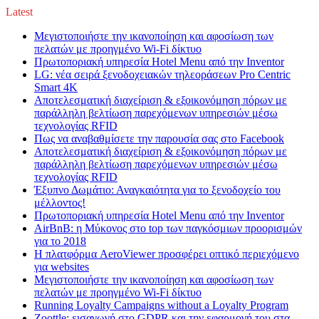
Latest
Μεγιστοποιήστε την ικανοποίηση και αφοσίωση των
πελατών με προηγμένο Wi-Fi δίκτυο
Πρωτοποριακή υπηρεσία Hotel Menu από την Inventor
LG: νέα σειρά ξενοδοχειακών τηλεοράσεων Pro Centric
Smart 4K
Αποτελεσματική διαχείριση & εξοικονόμηση πόρων με
παράλληλη βελτίωση παρεχόμενων υπηρεσιών μέσω
τεχνολογίας RFID
Πως να αναβαθμίσετε την παρουσία σας στο Facebook
Αποτελεσματική διαχείριση & εξοικονόμηση πόρων με
παράλληλη βελτίωση παρεχόμενων υπηρεσιών μέσω
τεχνολογίας RFID
Έξυπνο Δωμάτιο: Αναγκαιότητα για το ξενοδοχείο του
μέλλοντος!
Πρωτοποριακή υπηρεσία Hotel Menu από την Inventor
AirBnB: η Μύκονος στο top των παγκόσμιων προορισμών
για το 2018
Η πλατφόρμα AeroViewer προσφέρει οπτικό περιεχόμενο
για websites
Μεγιστοποιήστε την ικανοποίηση και αφοσίωση των
πελατών με προηγμένο Wi-Fi δίκτυο
Running Loyalty Campaigns without a Loyalty Program
Zoottle: εισαγωγή στο GDPR και την εφαρμογή του στα