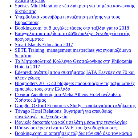
αναζήτησης της
Spetses Mini Marathon: νέα διάκριση για τα μέσα κοινωνικής
δικτύωσης
Υπερβολικά χρονοβόρα η αναζήτηση πτήσης για τους
Ευρωπαίους
Booking.com: οι 8 μεγάλες τάσεις στα ταξίδια για το 2018
Επαγγελματικά ταξίδια: το 46% διαλέγει ξενοδοχείο εκτός
προγράμματος
Smart Islands Education 2017
SETE Training: management masterclass για ενοικιαζόμενα
δωμάτια
Το Μητροπολιτικό Κολλέγιο Θεσσαλονίκης στη Philoxenia
Hotelia 2017
Edenred: ανάπτυξη του συστήματος IATA Easypay σε 70 και
πλέον χώρες
Blogtrotters 2017: 40 bloggers παρουσιάζουν τις ταξιδιωτικές
εμπειρίες τους στην Ελλάδα
Γενικός Διευθυντής του Melia Athens Hotel ανέλαβε ο
Χρήστος Δήμας
Google: Oxford Economics Study – απολογισμός εκδήλωσης
Trivago Hotel Relations: θυγατρική για απευθείας
συναλλαγές με ξενοδοχεία
Iδανικές διακοπές για κάθε πελάτη μέσω της τεχνολογίας
Πόσων αστέρων είναι το WiFi του ξενοδοχείου σας;
Booking.com: οι απαιτήσεις ταξιδιωτών από όλο τον κόσμο