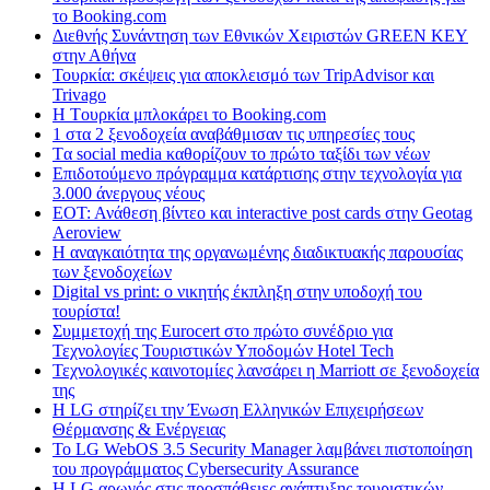
το Booking.com
Διεθνής Συνάντηση των Εθνικών Χειριστών GREEN KEY
στην Αθήνα
Τουρκία: σκέψεις για αποκλεισμό των TripAdvisor και
Trivago
H Tουρκία μπλοκάρει το Booking.com
1 στα 2 ξενοδοχεία αναβάθμισαν τις υπηρεσίες τους
Tα social media καθορίζουν το πρώτο ταξίδι των νέων
Επιδοτούμενο πρόγραμμα κατάρτισης στην τεχνολογία για
3.000 άνεργους νέους
ΕΟΤ: Ανάθεση βίντεο και interactive post cards στην Geotag
Aeroview
Η αναγκαιότητα της οργανωμένης διαδικτυακής παρουσίας
των ξενοδοχείων
Digital vs print: ο νικητής έκπληξη στην υποδοχή του
τουρίστα!
Συμμετοχή της Eurocert στο πρώτο συνέδριο για
Τεχνολογίες Τουριστικών Υποδομών Hotel Tech
Τεχνολογικές καινοτομίες λανσάρει η Marriott σε ξενοδοχεία
της
H LG στηρίζει την Ένωση Ελληνικών Επιχειρήσεων
Θέρμανσης & Ενέργειας
Το LG WebOS 3.5 Security Manager λαμβάνει πιστοποίηση
του προγράμματος Cybersecurity Assurance
Η LG αρωγός στις προσπάθειες ανάπτυξης τουριστικών