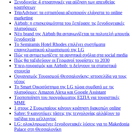
Ξενοδοχεία: 4 στρατηγικές για αύξηση των απευθείας
κρατήσεων
TripAdvisor: τα εστιατόρια αξιοποιούν ελάχιστα το online
marketing
Airbnb: η επισκεψιμότητα του ξεπέρασε τις ξενοδοχειακές
πλατφόρμες
Nέο brand της Airbnb θα ανταγωνίζεται τα πολυτελή μπουτίκ
ξενοδοχεία
Το Semiramis Hotel Rhodes επιλέγει συστήματα
επαγγελματικού κλιματισμού της LG
Πώς να αντιμετωπίζετε τα αρνητικά σχόλια στα social media
Πώς θα ταξιδεύουν οι Γερμανοί τουρίστες το 2030
Υπερ-τουρισμός και Airbnb: τι δείχνουν τα στατιστικά
στοιχεία
Οργανισμός Τουρισμού Θεσσαλονίκης: ιστοσελίδα γα τους
νέους
Το Smart Οικοσύστημα της LG τώρα συμβατό με τις
πλατφόρμες Amazon Alexa και Google Assistant
Τροποποίηση του προγράμματος ΕΣΠΑ για τουριστικές
ΜΜΕ
1 στους 2 Ευρωπαίους κάνουν κράτηση διακοπών online
Sabre: 9 καινοτόμες τάσεις της τεχνολογίας αλλάζουν τα
ταξίδια του μέλλοντος
LG: ολοκληρωμένες ξενοδοχειακές λύσεις για τo Makedonia
Palace στη Θεσσαλονίκη