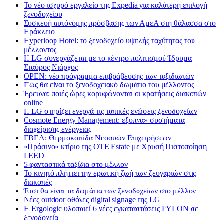
Το νέο ισχυρό εργαλείο της Expedia για καλύτερη επιλογή
ξενοδοχείου
Συσκευή αυτόνομης πρόσβασης των ΑμεΑ στη θάλασσα στο
Ηράκλειο
Hyperloop Hotel: το ξενοδοχείο υψηλής ταχύτητας του
μέλλοντος
Η LG συνεργάζεται με το κέντρο πολιτισμού Ίδρυμα
Σταύρος Νιάρχος
OPEN: νέο πρόγραμμα επιβράβευσης των ταξιδιωτών
Πώς θα είναι το ξενοδοχειακό δωμάτιο του μέλλοντος
Έρευνα: ποιές ώρες κορυφώνονται οι κρατήσεις διακοπών
online
Η LG στηρίζει ενεργά τις τοπικές ενώσεις ξενοδοχείων
Cosmote Energy Management: εξυπνα» συστήματα
διαχείρισης ενέργειας
ΕΒΕΑ: Θερμοκοιτίδα Νεοφυών Επιχειρήσεων
«Πράσινο» κτίριο της OTE Estate με Χρυσή Πιστοποίηση
LEED
5 φανταστικά ταξίδια στο μέλλον
Το κινητό πλήττει την ερωτική ζωή των ζευγαριών στις
διακοπές
Έτσι θα είναι τα δωμάτια των ξενοδοχείων στο μέλλον
Nέες outdoor οθόνες digital signage της LG
Η Ergologic υλοποιεί 6 νέες εγκαταστάσεις PYLON σε
ξενοδοχεία