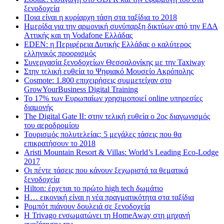
ξενοδοχεία
Ποια είναι η κυρίαρχη τάση στα ταξίδια το 2018
Ημερίδα για την αρμονική συνύπαρξη δικτύων από την ΕΔΑ
Αττικής και τη Vodafone Ελλάδας
EDEN: η Περιφέρεια Δυτικής Ελλάδας ο καλύτερος
ελληνικός προορισμός
Συνεργασία ξενοδοχείων Θεσσαλονίκης με την Taxiway
Στην τελική ευθεία το Ψηφιακό Μουσείο Ακρόπολης
Cosmote: 1.800 επιχειρήσεις συμμετείχαν στο
GrowYourBusiness Digital Training
Το 17% των Ευρωπαίων χρησιμοποιεί online υπηρεσίες
διαμονής
The Digital Gate II: στην τελική ευθεία ο 2ος διαγωνισμός
του αεροδρομίου
Τουρισμός πολυτελείας: 5 μεγάλες τάσεις που θα
επικρατήσουν το 2018
Aristi Mountain Resort & Villas: World’s Leading Eco-Lodge
2017
Οι πέντε τάσεις που κάνουν ξεχωριστά τα θεματικά
ξενοδοχεία
Hilton: έρχεται τo πρώτο high tech δωμάτιο
Η… εικονική είναι η νέα πραγματικότητα στα ταξίδια
Ρομπότ πιάνουν δουλειά σε ξενοδοχεία
Η Trivago ενσωματώνει τη HomeAway στη μηχανή