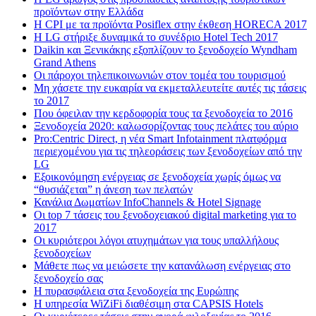
προϊόντων στην Ελλάδα
Η CPI με τα προϊόντα Posiflex στην έκθεση HORECA 2017
H LG στήριξε δυναμικά το συνέδριο Hotel Tech 2017
Daikin και Ξενικάκης εξοπλίζουν το ξενοδοχείο Wyndham
Grand Athens
Οι πάροχοι τηλεπικοινωνιών στον τομέα του τουρισμού
Μη χάσετε την ευκαιρία να εκμεταλλευτείτε αυτές τις τάσεις
το 2017
Που όφειλαν την κερδοφορία τους τα ξενοδοχεία το 2016
Ξενοδοχεία 2020: καλωσορίζοντας τους πελάτες του αύριο
Pro:Centric Direct, η νέα Smart Infotainment πλατφόρμα
περιεχομένου για τις τηλεοράσεις των ξενοδοχείων από την
LG
Εξοικονόμηση ενέργειας σε ξενοδοχεία χωρίς όμως να
“θυσιάζεται” η άνεση των πελατών
Κανάλια Δωματίων InfoChannels & Hotel Signage
Οι top 7 τάσεις του ξενοδοχειακού digital marketing για το
2017
Οι κυριότεροι λόγοι ατυχημάτων για τους υπαλλήλους
ξενοδοχείων
Μάθετε πως να μειώσετε την κατανάλωση ενέργειας στο
ξενοδοχείο σας
Η πυρασφάλεια στα ξενοδοχεία της Ευρώπης
Η υπηρεσία WiZiFi διαθέσιμη στα CAPSIS Hotels