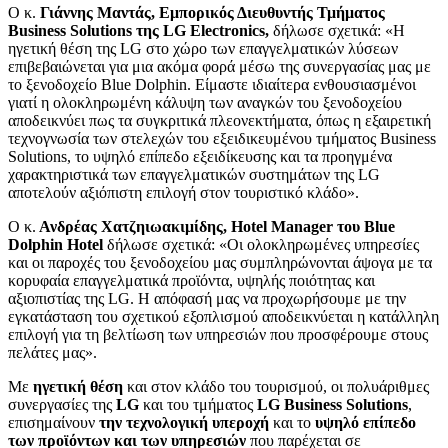
Ο κ.
Γιάννης Μαντάς, Εμπορικός Διευθυντής Τμήματος
B
usiness
S
olutions της LG Electronics,
δήλωσε σχετικά: «H
ηγετική θέση της LG στο χώρο των επαγγελματικών λύσεων
επιβεβαιώνεται για μια ακόμα φορά μέσω της συνεργασίας μας με
το ξενοδοχείο Blue Dolphin. Είμαστε ιδιαίτερα ενθουσιασμένοι
γιατί η ολοκληρωμένη κάλυψη των αναγκών του ξενοδοχείου
αποδεικνύει πως τα συγκριτικά πλεονεκτήματα, όπως η εξαιρετική
τεχνογνωσία των στελεχών του εξειδικευμένου τμήματος Business
Solutions, το υψηλό επίπεδο εξειδίκευσης και τα προηγμένα
χαρακτηριστικά των επαγγελματικών συστημάτων της LG
αποτελούν αξιόπιστη επιλογή στον τουριστικό κλάδο».
Ο κ.
Ανδρέας Χατζηιωακιμίδης,
Hotel
Manager
του
Blue
Dolphin
Hotel
δήλωσε σχετικά: «Οι ολοκληρωμένες υπηρεσίες
και οι παροχές του ξενοδοχείου μας συμπληρώνονται άψογα με τα
κορυφαία επαγγελματικά προϊόντα, υψηλής ποιότητας και
αξιοπιστίας της LG. Η απόφασή μας να προχωρήσουμε με την
εγκατάσταση του σχετικού εξοπλισμού αποδεικνύεται η κατάλληλη
επιλογή για τη βελτίωση των υπηρεσιών που προσφέρουμε στους
πελάτες μας».
Με
ηγετική θέση
και στον κλάδο του τουρισμού, οι πολυάριθμες
συνεργασίες της
LG
και του τμήματος
LG Business Solutions
,
επισημαίνουν
την τεχνολογική υπεροχή
και το
υψηλό επίπεδο
των προϊόντων και των υπηρεσιών
που παρέχεται σε