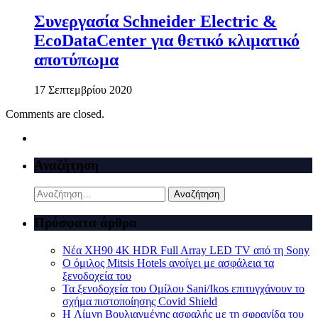
Συνεργασία Schneider Electric &
EcoDataCenter για θετικό κλιματικό
αποτύπωμα
17 Σεπτεμβρίου 2020
Comments are closed.
Αναζήτηση
Αναζήτηση
για:
Πρόσφατα άρθρα
Νέα XH90 4K HDR Full Array LED TV από τη Sony
Ο όμιλος Mitsis Hotels ανοίγει με ασφάλεια τα
ξενοδοχεία του
Τα ξενοδοχεία του Ομίλου Sani/Ikos επιτυγχάνουν το
σχήμα πιστοποίησης Covid Shield
H Λίμνη Βουλιαγμένης ασφαλής με τη σφραγίδα του