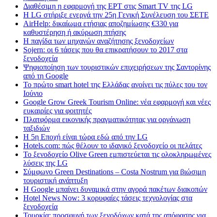
Διαθέσιμη η εφαρμογή της ΕΡΤ στις Smart TV της LG
Η LG στήριξε ενεργά την 25η Γενική Συνέλευση του ΣΕΤΕ
AirHelp: δικαίωμα ετήσιας αποζημίωσης €330 για
καθυστέρηση ή ακύρωση πτήσης
Η παγίδα των μηχανών αναζήτησης ξενοδοχείων
Sojern: οι 6 τάσεις που θα επικρατήσουν το 2017 στα
ξενοδοχεία
Ψηφιοποίηση των τουριστικών επιχειρήσεων της Σαντορίνης
από τη Google
Το πρώτο smart hotel της Ελλάδας ανοίγει τις πύλες του τον
Ιούνιο
Google Grow Greek Tourism Online: νέα εφαρμογή και νέες
ευκαιρίες για φοιτητές
Πλατφόρμα εικονικής πραγματικότητας για οργάνωση
ταξιδιών
Η 5η Εποχή είναι τώρα εδώ από την LG
Hotels.com: πώς θέλουν το ιδανικό ξενοδοχείο οι πελάτες
To ξενοδοχείο Olive Green εμπιστεύεται τις ολοκληρωμένες
λύσεις της LG
Σύμφωνο Green Destinations – Costa Nostrum για βιώσιμη
τουριστική ανάπτυξη
H Google μπαίνει δυναμικά στην αγορά πακέτων διακοπών
Hotel News Now: 3 κορυφαίες τάσεις τεχνολογίας στα
ξενοδοχεία
Τουρκία: προσφυγή των ξενοδόχων κατά της απόφασης για