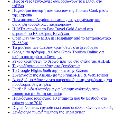
Πως οι νέες τεχνολογίες διαμορφώνουν το μέλλον στα
ταξίδια
Παγκόσμια διανομή των πακέτων της Thomas Cook μέσω
της Expedia
Πανεπιστήμιο Αιγαίου: e-learning στην οργάνωση και
διοίκηση τουριστικών επιχειρήσεων
Η IATA απονέμει το Fast Travel Gold Award στο
αεροδρόμιο Ελευθέριος Βενιζέλος
Open Day για το MBA in Hospitality από το Μητροπολιτικό
Κολλέγιο
Tα μυστικά των άμεσων κρατήσεων στα ξενοδοχεία
Google: το πρόγραμμα Grow Greek Tourism Online για
ακόμα μια φορά στη Σαντορίνη
Ρεκόρ κρατήσεων το θερινό τρίμηνο στα σπίτια της AirBnB
Τι χρειάζονται οι πελάτες στα ξενοδοχεία
Το Google Flights διαθέσιμο και στην Ελλάδα
Συνεργασία​ ​της​ ​AirBnB​ ​με​ ​τις​ ​Primal-RES​ ​&​ ​WebHotelier
Aεροδρόμιο Αθηνών: νέα υπηρεσία άμεσης ενημέρωσης για
προσφορές στις πτήσεις
FairBnB: νέα πλατφόρμα για βιώσιμη ανάπτυξη στην
τουριστική μίσθωση κατοικίας
Παγκόσμιος τουρισμός: 10 ζητήματα που θα βρεθούν στο
επίκεντρο το 2018
Digital Nomads: εργασία εκεί όπου οι άλλοι κάνουν διακοπές
Σενάρια για πιθανή πώληση της TripAdvisor