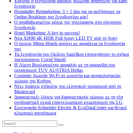
Έρευνα: η τεχνολογία βασικός πυλώνας ανάπτυξης για κάθε
ξενοδοχείο
Hospitality Remarketing: 3 + 1 tips για να αυξήσουμε τα
Online Bookings του ξενοδοχείου μας!
Ο αναβαθμισμένος ρόλος της τηλεόρασης στο σύγχρονο
ξενοδοχείο
Hotel Marketing: A key to success!
Νέα XH90 4K HDR Full Array LED TV από τη Sony
Ο όμιλος Mitsis Hotels ανοίγει με ασφάλεια τα ξενοδοχεία
του
Τα ξενοδοχεία του Ομίλου Sani/Ikos επιτυγχάνουν το σχήμα
πιστοποίησης Covid Shield
H Λίμνη Βουλιαγμένης ασφαλής με τη σφραγίδα του
οργανισμού TUV AUSTRIA Hellas
Cosmote: δωρεάν Wi-Fi σε μουσεία και αρχαιολογικούς
χώρους της Κρήτης
Νέες δράσεις στήριξης του ελληνικού τουρισμού από τη
Mastercard
Διαφορετικές λύσεις για διαφορετικούς χώρους με τη νέα
συνδυαστική σειρά επαγγελματικού κλιματισμού της LG
Συνεργασία Schneider Electric & EcoDataCenter για θετικό
κλιματικό αποτύπωμα