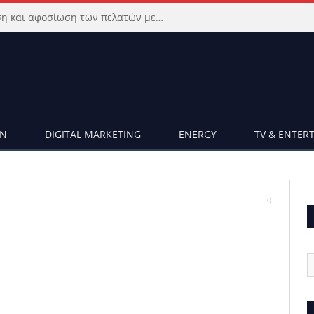
Μεγιστοποιήστε την ικανοποίηση και αφοσίωση των πελατών με προηγμένο Wi-Fi δίκτυο
ON
DIGITAL MARKETING
ENERGY
TV & ENTER
0