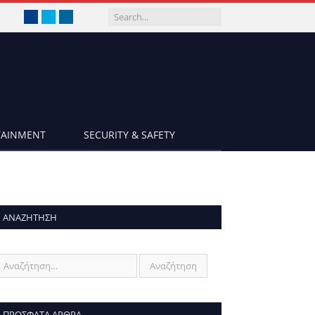
Facebook
Twitter
LinkedIn
TAINMENT
SECURITY & SAFETY
ΑΝΑΖΉΤΗΣΗ
ΠΡΌΣΦΑΤΑ ΆΡΘΡΑ