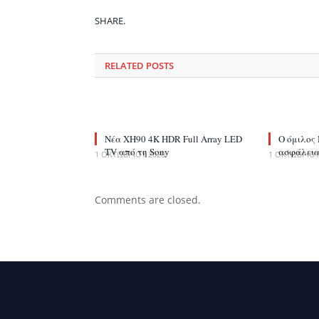
SHARE.
RELATED
POSTS
Νέα XH90 4K HDR Full Array LED
Ο όμιλος 
TV από τη Sony
ασφάλεια
1 ΟΚΤΩΒΡΊΟΥ 2020
1 ΟΚΤΩΒΡΊΟΥ
Comments are closed.