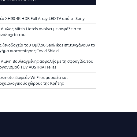
ok
+
st
In
r
έα XH90 4K HDR Full Array LED TV από τη Sony
 όμιλος Mitsis Hotels ανοίγει με ασφάλεια τα
ενοδοχεία του
α ξενοδοχεία του Ομίλου Sani/Ikos επιτυγχάνουν το
χήμα πιστοποίησης Covid Shield
 Λίμνη Βουλιαγμένης ασφαλής με τη σφραγίδα του
ργανισμού TUV AUSTRIA Hellas
osmote: δωρεάν Wi-Fi σε μουσεία και
ρχαιολογικούς χώρους της Κρήτης