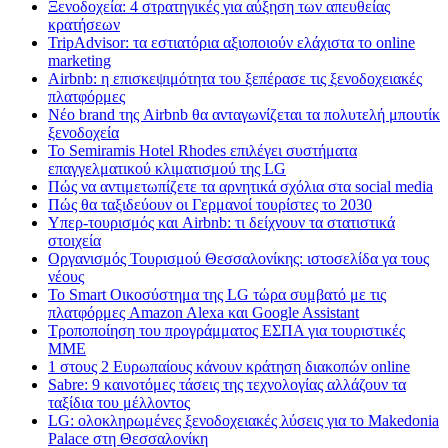
Ξενοδοχεία: 4 στρατηγικές για αύξηση των απευθείας
κρατήσεων
TripAdvisor: τα εστιατόρια αξιοποιούν ελάχιστα το online
marketing
Airbnb: η επισκεψιμότητα του ξεπέρασε τις ξενοδοχειακές
πλατφόρμες
Nέο brand της Airbnb θα ανταγωνίζεται τα πολυτελή μπουτίκ
ξενοδοχεία
Το Semiramis Hotel Rhodes επιλέγει συστήματα
επαγγελματικού κλιματισμού της LG
Πώς να αντιμετωπίζετε τα αρνητικά σχόλια στα social media
Πώς θα ταξιδεύουν οι Γερμανοί τουρίστες το 2030
Υπερ-τουρισμός και Airbnb: τι δείχνουν τα στατιστικά
στοιχεία
Οργανισμός Τουρισμού Θεσσαλονίκης: ιστοσελίδα γα τους
νέους
Το Smart Οικοσύστημα της LG τώρα συμβατό με τις
πλατφόρμες Amazon Alexa και Google Assistant
Τροποποίηση του προγράμματος ΕΣΠΑ για τουριστικές
ΜΜΕ
1 στους 2 Ευρωπαίους κάνουν κράτηση διακοπών online
Sabre: 9 καινοτόμες τάσεις της τεχνολογίας αλλάζουν τα
ταξίδια του μέλλοντος
LG: ολοκληρωμένες ξενοδοχειακές λύσεις για τo Makedonia
Palace στη Θεσσαλονίκη