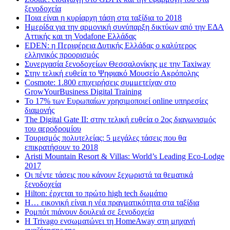
ξενοδοχεία
Ποια είναι η κυρίαρχη τάση στα ταξίδια το 2018
Ημερίδα για την αρμονική συνύπαρξη δικτύων από την ΕΔΑ
Αττικής και τη Vodafone Ελλάδας
EDEN: η Περιφέρεια Δυτικής Ελλάδας ο καλύτερος
ελληνικός προορισμός
Συνεργασία ξενοδοχείων Θεσσαλονίκης με την Taxiway
Στην τελική ευθεία το Ψηφιακό Μουσείο Ακρόπολης
Cosmote: 1.800 επιχειρήσεις συμμετείχαν στο
GrowYourBusiness Digital Training
Το 17% των Ευρωπαίων χρησιμοποιεί online υπηρεσίες
διαμονής
The Digital Gate II: στην τελική ευθεία ο 2ος διαγωνισμός
του αεροδρομίου
Τουρισμός πολυτελείας: 5 μεγάλες τάσεις που θα
επικρατήσουν το 2018
Aristi Mountain Resort & Villas: World’s Leading Eco-Lodge
2017
Οι πέντε τάσεις που κάνουν ξεχωριστά τα θεματικά
ξενοδοχεία
Hilton: έρχεται τo πρώτο high tech δωμάτιο
Η… εικονική είναι η νέα πραγματικότητα στα ταξίδια
Ρομπότ πιάνουν δουλειά σε ξενοδοχεία
Η Trivago ενσωματώνει τη HomeAway στη μηχανή