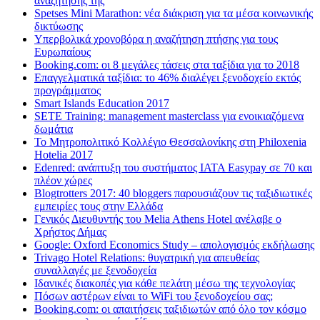
αναζήτησης της
Spetses Mini Marathon: νέα διάκριση για τα μέσα κοινωνικής
δικτύωσης
Υπερβολικά χρονοβόρα η αναζήτηση πτήσης για τους
Ευρωπαίους
Booking.com: οι 8 μεγάλες τάσεις στα ταξίδια για το 2018
Επαγγελματικά ταξίδια: το 46% διαλέγει ξενοδοχείο εκτός
προγράμματος
Smart Islands Education 2017
SETE Training: management masterclass για ενοικιαζόμενα
δωμάτια
Το Μητροπολιτικό Κολλέγιο Θεσσαλονίκης στη Philoxenia
Hotelia 2017
Edenred: ανάπτυξη του συστήματος IATA Easypay σε 70 και
πλέον χώρες
Blogtrotters 2017: 40 bloggers παρουσιάζουν τις ταξιδιωτικές
εμπειρίες τους στην Ελλάδα
Γενικός Διευθυντής του Melia Athens Hotel ανέλαβε ο
Χρήστος Δήμας
Google: Oxford Economics Study – απολογισμός εκδήλωσης
Trivago Hotel Relations: θυγατρική για απευθείας
συναλλαγές με ξενοδοχεία
Iδανικές διακοπές για κάθε πελάτη μέσω της τεχνολογίας
Πόσων αστέρων είναι το WiFi του ξενοδοχείου σας;
Booking.com: οι απαιτήσεις ταξιδιωτών από όλο τον κόσμο