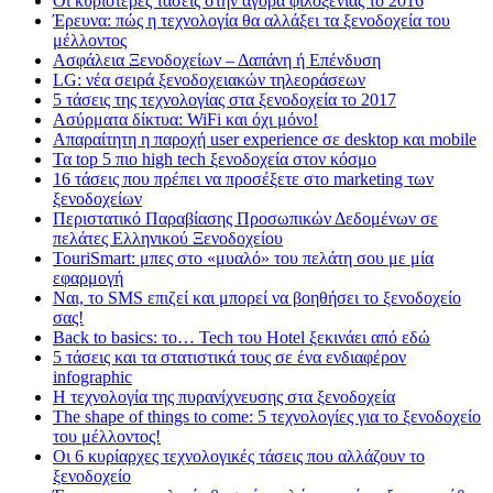
Οι κυριότερες τάσεις στην αγορά φιλοξενίας το 2016
Έρευνα: πώς η τεχνολογία θα αλλάξει τα ξενοδοχεία του
μέλλοντος
Ασφάλεια Ξενοδοχείων – Δαπάνη ή Επένδυση
LG: νέα σειρά ξενοδοχειακών τηλεοράσεων
5 τάσεις της τεχνολογίας στα ξενοδοχεία το 2017
Ασύρματα δίκτυα: WiFi και όχι μόνο!
Απαραίτητη η παροχή user experience σε desktop και mobile
Τα top 5 πιο high tech ξενοδοχεία στον κόσμο
16 τάσεις που πρέπει να προσέξετε στο marketing των
ξενοδοχείων
Περιστατικό Παραβίασης Προσωπικών Δεδομένων σε
πελάτες Ελληνικού Ξενοδοχείου
TouriSmart: μπες στο «μυαλό» του πελάτη σου με μία
εφαρμογή
Ναι, το SMS επιζεί και μπορεί να βοηθήσει το ξενοδοχείο
σας!
Back to basics: το… Tech του Hotel ξεκινάει από εδώ
5 τάσεις και τα στατιστικά τους σε ένα ενδιαφέρον
infographic
Η τεχνολογία της πυρανίχνευσης στα ξενοδοχεία
The shape of things to come: 5 τεχνολογίες για το ξενοδοχείο
του μέλλοντος!
Οι 6 κυρίαρχες τεχνολογικές τάσεις που αλλάζουν το
ξενοδοχείο