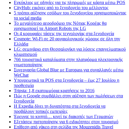
Εγκύκλιος με οδηγίες για τις πληρωμές με κάρτα μέσω POS
CityHub: εικόνες από το ξενοδοχείο του μέλλοντος
5 τρόποι αύξησης εσόδων του ξενοδοχείου χρησιμοποιώντας
τα social media
Το μεγαλύτερο αεροδρόμιο της Νότιας Κορέας θα
χρησιμοποιεί τα Airport Robots της LG
Οι 4 κορυφαίες τάσεις της τεχνολογίας στα ξενοδοχεία
Cosmote: Wi-Fi σε 20 αρχαιολογικούς χώρους σε όλη την
Ελλάδα
LG: σεμινάριο στη Θεσσαλονίκη για λύσεις επαγγελματικού
κλιματισμού
766 τουριστικά καταλύματα στην πλατφόρμα ηλεκτρονικής
γνωστοποίησης
Συνεργασία Global Blue με Europass για συναλλαγές μέσω
WeChat
Υποχρεωτικά τα POS στα ξενοδοχεία – έως 27 Ιουλίου η
προθεσμία
Tripsta: 1,8 εκατομμύρια κρατήσεις το 2016
Πώς η Google συμβάλλει στην αύξηση των πωλήσεων στα
ξενοδοχεία
Η Expedia δίνει τη δυνατότητα στα ξενοδοχεία να
προβάλουν τοπικές εμπειρίες
Έρευνα: το κινητό… κινεί τις διακοπές των Γερμανών
Εξετάσεις πιστοποίησης για 6 ειδικότητες στον τουρισμό
Επίθεση από χάκερ στη σελίδα της Mouzenidis Travel