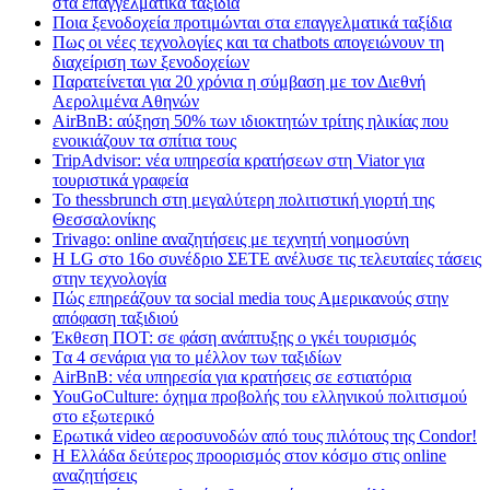
στα επαγγελματικά ταξίδια
Ποια ξενοδοχεία προτιμώνται στα επαγγελματικά ταξίδια
Πως οι νέες τεχνολογίες και τα chatbots απογειώνουν τη
διαχείριση των ξενοδοχείων
Παρατείνεται για 20 χρόνια η σύμβαση με τον Διεθνή
Αερολιμένα Αθηνών
AirBnB: αύξηση 50% των ιδιοκτητών τρίτης ηλικίας που
ενοικιάζουν τα σπίτια τους
TripAdvisor: νέα υπηρεσία κρατήσεων στη Viator για
τουριστικά γραφεία
Το thessbrunch στη μεγαλύτερη πολιτιστική γιορτή της
Θεσσαλονίκης
Trivago: online αναζητήσεις με τεχνητή νοημοσύνη
H LG στο 16ο συνέδριο ΣΕΤΕ ανέλυσε τις τελευταίες τάσεις
στην τεχνολογία
Πώς επηρεάζουν τα social media τους Αμερικανούς στην
απόφαση ταξιδιού
Έκθεση ΠΟΤ: σε φάση ανάπτυξης ο γκέι τουρισμός
Tα 4 σενάρια για το μέλλον των ταξιδίων
AirBnB: νέα υπηρεσία για κρατήσεις σε εστιατόρια
YouGoCulture: όχημα προβολής του ελληνικού πολιτισμού
στο εξωτερικό
Eρωτικά video αεροσυνοδών από τους πιλότους της Condor!
Η Ελλάδα δεύτερος προορισμός στον κόσμο στις online
αναζητήσεις