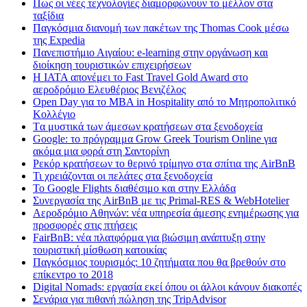
Πως οι νέες τεχνολογίες διαμορφώνουν το μέλλον στα
ταξίδια
Παγκόσμια διανομή των πακέτων της Thomas Cook μέσω
της Expedia
Πανεπιστήμιο Αιγαίου: e-learning στην οργάνωση και
διοίκηση τουριστικών επιχειρήσεων
Η IATA απονέμει το Fast Travel Gold Award στο
αεροδρόμιο Ελευθέριος Βενιζέλος
Open Day για το MBA in Hospitality από το Μητροπολιτικό
Κολλέγιο
Tα μυστικά των άμεσων κρατήσεων στα ξενοδοχεία
Google: το πρόγραμμα Grow Greek Tourism Online για
ακόμα μια φορά στη Σαντορίνη
Ρεκόρ κρατήσεων το θερινό τρίμηνο στα σπίτια της AirBnB
Τι χρειάζονται οι πελάτες στα ξενοδοχεία
Το Google Flights διαθέσιμο και στην Ελλάδα
Συνεργασία​ ​της​ ​AirBnB​ ​με​ ​τις​ ​Primal-RES​ ​&​ ​WebHotelier
Aεροδρόμιο Αθηνών: νέα υπηρεσία άμεσης ενημέρωσης για
προσφορές στις πτήσεις
FairBnB: νέα πλατφόρμα για βιώσιμη ανάπτυξη στην
τουριστική μίσθωση κατοικίας
Παγκόσμιος τουρισμός: 10 ζητήματα που θα βρεθούν στο
επίκεντρο το 2018
Digital Nomads: εργασία εκεί όπου οι άλλοι κάνουν διακοπές
Σενάρια για πιθανή πώληση της TripAdvisor