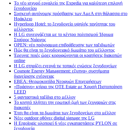
Το νέο ισχυρό εργαλείο της Expedia για καλύτερη επιλογή
ξενοδοχείου
Συσκευή αυτόνομης πρόσβασης των ΑμεΑ στη θάλασσα στο
Ηράκλειο
Hyperloop Hotel: το ξενοδοχείο υψηλής ταχύτητας του
μέλλοντος
Η LG συνεργάζεται με το κέντρο πολιτισμού Ίδρυμα
Σταύρος Νιάρχος
OPEN: νέο πρόγραμμα επιβράβευσης των ταξιδιωτών
Πώς θα είναι το ξενοδοχειακό δωμάτιο του μέλλοντος
Έρευνα: ποιές ώρες κορυφώνονται οι κρατήσεις διακοπών
online
Η LG στηρίζει ενεργά τις τοπικές ενώσεις ξενοδοχείων
Cosmote Energy Management: εξυπνα» συστήματα
διαχείρισης ενέργειας
ΕΒΕΑ: Θερμοκοιτίδα Νεοφυών Επιχειρήσεων
«Πράσινο» κτίριο της OTE Estate με Χρυσή Πιστοποίηση
LEED
5 φανταστικά ταξίδια στο μέλλον
Το κινητό πλήττει την ερωτική ζωή των ζευγαριών στις
διακοπές
Έτσι θα είναι τα δωμάτια των ξενοδοχείων στο μέλλον
Nέες outdoor οθόνες digital signage της LG
Η Ergologic υλοποιεί 6 νέες εγκαταστάσεις PYLON σε
ξενοδοχεία