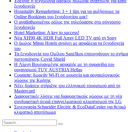
Έρευνα: η τεχνολογία βασικός πυλώνας ανάπτυξης για κάθε
ξενοδοχείο
Hospitality Remarketing: 3 + 1 tips για να αυξήσουμε τα
Online Bookings του ξενοδοχείου μας!
Ο αναβαθμισμένος ρόλος της τηλεόρασης στο σύγχρονο
ξενοδοχείο
Hotel Marketing: A key to success!
Νέα XH90 4K HDR Full Array LED TV από τη Sony
Ο όμιλος Mitsis Hotels ανοίγει με ασφάλεια τα ξενοδοχεία
του
Τα ξενοδοχεία του Ομίλου Sani/Ikos επιτυγχάνουν το σχήμα
πιστοποίησης Covid Shield
H Λίμνη Βουλιαγμένης ασφαλής με τη σφραγίδα του
οργανισμού TUV AUSTRIA Hellas
Cosmote: δωρεάν Wi-Fi σε μουσεία και αρχαιολογικούς
χώρους της Κρήτης
Νέες δράσεις στήριξης του ελληνικού τουρισμού από τη
Mastercard
Διαφορετικές λύσεις για διαφορετικούς χώρους με τη νέα
συνδυαστική σειρά επαγγελματικού κλιματισμού της LG
Συνεργασία Schneider Electric & EcoDataCenter για θετικό
κλιματικό αποτύπωμα