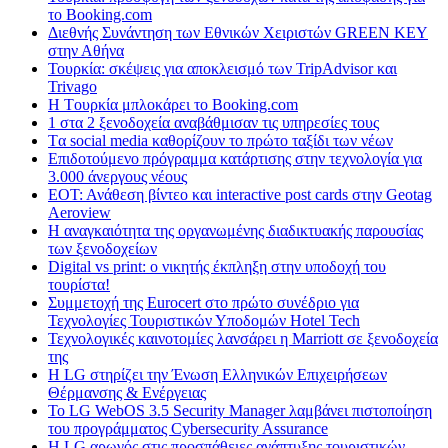
το Booking.com
Διεθνής Συνάντηση των Εθνικών Χειριστών GREEN KEY
στην Αθήνα
Τουρκία: σκέψεις για αποκλεισμό των TripAdvisor και
Trivago
H Tουρκία μπλοκάρει το Booking.com
1 στα 2 ξενοδοχεία αναβάθμισαν τις υπηρεσίες τους
Tα social media καθορίζουν το πρώτο ταξίδι των νέων
Επιδοτούμενο πρόγραμμα κατάρτισης στην τεχνολογία για
3.000 άνεργους νέους
ΕΟΤ: Ανάθεση βίντεο και interactive post cards στην Geotag
Aeroview
Η αναγκαιότητα της οργανωμένης διαδικτυακής παρουσίας
των ξενοδοχείων
Digital vs print: ο νικητής έκπληξη στην υποδοχή του
τουρίστα!
Συμμετοχή της Eurocert στο πρώτο συνέδριο για
Τεχνολογίες Τουριστικών Υποδομών Hotel Tech
Τεχνολογικές καινοτομίες λανσάρει η Marriott σε ξενοδοχεία
της
H LG στηρίζει την Ένωση Ελληνικών Επιχειρήσεων
Θέρμανσης & Ενέργειας
Το LG WebOS 3.5 Security Manager λαμβάνει πιστοποίηση
του προγράμματος Cybersecurity Assurance
Η LG αρωγός στις προσπάθειες ανάπτυξης τουριστικών