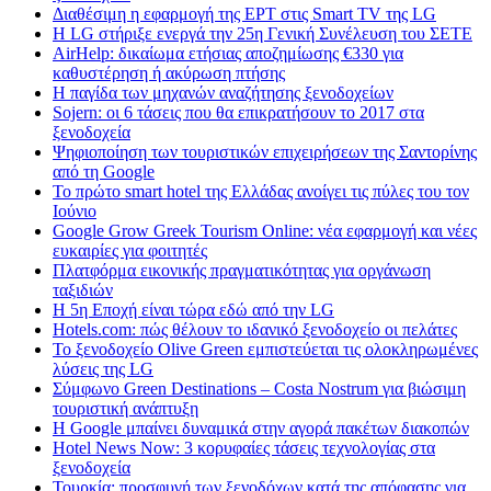
Διαθέσιμη η εφαρμογή της ΕΡΤ στις Smart TV της LG
Η LG στήριξε ενεργά την 25η Γενική Συνέλευση του ΣΕΤΕ
AirHelp: δικαίωμα ετήσιας αποζημίωσης €330 για
καθυστέρηση ή ακύρωση πτήσης
Η παγίδα των μηχανών αναζήτησης ξενοδοχείων
Sojern: οι 6 τάσεις που θα επικρατήσουν το 2017 στα
ξενοδοχεία
Ψηφιοποίηση των τουριστικών επιχειρήσεων της Σαντορίνης
από τη Google
Το πρώτο smart hotel της Ελλάδας ανοίγει τις πύλες του τον
Ιούνιο
Google Grow Greek Tourism Online: νέα εφαρμογή και νέες
ευκαιρίες για φοιτητές
Πλατφόρμα εικονικής πραγματικότητας για οργάνωση
ταξιδιών
Η 5η Εποχή είναι τώρα εδώ από την LG
Hotels.com: πώς θέλουν το ιδανικό ξενοδοχείο οι πελάτες
To ξενοδοχείο Olive Green εμπιστεύεται τις ολοκληρωμένες
λύσεις της LG
Σύμφωνο Green Destinations – Costa Nostrum για βιώσιμη
τουριστική ανάπτυξη
H Google μπαίνει δυναμικά στην αγορά πακέτων διακοπών
Hotel News Now: 3 κορυφαίες τάσεις τεχνολογίας στα
ξενοδοχεία
Τουρκία: προσφυγή των ξενοδόχων κατά της απόφασης για