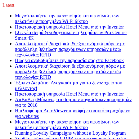
Latest
Μεγιστοποιήστε την ικανοποίηση και αφοσίωση των
πελατών με προηγμένο Wi-Fi δίκτυο
Πρωτοποριακή υπηρεσία Hotel Menu από την Inventor
LG: νέα σειρά ξενοδοχειακών τηλεοράσεων Pro Centric
Smart 4K
Αποτελεσματική διαχείριση & εξοικονόμηση πόρων με
παράλληλη βελτίωση παρεχόμενων υπηρεσιών μέσω
τεχνολογίας RFID
Πως να αναβαθμίσετε την παρουσία σας στο Facebook
Αποτελεσματική διαχείριση & εξοικονόμηση πόρων με
παράλληλη βελτίωση παρεχόμενων υπηρεσιών μέσω
τεχνολογίας RFID
Έξυπνο Δωμάτιο: Αναγκαιότητα για το ξενοδοχείο του
μέλλοντος!
Πρωτοποριακή υπηρεσία Hotel Menu από την Inventor
AirBnB: η Μύκονος στο top των παγκόσμιων προορισμών
για το 2018
Η πλατφόρμα AeroViewer προσφέρει οπτικό περιεχόμενο
για websites
Μεγιστοποιήστε την ικανοποίηση και αφοσίωση των
πελατών με προηγμένο Wi-Fi δίκτυο
Running Loyalty Campaigns without a Loyalty Program
Zoottle: εισαγωγή στο GDPR και την εφαρμογή του στα