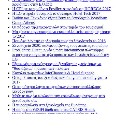
προϊόντων στην Ελλάδα
Η CPI με τα προϊόντα Posiflex στην έκθεση HORECA 2017
H LG στήριξε δυναμικά το συνέδριο Hotel Tech 2017
Daikin και Ξενικάκης εξοπλίζουν το ξενοδοχείο Wyndham
Grand Athens
Οι πάροχοι τηλεπικοινωνιών στον τομέα του τουρισμού
Μη χάσετε την ευκαιρία να εκμεταλλευτείτε αυτές τις τάσεις
το 2017
Που όφειλαν την κερδοφορία τους τα ξενοδοχεία το 2016
Ξενοδοχεία 2020: καλωσορίζοντας τους πελάτες του αύριο
Pro:Centric Direct, η νέα Smart Infotainment πλατφόρμα
περιεχομένου για τις τηλεοράσεις των ξενοδοχείων από την
LG
Εξοικονόμηση ενέργειας σε ξενοδοχεία χωρίς όμως να
“θυσιάζεται” η άνεση των πελατών
Κανάλια Δωματίων InfoChannels & Hotel Signage
Οι top 7 τάσεις του ξενοδοχειακού digital marketing για το
2017
Οι κυριότεροι λόγοι ατυχημάτων για τους υπαλλήλους
ξενοδοχείων
Μάθετε πως να μειώσετε την κατανάλωση ενέργειας στο
ξενοδοχείο σας
Η πυρασφάλεια στα ξενοδοχεία της Ευρώπης
Η υπηρεσία WiZiFi διαθέσιμη στα CAPSIS Hotels