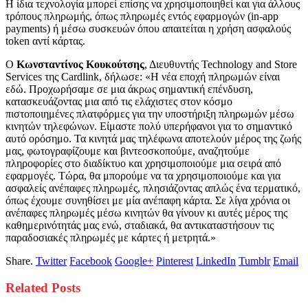
Η ίδια τεχνολογία μπορεί επίσης να χρησιμοποιηθεί και για άλλους
τρόπους πληρωμής, όπως πληρωμές εντός εφαρμογών (in-app
payments) ή μέσω συσκευών όπου απαιτείται η χρήση ασφαλούς
token αντί κάρτας.
Ο
Κωνσταντίνος Κουκούτσης
, Διευθυντής Technology and Store
Services της Cardlink, δήλωσε: «Η νέα εποχή πληρωμών είναι
εδώ. Προχωρήσαμε σε μια άκρως σημαντική επένδυση,
κατασκευάζοντας μια από τις ελάχιστες στον κόσμο
πιστοποιημένες πλατφόρμες για την υποστήριξη πληρωμών μέσω
κινητών τηλεφώνων. Είμαστε πολύ υπερήφανοι για το σημαντικό
αυτό ορόσημο. Τα κινητά μας τηλέφωνα αποτελούν μέρος της ζωής
μας, φωτογραφίζουμε και βιντεοσκοπούμε, αναζητούμε
πληροφορίες στο διαδίκτυο και χρησιμοποιούμε μια σειρά από
εφαρμογές. Τώρα, θα μπορούμε να τα χρησιμοποιούμε και για
ασφαλείς ανέπαφες πληρωμές, πλησιάζοντας απλώς ένα τερματικό,
όπως έχουμε συνηθίσει με μία ανέπαφη κάρτα. Σε λίγα χρόνια οι
ανέπαφες πληρωμές μέσω κινητών θα γίνουν κι αυτές μέρος της
καθημερινότητάς μας ενώ, σταδιακά, θα αντικαταστήσουν τις
παραδοσιακές πληρωμές με κάρτες ή μετρητά.»
Share.
Twitter
Facebook
Google+
Pinterest
LinkedIn
Tumblr
Email
Related
Posts