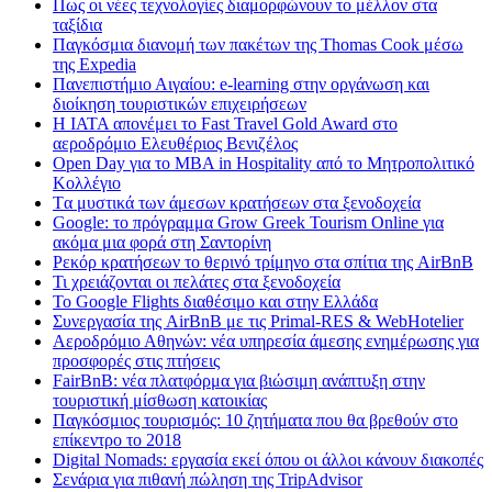
Πως οι νέες τεχνολογίες διαμορφώνουν το μέλλον στα
ταξίδια
Παγκόσμια διανομή των πακέτων της Thomas Cook μέσω
της Expedia
Πανεπιστήμιο Αιγαίου: e-learning στην οργάνωση και
διοίκηση τουριστικών επιχειρήσεων
Η IATA απονέμει το Fast Travel Gold Award στο
αεροδρόμιο Ελευθέριος Βενιζέλος
Open Day για το MBA in Hospitality από το Μητροπολιτικό
Κολλέγιο
Tα μυστικά των άμεσων κρατήσεων στα ξενοδοχεία
Google: το πρόγραμμα Grow Greek Tourism Online για
ακόμα μια φορά στη Σαντορίνη
Ρεκόρ κρατήσεων το θερινό τρίμηνο στα σπίτια της AirBnB
Τι χρειάζονται οι πελάτες στα ξενοδοχεία
Το Google Flights διαθέσιμο και στην Ελλάδα
Συνεργασία​ ​της​ ​AirBnB​ ​με​ ​τις​ ​Primal-RES​ ​&​ ​WebHotelier
Aεροδρόμιο Αθηνών: νέα υπηρεσία άμεσης ενημέρωσης για
προσφορές στις πτήσεις
FairBnB: νέα πλατφόρμα για βιώσιμη ανάπτυξη στην
τουριστική μίσθωση κατοικίας
Παγκόσμιος τουρισμός: 10 ζητήματα που θα βρεθούν στο
επίκεντρο το 2018
Digital Nomads: εργασία εκεί όπου οι άλλοι κάνουν διακοπές
Σενάρια για πιθανή πώληση της TripAdvisor