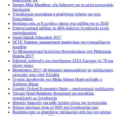
αναζήτησης της
Spetses Mini Marathon: νέα διάκριση για τα μέσα κοινωνικής
δικτύωσης
Υπερβολικά χρονοβόρα η αναζήτηση πτήσης για τους
Ευρωπαίους
Booking.com: οι 8 μεγάλες τάσεις στα ταξίδια για το 2018
Επαγγελματικά ταξίδια: το 46% διαλέγει ξενοδοχείο εκτός
προγράμματος
Smart Islands Education 2017
SETE Training: management masterclass για ενοικιαζόμενα
δωμάτια
Το Μητροπολιτικό Κολλέγιο Θεσσαλονίκης στη Philoxenia
Hotelia 2017
Edenred: ανάπτυξη του συστήματος IATA Easypay σε 70 και
πλέον χώρες
Blogtrotters 2017: 40 bloggers παρουσιάζουν τις ταξιδιωτικές
εμπειρίες τους στην Ελλάδα
Γενικός Διευθυντής του Melia Athens Hotel ανέλαβε ο
Χρήστος Δήμας
Google: Oxford Economics Study – απολογισμός εκδήλωσης
Trivago Hotel Relations: θυγατρική για απευθείας
συναλλαγές με ξενοδοχεία
Iδανικές διακοπές για κάθε πελάτη μέσω της τεχνολογίας
Πόσων αστέρων είναι το WiFi του ξενοδοχείου σας;
Booking.com: οι απαιτήσεις ταξιδιωτών από όλο τον κόσμο