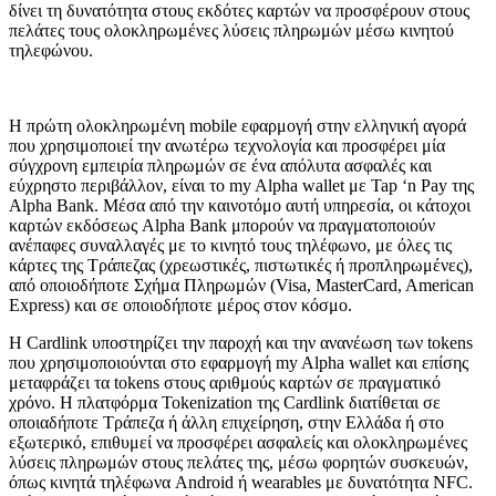
δίνει τη δυνατότητα στους εκδότες καρτών να προσφέρουν στους
πελάτες τους ολοκληρωμένες λύσεις πληρωμών μέσω κινητού
τηλεφώνου.
H πρώτη ολοκληρωμένη mobile εφαρμογή στην ελληνική αγορά
που χρησιμοποιεί την ανωτέρω τεχνολογία και προσφέρει μία
σύγχρονη εμπειρία πληρωμών σε ένα απόλυτα ασφαλές και
εύχρηστο περιβάλλον, είναι το my Alpha wallet με Tap ‘n Pay της
Alpha Bank. Μέσα από την καινοτόμο αυτή υπηρεσία, oι κάτοχοι
καρτών εκδόσεως Alpha Bank μπορούν να πραγματοποιούν
ανέπαφες συναλλαγές με το κινητό τους τηλέφωνο, με όλες τις
κάρτες της Τράπεζας (χρεωστικές, πιστωτικές ή προπληρωμένες),
από οποιοδήποτε Σχήμα Πληρωμών (Visa, MasterCard, American
Express) και σε οποιοδήποτε μέρος στον κόσμο.
H Cardlink υποστηρίζει την παροχή και την ανανέωση των tokens
που χρησιμοποιούνται στο εφαρμογή my Alpha wallet και επίσης
μεταφράζει τα tokens στους αριθμούς καρτών σε πραγματικό
χρόνο. Η πλατφόρμα Tokenization της Cardlink διατίθεται σε
οποιαδήποτε Τράπεζα ή άλλη επιχείρηση, στην Ελλάδα ή στο
εξωτερικό, επιθυμεί να προσφέρει ασφαλείς και ολοκληρωμένες
λύσεις πληρωμών στους πελάτες της, μέσω φορητών συσκευών,
όπως κινητά τηλέφωνα Android ή wearables με δυνατότητα NFC.