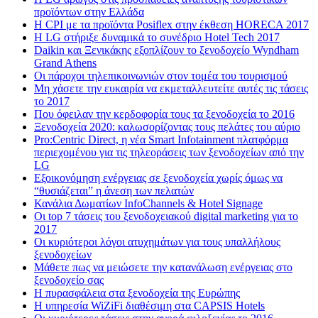
προϊόντων στην Ελλάδα
Η CPI με τα προϊόντα Posiflex στην έκθεση HORECA 2017
H LG στήριξε δυναμικά το συνέδριο Hotel Tech 2017
Daikin και Ξενικάκης εξοπλίζουν το ξενοδοχείο Wyndham
Grand Athens
Οι πάροχοι τηλεπικοινωνιών στον τομέα του τουρισμού
Μη χάσετε την ευκαιρία να εκμεταλλευτείτε αυτές τις τάσεις
το 2017
Που όφειλαν την κερδοφορία τους τα ξενοδοχεία το 2016
Ξενοδοχεία 2020: καλωσορίζοντας τους πελάτες του αύριο
Pro:Centric Direct, η νέα Smart Infotainment πλατφόρμα
περιεχομένου για τις τηλεοράσεις των ξενοδοχείων από την
LG
Εξοικονόμηση ενέργειας σε ξενοδοχεία χωρίς όμως να
“θυσιάζεται” η άνεση των πελατών
Κανάλια Δωματίων InfoChannels & Hotel Signage
Οι top 7 τάσεις του ξενοδοχειακού digital marketing για το
2017
Οι κυριότεροι λόγοι ατυχημάτων για τους υπαλλήλους
ξενοδοχείων
Μάθετε πως να μειώσετε την κατανάλωση ενέργειας στο
ξενοδοχείο σας
Η πυρασφάλεια στα ξενοδοχεία της Ευρώπης
Η υπηρεσία WiZiFi διαθέσιμη στα CAPSIS Hotels