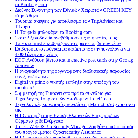
το Booking.com
Διεθνής Συνάντηση των Εθνικών Χειριστών GREEN KEY
στην Αθήνα
Τουρκία: σκέψεις για αποκλεισμό των TripAdvisor και
Trivago
H Tουρκία μπλοκάρει το Booking.com
1 στα 2 ξενοδοχεία αναβάθμισαν τις υπηρεσίες τους
Tα social media καθορίζουν το πρώτο ταξίδι των νέων
Επιδοτούμενο πρόγραμμα κατάρτισης στην τεχνολογία για
3.000 άνεργους νέους
ΕΟΤ: Ανάθεση βίντεο και interactive post cards στην Geotag
Aeroview
Η αναγκαιότητα της οργανωμένης διαδικτυακής παρουσίας
των ξενοδοχείων
Digital vs print: ο νικητής έκπληξη στην υποδοχή του
τουρίστα!
Συμμετοχή της Eurocert στο πρώτο συνέδριο για
Τεχνολογίες Τουριστικών Υποδομών Hotel Tech
Τεχνολογικές καινοτομίες λανσάρει η Marriott σε ξενοδοχεία
της
H LG στηρίζει την Ένωση Ελληνικών Επιχειρήσεων
Θέρμανσης & Ενέργειας
Το LG WebOS 3.5 Security Manager λαμβάνει πιστοποίηση
του προγράμματος Cybersecurity Assurance
Η LG αρωγός στις προσπάθειες ανάπτυξης τουριστικών