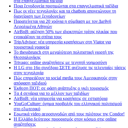
στα επαγγελματικά ταξίδια
Ποια ξενοδοχεία προτιμώνται στα επαγγελματικά ταξίδια
Πως οι νέες τεχνολογίες και τα chatbots απογειώνουν τη
διαχείριση των ξενοδοχείων
Παρατείνεται για 20 χρόνια η σύμβαση με τον Διεθνή
Αερολιμένα Αθηνών
AirBnB: αύξηση 50% των ιδιοκτητών τρίτης ηλικίας που
ενοικιάζουν τα σπίτια τους
TripAdvisor: νέα υπηρεσία κρατήσεων στη Viator για
τουριστικά γραφεία
Το thessbrunch στη μεγαλύτερη πολιτιστική γιορτή της
Θεσσαλονίκης
Trivago: online αναζητήσεις με τεχνητή νοημοσύνη
H LG στο 16ο συνέδριο ΣΕΤΕ ανέλυσε τις τελευταίες τάσεις
στην τεχνολογία
Πώς επηρεάζουν τα social media τους Αμερικανούς στην
απόφαση ταξιδιού
Έκθεση ΠΟΤ: σε φάση ανάπτυξης ο γκέι τουρισμός
Tα 4 σενάρια για το μέλλον των ταξιδίων
AirBnB: νέα υπηρεσία για κρατήσεις σε εστιατόρια
YouGoCulture: όχημα προβολής του ελληνικού πολιτισμού
στο εξωτερικό
Eρωτικά video αεροσυνοδών από τους πιλότους της Condor!
Η Ελλάδα δεύτερος προορισμός στον κόσμο στις online
αναζητήσεις