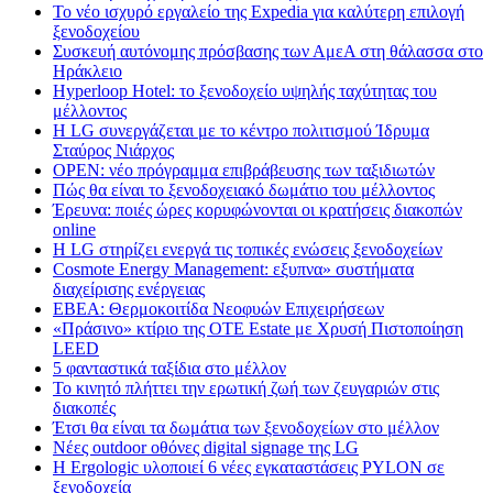
Το νέο ισχυρό εργαλείο της Expedia για καλύτερη επιλογή
ξενοδοχείου
Συσκευή αυτόνομης πρόσβασης των ΑμεΑ στη θάλασσα στο
Ηράκλειο
Hyperloop Hotel: το ξενοδοχείο υψηλής ταχύτητας του
μέλλοντος
Η LG συνεργάζεται με το κέντρο πολιτισμού Ίδρυμα
Σταύρος Νιάρχος
OPEN: νέο πρόγραμμα επιβράβευσης των ταξιδιωτών
Πώς θα είναι το ξενοδοχειακό δωμάτιο του μέλλοντος
Έρευνα: ποιές ώρες κορυφώνονται οι κρατήσεις διακοπών
online
Η LG στηρίζει ενεργά τις τοπικές ενώσεις ξενοδοχείων
Cosmote Energy Management: εξυπνα» συστήματα
διαχείρισης ενέργειας
ΕΒΕΑ: Θερμοκοιτίδα Νεοφυών Επιχειρήσεων
«Πράσινο» κτίριο της OTE Estate με Χρυσή Πιστοποίηση
LEED
5 φανταστικά ταξίδια στο μέλλον
Το κινητό πλήττει την ερωτική ζωή των ζευγαριών στις
διακοπές
Έτσι θα είναι τα δωμάτια των ξενοδοχείων στο μέλλον
Nέες outdoor οθόνες digital signage της LG
Η Ergologic υλοποιεί 6 νέες εγκαταστάσεις PYLON σε
ξενοδοχεία