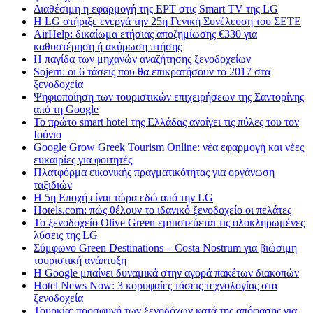
Διαθέσιμη η εφαρμογή της ΕΡΤ στις Smart TV της LG
Η LG στήριξε ενεργά την 25η Γενική Συνέλευση του ΣΕΤΕ
AirHelp: δικαίωμα ετήσιας αποζημίωσης €330 για
καθυστέρηση ή ακύρωση πτήσης
Η παγίδα των μηχανών αναζήτησης ξενοδοχείων
Sojern: οι 6 τάσεις που θα επικρατήσουν το 2017 στα
ξενοδοχεία
Ψηφιοποίηση των τουριστικών επιχειρήσεων της Σαντορίνης
από τη Google
Το πρώτο smart hotel της Ελλάδας ανοίγει τις πύλες του τον
Ιούνιο
Google Grow Greek Tourism Online: νέα εφαρμογή και νέες
ευκαιρίες για φοιτητές
Πλατφόρμα εικονικής πραγματικότητας για οργάνωση
ταξιδιών
Η 5η Εποχή είναι τώρα εδώ από την LG
Hotels.com: πώς θέλουν το ιδανικό ξενοδοχείο οι πελάτες
To ξενοδοχείο Olive Green εμπιστεύεται τις ολοκληρωμένες
λύσεις της LG
Σύμφωνο Green Destinations – Costa Nostrum για βιώσιμη
τουριστική ανάπτυξη
H Google μπαίνει δυναμικά στην αγορά πακέτων διακοπών
Hotel News Now: 3 κορυφαίες τάσεις τεχνολογίας στα
ξενοδοχεία
Τουρκία: προσφυγή των ξενοδόχων κατά της απόφασης για