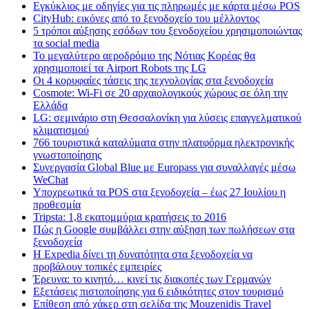
Εγκύκλιος με οδηγίες για τις πληρωμές με κάρτα μέσω POS
CityHub: εικόνες από το ξενοδοχείο του μέλλοντος
5 τρόποι αύξησης εσόδων του ξενοδοχείου χρησιμοποιώντας
τα social media
Το μεγαλύτερο αεροδρόμιο της Νότιας Κορέας θα
χρησιμοποιεί τα Airport Robots της LG
Οι 4 κορυφαίες τάσεις της τεχνολογίας στα ξενοδοχεία
Cosmote: Wi-Fi σε 20 αρχαιολογικούς χώρους σε όλη την
Ελλάδα
LG: σεμινάριο στη Θεσσαλονίκη για λύσεις επαγγελματικού
κλιματισμού
766 τουριστικά καταλύματα στην πλατφόρμα ηλεκτρονικής
γνωστοποίησης
Συνεργασία Global Blue με Europass για συναλλαγές μέσω
WeChat
Υποχρεωτικά τα POS στα ξενοδοχεία – έως 27 Ιουλίου η
προθεσμία
Tripsta: 1,8 εκατομμύρια κρατήσεις το 2016
Πώς η Google συμβάλλει στην αύξηση των πωλήσεων στα
ξενοδοχεία
Η Expedia δίνει τη δυνατότητα στα ξενοδοχεία να
προβάλουν τοπικές εμπειρίες
Έρευνα: το κινητό… κινεί τις διακοπές των Γερμανών
Εξετάσεις πιστοποίησης για 6 ειδικότητες στον τουρισμό
Επίθεση από χάκερ στη σελίδα της Mouzenidis Travel