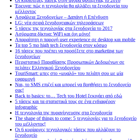
Οι κυριότερες τάσεις στην αγορά φιλοξενίας το 2016
Έρευνα: πώς η τεχνολογία θα αλλάξει τα ξενοδοχεία του
μέλλοντος
Ασφάλεια Ξενοδοχείων – Δαπάνη ή Επένδυση
LG: νέα σειρά ξενοδοχειακών τηλεοράσεων
5 τάσεις της τεχνολογίας στα ξενοδοχεία το 2017
Ασύρματα δίκτυα: WiFi και όχι μόνο!
Απαραίτητη η παροχή user experience σε desktop και mobile
Τα top 5 πιο high tech ξενοδοχεία στον κόσμο
16 τάσεις που πρέπει να προσέξετε στο marketing των
ξενοδοχείων
Περιστατικό Παραβίασης Προσωπικών Δεδομένων σε
πελάτες Ελληνικού Ξενοδοχείου
TouriSmart: μπες στο «μυαλό» του πελάτη σου με μία
εφαρμογή
Ναι, το SMS επιζεί και μπορεί να βοηθήσει το ξενοδοχείο
σας!
Back to basics: το… Tech του Hotel ξεκινάει από εδώ
5 τάσεις και τα στατιστικά τους σε ένα ενδιαφέρον
infographic
Η τεχνολογία της πυρανίχνευσης στα ξενοδοχεία
The shape of things to come: 5 τεχνολογίες για το ξενοδοχείο
του μέλλοντος!
Οι 6 κυρίαρχες τεχνολογικές τάσεις που αλλάζουν το
ξενοδοχείο