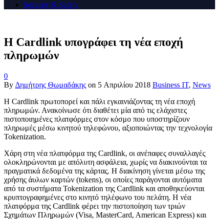
Security & Safety
H Cardlink υπογράφει τη νέα εποχή
πληρωμών
0
By
Δημήτρης Θωμαδάκης
on
5 Απριλίου 2018
Business IT
,
News
Η Cardlink πρωτοπορεί και πάλι εγκαινιάζοντας τη νέα εποχή
πληρωμών. Ανακοίνωσε ότι διαθέτει μία από τις ελάχιστες
πιστοποιημένες πλατφόρμες στον κόσμο που υποστηρίζουν
πληρωμές μέσω κινητού τηλεφώνου, αξιοποιώντας την τεχνολογία
Tokenization.
Χάρη στη νέα πλατφόρμα της Cardlink, οι ανέπαφες συναλλαγές
ολοκληρώνονται με απόλυτη ασφάλεια, χωρίς να διακινούνται τα
πραγματικά δεδομένα της κάρτας. Η διακίνηση γίνεται μέσω της
χρήσης άυλων καρτών (tokens), οι οποίες παράγονται αυτόματα
από τα συστήματα Tokenization της Cardlink και αποθηκεύονται
κρυπτογραφημένες στο κινητό τηλέφωνο του πελάτη. Η νέα
πλατφόρμα της Cardlink φέρει την πιστοποίηση των τριών
Σχημάτων Πληρωμών (Visa, MasterCard, American Express) και