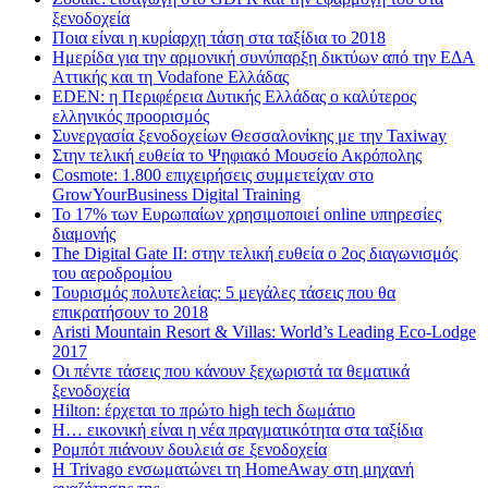
ξενοδοχεία
Ποια είναι η κυρίαρχη τάση στα ταξίδια το 2018
Ημερίδα για την αρμονική συνύπαρξη δικτύων από την ΕΔΑ
Αττικής και τη Vodafone Ελλάδας
EDEN: η Περιφέρεια Δυτικής Ελλάδας ο καλύτερος
ελληνικός προορισμός
Συνεργασία ξενοδοχείων Θεσσαλονίκης με την Taxiway
Στην τελική ευθεία το Ψηφιακό Μουσείο Ακρόπολης
Cosmote: 1.800 επιχειρήσεις συμμετείχαν στο
GrowYourBusiness Digital Training
Το 17% των Ευρωπαίων χρησιμοποιεί online υπηρεσίες
διαμονής
The Digital Gate II: στην τελική ευθεία ο 2ος διαγωνισμός
του αεροδρομίου
Τουρισμός πολυτελείας: 5 μεγάλες τάσεις που θα
επικρατήσουν το 2018
Aristi Mountain Resort & Villas: World’s Leading Eco-Lodge
2017
Οι πέντε τάσεις που κάνουν ξεχωριστά τα θεματικά
ξενοδοχεία
Hilton: έρχεται τo πρώτο high tech δωμάτιο
Η… εικονική είναι η νέα πραγματικότητα στα ταξίδια
Ρομπότ πιάνουν δουλειά σε ξενοδοχεία
Η Trivago ενσωματώνει τη HomeAway στη μηχανή