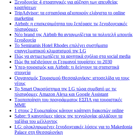
Ξενοδοχεία: 4 στρατηγικές για αύξηση των απευθείας
κρατήσεων
TripAdvisor: τα εστιατόρια αξιοποιούν ελάχιστα το online
marketing
Airbnb: η επισκεψιμότητα του ξεπέρασε τις ξενοδοχειακές
πλατφόρμες
Nέο brand της Airbnb θα ανταγωνίζεται τα πολυτελή μπουτίκ
ξενοδοχεία
Το Semiramis Hotel Rhodes επιλέγει συστήματα
επαγγελματικού κλιματισμού της LG
Πώς να αντιμετωπίζετε τα αρνητικά σχόλια στα social media
Πώς θα ταξιδεύουν οι Γερμανοί τουρίστες το 2030
Υπερ-τουρισμός και Airbnb: τι δείχνουν τα στατιστικά
στοιχεία
Οργανισμός Τουρισμού Θεσσαλονίκης: ιστοσελίδα γα τους
νέους
Το Smart Οικοσύστημα της LG τώρα συμβατό με τις
πλατφόρμες Amazon Alexa και Google Assistant
Τροποποίηση του προγράμματος ΕΣΠΑ για τουριστικές
ΜΜΕ
1 στους 2 Ευρωπαίους κάνουν κράτηση διακοπών online
Sabre: 9 καινοτόμες τάσεις της τεχνολογίας αλλάζουν τα
ταξίδια του μέλλοντος
LG: ολοκληρωμένες ξενοδοχειακές λύσεις για τo Makedonia
Palace στη Θεσσαλονίκη