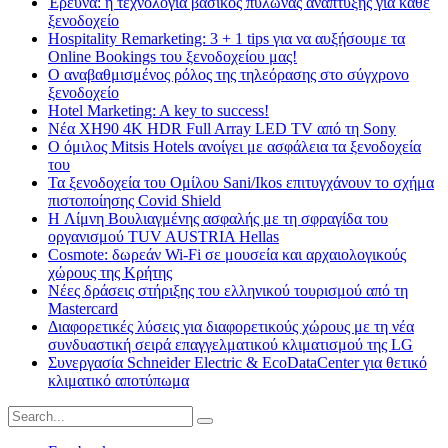
Έρευνα: η τεχνολογία βασικός πυλώνας ανάπτυξης για κάθε
ξενοδοχείο
Hospitality Remarketing: 3 + 1 tips για να αυξήσουμε τα
Online Bookings του ξενοδοχείου μας!
Ο αναβαθμισμένος ρόλος της τηλεόρασης στο σύγχρονο
ξενοδοχείο
Hotel Marketing: A key to success!
Νέα XH90 4K HDR Full Array LED TV από τη Sony
Ο όμιλος Mitsis Hotels ανοίγει με ασφάλεια τα ξενοδοχεία
του
Τα ξενοδοχεία του Ομίλου Sani/Ikos επιτυγχάνουν το σχήμα
πιστοποίησης Covid Shield
H Λίμνη Βουλιαγμένης ασφαλής με τη σφραγίδα του
οργανισμού TUV AUSTRIA Hellas
Cosmote: δωρεάν Wi-Fi σε μουσεία και αρχαιολογικούς
χώρους της Κρήτης
Νέες δράσεις στήριξης του ελληνικού τουρισμού από τη
Mastercard
Διαφορετικές λύσεις για διαφορετικούς χώρους με τη νέα
συνδυαστική σειρά επαγγελματικού κλιματισμού της LG
Συνεργασία Schneider Electric & EcoDataCenter για θετικό
κλιματικό αποτύπωμα