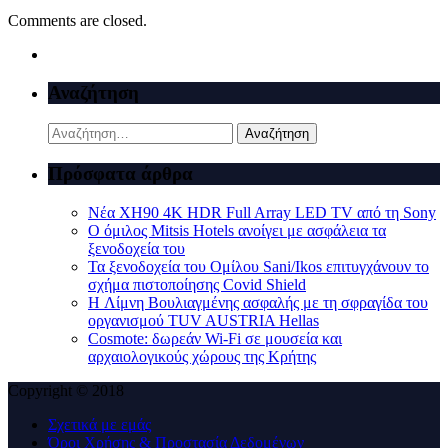
Comments are closed.
Αναζήτηση
Αναζήτηση
για:
Πρόσφατα άρθρα
Νέα XH90 4K HDR Full Array LED TV από τη Sony
Ο όμιλος Mitsis Hotels ανοίγει με ασφάλεια τα
ξενοδοχεία του
Τα ξενοδοχεία του Ομίλου Sani/Ikos επιτυγχάνουν το
σχήμα πιστοποίησης Covid Shield
H Λίμνη Βουλιαγμένης ασφαλής με τη σφραγίδα του
οργανισμού TUV AUSTRIA Hellas
Cosmote: δωρεάν Wi-Fi σε μουσεία και
αρχαιολογικούς χώρους της Κρήτης
Copyright © 2018
Σχετικά με εμάς
Όροι Χρήσης & Προστασία Δεδομένων