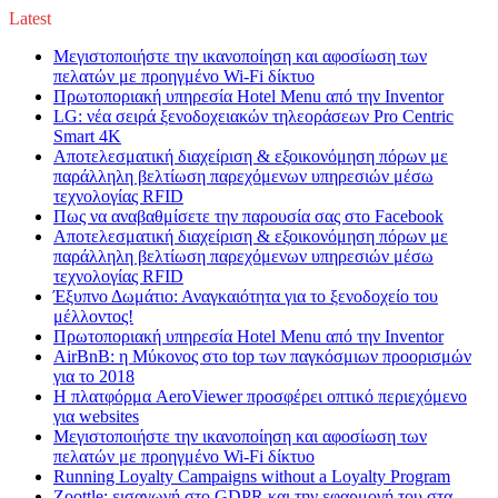
Latest
Μεγιστοποιήστε την ικανοποίηση και αφοσίωση των
πελατών με προηγμένο Wi-Fi δίκτυο
Πρωτοποριακή υπηρεσία Hotel Menu από την Inventor
LG: νέα σειρά ξενοδοχειακών τηλεοράσεων Pro Centric
Smart 4K
Αποτελεσματική διαχείριση & εξοικονόμηση πόρων με
παράλληλη βελτίωση παρεχόμενων υπηρεσιών μέσω
τεχνολογίας RFID
Πως να αναβαθμίσετε την παρουσία σας στο Facebook
Αποτελεσματική διαχείριση & εξοικονόμηση πόρων με
παράλληλη βελτίωση παρεχόμενων υπηρεσιών μέσω
τεχνολογίας RFID
Έξυπνο Δωμάτιο: Αναγκαιότητα για το ξενοδοχείο του
μέλλοντος!
Πρωτοποριακή υπηρεσία Hotel Menu από την Inventor
AirBnB: η Μύκονος στο top των παγκόσμιων προορισμών
για το 2018
Η πλατφόρμα AeroViewer προσφέρει οπτικό περιεχόμενο
για websites
Μεγιστοποιήστε την ικανοποίηση και αφοσίωση των
πελατών με προηγμένο Wi-Fi δίκτυο
Running Loyalty Campaigns without a Loyalty Program
Zoottle: εισαγωγή στο GDPR και την εφαρμογή του στα