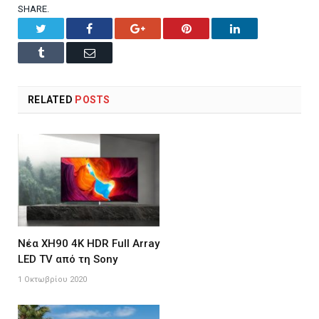
SHARE.
Twitter
Facebook
Google+
Pinterest
LinkedIn
Tumblr
Email
RELATED
POSTS
Νέα XH90 4K HDR Full Array
LED TV από τη Sony
1 Οκτωβρίου 2020