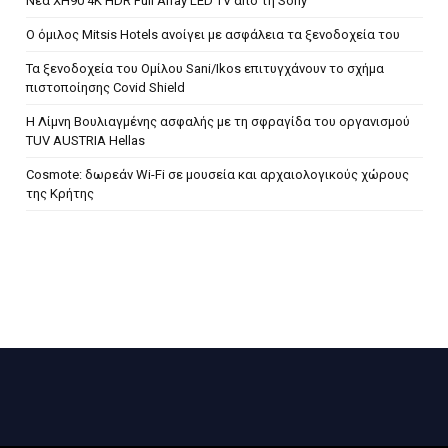
Νέα XH90 4K HDR Full Array LED TV από τη Sony
Ο όμιλος Mitsis Hotels ανοίγει με ασφάλεια τα ξενοδοχεία του
Τα ξενοδοχεία του Ομίλου Sani/Ikos επιτυγχάνουν το σχήμα
πιστοποίησης Covid Shield
H Λίμνη Βουλιαγμένης ασφαλής με τη σφραγίδα του οργανισμού
TUV AUSTRIA Hellas
Cosmote: δωρεάν Wi-Fi σε μουσεία και αρχαιολογικούς χώρους
της Κρήτης