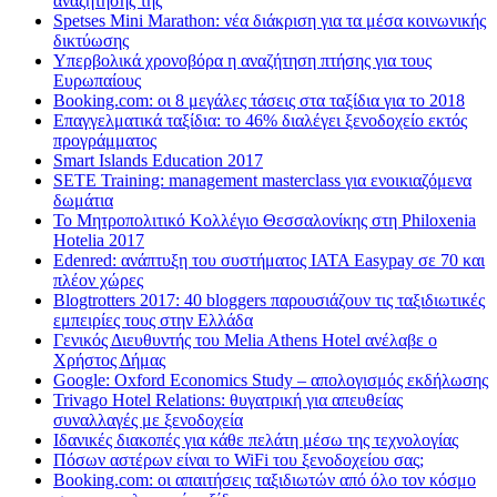
αναζήτησης της
Spetses Mini Marathon: νέα διάκριση για τα μέσα κοινωνικής
δικτύωσης
Υπερβολικά χρονοβόρα η αναζήτηση πτήσης για τους
Ευρωπαίους
Booking.com: οι 8 μεγάλες τάσεις στα ταξίδια για το 2018
Επαγγελματικά ταξίδια: το 46% διαλέγει ξενοδοχείο εκτός
προγράμματος
Smart Islands Education 2017
SETE Training: management masterclass για ενοικιαζόμενα
δωμάτια
Το Μητροπολιτικό Κολλέγιο Θεσσαλονίκης στη Philoxenia
Hotelia 2017
Edenred: ανάπτυξη του συστήματος IATA Easypay σε 70 και
πλέον χώρες
Blogtrotters 2017: 40 bloggers παρουσιάζουν τις ταξιδιωτικές
εμπειρίες τους στην Ελλάδα
Γενικός Διευθυντής του Melia Athens Hotel ανέλαβε ο
Χρήστος Δήμας
Google: Oxford Economics Study – απολογισμός εκδήλωσης
Trivago Hotel Relations: θυγατρική για απευθείας
συναλλαγές με ξενοδοχεία
Iδανικές διακοπές για κάθε πελάτη μέσω της τεχνολογίας
Πόσων αστέρων είναι το WiFi του ξενοδοχείου σας;
Booking.com: οι απαιτήσεις ταξιδιωτών από όλο τον κόσμο