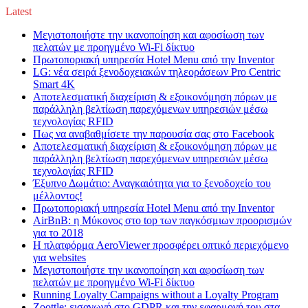
Latest
Μεγιστοποιήστε την ικανοποίηση και αφοσίωση των
πελατών με προηγμένο Wi-Fi δίκτυο
Πρωτοποριακή υπηρεσία Hotel Menu από την Inventor
LG: νέα σειρά ξενοδοχειακών τηλεοράσεων Pro Centric
Smart 4K
Αποτελεσματική διαχείριση & εξοικονόμηση πόρων με
παράλληλη βελτίωση παρεχόμενων υπηρεσιών μέσω
τεχνολογίας RFID
Πως να αναβαθμίσετε την παρουσία σας στο Facebook
Αποτελεσματική διαχείριση & εξοικονόμηση πόρων με
παράλληλη βελτίωση παρεχόμενων υπηρεσιών μέσω
τεχνολογίας RFID
Έξυπνο Δωμάτιο: Αναγκαιότητα για το ξενοδοχείο του
μέλλοντος!
Πρωτοποριακή υπηρεσία Hotel Menu από την Inventor
AirBnB: η Μύκονος στο top των παγκόσμιων προορισμών
για το 2018
Η πλατφόρμα AeroViewer προσφέρει οπτικό περιεχόμενο
για websites
Μεγιστοποιήστε την ικανοποίηση και αφοσίωση των
πελατών με προηγμένο Wi-Fi δίκτυο
Running Loyalty Campaigns without a Loyalty Program
Zoottle: εισαγωγή στο GDPR και την εφαρμογή του στα