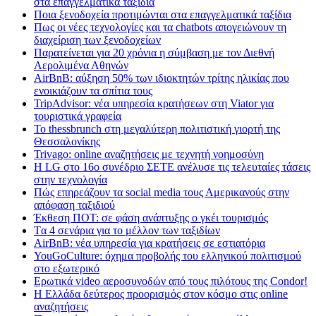
στα επαγγελματικά ταξίδια
Ποια ξενοδοχεία προτιμώνται στα επαγγελματικά ταξίδια
Πως οι νέες τεχνολογίες και τα chatbots απογειώνουν τη
διαχείριση των ξενοδοχείων
Παρατείνεται για 20 χρόνια η σύμβαση με τον Διεθνή
Αερολιμένα Αθηνών
AirBnB: αύξηση 50% των ιδιοκτητών τρίτης ηλικίας που
ενοικιάζουν τα σπίτια τους
TripAdvisor: νέα υπηρεσία κρατήσεων στη Viator για
τουριστικά γραφεία
Το thessbrunch στη μεγαλύτερη πολιτιστική γιορτή της
Θεσσαλονίκης
Trivago: online αναζητήσεις με τεχνητή νοημοσύνη
H LG στο 16ο συνέδριο ΣΕΤΕ ανέλυσε τις τελευταίες τάσεις
στην τεχνολογία
Πώς επηρεάζουν τα social media τους Αμερικανούς στην
απόφαση ταξιδιού
Έκθεση ΠΟΤ: σε φάση ανάπτυξης ο γκέι τουρισμός
Tα 4 σενάρια για το μέλλον των ταξιδίων
AirBnB: νέα υπηρεσία για κρατήσεις σε εστιατόρια
YouGoCulture: όχημα προβολής του ελληνικού πολιτισμού
στο εξωτερικό
Eρωτικά video αεροσυνοδών από τους πιλότους της Condor!
Η Ελλάδα δεύτερος προορισμός στον κόσμο στις online
αναζητήσεις