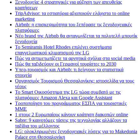
Ξενοδοχεία: 4 στρατηγικές για αύξηση των απευθείας
κρατήσεων
TripAdvisor: τα εστιατόρια αξιοποιούν ελάχιστα το online
marketing
Airbnb: η επισκεψιμότητα του ξεπέρασε τις ξενοδοχειακές
πλατφόρμες
Nέο brand της Airbnb θα ανταγωνίζεται τα πολυτελή μπουτίκ
ξενοδοχεία
Το Semiramis Hotel Rhodes επιλέγει συστήματα
επαγγελματικού κλιματισμού της LG
Πώς να αντιμετωπίζετε τα αρνητικά σχόλια στα social media
Πώς θα ταξιδεύουν οι Γερμανοί τουρίστες το 2030
Υπερ-τουρισμός και Airbnb: τι δείχνουν τα στατιστικά
στοιχεία
Οργανισμός Τουρισμού Θεσσαλονίκης: ιστοσελίδα γα τους
νέους
Το Smart Οικοσύστημα της LG τώρα συμβατό με τις
πλατφόρμες Amazon Alexa και Google Assistant
Τροποποίηση του προγράμματος ΕΣΠΑ για τουριστικές
ΜΜΕ
1 στους 2 Ευρωπαίους κάνουν κράτηση διακοπών online
Sabre: 9 καινοτόμες τάσεις της τεχνολογίας αλλάζουν τα
ταξίδια του μέλλοντος
LG: ολοκληρωμένες ξενοδοχειακές λύσεις για τo Makedonia
Palace στη Θεσσαλονίκη