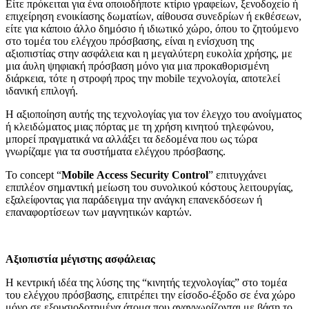
Είτε πρόκειται για ένα οποιοδήποτε κτίριο γραφείων, ξενοδοχείο ή
επιχείρηση ενοικίασης δωματίων, αίθουσα συνεδρίων ή εκθέσεων,
είτε για κάποιο άλλο δημόσιο ή ιδιωτικό χώρο, όπου το ζητούμενο
στο τομέα του ελέγχου πρόσβασης, είναι η ενίσχυση της
αξιοπιστίας στην ασφάλεια και η μεγαλύτερη ευκολία χρήσης, με
μια άυλη ψηφιακή πρόσβαση μόνο για μια προκαθορισμένη
διάρκεια, τότε η στροφή προς την mobile τεχνολογία, αποτελεί
ιδανική επιλογή.
Η αξιοποίηση αυτής της τεχνολογίας για τον έλεγχο του ανοίγματος
ή κλειδώματος μιας πόρτας με τη χρήση κινητού τηλεφώνου,
μπορεί πραγματικά να αλλάξει τα δεδομένα που ως τώρα
γνωρίζαμε για τα συστήματα ελέγχου πρόσβασης.
Το concept “
Mobile
Access
Security
Control
” επιτυγχάνει
επιπλέον σημαντική μείωση του συνολικού κόστους λειτουργίας,
εξαλείφοντας για παράδειγμα την ανάγκη επανεκδόσεων ή
επαναφορτίσεων των μαγνητικών καρτών.
Αξιοπιστία μέγιστης ασφάλειας
Η κεντρική ιδέα της λύσης της “κινητής τεχνολογίας” στο τομέα
του ελέγχου πρόσβασης, επιτρέπει την είσοδο-έξοδο σε ένα χώρο
μόνο σε εξουσιοδοτημένα άτομα που αναγνωρίζονται με βάση το