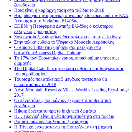
ξενοδοχεία
Ποια είναι η κυρίαρχη τάση στα ταξίδια το 2018
Ημερίδα για την αρμονική συνύπαρξη δικτύων από την ΕΔΑ
Αττικής και τη Vodafone Ελλάδας
EDEN: η Περιφέρεια Δυτικής Ελλάδας ο καλύτερος
ελληνικός προορισμός
Συνεργασία ξενοδοχείων Θεσσαλονίκης με την Taxiway
Στην τελική ευθεία το Ψηφιακό Μουσείο Ακρόπολης
Cosmote: 1.800 επιχειρήσεις συμμετείχαν στο
GrowYourBusiness Digital Training
Το 17% των Ευρωπαίων χρησιμοποιεί online υπηρεσίες
διαμονής
The Digital Gate II: στην τελική ευθεία ο 2ος διαγωνισμός
του αεροδρομίου
Τουρισμός πολυτελείας: 5 μεγάλες τάσεις που θα
επικρατήσουν το 2018
Aristi Mountain Resort & Villas: World’s Leading Eco-Lodge
2017
Οι πέντε τάσεις που κάνουν ξεχωριστά τα θεματικά
ξενοδοχεία
Hilton: έρχεται τo πρώτο high tech δωμάτιο
Η… εικονική είναι η νέα πραγματικότητα στα ταξίδια
Ρομπότ πιάνουν δουλειά σε ξενοδοχεία
Η Trivago ενσωματώνει τη HomeAway στη μηχανή