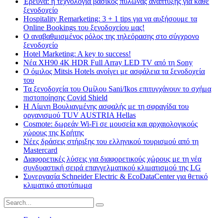
Έρευνα: η τεχνολογία βασικός πυλώνας ανάπτυξης για κάθε
ξενοδοχείο
Hospitality Remarketing: 3 + 1 tips για να αυξήσουμε τα
Online Bookings του ξενοδοχείου μας!
Ο αναβαθμισμένος ρόλος της τηλεόρασης στο σύγχρονο
ξενοδοχείο
Hotel Marketing: A key to success!
Νέα XH90 4K HDR Full Array LED TV από τη Sony
Ο όμιλος Mitsis Hotels ανοίγει με ασφάλεια τα ξενοδοχεία
του
Τα ξενοδοχεία του Ομίλου Sani/Ikos επιτυγχάνουν το σχήμα
πιστοποίησης Covid Shield
H Λίμνη Βουλιαγμένης ασφαλής με τη σφραγίδα του
οργανισμού TUV AUSTRIA Hellas
Cosmote: δωρεάν Wi-Fi σε μουσεία και αρχαιολογικούς
χώρους της Κρήτης
Νέες δράσεις στήριξης του ελληνικού τουρισμού από τη
Mastercard
Διαφορετικές λύσεις για διαφορετικούς χώρους με τη νέα
συνδυαστική σειρά επαγγελματικού κλιματισμού της LG
Συνεργασία Schneider Electric & EcoDataCenter για θετικό
κλιματικό αποτύπωμα