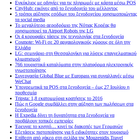
Εγκύκλιος με οδηγίες για τις πληρωμές με κάρτα μέσω POS
CityHub: εικόνες από το ξενοδοχείο του μέλλοντος
5 τρόποι αύξησης εσόδων του ξενοδοχείου χρησιμοποιώντας
τα social media
Το μεγαλύτερο αεροδρόμιο της Νότιας Κορέας θα
χρησιμοποιεί τα Airport Robots της LG
Οι 4 κορυφαίες τάσεις της τεχνολογίας στα ξενοδοχεία
Cosmote: Wi-Fi σε 20 αρχαιολογικούς χώρους σε όλη την
Ελλάδα
LG: σεμινάριο στη Θεσσαλονίκη για λύσεις επαγγελματικού
κλιματισμού
766 τουριστικά καταλύματα στην πλατφόρμα ηλεκτρονικής
γνωστοποίησης
Συνεργασία Global Blue με Europass για συναλλαγές μέσω
WeChat
Υποχρεωτικά τα POS στα ξενοδοχεία – έως 27 Ιουλίου η
προθεσμία
Tripsta: 1,8 εκατομμύρια κρατήσεις το 2016
Πώς η Google συμβάλλει στην αύξηση των πωλήσεων στα
ξενοδοχεία
Η Expedia δίνει τη δυνατότητα στα ξενοδοχεία να
προβάλουν τοπικές εμπειρίες
Έρευνα: το κινητό… κινεί τις διακοπές των Γερμανών
Εξετάσεις πιστοποίησης για 6 ειδικότητες στον τουρισμό
Επίθεση από χάκερ στη σελίδα της Mouzenidis Travel