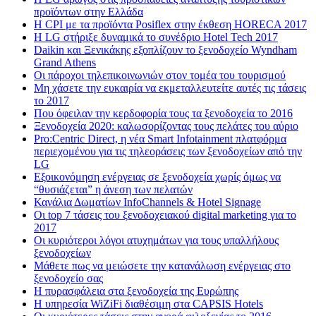
προϊόντων στην Ελλάδα
Η CPI με τα προϊόντα Posiflex στην έκθεση HORECA 2017
H LG στήριξε δυναμικά το συνέδριο Hotel Tech 2017
Daikin και Ξενικάκης εξοπλίζουν το ξενοδοχείο Wyndham
Grand Athens
Οι πάροχοι τηλεπικοινωνιών στον τομέα του τουρισμού
Μη χάσετε την ευκαιρία να εκμεταλλευτείτε αυτές τις τάσεις
το 2017
Που όφειλαν την κερδοφορία τους τα ξενοδοχεία το 2016
Ξενοδοχεία 2020: καλωσορίζοντας τους πελάτες του αύριο
Pro:Centric Direct, η νέα Smart Infotainment πλατφόρμα
περιεχομένου για τις τηλεοράσεις των ξενοδοχείων από την
LG
Εξοικονόμηση ενέργειας σε ξενοδοχεία χωρίς όμως να
“θυσιάζεται” η άνεση των πελατών
Κανάλια Δωματίων InfoChannels & Hotel Signage
Οι top 7 τάσεις του ξενοδοχειακού digital marketing για το
2017
Οι κυριότεροι λόγοι ατυχημάτων για τους υπαλλήλους
ξενοδοχείων
Μάθετε πως να μειώσετε την κατανάλωση ενέργειας στο
ξενοδοχείο σας
Η πυρασφάλεια στα ξενοδοχεία της Ευρώπης
Η υπηρεσία WiZiFi διαθέσιμη στα CAPSIS Hotels