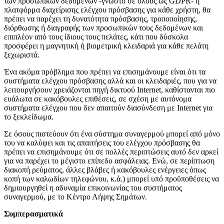
των προσωπικών δεδομένων -γνωστό σε όλους ως GDPR- η
πλατφόρμα διαχείρισης ελέγχου πρόσβασης για κάθε χρήστη, θα
πρέπει να παρέχει τη δυνατότητα πρόσβασης, τροποποίησης,
διόρθωσης ή διαγραφής των προσωπικών τους δεδομένων και
επιπλέον από τους ίδιους τους πελάτες, κάτι που δύσκολα
προσφέρει η μαγνητική ή βιομετρική κλειδαριά για κάθε πελάτη
ξεχωριστά.
Ένα ακόμα πρόβλημα που πρέπει να επισημάνουμε είναι ότι τα
συστήματα ελέγχου πρόσβασης αλλά και οι κλειδαριές, που για να
λειτουργήσουν χρειάζονται πηγή δικτυού Internet, καθίστανται πιο
ευάλωτα σε κακόβουλες επιθέσεις, σε σχέση με αυτόνομα
συστήματα ελέγχου που δεν απαιτούν διασύνδεση με Internet για
το ξεκλείδωμα.
Σε όσους πιστεύουν ότι ένα σύστημα συναγερμού μπορεί από μόνο
του να καλύψει και τις απαιτήσεις του ελέγχου πρόσβασης θα
πρέπει να επισημάνουμε ότι σε πολλές περιπτώσεις αυτό δεν αρκεί
για να παρέχει το μέγιστο επίπεδο ασφάλειας. Ενώ, σε περίπτωση
διακοπή ρεύματος, άλλες βλάβες ή κακόβουλες ενέργειες όπως
κοπή των καλωδίων τηλεφώνου, κ.ά.) μπορεί υπό προϋποθέσεις να
δημιουργηθεί η αδυναμία επικοινωνίας του συστήματος
συναγερμού, με το Κέντρο Λήψης Σημάτων.
Συμπερασματικά