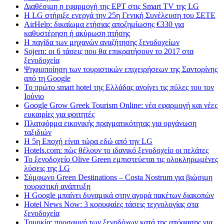
Διαθέσιμη η εφαρμογή της ΕΡΤ στις Smart TV της LG
Η LG στήριξε ενεργά την 25η Γενική Συνέλευση του ΣΕΤΕ
AirHelp: δικαίωμα ετήσιας αποζημίωσης €330 για
καθυστέρηση ή ακύρωση πτήσης
Η παγίδα των μηχανών αναζήτησης ξενοδοχείων
Sojern: οι 6 τάσεις που θα επικρατήσουν το 2017 στα
ξενοδοχεία
Ψηφιοποίηση των τουριστικών επιχειρήσεων της Σαντορίνης
από τη Google
Το πρώτο smart hotel της Ελλάδας ανοίγει τις πύλες του τον
Ιούνιο
Google Grow Greek Tourism Online: νέα εφαρμογή και νέες
ευκαιρίες για φοιτητές
Πλατφόρμα εικονικής πραγματικότητας για οργάνωση
ταξιδιών
Η 5η Εποχή είναι τώρα εδώ από την LG
Hotels.com: πώς θέλουν το ιδανικό ξενοδοχείο οι πελάτες
To ξενοδοχείο Olive Green εμπιστεύεται τις ολοκληρωμένες
λύσεις της LG
Σύμφωνο Green Destinations – Costa Nostrum για βιώσιμη
τουριστική ανάπτυξη
H Google μπαίνει δυναμικά στην αγορά πακέτων διακοπών
Hotel News Now: 3 κορυφαίες τάσεις τεχνολογίας στα
ξενοδοχεία
Τουρκία: προσφυγή των ξενοδόχων κατά της απόφασης για