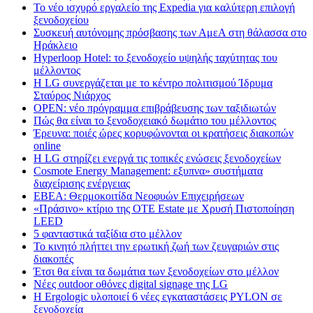
Το νέο ισχυρό εργαλείο της Expedia για καλύτερη επιλογή
ξενοδοχείου
Συσκευή αυτόνομης πρόσβασης των ΑμεΑ στη θάλασσα στο
Ηράκλειο
Hyperloop Hotel: το ξενοδοχείο υψηλής ταχύτητας του
μέλλοντος
Η LG συνεργάζεται με το κέντρο πολιτισμού Ίδρυμα
Σταύρος Νιάρχος
OPEN: νέο πρόγραμμα επιβράβευσης των ταξιδιωτών
Πώς θα είναι το ξενοδοχειακό δωμάτιο του μέλλοντος
Έρευνα: ποιές ώρες κορυφώνονται οι κρατήσεις διακοπών
online
Η LG στηρίζει ενεργά τις τοπικές ενώσεις ξενοδοχείων
Cosmote Energy Management: εξυπνα» συστήματα
διαχείρισης ενέργειας
ΕΒΕΑ: Θερμοκοιτίδα Νεοφυών Επιχειρήσεων
«Πράσινο» κτίριο της OTE Estate με Χρυσή Πιστοποίηση
LEED
5 φανταστικά ταξίδια στο μέλλον
Το κινητό πλήττει την ερωτική ζωή των ζευγαριών στις
διακοπές
Έτσι θα είναι τα δωμάτια των ξενοδοχείων στο μέλλον
Nέες outdoor οθόνες digital signage της LG
Η Ergologic υλοποιεί 6 νέες εγκαταστάσεις PYLON σε
ξενοδοχεία