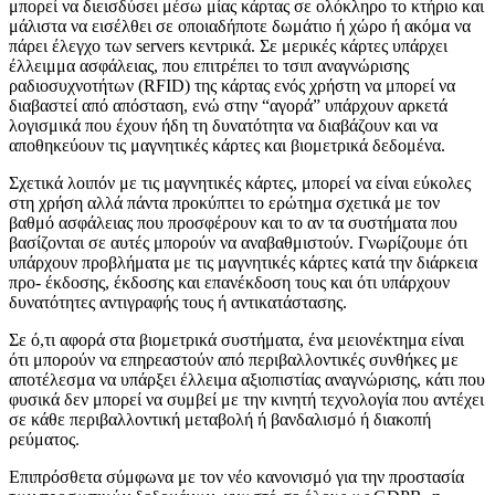
μπορεί να διεισδύσει μέσω μίας κάρτας σε ολόκληρο το κτήριο και
μάλιστα να εισέλθει σε οποιαδήποτε δωμάτιο ή χώρο ή ακόμα να
πάρει έλεγχο των servers κεντρικά. Σε μερικές κάρτες υπάρχει
έλλειμμα ασφάλειας, που επιτρέπει το τσιπ αναγνώρισης
ραδιοσυχνοτήτων (RFID) της κάρτας ενός χρήστη να μπορεί να
διαβαστεί από απόσταση, ενώ στην “αγορά” υπάρχουν αρκετά
λογισμικά που έχουν ήδη τη δυνατότητα να διαβάζουν και να
αποθηκεύουν τις μαγνητικές κάρτες και βιομετρικά δεδομένα.
Σχετικά λοιπόν με τις μαγνητικές κάρτες, μπορεί να είναι εύκολες
στη χρήση αλλά πάντα προκύπτει το ερώτημα σχετικά με τον
βαθμό ασφάλειας που προσφέρουν και το αν τα συστήματα που
βασίζονται σε αυτές μπορούν να αναβαθμιστούν. Γνωρίζουμε ότι
υπάρχουν προβλήματα με τις μαγνητικές κάρτες κατά την διάρκεια
προ- έκδοσης, έκδοσης και επανέκδοση τους και ότι υπάρχουν
δυνατότητες αντιγραφής τους ή αντικατάστασης.
Σε ό,τι αφορά στα βιομετρικά συστήματα, ένα μειονέκτημα είναι
ότι μπορούν να επηρεαστούν από περιβαλλοντικές συνθήκες με
αποτέλεσμα να υπάρξει έλλειμα αξιοπιστίας αναγνώρισης, κάτι που
φυσικά δεν μπορεί να συμβεί με την κινητή τεχνολογία που αντέχει
σε κάθε περιβαλλοντική μεταβολή ή βανδαλισμό ή διακοπή
ρεύματος.
Επιπρόσθετα σύμφωνα με τον νέο κανονισμό για την προστασία