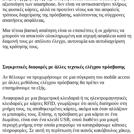
αξιοποίηση των smartphone, δεν είναι να αντικαταστήσει πλήρως
τις φυσικές κάρτες, αλλά να προτείνει νέους και πιο ασφαλείς
τρόπους διαχείρισης της πρόσβασης, καλύπτοντας τις σύγχρονες
απαιτήσεις ασφάλειας.
Μια τέτοια βασική απαίτηση είναι οι επισκέπτες ή οι χρήστες να
μπορούν να αποκτούν ολοκληρωμένη και ισχυρή ασφάλεια κατά τη
διαμονή τους με απόλυτο έλεγχο, αυτονομία και αυτοδιαχείριση
της κράτησης τους.
Συγκριτικές διαφορές με άλλες τεχνικές ελέγχου πρόσβασης
Αν θέλουμε να προχωρήσουμε σε μια σύγκριση του mobile access
με άλλες μεθόδους ελέγχου πρόσβασης θα πρέπει να
επισημάνουμε τα εξής.
Αναφορικά με μια βιομετρική κλειδαριά ή τις ηλεκτρομαγνητικές
κλειδαριές με κάρτες RFID, γνωρίζουμε ότι αυτές διατηρούν στη
μνήμη τους, τις αποθηκευμένες κάρτες, ακόμα και όταν αλλάζουν
οι μπαταρίες τους. Επίσης, η πρόσβαση με μια κάρτα σε ένα
δωμάτιο, είναι σαν ένα κλειδί USB, οπού διαθέτει μια μικρή
περιοχή μνήμης στην οποία μπορούμε να καταγράψουμε κάποιες
πληροφορίες. Σε αυτή τη περίπτωση ένα ικανός κακόβουλος χάκερ,