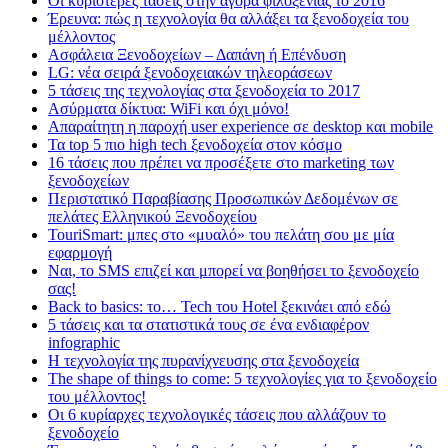
Οι κυριότερες τάσεις στην αγορά φιλοξενίας το 2016
Έρευνα: πώς η τεχνολογία θα αλλάξει τα ξενοδοχεία του
μέλλοντος
Ασφάλεια Ξενοδοχείων – Δαπάνη ή Επένδυση
LG: νέα σειρά ξενοδοχειακών τηλεοράσεων
5 τάσεις της τεχνολογίας στα ξενοδοχεία το 2017
Ασύρματα δίκτυα: WiFi και όχι μόνο!
Απαραίτητη η παροχή user experience σε desktop και mobile
Τα top 5 πιο high tech ξενοδοχεία στον κόσμο
16 τάσεις που πρέπει να προσέξετε στο marketing των
ξενοδοχείων
Περιστατικό Παραβίασης Προσωπικών Δεδομένων σε
πελάτες Ελληνικού Ξενοδοχείου
TouriSmart: μπες στο «μυαλό» του πελάτη σου με μία
εφαρμογή
Ναι, το SMS επιζεί και μπορεί να βοηθήσει το ξενοδοχείο
σας!
Back to basics: το… Tech του Hotel ξεκινάει από εδώ
5 τάσεις και τα στατιστικά τους σε ένα ενδιαφέρον
infographic
Η τεχνολογία της πυρανίχνευσης στα ξενοδοχεία
The shape of things to come: 5 τεχνολογίες για το ξενοδοχείο
του μέλλοντος!
Οι 6 κυρίαρχες τεχνολογικές τάσεις που αλλάζουν το
ξενοδοχείο