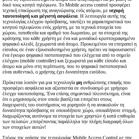
δικό τους κινητό τηλέφωνο. Το Mobile access control προσφέρει
τεχνική επικύρωση της αναγνώρισης ενός ατόμου, με
ισχυρή
ταυτοποίησή και μέγιστή ασφάλεια
. Η λειτουργία αυτής της
τεχνολογίας ελέγχου πρόσβασης, ταυτίζει τα χαρακτηριστικά του
κινητού τηλεφώνου ενός χρήστη, με τα τεχνικά στοιχεία του
χώρου, τοποθεσία και αριθμό του δωματίου, με τα στοιχειά της
κράτησης του κάθε χρήστη με ένα και μοναδικό κρυπτογραφημένο
ψηφιακό κλειδί, ξεχωριστά ανά άτομο. Προκειμένου να επιτραπεί η
είσοδος σε έναν εξουσιοδοτημένο χρήστη, πρέπει να παρουσιαστεί
ένα έγκυρο ψηφιακό πιστοποιητικό που ελέγχεται από το σημείο
ελέγχου (mobile controller) και ξεχωριστά για κάθε είσοδο και
άτομο και μόνο στη περίπτωση, που το ψηφιακό πιστοποιητικό
είναι αυθεντικό, ο χρήστης έχει δυνατότητα εισόδου.
Πρόκειται λοιπόν για μια τεχνολογία
μη
ανθρώπινης επαφής που
προσφέρει ασφάλεια και αξιοπιστία σε συνδυασμό με γρήγορο
έλεγχο ταυτοποίησης. Ένα επίσης σημαντικό πλεονέκτημα, είναι
ότι ο μηχανισμός στον οποίο βασίζεται επιτρέπει στους
διαχειριστές του συστήματος να χορηγούν ή να ανακαλούν τη
δυνατότητα πρόσβασης σε οποιοδήποτε χώρο, οποιαδήποτε στιγμή,
διαχωρίζοντας αυτόνομα τα στοιχεία των χρηστών ή κατά επιθυμία
των πελατών ,επιτρέποντας παράλληλα την πλήρη διαγραφή όλων
των στοιχείων αυτών!
Στόχος της χρήσης της τεχνολογίας Mobile Access Control με την