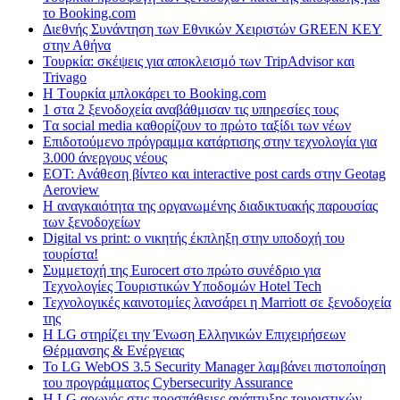
το Booking.com
Διεθνής Συνάντηση των Εθνικών Χειριστών GREEN KEY
στην Αθήνα
Τουρκία: σκέψεις για αποκλεισμό των TripAdvisor και
Trivago
H Tουρκία μπλοκάρει το Booking.com
1 στα 2 ξενοδοχεία αναβάθμισαν τις υπηρεσίες τους
Tα social media καθορίζουν το πρώτο ταξίδι των νέων
Επιδοτούμενο πρόγραμμα κατάρτισης στην τεχνολογία για
3.000 άνεργους νέους
ΕΟΤ: Ανάθεση βίντεο και interactive post cards στην Geotag
Aeroview
Η αναγκαιότητα της οργανωμένης διαδικτυακής παρουσίας
των ξενοδοχείων
Digital vs print: ο νικητής έκπληξη στην υποδοχή του
τουρίστα!
Συμμετοχή της Eurocert στο πρώτο συνέδριο για
Τεχνολογίες Τουριστικών Υποδομών Hotel Tech
Τεχνολογικές καινοτομίες λανσάρει η Marriott σε ξενοδοχεία
της
H LG στηρίζει την Ένωση Ελληνικών Επιχειρήσεων
Θέρμανσης & Ενέργειας
Το LG WebOS 3.5 Security Manager λαμβάνει πιστοποίηση
του προγράμματος Cybersecurity Assurance
Η LG αρωγός στις προσπάθειες ανάπτυξης τουριστικών