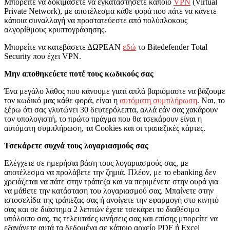
Μπορείτε να δοκιμάσετε να εγκαταστήσετε κάποιο
VPN
(Virtual
Private Network), με αποτέλεσμα κάθε φορά που πάτε να κάνετε
κάποια συναλλαγή να προστατεύεστε από πολύπλοκους
αλγορίθμους κρυπτογράφησης.
Μπορείτε να κατεβάσετε ΔΩΡΕΑΝ
εδώ
το Bitedefender Total
Security που έχει VPN.
Μην αποθηκεύετε ποτέ τους κωδικούς σας
Ένα μεγάλο λάθος που κάνουμε γιατί απλά βαριόμαστε να βάζουμε
τον κωδικό μας κάθε φορά, είναι η
αυτόματη συμπλήρωση
. Ναι, το
ξέρω ότι σας γλυτώνει 30 δευτερόλεπτα, αλλά εάν σας χακάρουν
τον υπολογιστή, το πρώτο πράγμα που θα τσεκάρουν είναι η
αυτόματη συμπλήρωση, τα Cookies και οι τραπεζικές κάρτες.
Τσεκάρετε συχνά τους λογαριασμούς σας
Ελέγχετε σε ημερήσια βάση τους λογαριασμούς σας, με
αποτέλεσμα να προλάβετε την ζημιά. Πλέον, με το ebanking δεν
χρειάζεται να πάτε στην τράπεζα και να περιμένετε στην ουρά για
να μάθετε την κατάσταση του λογαριασμού σας. Μπαίνετε στην
ιστοσελίδα της τράπεζας σας ή ανοίγετε την εφαρμογή στο κινητό
σας και σε διάστημα 2 λεπτών έχετε τσεκάρει το διαθέσιμο
υπόλοιπο σας, τις τελευταίες κινήσεις σας και επίσης μπορείτε να
εξαγάγετε αυτά τα δεδομένα σε κάποιο αρχείο PDF ή Excel