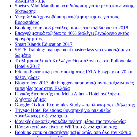
αναζήτησης της
Spetses Mini Marathon: νέα διάκριση για τα μέσα κοινωνικής
δικτύωσης
Υπερβολικά χρονοβόρα η αναζήτηση πτήσης για τους
Ευρωπαίους
Booking.com: οι 8 μεγάλες τάσεις στα ταξίδια για το 2018
Επαγγελματικά ταξίδια: το 46% διαλέγει ξενοδοχείο εκτός
προγράμματος
Smart Islands Education 2017
SETE Training: management masterclass για ενοικιαζόμενα
δωμάτια
Το Μητροπολιτικό Κολλέγιο Θεσσαλονίκης στη Philoxenia
Hotelia 2017
Edenred: ανάπτυξη του συστήματος IATA Easypay σε 70 και
πλέον χώρες
Blogtrotters 2017: 40 bloggers παρουσιάζουν τις ταξιδιωτικές
εμπειρίες τους στην Ελλάδα
Γενικός Διευθυντής του Melia Athens Hotel ανέλαβε ο
Χρήστος Δήμας
Google: Oxford Economics Study – απολογισμός εκδήλωσης
Trivago Hotel Relations: θυγατρική για απευθείας
συναλλαγές με ξενοδοχεία
Iδανικές διακοπές για κάθε πελάτη μέσω της τεχνολογίας
Πόσων αστέρων είναι το WiFi του ξενοδοχείου σας;
Booking.com: οι απαιτήσεις ταξιδιωτών από όλο τον κόσμο