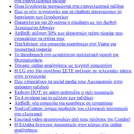
στα επαγγελματικά ταξίδια
Ποια ξενοδοχεία προτιμώνται στα επαγγελματικά ταξίδια
Πως οι νέες τεχνολογίες και τα chatbots απογειώνουν τη
διαχείριση των ξενοδοχείων
Παρατείνεται για 20 χρόνια η σύμβαση με τον Διεθνή
Αερολιμένα Αθηνών
AirBnB: αύξηση 50% των ιδιοκτητών τρίτης ηλικίας που
ενοικιάζουν τα σπίτια τους
TripAdvisor: νέα υπηρεσία κρατήσεων στη Viator για
τουριστικά γραφεία
Το thessbrunch στη μεγαλύτερη πολιτιστική γιορτή της
Θεσσαλονίκης
Trivago: online αναζητήσεις με τεχνητή νοημοσύνη
H LG στο 16ο συνέδριο ΣΕΤΕ ανέλυσε τις τελευταίες τάσεις
στην τεχνολογία
Πώς επηρεάζουν τα social media τους Αμερικανούς στην
απόφαση ταξιδιού
Έκθεση ΠΟΤ: σε φάση ανάπτυξης ο γκέι τουρισμός
Tα 4 σενάρια για το μέλλον των ταξιδίων
AirBnB: νέα υπηρεσία για κρατήσεις σε εστιατόρια
YouGoCulture: όχημα προβολής του ελληνικού πολιτισμού
στο εξωτερικό
Eρωτικά video αεροσυνοδών από τους πιλότους της Condor!
Η Ελλάδα δεύτερος προορισμός στον κόσμο στις online
αναζητήσεις