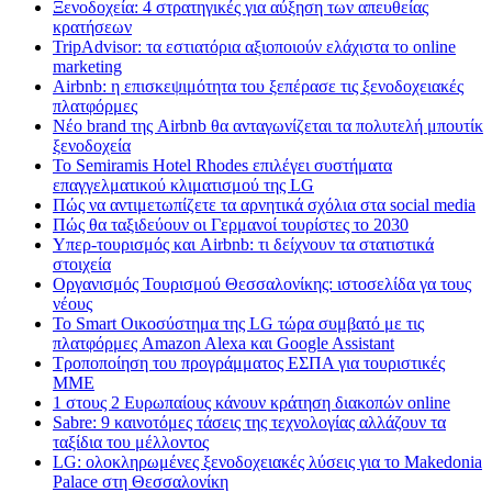
Ξενοδοχεία: 4 στρατηγικές για αύξηση των απευθείας
κρατήσεων
TripAdvisor: τα εστιατόρια αξιοποιούν ελάχιστα το online
marketing
Airbnb: η επισκεψιμότητα του ξεπέρασε τις ξενοδοχειακές
πλατφόρμες
Nέο brand της Airbnb θα ανταγωνίζεται τα πολυτελή μπουτίκ
ξενοδοχεία
Το Semiramis Hotel Rhodes επιλέγει συστήματα
επαγγελματικού κλιματισμού της LG
Πώς να αντιμετωπίζετε τα αρνητικά σχόλια στα social media
Πώς θα ταξιδεύουν οι Γερμανοί τουρίστες το 2030
Υπερ-τουρισμός και Airbnb: τι δείχνουν τα στατιστικά
στοιχεία
Οργανισμός Τουρισμού Θεσσαλονίκης: ιστοσελίδα γα τους
νέους
Το Smart Οικοσύστημα της LG τώρα συμβατό με τις
πλατφόρμες Amazon Alexa και Google Assistant
Τροποποίηση του προγράμματος ΕΣΠΑ για τουριστικές
ΜΜΕ
1 στους 2 Ευρωπαίους κάνουν κράτηση διακοπών online
Sabre: 9 καινοτόμες τάσεις της τεχνολογίας αλλάζουν τα
ταξίδια του μέλλοντος
LG: ολοκληρωμένες ξενοδοχειακές λύσεις για τo Makedonia
Palace στη Θεσσαλονίκη