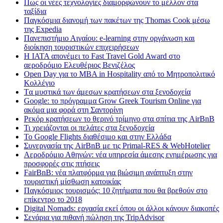
Πως οι νέες τεχνολογίες διαμορφώνουν το μέλλον στα
ταξίδια
Παγκόσμια διανομή των πακέτων της Thomas Cook μέσω
της Expedia
Πανεπιστήμιο Αιγαίου: e-learning στην οργάνωση και
διοίκηση τουριστικών επιχειρήσεων
Η IATA απονέμει το Fast Travel Gold Award στο
αεροδρόμιο Ελευθέριος Βενιζέλος
Open Day για το MBA in Hospitality από το Μητροπολιτικό
Κολλέγιο
Tα μυστικά των άμεσων κρατήσεων στα ξενοδοχεία
Google: το πρόγραμμα Grow Greek Tourism Online για
ακόμα μια φορά στη Σαντορίνη
Ρεκόρ κρατήσεων το θερινό τρίμηνο στα σπίτια της AirBnB
Τι χρειάζονται οι πελάτες στα ξενοδοχεία
Το Google Flights διαθέσιμο και στην Ελλάδα
Συνεργασία​ ​της​ ​AirBnB​ ​με​ ​τις​ ​Primal-RES​ ​&​ ​WebHotelier
Aεροδρόμιο Αθηνών: νέα υπηρεσία άμεσης ενημέρωσης για
προσφορές στις πτήσεις
FairBnB: νέα πλατφόρμα για βιώσιμη ανάπτυξη στην
τουριστική μίσθωση κατοικίας
Παγκόσμιος τουρισμός: 10 ζητήματα που θα βρεθούν στο
επίκεντρο το 2018
Digital Nomads: εργασία εκεί όπου οι άλλοι κάνουν διακοπές
Σενάρια για πιθανή πώληση της TripAdvisor