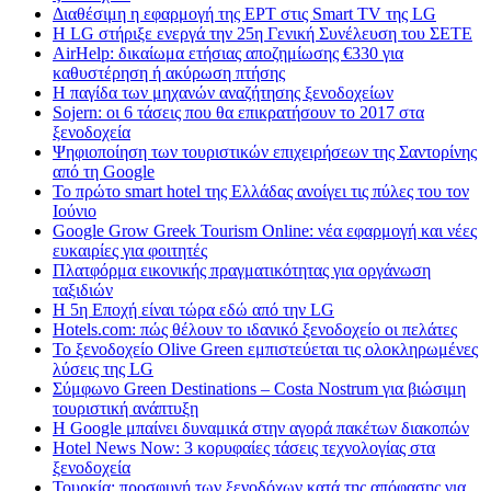
Διαθέσιμη η εφαρμογή της ΕΡΤ στις Smart TV της LG
Η LG στήριξε ενεργά την 25η Γενική Συνέλευση του ΣΕΤΕ
AirHelp: δικαίωμα ετήσιας αποζημίωσης €330 για
καθυστέρηση ή ακύρωση πτήσης
Η παγίδα των μηχανών αναζήτησης ξενοδοχείων
Sojern: οι 6 τάσεις που θα επικρατήσουν το 2017 στα
ξενοδοχεία
Ψηφιοποίηση των τουριστικών επιχειρήσεων της Σαντορίνης
από τη Google
Το πρώτο smart hotel της Ελλάδας ανοίγει τις πύλες του τον
Ιούνιο
Google Grow Greek Tourism Online: νέα εφαρμογή και νέες
ευκαιρίες για φοιτητές
Πλατφόρμα εικονικής πραγματικότητας για οργάνωση
ταξιδιών
Η 5η Εποχή είναι τώρα εδώ από την LG
Hotels.com: πώς θέλουν το ιδανικό ξενοδοχείο οι πελάτες
To ξενοδοχείο Olive Green εμπιστεύεται τις ολοκληρωμένες
λύσεις της LG
Σύμφωνο Green Destinations – Costa Nostrum για βιώσιμη
τουριστική ανάπτυξη
H Google μπαίνει δυναμικά στην αγορά πακέτων διακοπών
Hotel News Now: 3 κορυφαίες τάσεις τεχνολογίας στα
ξενοδοχεία
Τουρκία: προσφυγή των ξενοδόχων κατά της απόφασης για