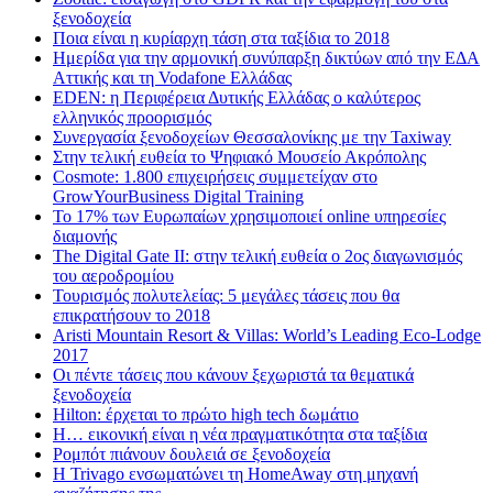
ξενοδοχεία
Ποια είναι η κυρίαρχη τάση στα ταξίδια το 2018
Ημερίδα για την αρμονική συνύπαρξη δικτύων από την ΕΔΑ
Αττικής και τη Vodafone Ελλάδας
EDEN: η Περιφέρεια Δυτικής Ελλάδας ο καλύτερος
ελληνικός προορισμός
Συνεργασία ξενοδοχείων Θεσσαλονίκης με την Taxiway
Στην τελική ευθεία το Ψηφιακό Μουσείο Ακρόπολης
Cosmote: 1.800 επιχειρήσεις συμμετείχαν στο
GrowYourBusiness Digital Training
Το 17% των Ευρωπαίων χρησιμοποιεί online υπηρεσίες
διαμονής
The Digital Gate II: στην τελική ευθεία ο 2ος διαγωνισμός
του αεροδρομίου
Τουρισμός πολυτελείας: 5 μεγάλες τάσεις που θα
επικρατήσουν το 2018
Aristi Mountain Resort & Villas: World’s Leading Eco-Lodge
2017
Οι πέντε τάσεις που κάνουν ξεχωριστά τα θεματικά
ξενοδοχεία
Hilton: έρχεται τo πρώτο high tech δωμάτιο
Η… εικονική είναι η νέα πραγματικότητα στα ταξίδια
Ρομπότ πιάνουν δουλειά σε ξενοδοχεία
Η Trivago ενσωματώνει τη HomeAway στη μηχανή