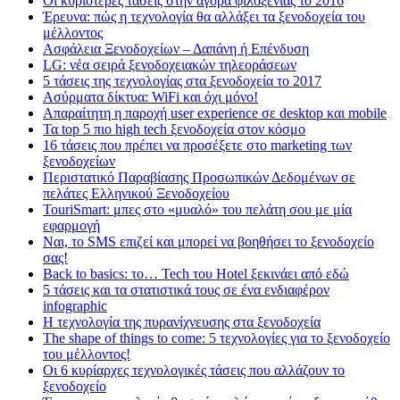
Οι κυριότερες τάσεις στην αγορά φιλοξενίας το 2016
Έρευνα: πώς η τεχνολογία θα αλλάξει τα ξενοδοχεία του
μέλλοντος
Ασφάλεια Ξενοδοχείων – Δαπάνη ή Επένδυση
LG: νέα σειρά ξενοδοχειακών τηλεοράσεων
5 τάσεις της τεχνολογίας στα ξενοδοχεία το 2017
Ασύρματα δίκτυα: WiFi και όχι μόνο!
Απαραίτητη η παροχή user experience σε desktop και mobile
Τα top 5 πιο high tech ξενοδοχεία στον κόσμο
16 τάσεις που πρέπει να προσέξετε στο marketing των
ξενοδοχείων
Περιστατικό Παραβίασης Προσωπικών Δεδομένων σε
πελάτες Ελληνικού Ξενοδοχείου
TouriSmart: μπες στο «μυαλό» του πελάτη σου με μία
εφαρμογή
Ναι, το SMS επιζεί και μπορεί να βοηθήσει το ξενοδοχείο
σας!
Back to basics: το… Tech του Hotel ξεκινάει από εδώ
5 τάσεις και τα στατιστικά τους σε ένα ενδιαφέρον
infographic
Η τεχνολογία της πυρανίχνευσης στα ξενοδοχεία
The shape of things to come: 5 τεχνολογίες για το ξενοδοχείο
του μέλλοντος!
Οι 6 κυρίαρχες τεχνολογικές τάσεις που αλλάζουν το
ξενοδοχείο