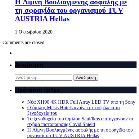
H Λίμνη Βουλιαγμένης ασφαλής με
τη σφραγίδα του οργανισμού TUV
AUSTRIA Hellas
1 Οκτωβρίου 2020
Comments are closed.
Αναζήτηση
Αναζήτηση
για:
Πρόσφατα άρθρα
Νέα XH90 4K HDR Full Array LED TV από τη Sony
Ο όμιλος Mitsis Hotels ανοίγει με ασφάλεια τα
ξενοδοχεία του
Τα ξενοδοχεία του Ομίλου Sani/Ikos επιτυγχάνουν το
σχήμα πιστοποίησης Covid Shield
H Λίμνη Βουλιαγμένης ασφαλής με τη σφραγίδα του
οργανισμού TUV AUSTRIA Hellas