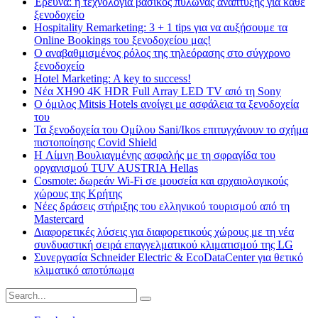
Έρευνα: η τεχνολογία βασικός πυλώνας ανάπτυξης για κάθε
ξενοδοχείο
Hospitality Remarketing: 3 + 1 tips για να αυξήσουμε τα
Online Bookings του ξενοδοχείου μας!
Ο αναβαθμισμένος ρόλος της τηλεόρασης στο σύγχρονο
ξενοδοχείο
Hotel Marketing: A key to success!
Νέα XH90 4K HDR Full Array LED TV από τη Sony
Ο όμιλος Mitsis Hotels ανοίγει με ασφάλεια τα ξενοδοχεία
του
Τα ξενοδοχεία του Ομίλου Sani/Ikos επιτυγχάνουν το σχήμα
πιστοποίησης Covid Shield
H Λίμνη Βουλιαγμένης ασφαλής με τη σφραγίδα του
οργανισμού TUV AUSTRIA Hellas
Cosmote: δωρεάν Wi-Fi σε μουσεία και αρχαιολογικούς
χώρους της Κρήτης
Νέες δράσεις στήριξης του ελληνικού τουρισμού από τη
Mastercard
Διαφορετικές λύσεις για διαφορετικούς χώρους με τη νέα
συνδυαστική σειρά επαγγελματικού κλιματισμού της LG
Συνεργασία Schneider Electric & EcoDataCenter για θετικό
κλιματικό αποτύπωμα