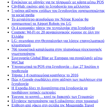
Εγκύκλιος με οδηγίες για τις πληρωμές με κάρτα μέσω POS
CityHub: εικόνες από το ξενοδοχείο του μέλλοντος
5 τρόποι αύξησης εσόδων του ξενοδοχείου χρησιμοποιώντας
τα social media
Το μεγαλύτερο αεροδρόμιο της Νότιας Κορέας θα
χρησιμοποιεί τα Airport Robots της LG
Οι 4 κορυφαίες τάσεις της τεχνολογίας στα ξενοδοχεία
Cosmote: Wi-Fi σε 20 αρχαιολογικούς χώρους σε όλη την
Ελλάδα
LG: σεμινάριο στη Θεσσαλονίκη για λύσεις επαγγελματικού
κλιματισμού
766 τουριστικά καταλύματα στην πλατφόρμα ηλεκτρονικής
γνωστοποίησης
Συνεργασία Global Blue με Europass για συναλλαγές μέσω
WeChat
Υποχρεωτικά τα POS στα ξενοδοχεία – έως 27 Ιουλίου η
προθεσμία
Tripsta: 1,8 εκατομμύρια κρατήσεις το 2016
Πώς η Google συμβάλλει στην αύξηση των πωλήσεων στα
ξενοδοχεία
Η Expedia δίνει τη δυνατότητα στα ξενοδοχεία να
προβάλουν τοπικές εμπειρίες
Έρευνα: το κινητό… κινεί τις διακοπές των Γερμανών
Εξετάσεις πιστοποίησης για 6 ειδικότητες στον τουρισμό
Επίθεση από χάκερ στη σελίδα της Mouzenidis Travel