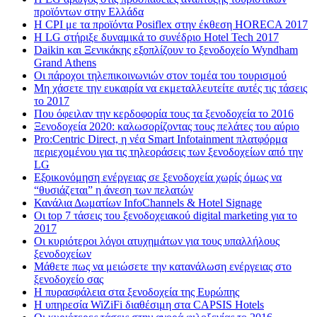
προϊόντων στην Ελλάδα
Η CPI με τα προϊόντα Posiflex στην έκθεση HORECA 2017
H LG στήριξε δυναμικά το συνέδριο Hotel Tech 2017
Daikin και Ξενικάκης εξοπλίζουν το ξενοδοχείο Wyndham
Grand Athens
Οι πάροχοι τηλεπικοινωνιών στον τομέα του τουρισμού
Μη χάσετε την ευκαιρία να εκμεταλλευτείτε αυτές τις τάσεις
το 2017
Που όφειλαν την κερδοφορία τους τα ξενοδοχεία το 2016
Ξενοδοχεία 2020: καλωσορίζοντας τους πελάτες του αύριο
Pro:Centric Direct, η νέα Smart Infotainment πλατφόρμα
περιεχομένου για τις τηλεοράσεις των ξενοδοχείων από την
LG
Εξοικονόμηση ενέργειας σε ξενοδοχεία χωρίς όμως να
“θυσιάζεται” η άνεση των πελατών
Κανάλια Δωματίων InfoChannels & Hotel Signage
Οι top 7 τάσεις του ξενοδοχειακού digital marketing για το
2017
Οι κυριότεροι λόγοι ατυχημάτων για τους υπαλλήλους
ξενοδοχείων
Μάθετε πως να μειώσετε την κατανάλωση ενέργειας στο
ξενοδοχείο σας
Η πυρασφάλεια στα ξενοδοχεία της Ευρώπης
Η υπηρεσία WiZiFi διαθέσιμη στα CAPSIS Hotels