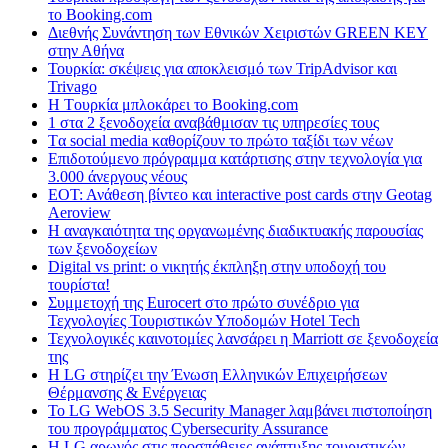
το Booking.com
Διεθνής Συνάντηση των Εθνικών Χειριστών GREEN KEY
στην Αθήνα
Τουρκία: σκέψεις για αποκλεισμό των TripAdvisor και
Trivago
H Tουρκία μπλοκάρει το Booking.com
1 στα 2 ξενοδοχεία αναβάθμισαν τις υπηρεσίες τους
Tα social media καθορίζουν το πρώτο ταξίδι των νέων
Επιδοτούμενο πρόγραμμα κατάρτισης στην τεχνολογία για
3.000 άνεργους νέους
ΕΟΤ: Ανάθεση βίντεο και interactive post cards στην Geotag
Aeroview
Η αναγκαιότητα της οργανωμένης διαδικτυακής παρουσίας
των ξενοδοχείων
Digital vs print: ο νικητής έκπληξη στην υποδοχή του
τουρίστα!
Συμμετοχή της Eurocert στο πρώτο συνέδριο για
Τεχνολογίες Τουριστικών Υποδομών Hotel Tech
Τεχνολογικές καινοτομίες λανσάρει η Marriott σε ξενοδοχεία
της
H LG στηρίζει την Ένωση Ελληνικών Επιχειρήσεων
Θέρμανσης & Ενέργειας
Το LG WebOS 3.5 Security Manager λαμβάνει πιστοποίηση
του προγράμματος Cybersecurity Assurance
Η LG αρωγός στις προσπάθειες ανάπτυξης τουριστικών