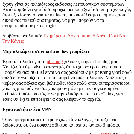
έχουν γίνει σε παλαιότερες εκδόσεις λειτουργικών συστημάτων.
Αυτό συμβαίνει γιατί όσο προχωράει και εξελίσσεται η τεχνολογία,
έτσι εξελίσσονται για τα malware, με αποτέλεσμα οι άμυνες του
δικού σας παλιού συστήματος, να μην μπορούν να τα
αντιμετωπίσουν με επιτυχία.
Διαβάστε αναλυτικά:
Ενημέρωση Λογισμικού: 5 Λόγοι Γιατί Να
Την Κάνεις
Μην κλικάρετε σε
email που δεν γνωρίζετε
Έχουμε μιλήσει για το
phishing
χιλιάδες φορές στο blog μας.
Νομίζω ότι έχει γίνει κατανοητό, ότι το χειρότερο πράγμα που
μπορεί να σας συμβεί είναι να σας χακάρουν με phishing γιατί πολύ
απλά δεν γνωρίζετε με τι ιό μπορεί να σας μολύνουν. Μάλιστα, η
κυβερνοασφάλεια έχει βελτιωθεί τόσο πολύ όπου οι περισσότεροι
χάκερς μπορούν να σας χακάρουν μόνο με την συγκεκριμένη
μέθοδο. Οπότε, κοιτάξτε να μην κλικάρετε σε “κακό” link, γιατί
εσείς θα έχετε επιτρέψει να σας κλέψουν τα αρχεία.
Εγκαταστήστε ένα
VPN
Όταν πραγματοποιείται τραπεζικές συναλλαγές, κοιτάξτε να
βρίσκεστε σε ένα ασφαλές δίκτυο και όχι σε κάποιο δημόσιο.