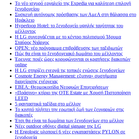
Το νέο ισχυρό εργαλείο της Expedia για καλύτερη επιλογή
ξενοδοχείου
Συσκευή αυτόνομης πρόσβασης των ΑμεΑ στη θάλασσα στο
Ηράκλειο
Hyperloop Hotel: το ξενοδοχείο υψηλής ταχύτητας του
μέλλοντος
Η LG συνεργάζεται με το κέντρο πολιτισμού Ίδρυμα
Σταύρος Νιάρχος
OPEN: νέο πρόγραμμα επιβράβευσης των ταξιδιωτών
Πώς θα είναι το ξενοδοχειακό δωμάτιο του μέλλοντος
Έρευνα: ποιές ώρες κορυφώνονται οι κρατήσεις διακοπών
online
Η LG στηρίζει ενεργά τις τοπικές ενώσεις ξενοδοχείων
Cosmote Energy Management: εξυπνα» συστήματα
διαχείρισης ενέργειας
ΕΒΕΑ: Θερμοκοιτίδα Νεοφυών Επιχειρήσεων
«Πράσινο» κτίριο της OTE Estate με Χρυσή Πιστοποίηση
LEED
5 φανταστικά ταξίδια στο μέλλον
Το κινητό πλήττει την ερωτική ζωή των ζευγαριών στις
διακοπές
Έτσι θα είναι τα δωμάτια των ξενοδοχείων στο μέλλον
Nέες outdoor οθόνες digital signage της LG
Η Ergologic υλοποιεί 6 νέες εγκαταστάσεις PYLON σε
ξενοδοχεία