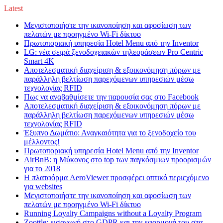
Latest
Μεγιστοποιήστε την ικανοποίηση και αφοσίωση των
πελατών με προηγμένο Wi-Fi δίκτυο
Πρωτοποριακή υπηρεσία Hotel Menu από την Inventor
LG: νέα σειρά ξενοδοχειακών τηλεοράσεων Pro Centric
Smart 4K
Αποτελεσματική διαχείριση & εξοικονόμηση πόρων με
παράλληλη βελτίωση παρεχόμενων υπηρεσιών μέσω
τεχνολογίας RFID
Πως να αναβαθμίσετε την παρουσία σας στο Facebook
Αποτελεσματική διαχείριση & εξοικονόμηση πόρων με
παράλληλη βελτίωση παρεχόμενων υπηρεσιών μέσω
τεχνολογίας RFID
Έξυπνο Δωμάτιο: Αναγκαιότητα για το ξενοδοχείο του
μέλλοντος!
Πρωτοποριακή υπηρεσία Hotel Menu από την Inventor
AirBnB: η Μύκονος στο top των παγκόσμιων προορισμών
για το 2018
Η πλατφόρμα AeroViewer προσφέρει οπτικό περιεχόμενο
για websites
Μεγιστοποιήστε την ικανοποίηση και αφοσίωση των
πελατών με προηγμένο Wi-Fi δίκτυο
Running Loyalty Campaigns without a Loyalty Program
Zoottle: εισαγωγή στο GDPR και την εφαρμογή του στα