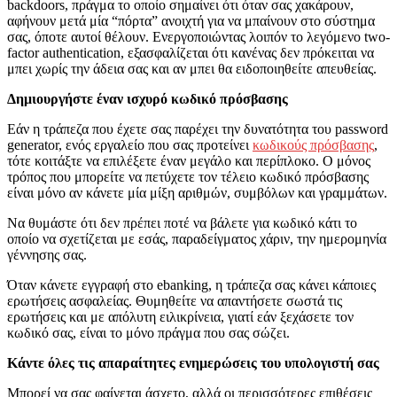
backdoors, πράγμα το οποίο σημαίνει ότι όταν σας χακάρουν,
αφήνουν μετά μία “πόρτα” ανοιχτή για να μπαίνουν στο σύστημα
σας, όποτε αυτοί θέλουν. Ενεργοποιώντας λοιπόν το λεγόμενο two-
factor authentication, εξασφαλίζεται ότι κανένας δεν πρόκειται να
μπει χωρίς την άδεια σας και αν μπει θα ειδοποιηθείτε απευθείας.
Δημιουργήστε έναν ισχυρό κωδικό πρόσβασης
Εάν η τράπεζα που έχετε σας παρέχει την δυνατότητα του password
generator, ενός εργαλείο που σας προτείνει
κωδικούς πρόσβασης
,
τότε κοιτάξτε να επιλέξετε έναν μεγάλο και περίπλοκο. Ο μόνος
τρόπος που μπορείτε να πετύχετε τον τέλειο κωδικό πρόσβασης
είναι μόνο αν κάνετε μία μίξη αριθμών, συμβόλων και γραμμάτων.
Να θυμάστε ότι δεν πρέπει ποτέ να βάλετε για κωδικό κάτι το
οποίο να σχετίζεται με εσάς, παραδείγματος χάριν, την ημερομηνία
γέννησης σας.
Όταν κάνετε εγγραφή στο ebanking, η τράπεζα σας κάνει κάποιες
ερωτήσεις ασφαλείας. Θυμηθείτε να απαντήσετε σωστά τις
ερωτήσεις και με απόλυτη ειλικρίνεια, γιατί εάν ξεχάσετε τον
κωδικό σας, είναι το μόνο πράγμα που σας σώζει.
Κάντε όλες τις απαραίτητες ενημερώσεις του υπολογιστή σας
Μπορεί να σας φαίνεται άσχετο, αλλά οι περισσότερες επιθέσεις