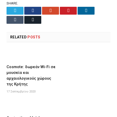
SHARE.
Twitter
Facebook
Google+
Pinterest
LinkedIn
Tumblr
Email
RELATED
POSTS
Cosmote: δωρεάν Wi-Fi σε
μουσεία και
αρχαιολογικούς χώρους
της Κρήτης
17 Σεπτεμβρίου 2020