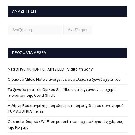
ΑΝΑΖΉΤΗΣΗ
ΠΡΌΣΦΑΤΑ ΆΡΘΡΑ
Νέα XH90 4K HDR Full Array LED TV από τη Sony
Ο όμιλος Mitsis Hotels ανοίγει με ασφάλεια τα ξενοδοχεία του
Τα ξενοδοχεία του Ομίλου Sani/Ikos επιτυγχάνουν το σχήμα
πιστοποίησης Covid Shield
H Λίμνη Βουλιαγμένης ασφαλής με τη σφραγίδα του οργανισμού
TUV AUSTRIA Hellas
Cosmote: δωρεάν Wi-Fi σε μουσεία και αρχαιολογικούς χώρους
της Κρήτης