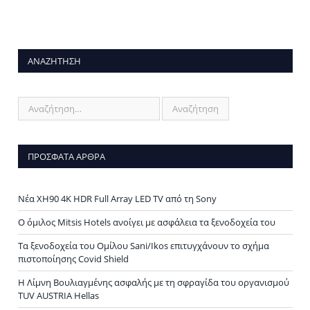
ΑΝΑΖΉΤΗΣΗ
ΠΡΌΣΦΑΤΑ ΆΡΘΡΑ
Νέα XH90 4K HDR Full Array LED TV από τη Sony
Ο όμιλος Mitsis Hotels ανοίγει με ασφάλεια τα ξενοδοχεία του
Τα ξενοδοχεία του Ομίλου Sani/Ikos επιτυγχάνουν το σχήμα
πιστοποίησης Covid Shield
H Λίμνη Βουλιαγμένης ασφαλής με τη σφραγίδα του οργανισμού
TUV AUSTRIA Hellas