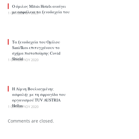
Ο όμιλος Mitsis Hotels ανοίγει
με ασφάλεια τα ξενοδοχεία του
1 ΟΚΤΩΒΡΊΟΥ 2020
Τα ξενοδοχεία του Ομίλου
Sani/Ikos επιτυγχάνουν το
σχήμα πιστοποίησης Covid
Shield
1 ΟΚΤΩΒΡΊΟΥ 2020
H Λίμνη Βουλιαγμένης
ασφαλής με τη σφραγίδα του
οργανισμού TUV AUSTRIA
Hellas
1 ΟΚΤΩΒΡΊΟΥ 2020
Comments are closed.