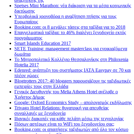
αναζήτησης της
Spetses Mini Marathon: νέα διάκριση για τα μέσα κοινωνικής
δικτύωσης
Υπερβολικά χρονοβόρα η αναζήτηση πτήσης για τους
Ευρωπαίους
Booking.com: οι 8 μεγάλες τάσεις στα ταξίδια για το 2018
Επαγγελματικά ταξίδια: το 46% διαλέγει ξενοδοχείο εκτός
προγράμματος
Smart Islands Education 2017
SETE Training: management masterclass για ενοικιαζόμενα
δωμάτια
Το Μητροπολιτικό Κολλέγιο Θεσσαλονίκης στη Philoxenia
Hotelia 2017
Edenred: ανάπτυξη του συστήματος IATA Easypay σε 70 και
πλέον χώρες
Blogtrotters 2017: 40 bloggers παρουσιάζουν τις ταξιδιωτικές
εμπειρίες τους στην Ελλάδα
Γενικός Διευθυντής του Melia Athens Hotel ανέλαβε ο
Χρήστος Δήμας
Google: Oxford Economics Study – απολογισμός εκδήλωσης
Trivago Hotel Relations: θυγατρική για απευθείας
συναλλαγές με ξενοδοχεία
Iδανικές διακοπές για κάθε πελάτη μέσω της τεχνολογίας
Πόσων αστέρων είναι το WiFi του ξενοδοχείου σας;
Booking.com: οι απαιτήσεις ταξιδιωτών από όλο τον κόσμο