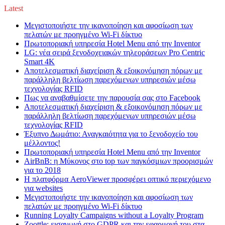
Latest
Μεγιστοποιήστε την ικανοποίηση και αφοσίωση των
πελατών με προηγμένο Wi-Fi δίκτυο
Πρωτοποριακή υπηρεσία Hotel Menu από την Inventor
LG: νέα σειρά ξενοδοχειακών τηλεοράσεων Pro Centric
Smart 4K
Αποτελεσματική διαχείριση & εξοικονόμηση πόρων με
παράλληλη βελτίωση παρεχόμενων υπηρεσιών μέσω
τεχνολογίας RFID
Πως να αναβαθμίσετε την παρουσία σας στο Facebook
Αποτελεσματική διαχείριση & εξοικονόμηση πόρων με
παράλληλη βελτίωση παρεχόμενων υπηρεσιών μέσω
τεχνολογίας RFID
Έξυπνο Δωμάτιο: Αναγκαιότητα για το ξενοδοχείο του
μέλλοντος!
Πρωτοποριακή υπηρεσία Hotel Menu από την Inventor
AirBnB: η Μύκονος στο top των παγκόσμιων προορισμών
για το 2018
Η πλατφόρμα AeroViewer προσφέρει οπτικό περιεχόμενο
για websites
Μεγιστοποιήστε την ικανοποίηση και αφοσίωση των
πελατών με προηγμένο Wi-Fi δίκτυο
Running Loyalty Campaigns without a Loyalty Program
Zoottle: εισαγωγή στο GDPR και την εφαρμογή του στα