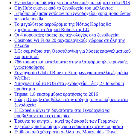
Εγκύκλιος με οδηγίες για τις πληρωμές με κάρτα μέσω POS
CityHub: εικόνες από το ξενοδοχείο του μέλλοντος
5 τρόποι αύξησης εσόδων του ξενοδοχείου χρησιμοποιώντας
τα social media
Το μεγαλύτερο αεροδρόμιο της Νότιας Κορέας θα
χρησιμοποιεί τα Airport Robots της LG
Οι 4 κορυφαίες τάσεις της τεχνολογίας στα ξενοδοχεία
Cosmote: Wi-Fi σε 20 αρχαιολογικούς χώρους σε όλη την
Ελλάδα
LG: σεμινάριο στη Θεσσαλονίκη για λύσεις επαγγελματικού
κλιματισμού
766 τουριστικά καταλύματα στην πλατφόρμα ηλεκτρονικής
γνωστοποίησης
Συνεργασία Global Blue με Europass για συναλλαγές μέσω
WeChat
Υποχρεωτικά τα POS στα ξενοδοχεία – έως 27 Ιουλίου η
προθεσμία
Tripsta: 1,8 εκατομμύρια κρατήσεις το 2016
Πώς η Google συμβάλλει στην αύξηση των πωλήσεων στα
ξενοδοχεία
Η Expedia δίνει τη δυνατότητα στα ξενοδοχεία να
προβάλουν τοπικές εμπειρίες
Έρευνα: το κινητό… κινεί τις διακοπές των Γερμανών
Εξετάσεις πιστοποίησης για 6 ειδικότητες στον τουρισμό
Επίθεση από χάκερ στη σελίδα της Mouzenidis Travel