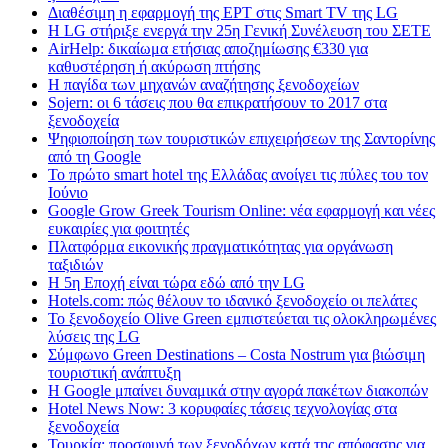
Διαθέσιμη η εφαρμογή της ΕΡΤ στις Smart TV της LG
Η LG στήριξε ενεργά την 25η Γενική Συνέλευση του ΣΕΤΕ
AirHelp: δικαίωμα ετήσιας αποζημίωσης €330 για
καθυστέρηση ή ακύρωση πτήσης
Η παγίδα των μηχανών αναζήτησης ξενοδοχείων
Sojern: οι 6 τάσεις που θα επικρατήσουν το 2017 στα
ξενοδοχεία
Ψηφιοποίηση των τουριστικών επιχειρήσεων της Σαντορίνης
από τη Google
Το πρώτο smart hotel της Ελλάδας ανοίγει τις πύλες του τον
Ιούνιο
Google Grow Greek Tourism Online: νέα εφαρμογή και νέες
ευκαιρίες για φοιτητές
Πλατφόρμα εικονικής πραγματικότητας για οργάνωση
ταξιδιών
Η 5η Εποχή είναι τώρα εδώ από την LG
Hotels.com: πώς θέλουν το ιδανικό ξενοδοχείο οι πελάτες
To ξενοδοχείο Olive Green εμπιστεύεται τις ολοκληρωμένες
λύσεις της LG
Σύμφωνο Green Destinations – Costa Nostrum για βιώσιμη
τουριστική ανάπτυξη
H Google μπαίνει δυναμικά στην αγορά πακέτων διακοπών
Hotel News Now: 3 κορυφαίες τάσεις τεχνολογίας στα
ξενοδοχεία
Τουρκία: προσφυγή των ξενοδόχων κατά της απόφασης για