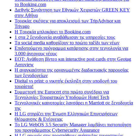
το Booking.com
Διεθνής Συνάντηση των Εθνικών Χειριστών GREEN KEY
στην Αθήνα
Τουρκία: σκέψεις για αποκλεισμό των TripAdvisor και
Trivago
H Tουρκία μπλοκάρει το Booking.com
1 στα 2 ξενοδοχεία αναβάθμισαν τις υπηρεσίες τους
Tα social media καθορίζουν το πρώτο ταξίδι των νέων
Επιδοτούμενο πρόγραμμα κατάρτισης στην τεχνολογία για
3.000 άνεργους νέους
ΕΟΤ: Ανάθεση βίντεο και interactive post cards στην Geotag
Aeroview
Η αναγκαιότητα της οργανωμένης διαδικτυακής παρουσίας
των ξενοδοχείων
Digital vs print: ο νικητής έκπληξη στην υποδοχή του
τουρίστα!
Συμμετοχή της Eurocert στο πρώτο συνέδριο για
Τεχνολογίες Τουριστικών Υποδομών Hotel Tech
Τεχνολογικές καινοτομίες λανσάρει η Marriott σε ξενοδοχεία
της
H LG στηρίζει την Ένωση Ελληνικών Επιχειρήσεων
Θέρμανσης & Ενέργειας
Το LG WebOS 3.5 Security Manager λαμβάνει πιστοποίηση
του προγράμματος Cybersecurity Assurance
Η LG αρωγός στις προσπάθειες ανάπτυξης τουριστικών