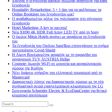
Έρευνα: η τεχνολογία βασικός πυλώνας ανάπτυξης για κάθε
ξενοδοχείο
Hospitality Remarketing: 3 + 1 tips για να αυξήσουμε τα
Online Bookings του ξενοδοχείου μας!
Ο αναβαθμισμένος ρόλος της τηλεόρασης στο σύγχρονο
ξενοδοχείο
Hotel Marketing: A key to success!
Νέα XH90 4K HDR Full Array LED TV από τη Sony
Ο όμιλος Mitsis Hotels ανοίγει με ασφάλεια τα ξενοδοχεία
του
Τα ξενοδοχεία του Ομίλου Sani/Ikos επιτυγχάνουν το σχήμα
πιστοποίησης Covid Shield
H Λίμνη Βουλιαγμένης ασφαλής με τη σφραγίδα του
οργανισμού TUV AUSTRIA Hellas
Cosmote: δωρεάν Wi-Fi σε μουσεία και αρχαιολογικούς
χώρους της Κρήτης
Νέες δράσεις στήριξης του ελληνικού τουρισμού από τη
Mastercard
Διαφορετικές λύσεις για διαφορετικούς χώρους με τη νέα
συνδυαστική σειρά επαγγελματικού κλιματισμού της LG
Συνεργασία Schneider Electric & EcoDataCenter για θετικό
κλιματικό αποτύπωμα