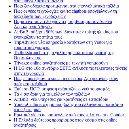
στα επαγγελματικά ταξίδια
Ποια ξενοδοχεία προτιμώνται στα επαγγελματικά ταξίδια
Πως οι νέες τεχνολογίες και τα chatbots απογειώνουν τη
διαχείριση των ξενοδοχείων
Παρατείνεται για 20 χρόνια η σύμβαση με τον Διεθνή
Αερολιμένα Αθηνών
AirBnB: αύξηση 50% των ιδιοκτητών τρίτης ηλικίας που
ενοικιάζουν τα σπίτια τους
TripAdvisor: νέα υπηρεσία κρατήσεων στη Viator για
τουριστικά γραφεία
Το thessbrunch στη μεγαλύτερη πολιτιστική γιορτή της
Θεσσαλονίκης
Trivago: online αναζητήσεις με τεχνητή νοημοσύνη
H LG στο 16ο συνέδριο ΣΕΤΕ ανέλυσε τις τελευταίες τάσεις
στην τεχνολογία
Πώς επηρεάζουν τα social media τους Αμερικανούς στην
απόφαση ταξιδιού
Έκθεση ΠΟΤ: σε φάση ανάπτυξης ο γκέι τουρισμός
Tα 4 σενάρια για το μέλλον των ταξιδίων
AirBnB: νέα υπηρεσία για κρατήσεις σε εστιατόρια
YouGoCulture: όχημα προβολής του ελληνικού πολιτισμού
στο εξωτερικό
Eρωτικά video αεροσυνοδών από τους πιλότους της Condor!
Η Ελλάδα δεύτερος προορισμός στον κόσμο στις online
αναζητήσεις