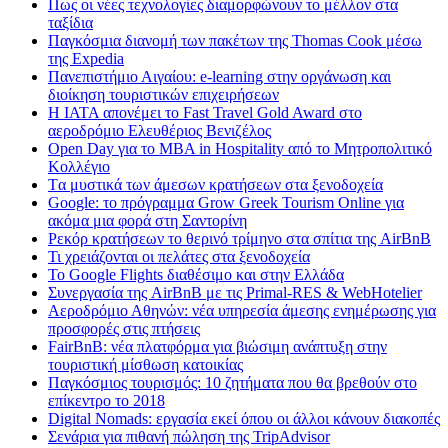
Πως οι νέες τεχνολογίες διαμορφώνουν το μέλλον στα
ταξίδια
Παγκόσμια διανομή των πακέτων της Thomas Cook μέσω
της Expedia
Πανεπιστήμιο Αιγαίου: e-learning στην οργάνωση και
διοίκηση τουριστικών επιχειρήσεων
Η IATA απονέμει το Fast Travel Gold Award στο
αεροδρόμιο Ελευθέριος Βενιζέλος
Open Day για το MBA in Hospitality από το Μητροπολιτικό
Κολλέγιο
Tα μυστικά των άμεσων κρατήσεων στα ξενοδοχεία
Google: το πρόγραμμα Grow Greek Tourism Online για
ακόμα μια φορά στη Σαντορίνη
Ρεκόρ κρατήσεων το θερινό τρίμηνο στα σπίτια της AirBnB
Τι χρειάζονται οι πελάτες στα ξενοδοχεία
Το Google Flights διαθέσιμο και στην Ελλάδα
Συνεργασία​ ​της​ ​AirBnB​ ​με​ ​τις​ ​Primal-RES​ ​&​ ​WebHotelier
Aεροδρόμιο Αθηνών: νέα υπηρεσία άμεσης ενημέρωσης για
προσφορές στις πτήσεις
FairBnB: νέα πλατφόρμα για βιώσιμη ανάπτυξη στην
τουριστική μίσθωση κατοικίας
Παγκόσμιος τουρισμός: 10 ζητήματα που θα βρεθούν στο
επίκεντρο το 2018
Digital Nomads: εργασία εκεί όπου οι άλλοι κάνουν διακοπές
Σενάρια για πιθανή πώληση της TripAdvisor