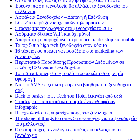
Οι κυριότερες τάσεις στην αγορά φιλοξενίας το 2016
Έρευνα: πώς η τεχνολογία θα αλλάξει τα ξενοδοχεία του
μέλλοντος
Ασφάλεια Ξενοδοχείων – Δαπάνη ή Επένδυση
LG: νέα σειρά ξενοδοχειακών τηλεοράσεων
5 τάσεις της τεχνολογίας στα ξενοδοχεία το 2017
Ασύρματα δίκτυα: WiFi και όχι μόνο!
Απαραίτητη η παροχή user experience σε desktop και mobile
Τα top 5 πιο high tech ξενοδοχεία στον κόσμο
16 τάσεις που πρέπει να προσέξετε στο marketing των
ξενοδοχείων
Περιστατικό Παραβίασης Προσωπικών Δεδομένων σε
πελάτες Ελληνικού Ξενοδοχείου
TouriSmart: μπες στο «μυαλό» του πελάτη σου με μία
εφαρμογή
Ναι, το SMS επιζεί και μπορεί να βοηθήσει το ξενοδοχείο
σας!
Back to basics: το… Tech του Hotel ξεκινάει από εδώ
5 τάσεις και τα στατιστικά τους σε ένα ενδιαφέρον
infographic
Η τεχνολογία της πυρανίχνευσης στα ξενοδοχεία
The shape of things to come: 5 τεχνολογίες για το ξενοδοχείο
του μέλλοντος!
Οι 6 κυρίαρχες τεχνολογικές τάσεις που αλλάζουν το
ξενοδοχείο