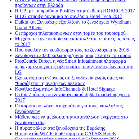
προϊόντων στην Ελλάδα
Η CPI με τα προϊόντα Posiflex στην έκθεση HORECA 2017
H LG στήριξε δυναμικά το συνέδριο Hotel Tech 2017
Daikin και Ξενικάκης εξοπλίζουν το ξενοδοχείο Wyndham
Grand Athens
Οι πάροχοι τηλεπικοινωνιών στον τομέα του τουρισμού
Μη χάσετε την ευκαιρία να εκμεταλλευτείτε αυτές τις τάσεις
το 2017
Που όφειλαν την κερδοφορία τους τα ξενοδοχεία το 2016
Ξενοδοχεία 2020: καλωσορίζοντας τους πελάτες του αύριο
Pro:Centric Direct, η νέα Smart Infotainment πλατφόρμα
περιεχομένου για τις τηλεοράσεις των ξενοδοχείων από την
LG
Εξοικονόμηση ενέργειας σε ξενοδοχεία χωρίς όμως να
“θυσιάζεται” η άνεση των πελατών
Κανάλια Δωματίων InfoChannels & Hotel Signage
Οι top 7 τάσεις του ξενοδοχειακού digital marketing για το
2017
Οι κυριότεροι λόγοι ατυχημάτων για τους υπαλλήλους
ξενοδοχείων
Μάθετε πως να μειώσετε την κατανάλωση ενέργειας στο
ξενοδοχείο σας
Η πυρασφάλεια στα ξενοδοχεία της Ευρώπης
Η υπηρεσία WiZiFi διαθέσιμη στα CAPSIS Hotels