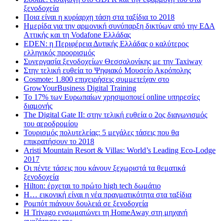
ξενοδοχεία
Ποια είναι η κυρίαρχη τάση στα ταξίδια το 2018
Ημερίδα για την αρμονική συνύπαρξη δικτύων από την ΕΔΑ
Αττικής και τη Vodafone Ελλάδας
EDEN: η Περιφέρεια Δυτικής Ελλάδας ο καλύτερος
ελληνικός προορισμός
Συνεργασία ξενοδοχείων Θεσσαλονίκης με την Taxiway
Στην τελική ευθεία το Ψηφιακό Μουσείο Ακρόπολης
Cosmote: 1.800 επιχειρήσεις συμμετείχαν στο
GrowYourBusiness Digital Training
Το 17% των Ευρωπαίων χρησιμοποιεί online υπηρεσίες
διαμονής
The Digital Gate II: στην τελική ευθεία ο 2ος διαγωνισμός
του αεροδρομίου
Τουρισμός πολυτελείας: 5 μεγάλες τάσεις που θα
επικρατήσουν το 2018
Aristi Mountain Resort & Villas: World’s Leading Eco-Lodge
2017
Οι πέντε τάσεις που κάνουν ξεχωριστά τα θεματικά
ξενοδοχεία
Hilton: έρχεται τo πρώτο high tech δωμάτιο
Η… εικονική είναι η νέα πραγματικότητα στα ταξίδια
Ρομπότ πιάνουν δουλειά σε ξενοδοχεία
Η Trivago ενσωματώνει τη HomeAway στη μηχανή