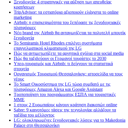
Ξενοδοχεία: 4 στρατηγικές για αύξηση των απευθείας
κρατήσεων
TripAdvisor: τα εστιατόρια αξιοποιούν ελάχιστα το online
marketing
Airbnb: η επισκεψιμότητα του ξεπέρασε τις ξενοδοχειακές
πλατφόρμες
Nέο brand της Airbnb θα ανταγωνίζεται τα πολυτελή μπουτίκ
ξενοδοχεία
Το Semiramis Hotel Rhodes επιλέγει συστήματα
επαγγελματικού κλιματισμού της LG
Πώς να αντιμετωπίζετε τα αρνητικά σχόλια στα social media
Πώς θα ταξιδεύουν οι Γερμανοί τουρίστες το 2030
Υπερ-τουρισμός και Airbnb: τι δείχνουν τα στατιστικά
στοιχεία
Οργανισμός Τουρισμού Θεσσαλονίκης: ιστοσελίδα γα τους
νέους
Το Smart Οικοσύστημα της LG τώρα συμβατό με τις
πλατφόρμες Amazon Alexa και Google Assistant
Τροποποίηση του προγράμματος ΕΣΠΑ για τουριστικές
ΜΜΕ
1 στους 2 Ευρωπαίους κάνουν κράτηση διακοπών online
Sabre: 9 καινοτόμες τάσεις της τεχνολογίας αλλάζουν τα
ταξίδια του μέλλοντος
LG: ολοκληρωμένες ξενοδοχειακές λύσεις για τo Makedonia
Palace στη Θεσσαλονίκη