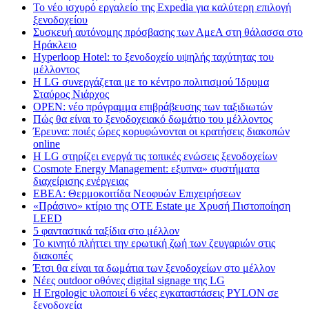
Το νέο ισχυρό εργαλείο της Expedia για καλύτερη επιλογή
ξενοδοχείου
Συσκευή αυτόνομης πρόσβασης των ΑμεΑ στη θάλασσα στο
Ηράκλειο
Hyperloop Hotel: το ξενοδοχείο υψηλής ταχύτητας του
μέλλοντος
Η LG συνεργάζεται με το κέντρο πολιτισμού Ίδρυμα
Σταύρος Νιάρχος
OPEN: νέο πρόγραμμα επιβράβευσης των ταξιδιωτών
Πώς θα είναι το ξενοδοχειακό δωμάτιο του μέλλοντος
Έρευνα: ποιές ώρες κορυφώνονται οι κρατήσεις διακοπών
online
Η LG στηρίζει ενεργά τις τοπικές ενώσεις ξενοδοχείων
Cosmote Energy Management: εξυπνα» συστήματα
διαχείρισης ενέργειας
ΕΒΕΑ: Θερμοκοιτίδα Νεοφυών Επιχειρήσεων
«Πράσινο» κτίριο της OTE Estate με Χρυσή Πιστοποίηση
LEED
5 φανταστικά ταξίδια στο μέλλον
Το κινητό πλήττει την ερωτική ζωή των ζευγαριών στις
διακοπές
Έτσι θα είναι τα δωμάτια των ξενοδοχείων στο μέλλον
Nέες outdoor οθόνες digital signage της LG
Η Ergologic υλοποιεί 6 νέες εγκαταστάσεις PYLON σε
ξενοδοχεία