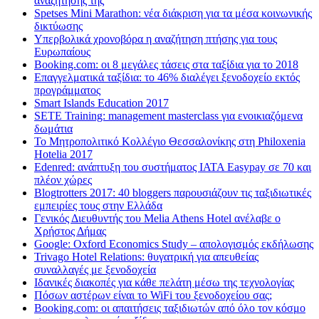
αναζήτησης της
Spetses Mini Marathon: νέα διάκριση για τα μέσα κοινωνικής
δικτύωσης
Υπερβολικά χρονοβόρα η αναζήτηση πτήσης για τους
Ευρωπαίους
Booking.com: οι 8 μεγάλες τάσεις στα ταξίδια για το 2018
Επαγγελματικά ταξίδια: το 46% διαλέγει ξενοδοχείο εκτός
προγράμματος
Smart Islands Education 2017
SETE Training: management masterclass για ενοικιαζόμενα
δωμάτια
Το Μητροπολιτικό Κολλέγιο Θεσσαλονίκης στη Philoxenia
Hotelia 2017
Edenred: ανάπτυξη του συστήματος IATA Easypay σε 70 και
πλέον χώρες
Blogtrotters 2017: 40 bloggers παρουσιάζουν τις ταξιδιωτικές
εμπειρίες τους στην Ελλάδα
Γενικός Διευθυντής του Melia Athens Hotel ανέλαβε ο
Χρήστος Δήμας
Google: Oxford Economics Study – απολογισμός εκδήλωσης
Trivago Hotel Relations: θυγατρική για απευθείας
συναλλαγές με ξενοδοχεία
Iδανικές διακοπές για κάθε πελάτη μέσω της τεχνολογίας
Πόσων αστέρων είναι το WiFi του ξενοδοχείου σας;
Booking.com: οι απαιτήσεις ταξιδιωτών από όλο τον κόσμο