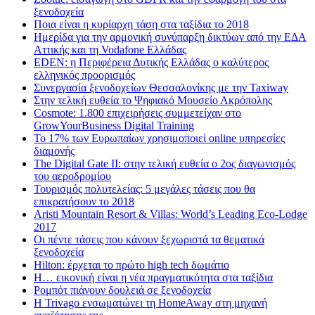
ξενοδοχεία
Ποια είναι η κυρίαρχη τάση στα ταξίδια το 2018
Ημερίδα για την αρμονική συνύπαρξη δικτύων από την ΕΔΑ
Αττικής και τη Vodafone Ελλάδας
EDEN: η Περιφέρεια Δυτικής Ελλάδας ο καλύτερος
ελληνικός προορισμός
Συνεργασία ξενοδοχείων Θεσσαλονίκης με την Taxiway
Στην τελική ευθεία το Ψηφιακό Μουσείο Ακρόπολης
Cosmote: 1.800 επιχειρήσεις συμμετείχαν στο
GrowYourBusiness Digital Training
Το 17% των Ευρωπαίων χρησιμοποιεί online υπηρεσίες
διαμονής
The Digital Gate II: στην τελική ευθεία ο 2ος διαγωνισμός
του αεροδρομίου
Τουρισμός πολυτελείας: 5 μεγάλες τάσεις που θα
επικρατήσουν το 2018
Aristi Mountain Resort & Villas: World’s Leading Eco-Lodge
2017
Οι πέντε τάσεις που κάνουν ξεχωριστά τα θεματικά
ξενοδοχεία
Hilton: έρχεται τo πρώτο high tech δωμάτιο
Η… εικονική είναι η νέα πραγματικότητα στα ταξίδια
Ρομπότ πιάνουν δουλειά σε ξενοδοχεία
Η Trivago ενσωματώνει τη HomeAway στη μηχανή