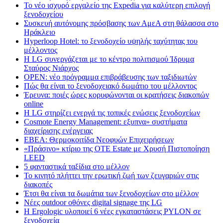
Το νέο ισχυρό εργαλείο της Expedia για καλύτερη επιλογή
ξενοδοχείου
Συσκευή αυτόνομης πρόσβασης των ΑμεΑ στη θάλασσα στο
Ηράκλειο
Hyperloop Hotel: το ξενοδοχείο υψηλής ταχύτητας του
μέλλοντος
Η LG συνεργάζεται με το κέντρο πολιτισμού Ίδρυμα
Σταύρος Νιάρχος
OPEN: νέο πρόγραμμα επιβράβευσης των ταξιδιωτών
Πώς θα είναι το ξενοδοχειακό δωμάτιο του μέλλοντος
Έρευνα: ποιές ώρες κορυφώνονται οι κρατήσεις διακοπών
online
Η LG στηρίζει ενεργά τις τοπικές ενώσεις ξενοδοχείων
Cosmote Energy Management: εξυπνα» συστήματα
διαχείρισης ενέργειας
ΕΒΕΑ: Θερμοκοιτίδα Νεοφυών Επιχειρήσεων
«Πράσινο» κτίριο της OTE Estate με Χρυσή Πιστοποίηση
LEED
5 φανταστικά ταξίδια στο μέλλον
Το κινητό πλήττει την ερωτική ζωή των ζευγαριών στις
διακοπές
Έτσι θα είναι τα δωμάτια των ξενοδοχείων στο μέλλον
Nέες outdoor οθόνες digital signage της LG
Η Ergologic υλοποιεί 6 νέες εγκαταστάσεις PYLON σε
ξενοδοχεία