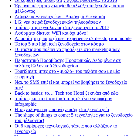
Οι κυριότερες τάσεις στην αγορά φιλοξενίας το 2016
Έρευνα: πώς η τεχνολογία θα αλλάξει τα ξενοδοχεία του
μέλλοντος
Ασφάλεια Ξενοδοχείων – Δαπάνη ή Επένδυση
LG: νέα σειρά ξενοδοχειακών τηλεοράσεων
5 τάσεις της τεχνολογίας στα ξενοδοχεία το 2017
Ασύρματα δίκτυα: WiFi και όχι μόνο!
Απαραίτητη η παροχή user experience σε desktop και mobile
Τα top 5 πιο high tech ξενοδοχεία στον κόσμο
16 τάσεις που πρέπει να προσέξετε στο marketing των
ξενοδοχείων
Περιστατικό Παραβίασης Προσωπικών Δεδομένων σε
πελάτες Ελληνικού Ξενοδοχείου
TouriSmart: μπες στο «μυαλό» του πελάτη σου με μία
εφαρμογή
Ναι, το SMS επιζεί και μπορεί να βοηθήσει το ξενοδοχείο
σας!
Back to basics: το… Tech του Hotel ξεκινάει από εδώ
5 τάσεις και τα στατιστικά τους σε ένα ενδιαφέρον
infographic
Η τεχνολογία της πυρανίχνευσης στα ξενοδοχεία
The shape of things to come: 5 τεχνολογίες για το ξενοδοχείο
του μέλλοντος!
Οι 6 κυρίαρχες τεχνολογικές τάσεις που αλλάζουν το
ξενοδοχείο