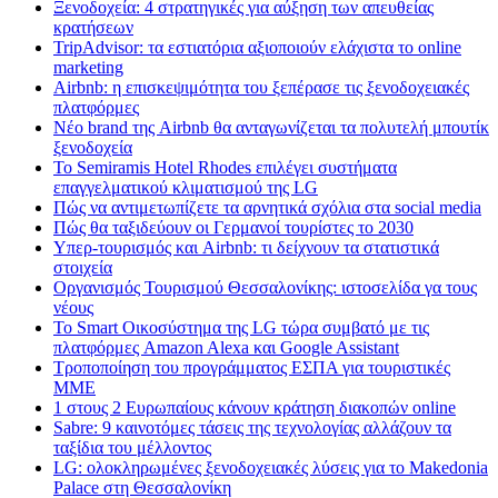
Ξενοδοχεία: 4 στρατηγικές για αύξηση των απευθείας
κρατήσεων
TripAdvisor: τα εστιατόρια αξιοποιούν ελάχιστα το online
marketing
Airbnb: η επισκεψιμότητα του ξεπέρασε τις ξενοδοχειακές
πλατφόρμες
Nέο brand της Airbnb θα ανταγωνίζεται τα πολυτελή μπουτίκ
ξενοδοχεία
Το Semiramis Hotel Rhodes επιλέγει συστήματα
επαγγελματικού κλιματισμού της LG
Πώς να αντιμετωπίζετε τα αρνητικά σχόλια στα social media
Πώς θα ταξιδεύουν οι Γερμανοί τουρίστες το 2030
Υπερ-τουρισμός και Airbnb: τι δείχνουν τα στατιστικά
στοιχεία
Οργανισμός Τουρισμού Θεσσαλονίκης: ιστοσελίδα γα τους
νέους
Το Smart Οικοσύστημα της LG τώρα συμβατό με τις
πλατφόρμες Amazon Alexa και Google Assistant
Τροποποίηση του προγράμματος ΕΣΠΑ για τουριστικές
ΜΜΕ
1 στους 2 Ευρωπαίους κάνουν κράτηση διακοπών online
Sabre: 9 καινοτόμες τάσεις της τεχνολογίας αλλάζουν τα
ταξίδια του μέλλοντος
LG: ολοκληρωμένες ξενοδοχειακές λύσεις για τo Makedonia
Palace στη Θεσσαλονίκη