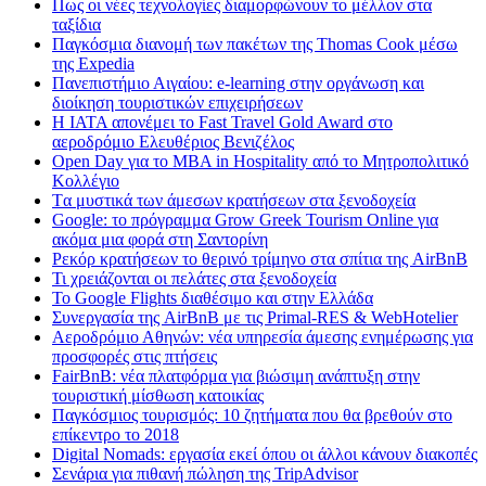
Πως οι νέες τεχνολογίες διαμορφώνουν το μέλλον στα
ταξίδια
Παγκόσμια διανομή των πακέτων της Thomas Cook μέσω
της Expedia
Πανεπιστήμιο Αιγαίου: e-learning στην οργάνωση και
διοίκηση τουριστικών επιχειρήσεων
Η IATA απονέμει το Fast Travel Gold Award στο
αεροδρόμιο Ελευθέριος Βενιζέλος
Open Day για το MBA in Hospitality από το Μητροπολιτικό
Κολλέγιο
Tα μυστικά των άμεσων κρατήσεων στα ξενοδοχεία
Google: το πρόγραμμα Grow Greek Tourism Online για
ακόμα μια φορά στη Σαντορίνη
Ρεκόρ κρατήσεων το θερινό τρίμηνο στα σπίτια της AirBnB
Τι χρειάζονται οι πελάτες στα ξενοδοχεία
Το Google Flights διαθέσιμο και στην Ελλάδα
Συνεργασία​ ​της​ ​AirBnB​ ​με​ ​τις​ ​Primal-RES​ ​&​ ​WebHotelier
Aεροδρόμιο Αθηνών: νέα υπηρεσία άμεσης ενημέρωσης για
προσφορές στις πτήσεις
FairBnB: νέα πλατφόρμα για βιώσιμη ανάπτυξη στην
τουριστική μίσθωση κατοικίας
Παγκόσμιος τουρισμός: 10 ζητήματα που θα βρεθούν στο
επίκεντρο το 2018
Digital Nomads: εργασία εκεί όπου οι άλλοι κάνουν διακοπές
Σενάρια για πιθανή πώληση της TripAdvisor