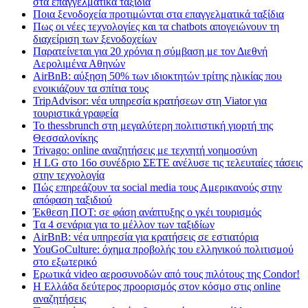
στα επαγγελματικά ταξίδια
Ποια ξενοδοχεία προτιμώνται στα επαγγελματικά ταξίδια
Πως οι νέες τεχνολογίες και τα chatbots απογειώνουν τη
διαχείριση των ξενοδοχείων
Παρατείνεται για 20 χρόνια η σύμβαση με τον Διεθνή
Αερολιμένα Αθηνών
AirBnB: αύξηση 50% των ιδιοκτητών τρίτης ηλικίας που
ενοικιάζουν τα σπίτια τους
TripAdvisor: νέα υπηρεσία κρατήσεων στη Viator για
τουριστικά γραφεία
Το thessbrunch στη μεγαλύτερη πολιτιστική γιορτή της
Θεσσαλονίκης
Trivago: online αναζητήσεις με τεχνητή νοημοσύνη
H LG στο 16ο συνέδριο ΣΕΤΕ ανέλυσε τις τελευταίες τάσεις
στην τεχνολογία
Πώς επηρεάζουν τα social media τους Αμερικανούς στην
απόφαση ταξιδιού
Έκθεση ΠΟΤ: σε φάση ανάπτυξης ο γκέι τουρισμός
Tα 4 σενάρια για το μέλλον των ταξιδίων
AirBnB: νέα υπηρεσία για κρατήσεις σε εστιατόρια
YouGoCulture: όχημα προβολής του ελληνικού πολιτισμού
στο εξωτερικό
Eρωτικά video αεροσυνοδών από τους πιλότους της Condor!
Η Ελλάδα δεύτερος προορισμός στον κόσμο στις online
αναζητήσεις