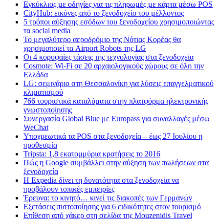
Εγκύκλιος με οδηγίες για τις πληρωμές με κάρτα μέσω POS
CityHub: εικόνες από το ξενοδοχείο του μέλλοντος
5 τρόποι αύξησης εσόδων του ξενοδοχείου χρησιμοποιώντας
τα social media
Το μεγαλύτερο αεροδρόμιο της Νότιας Κορέας θα
χρησιμοποιεί τα Airport Robots της LG
Οι 4 κορυφαίες τάσεις της τεχνολογίας στα ξενοδοχεία
Cosmote: Wi-Fi σε 20 αρχαιολογικούς χώρους σε όλη την
Ελλάδα
LG: σεμινάριο στη Θεσσαλονίκη για λύσεις επαγγελματικού
κλιματισμού
766 τουριστικά καταλύματα στην πλατφόρμα ηλεκτρονικής
γνωστοποίησης
Συνεργασία Global Blue με Europass για συναλλαγές μέσω
WeChat
Υποχρεωτικά τα POS στα ξενοδοχεία – έως 27 Ιουλίου η
προθεσμία
Tripsta: 1,8 εκατομμύρια κρατήσεις το 2016
Πώς η Google συμβάλλει στην αύξηση των πωλήσεων στα
ξενοδοχεία
Η Expedia δίνει τη δυνατότητα στα ξενοδοχεία να
προβάλουν τοπικές εμπειρίες
Έρευνα: το κινητό… κινεί τις διακοπές των Γερμανών
Εξετάσεις πιστοποίησης για 6 ειδικότητες στον τουρισμό
Επίθεση από χάκερ στη σελίδα της Mouzenidis Travel