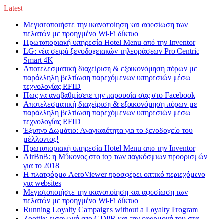
Latest
Μεγιστοποιήστε την ικανοποίηση και αφοσίωση των
πελατών με προηγμένο Wi-Fi δίκτυο
Πρωτοποριακή υπηρεσία Hotel Menu από την Inventor
LG: νέα σειρά ξενοδοχειακών τηλεοράσεων Pro Centric
Smart 4K
Αποτελεσματική διαχείριση & εξοικονόμηση πόρων με
παράλληλη βελτίωση παρεχόμενων υπηρεσιών μέσω
τεχνολογίας RFID
Πως να αναβαθμίσετε την παρουσία σας στο Facebook
Αποτελεσματική διαχείριση & εξοικονόμηση πόρων με
παράλληλη βελτίωση παρεχόμενων υπηρεσιών μέσω
τεχνολογίας RFID
Έξυπνο Δωμάτιο: Αναγκαιότητα για το ξενοδοχείο του
μέλλοντος!
Πρωτοποριακή υπηρεσία Hotel Menu από την Inventor
AirBnB: η Μύκονος στο top των παγκόσμιων προορισμών
για το 2018
Η πλατφόρμα AeroViewer προσφέρει οπτικό περιεχόμενο
για websites
Μεγιστοποιήστε την ικανοποίηση και αφοσίωση των
πελατών με προηγμένο Wi-Fi δίκτυο
Running Loyalty Campaigns without a Loyalty Program
Zoottle: εισαγωγή στο GDPR και την εφαρμογή του στα