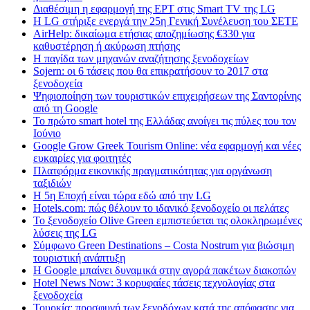
Διαθέσιμη η εφαρμογή της ΕΡΤ στις Smart TV της LG
Η LG στήριξε ενεργά την 25η Γενική Συνέλευση του ΣΕΤΕ
AirHelp: δικαίωμα ετήσιας αποζημίωσης €330 για
καθυστέρηση ή ακύρωση πτήσης
Η παγίδα των μηχανών αναζήτησης ξενοδοχείων
Sojern: οι 6 τάσεις που θα επικρατήσουν το 2017 στα
ξενοδοχεία
Ψηφιοποίηση των τουριστικών επιχειρήσεων της Σαντορίνης
από τη Google
Το πρώτο smart hotel της Ελλάδας ανοίγει τις πύλες του τον
Ιούνιο
Google Grow Greek Tourism Online: νέα εφαρμογή και νέες
ευκαιρίες για φοιτητές
Πλατφόρμα εικονικής πραγματικότητας για οργάνωση
ταξιδιών
Η 5η Εποχή είναι τώρα εδώ από την LG
Hotels.com: πώς θέλουν το ιδανικό ξενοδοχείο οι πελάτες
To ξενοδοχείο Olive Green εμπιστεύεται τις ολοκληρωμένες
λύσεις της LG
Σύμφωνο Green Destinations – Costa Nostrum για βιώσιμη
τουριστική ανάπτυξη
H Google μπαίνει δυναμικά στην αγορά πακέτων διακοπών
Hotel News Now: 3 κορυφαίες τάσεις τεχνολογίας στα
ξενοδοχεία
Τουρκία: προσφυγή των ξενοδόχων κατά της απόφασης για