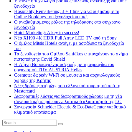
Έρευνα: η τεχνολογία βασικός πυλώνας ανάπτυξης για κάθε
ξενοδοχείο
Hospitality Remarketing: 3 + 1 tips για να αυξήσουμε τα
Online Bookings του ξενοδοχείου μας!
Ο αναβαθμισμένος ρόλος της τηλεόρασης στο σύγχρονο
ξενοδοχείο
Hotel Marketing: A key to success!
Νέα XH90 4K HDR Full Array LED TV από τη Sony
Ο όμιλος Mitsis Hotels ανοίγει με ασφάλεια τα ξενοδοχεία
του
Τα ξενοδοχεία του Ομίλου Sani/Ikos επιτυγχάνουν το σχήμα
πιστοποίησης Covid Shield
H Λίμνη Βουλιαγμένης ασφαλής με τη σφραγίδα του
οργανισμού TUV AUSTRIA Hellas
Cosmote: δωρεάν Wi-Fi σε μουσεία και αρχαιολογικούς
χώρους της Κρήτης
Νέες δράσεις στήριξης του ελληνικού τουρισμού από τη
Mastercard
Διαφορετικές λύσεις για διαφορετικούς χώρους με τη νέα
συνδυαστική σειρά επαγγελματικού κλιματισμού της LG
Συνεργασία Schneider Electric & EcoDataCenter για θετικό
κλιματικό αποτύπωμα