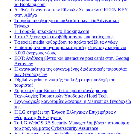
το Booking.com
Διεθνής Συνάντηση των Εθνικών Χειριστών GREEN KEY
στην Αθήνα
Τουρκία: σκέψεις για αποκλεισμό των TripAdvisor και
Trivago
H Tουρκία μπλοκάρει το Booking.com
1 στα 2 ξενοδοχεία αναβάθμισαν τις υπηρεσίες τους
Tα social media καθορίζουν το πρώτο ταξίδι των νέων
Επιδοτούμενο πρόγραμμα κατάρτισης στην τεχνολογία για
3.000 άνεργους νέους
ΕΟΤ: Ανάθεση βίντεο και interactive post cards στην Geotag
Aeroview
Η αναγκαιότητα της οργανωμένης διαδικτυακής παρουσίας
των ξενοδοχείων
Digital vs print: ο νικητής έκπληξη στην υποδοχή του
τουρίστα!
Συμμετοχή της Eurocert στο πρώτο συνέδριο για
Τεχνολογίες Τουριστικών Υποδομών Hotel Tech
Τεχνολογικές καινοτομίες λανσάρει η Marriott σε ξενοδοχεία
της
H LG στηρίζει την Ένωση Ελληνικών Επιχειρήσεων
Θέρμανσης & Ενέργειας
Το LG WebOS 3.5 Security Manager λαμβάνει πιστοποίηση
του προγράμματος Cybersecurity Assurance
Η LG αρωγός στις προσπάθειες ανάπτυξης τουριστικών