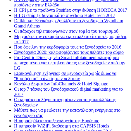
προϊόντων στην Ελλάδα
Η CPI με τα προϊόντα Posiflex στην έκθεση HORECA 2017
H LG στήριξε δυναμικά το συνέδριο Hotel Tech 2017
Daikin και Ξενικάκης εξοπλίζουν το ξενοδοχείο Wyndham
Grand Athens
Οι πάροχοι τηλεπικοινωνιών στον τομέα του τουρισμού
Μη χάσετε την ευκαιρία να εκμεταλλευτείτε αυτές τις τάσεις
το 2017
Που όφειλαν την κερδοφορία τους τα ξενοδοχεία το 2016
Ξενοδοχεία 2020: καλωσορίζοντας τους πελάτες του αύριο
Pro:Centric Direct, η νέα Smart Infotainment πλατφόρμα
περιεχομένου για τις τηλεοράσεις των ξενοδοχείων από την
LG
Εξοικονόμηση ενέργειας σε ξενοδοχεία χωρίς όμως να
“θυσιάζεται” η άνεση των πελατών
Κανάλια Δωματίων InfoChannels & Hotel Signage
Οι top 7 τάσεις του ξενοδοχειακού digital marketing για το
2017
Οι κυριότεροι λόγοι ατυχημάτων για τους υπαλλήλους
ξενοδοχείων
Μάθετε πως να μειώσετε την κατανάλωση ενέργειας στο
ξενοδοχείο σας
Η πυρασφάλεια στα ξενοδοχεία της Ευρώπης
Η υπηρεσία WiZiFi διαθέσιμη στα CAPSIS Hotels