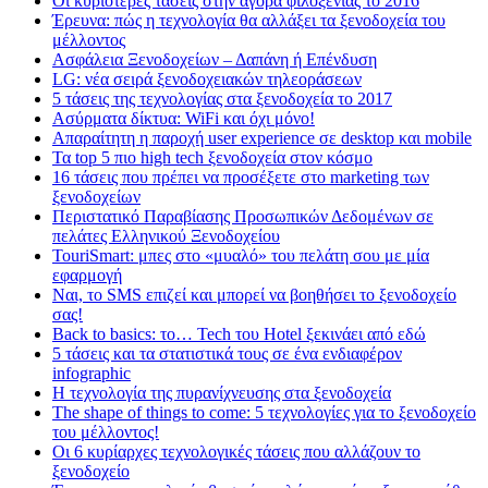
Οι κυριότερες τάσεις στην αγορά φιλοξενίας το 2016
Έρευνα: πώς η τεχνολογία θα αλλάξει τα ξενοδοχεία του
μέλλοντος
Ασφάλεια Ξενοδοχείων – Δαπάνη ή Επένδυση
LG: νέα σειρά ξενοδοχειακών τηλεοράσεων
5 τάσεις της τεχνολογίας στα ξενοδοχεία το 2017
Ασύρματα δίκτυα: WiFi και όχι μόνο!
Απαραίτητη η παροχή user experience σε desktop και mobile
Τα top 5 πιο high tech ξενοδοχεία στον κόσμο
16 τάσεις που πρέπει να προσέξετε στο marketing των
ξενοδοχείων
Περιστατικό Παραβίασης Προσωπικών Δεδομένων σε
πελάτες Ελληνικού Ξενοδοχείου
TouriSmart: μπες στο «μυαλό» του πελάτη σου με μία
εφαρμογή
Ναι, το SMS επιζεί και μπορεί να βοηθήσει το ξενοδοχείο
σας!
Back to basics: το… Tech του Hotel ξεκινάει από εδώ
5 τάσεις και τα στατιστικά τους σε ένα ενδιαφέρον
infographic
Η τεχνολογία της πυρανίχνευσης στα ξενοδοχεία
The shape of things to come: 5 τεχνολογίες για το ξενοδοχείο
του μέλλοντος!
Οι 6 κυρίαρχες τεχνολογικές τάσεις που αλλάζουν το
ξενοδοχείο