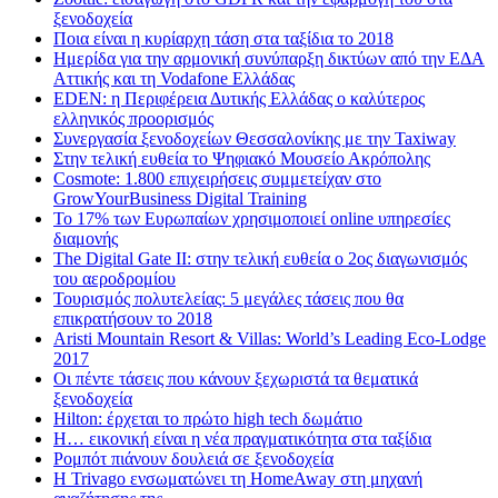
ξενοδοχεία
Ποια είναι η κυρίαρχη τάση στα ταξίδια το 2018
Ημερίδα για την αρμονική συνύπαρξη δικτύων από την ΕΔΑ
Αττικής και τη Vodafone Ελλάδας
EDEN: η Περιφέρεια Δυτικής Ελλάδας ο καλύτερος
ελληνικός προορισμός
Συνεργασία ξενοδοχείων Θεσσαλονίκης με την Taxiway
Στην τελική ευθεία το Ψηφιακό Μουσείο Ακρόπολης
Cosmote: 1.800 επιχειρήσεις συμμετείχαν στο
GrowYourBusiness Digital Training
Το 17% των Ευρωπαίων χρησιμοποιεί online υπηρεσίες
διαμονής
The Digital Gate II: στην τελική ευθεία ο 2ος διαγωνισμός
του αεροδρομίου
Τουρισμός πολυτελείας: 5 μεγάλες τάσεις που θα
επικρατήσουν το 2018
Aristi Mountain Resort & Villas: World’s Leading Eco-Lodge
2017
Οι πέντε τάσεις που κάνουν ξεχωριστά τα θεματικά
ξενοδοχεία
Hilton: έρχεται τo πρώτο high tech δωμάτιο
Η… εικονική είναι η νέα πραγματικότητα στα ταξίδια
Ρομπότ πιάνουν δουλειά σε ξενοδοχεία
Η Trivago ενσωματώνει τη HomeAway στη μηχανή