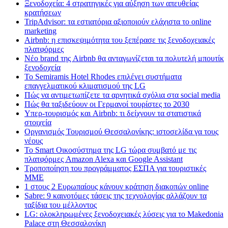
Ξενοδοχεία: 4 στρατηγικές για αύξηση των απευθείας
κρατήσεων
TripAdvisor: τα εστιατόρια αξιοποιούν ελάχιστα το online
marketing
Airbnb: η επισκεψιμότητα του ξεπέρασε τις ξενοδοχειακές
πλατφόρμες
Nέο brand της Airbnb θα ανταγωνίζεται τα πολυτελή μπουτίκ
ξενοδοχεία
Το Semiramis Hotel Rhodes επιλέγει συστήματα
επαγγελματικού κλιματισμού της LG
Πώς να αντιμετωπίζετε τα αρνητικά σχόλια στα social media
Πώς θα ταξιδεύουν οι Γερμανοί τουρίστες το 2030
Υπερ-τουρισμός και Airbnb: τι δείχνουν τα στατιστικά
στοιχεία
Οργανισμός Τουρισμού Θεσσαλονίκης: ιστοσελίδα γα τους
νέους
Το Smart Οικοσύστημα της LG τώρα συμβατό με τις
πλατφόρμες Amazon Alexa και Google Assistant
Τροποποίηση του προγράμματος ΕΣΠΑ για τουριστικές
ΜΜΕ
1 στους 2 Ευρωπαίους κάνουν κράτηση διακοπών online
Sabre: 9 καινοτόμες τάσεις της τεχνολογίας αλλάζουν τα
ταξίδια του μέλλοντος
LG: ολοκληρωμένες ξενοδοχειακές λύσεις για τo Makedonia
Palace στη Θεσσαλονίκη