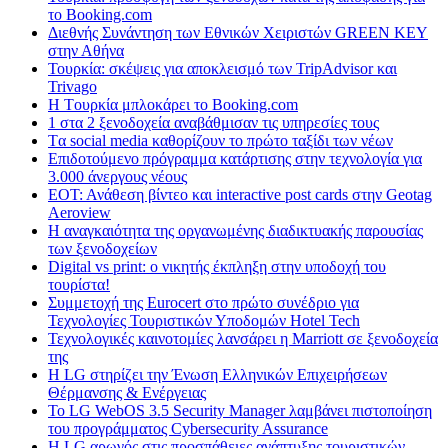
το Booking.com
Διεθνής Συνάντηση των Εθνικών Χειριστών GREEN KEY
στην Αθήνα
Τουρκία: σκέψεις για αποκλεισμό των TripAdvisor και
Trivago
H Tουρκία μπλοκάρει το Booking.com
1 στα 2 ξενοδοχεία αναβάθμισαν τις υπηρεσίες τους
Tα social media καθορίζουν το πρώτο ταξίδι των νέων
Επιδοτούμενο πρόγραμμα κατάρτισης στην τεχνολογία για
3.000 άνεργους νέους
ΕΟΤ: Ανάθεση βίντεο και interactive post cards στην Geotag
Aeroview
Η αναγκαιότητα της οργανωμένης διαδικτυακής παρουσίας
των ξενοδοχείων
Digital vs print: ο νικητής έκπληξη στην υποδοχή του
τουρίστα!
Συμμετοχή της Eurocert στο πρώτο συνέδριο για
Τεχνολογίες Τουριστικών Υποδομών Hotel Tech
Τεχνολογικές καινοτομίες λανσάρει η Marriott σε ξενοδοχεία
της
H LG στηρίζει την Ένωση Ελληνικών Επιχειρήσεων
Θέρμανσης & Ενέργειας
Το LG WebOS 3.5 Security Manager λαμβάνει πιστοποίηση
του προγράμματος Cybersecurity Assurance
Η LG αρωγός στις προσπάθειες ανάπτυξης τουριστικών