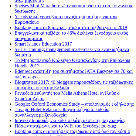
αναζήτησης της
Spetses Mini Marathon: νέα διάκριση για τα μέσα κοινωνικής
δικτύωσης
Υπερβολικά χρονοβόρα η αναζήτηση πτήσης για τους
Ευρωπαίους
Booking.com: οι 8 μεγάλες τάσεις στα ταξίδια για το 2018
Επαγγελματικά ταξίδια: το 46% διαλέγει ξενοδοχείο εκτός
προγράμματος
Smart Islands Education 2017
SETE Training: management masterclass για ενοικιαζόμενα
δωμάτια
Το Μητροπολιτικό Κολλέγιο Θεσσαλονίκης στη Philoxenia
Hotelia 2017
Edenred: ανάπτυξη του συστήματος IATA Easypay σε 70 και
πλέον χώρες
Blogtrotters 2017: 40 bloggers παρουσιάζουν τις ταξιδιωτικές
εμπειρίες τους στην Ελλάδα
Γενικός Διευθυντής του Melia Athens Hotel ανέλαβε ο
Χρήστος Δήμας
Google: Oxford Economics Study – απολογισμός εκδήλωσης
Trivago Hotel Relations: θυγατρική για απευθείας
συναλλαγές με ξενοδοχεία
Iδανικές διακοπές για κάθε πελάτη μέσω της τεχνολογίας
Πόσων αστέρων είναι το WiFi του ξενοδοχείου σας;
Booking.com: οι απαιτήσεις ταξιδιωτών από όλο τον κόσμο