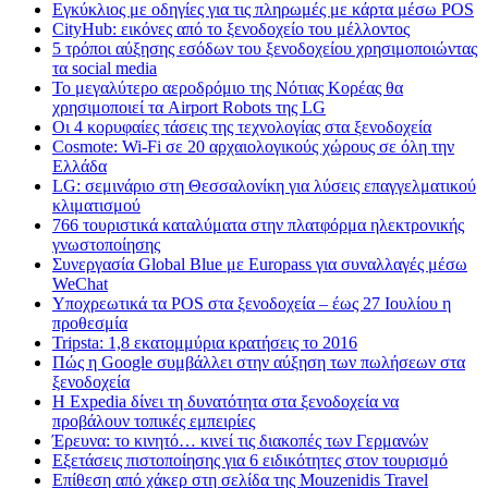
Εγκύκλιος με οδηγίες για τις πληρωμές με κάρτα μέσω POS
CityHub: εικόνες από το ξενοδοχείο του μέλλοντος
5 τρόποι αύξησης εσόδων του ξενοδοχείου χρησιμοποιώντας
τα social media
Το μεγαλύτερο αεροδρόμιο της Νότιας Κορέας θα
χρησιμοποιεί τα Airport Robots της LG
Οι 4 κορυφαίες τάσεις της τεχνολογίας στα ξενοδοχεία
Cosmote: Wi-Fi σε 20 αρχαιολογικούς χώρους σε όλη την
Ελλάδα
LG: σεμινάριο στη Θεσσαλονίκη για λύσεις επαγγελματικού
κλιματισμού
766 τουριστικά καταλύματα στην πλατφόρμα ηλεκτρονικής
γνωστοποίησης
Συνεργασία Global Blue με Europass για συναλλαγές μέσω
WeChat
Υποχρεωτικά τα POS στα ξενοδοχεία – έως 27 Ιουλίου η
προθεσμία
Tripsta: 1,8 εκατομμύρια κρατήσεις το 2016
Πώς η Google συμβάλλει στην αύξηση των πωλήσεων στα
ξενοδοχεία
Η Expedia δίνει τη δυνατότητα στα ξενοδοχεία να
προβάλουν τοπικές εμπειρίες
Έρευνα: το κινητό… κινεί τις διακοπές των Γερμανών
Εξετάσεις πιστοποίησης για 6 ειδικότητες στον τουρισμό
Επίθεση από χάκερ στη σελίδα της Mouzenidis Travel