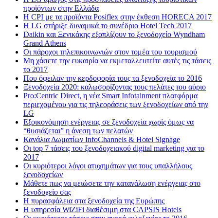
προϊόντων στην Ελλάδα
Η CPI με τα προϊόντα Posiflex στην έκθεση HORECA 2017
H LG στήριξε δυναμικά το συνέδριο Hotel Tech 2017
Daikin και Ξενικάκης εξοπλίζουν το ξενοδοχείο Wyndham
Grand Athens
Οι πάροχοι τηλεπικοινωνιών στον τομέα του τουρισμού
Μη χάσετε την ευκαιρία να εκμεταλλευτείτε αυτές τις τάσεις
το 2017
Που όφειλαν την κερδοφορία τους τα ξενοδοχεία το 2016
Ξενοδοχεία 2020: καλωσορίζοντας τους πελάτες του αύριο
Pro:Centric Direct, η νέα Smart Infotainment πλατφόρμα
περιεχομένου για τις τηλεοράσεις των ξενοδοχείων από την
LG
Εξοικονόμηση ενέργειας σε ξενοδοχεία χωρίς όμως να
“θυσιάζεται” η άνεση των πελατών
Κανάλια Δωματίων InfoChannels & Hotel Signage
Οι top 7 τάσεις του ξενοδοχειακού digital marketing για το
2017
Οι κυριότεροι λόγοι ατυχημάτων για τους υπαλλήλους
ξενοδοχείων
Μάθετε πως να μειώσετε την κατανάλωση ενέργειας στο
ξενοδοχείο σας
Η πυρασφάλεια στα ξενοδοχεία της Ευρώπης
Η υπηρεσία WiZiFi διαθέσιμη στα CAPSIS Hotels