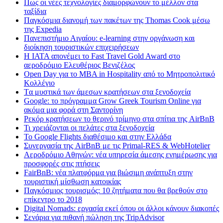
Πως οι νέες τεχνολογίες διαμορφώνουν το μέλλον στα
ταξίδια
Παγκόσμια διανομή των πακέτων της Thomas Cook μέσω
της Expedia
Πανεπιστήμιο Αιγαίου: e-learning στην οργάνωση και
διοίκηση τουριστικών επιχειρήσεων
Η IATA απονέμει το Fast Travel Gold Award στο
αεροδρόμιο Ελευθέριος Βενιζέλος
Open Day για το MBA in Hospitality από το Μητροπολιτικό
Κολλέγιο
Tα μυστικά των άμεσων κρατήσεων στα ξενοδοχεία
Google: το πρόγραμμα Grow Greek Tourism Online για
ακόμα μια φορά στη Σαντορίνη
Ρεκόρ κρατήσεων το θερινό τρίμηνο στα σπίτια της AirBnB
Τι χρειάζονται οι πελάτες στα ξενοδοχεία
Το Google Flights διαθέσιμο και στην Ελλάδα
Συνεργασία​ ​της​ ​AirBnB​ ​με​ ​τις​ ​Primal-RES​ ​&​ ​WebHotelier
Aεροδρόμιο Αθηνών: νέα υπηρεσία άμεσης ενημέρωσης για
προσφορές στις πτήσεις
FairBnB: νέα πλατφόρμα για βιώσιμη ανάπτυξη στην
τουριστική μίσθωση κατοικίας
Παγκόσμιος τουρισμός: 10 ζητήματα που θα βρεθούν στο
επίκεντρο το 2018
Digital Nomads: εργασία εκεί όπου οι άλλοι κάνουν διακοπές
Σενάρια για πιθανή πώληση της TripAdvisor