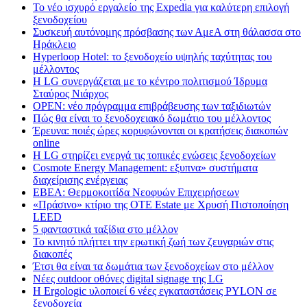
Το νέο ισχυρό εργαλείο της Expedia για καλύτερη επιλογή
ξενοδοχείου
Συσκευή αυτόνομης πρόσβασης των ΑμεΑ στη θάλασσα στο
Ηράκλειο
Hyperloop Hotel: το ξενοδοχείο υψηλής ταχύτητας του
μέλλοντος
Η LG συνεργάζεται με το κέντρο πολιτισμού Ίδρυμα
Σταύρος Νιάρχος
OPEN: νέο πρόγραμμα επιβράβευσης των ταξιδιωτών
Πώς θα είναι το ξενοδοχειακό δωμάτιο του μέλλοντος
Έρευνα: ποιές ώρες κορυφώνονται οι κρατήσεις διακοπών
online
Η LG στηρίζει ενεργά τις τοπικές ενώσεις ξενοδοχείων
Cosmote Energy Management: εξυπνα» συστήματα
διαχείρισης ενέργειας
ΕΒΕΑ: Θερμοκοιτίδα Νεοφυών Επιχειρήσεων
«Πράσινο» κτίριο της OTE Estate με Χρυσή Πιστοποίηση
LEED
5 φανταστικά ταξίδια στο μέλλον
Το κινητό πλήττει την ερωτική ζωή των ζευγαριών στις
διακοπές
Έτσι θα είναι τα δωμάτια των ξενοδοχείων στο μέλλον
Nέες outdoor οθόνες digital signage της LG
Η Ergologic υλοποιεί 6 νέες εγκαταστάσεις PYLON σε
ξενοδοχεία