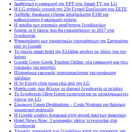
Διαθέσιμη η εφαρμογή της ΕΡΤ στις Smart TV της LG
Η LG στήριξε ενεργά την 25η Γενική Συνέλευση του ΣΕΤΕ
AirHelp: δικαίωμα ετήσιας αποζημίωσης €330 για
καθυστέρηση ή ακύρωση πτήσης
Η παγίδα των μηχανών αναζήτησης ξενοδοχείων
Sojern: οι 6 τάσεις που θα επικρατήσουν το 2017 στα
ξενοδοχεία
Ψηφιοποίηση των τουριστικών επιχειρήσεων της Σαντορίνης
από τη Google
Το πρώτο smart hotel της Ελλάδας ανοίγει τις πύλες του τον
Ιούνιο
Google Grow Greek Tourism Online: νέα εφαρμογή και νέες
ευκαιρίες για φοιτητές
Πλατφόρμα εικονικής πραγματικότητας για οργάνωση
ταξιδιών
Η 5η Εποχή είναι τώρα εδώ από την LG
Hotels.com: πώς θέλουν το ιδανικό ξενοδοχείο οι πελάτες
To ξενοδοχείο Olive Green εμπιστεύεται τις ολοκληρωμένες
λύσεις της LG
Σύμφωνο Green Destinations – Costa Nostrum για βιώσιμη
τουριστική ανάπτυξη
H Google μπαίνει δυναμικά στην αγορά πακέτων διακοπών
Hotel News Now: 3 κορυφαίες τάσεις τεχνολογίας στα
ξενοδοχεία
Τουρκία: προσφυγή των ξενοδόχων κατά της απόφασης για