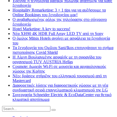
Έρευνα: η τεχνολογία βασικός πυλώνας ανάπτυξης για κάθε
ξενοδοχείο
Hospitality Remarketing: 3 + 1 tips για να αυξήσουμε τα
Online Bookings του ξενοδοχείου μας!
Ο αναβαθμισμένος ρόλος της τηλεόρασης στο σύγχρονο
ξενοδοχείο
Hotel Marketing: A key to success!
Νέα XH90 4K HDR Full Array LED TV από τη Sony
Ο όμιλος Mitsis Hotels ανοίγει με ασφάλεια τα ξενοδοχεία
του
Τα ξενοδοχεία του Ομίλου Sani/Ikos επιτυγχάνουν το σχήμα
πιστοποίησης Covid Shield
H Λίμνη Βουλιαγμένης ασφαλής με τη σφραγίδα του
οργανισμού TUV AUSTRIA Hellas
Cosmote: δωρεάν Wi-Fi σε μουσεία και αρχαιολογικούς
χώρους της Κρήτης
Νέες δράσεις στήριξης του ελληνικού τουρισμού από τη
Mastercard
Διαφορετικές λύσεις για διαφορετικούς χώρους με τη νέα
συνδυαστική σειρά επαγγελματικού κλιματισμού της LG
Συνεργασία Schneider Electric & EcoDataCenter για θετικό
κλιματικό αποτύπωμα