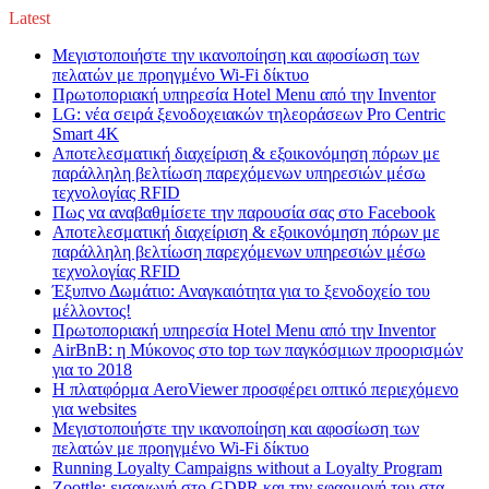
Latest
Μεγιστοποιήστε την ικανοποίηση και αφοσίωση των
πελατών με προηγμένο Wi-Fi δίκτυο
Πρωτοποριακή υπηρεσία Hotel Menu από την Inventor
LG: νέα σειρά ξενοδοχειακών τηλεοράσεων Pro Centric
Smart 4K
Αποτελεσματική διαχείριση & εξοικονόμηση πόρων με
παράλληλη βελτίωση παρεχόμενων υπηρεσιών μέσω
τεχνολογίας RFID
Πως να αναβαθμίσετε την παρουσία σας στο Facebook
Αποτελεσματική διαχείριση & εξοικονόμηση πόρων με
παράλληλη βελτίωση παρεχόμενων υπηρεσιών μέσω
τεχνολογίας RFID
Έξυπνο Δωμάτιο: Αναγκαιότητα για το ξενοδοχείο του
μέλλοντος!
Πρωτοποριακή υπηρεσία Hotel Menu από την Inventor
AirBnB: η Μύκονος στο top των παγκόσμιων προορισμών
για το 2018
Η πλατφόρμα AeroViewer προσφέρει οπτικό περιεχόμενο
για websites
Μεγιστοποιήστε την ικανοποίηση και αφοσίωση των
πελατών με προηγμένο Wi-Fi δίκτυο
Running Loyalty Campaigns without a Loyalty Program
Zoottle: εισαγωγή στο GDPR και την εφαρμογή του στα