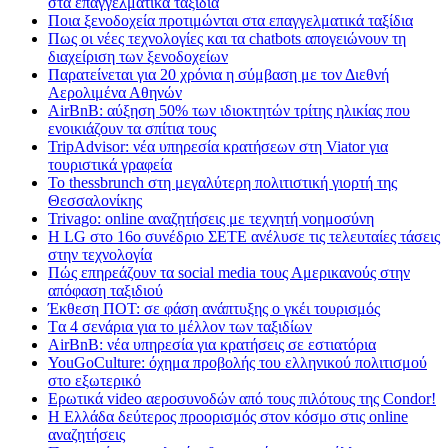
στα επαγγελματικά ταξίδια
Ποια ξενοδοχεία προτιμώνται στα επαγγελματικά ταξίδια
Πως οι νέες τεχνολογίες και τα chatbots απογειώνουν τη
διαχείριση των ξενοδοχείων
Παρατείνεται για 20 χρόνια η σύμβαση με τον Διεθνή
Αερολιμένα Αθηνών
AirBnB: αύξηση 50% των ιδιοκτητών τρίτης ηλικίας που
ενοικιάζουν τα σπίτια τους
TripAdvisor: νέα υπηρεσία κρατήσεων στη Viator για
τουριστικά γραφεία
Το thessbrunch στη μεγαλύτερη πολιτιστική γιορτή της
Θεσσαλονίκης
Trivago: online αναζητήσεις με τεχνητή νοημοσύνη
H LG στο 16ο συνέδριο ΣΕΤΕ ανέλυσε τις τελευταίες τάσεις
στην τεχνολογία
Πώς επηρεάζουν τα social media τους Αμερικανούς στην
απόφαση ταξιδιού
Έκθεση ΠΟΤ: σε φάση ανάπτυξης ο γκέι τουρισμός
Tα 4 σενάρια για το μέλλον των ταξιδίων
AirBnB: νέα υπηρεσία για κρατήσεις σε εστιατόρια
YouGoCulture: όχημα προβολής του ελληνικού πολιτισμού
στο εξωτερικό
Eρωτικά video αεροσυνοδών από τους πιλότους της Condor!
Η Ελλάδα δεύτερος προορισμός στον κόσμο στις online
αναζητήσεις