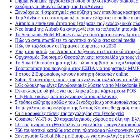
Digital Nomads: εργασία εκεί όπου οι άλλοι κάνουν διακοπές
Σενάρια για πιθανή πώληση της TripAdvisor
Ξενοδοχεία: 4 στρατηγικές για αύξηση των απευθείας κρατήσ
TripAdvisor: τα εστιατόρια αξιοποιούν ελάχιστα το online mar
Airbnb: η επισκεψιμότητα του ξεπέρασε τις ξενοδοχειακές πλ
Nέο brand της Airbnb θα ανταγωνίζεται τα πολυτελή μπουτίκ 
Το Semiramis Hotel Rhodes επιλέγει συστήματα επαγγελματι
Πώς να αντιμετωπίζετε τα αρνητικά σχόλια στα social media
Πώς θα ταξιδεύουν οι Γερμανοί τουρίστες το 2030
Υπερ-τουρισμός και Airbnb: τι δείχνουν τα στατιστικά στοιχεί
Οργανισμός Τουρισμού Θεσσαλονίκης: ιστοσελίδα γα τους νέ
Το Smart Οικοσύστημα της LG τώρα συμβατό με τις πλατφόρμ
Τροποποίηση του προγράμματος ΕΣΠΑ για τουριστικές ΜΜΕ
1 στους 2 Ευρωπαίους κάνουν κράτηση διακοπών online
Sabre: 9 καινοτόμες τάσεις της τεχνολογίας αλλάζουν τα ταξίδ
LG: ολοκληρωμένες ξενοδοχειακές λύσεις για τo Makedonia 
Εγκύκλιος με οδηγίες για τις πληρωμές με κάρτα μέσω POS
CityHub: εικόνες από το ξενοδοχείο του μέλλοντος
5 τρόποι αύξησης εσόδων του ξενοδοχείου χρησιμοποιώντας τ
Το μεγαλύτερο αεροδρόμιο της Νότιας Κορέας θα χρησιμοποιε
Οι 4 κορυφαίες τάσεις της τεχνολογίας στα ξενοδοχεία
Cosmote: Wi-Fi σε 20 αρχαιολογικούς χώρους σε όλη την Ελ
LG: σεμινάριο στη Θεσσαλονίκη για λύσεις επαγγελματικού 
766 τουριστικά καταλύματα στην πλατφόρμα ηλεκτρονικής γ
Συνεργασία Global Blue με Europass για συναλλαγές μέσω 