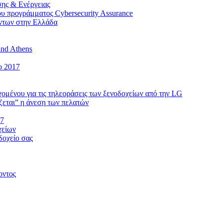
ης & Ενέργειας
υ προγράμματος Cybersecurity Assurance
όντων στην Ελλάδα
and Athens
ο 2017
εχομένου για τις τηλεοράσεις των ξενοδοχείων από την LG
ζεται” η άνεση των πελατών
17
χείων
δοχείο σας
οντος