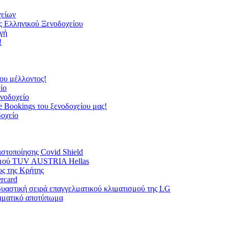
χείων
ς Ελληνικού Ξενοδοχείου
γή
!
του μέλλοντος!
ίο
ενοδοχείο
ne Bookings του ξενοδοχείου μας!
δοχείο
ιστοποίησης Covid Shield
ισμού TUV AUSTRIA Hellas
υς της Κρήτης
rcard
νδυαστική σειρά επαγγελματικού κλιματισμού της LG
λιματικό αποτύπωμα