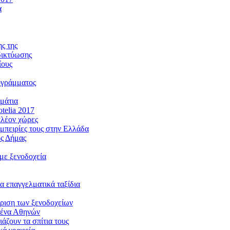
α
ς της
 δικτύωσης
ίους
ρογράμματος
ωμάτια
telia 2017
πλέον χώρες
 εμπειρίες τους στην Ελλάδα
ος Δήμας
 με ξενοδοχεία
α επαγγελματικά ταξίδια
είριση των ξενοδοχείων
ιμένα Αθηνών
άζουν τα σπίτια τους