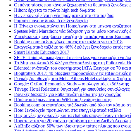
Οι πέντε τάσεις που κάνουν ξεχωριστά τα θεματικά ξενοδοχεί
Hilton: έρχεται τo πρώτο high tech δωμάτιο
Η… εικονική είναι η νέα πραγματικότητα στα ταξίδια
Ρομπότ πιάνουν δουλειά σε ξενοδοχεία
Η Trivago ενσωματώνει τη HomeAway στη μηχανή αναζήτηση
Spetses Mini Marathon: νέα διάκριση για τα μέσα κοινωνικής
Υπερβολικά χρονοβόρα η αναζήτηση πτήσης για τους Ευρωπα
Booking.com: οι 8 μεγάλες τάσεις στα ταξίδια για το 2018
Επαγγελματικά ταξίδια: το 46% διαλέγει ξενοδοχείο εκτός π
Smart Islands Education 2017
SETE Training: management masterclass για ενοικιαζόμενα δ
Το Μητροπολιτικό Κολλέγιο Θεσσαλονίκης στη Philoxenia Ho
Edenred: ανάπτυξη του συστήματος IATA Easypay σε 70 και 
Blogtrotters 2017: 40 bloggers παρουσιάζουν τις ταξιδιωτικές
Γενικός Διευθυντής του Melia Athens Hotel ανέλαβε ο Χρήστ
Google: Oxford Economics Study – απολογισμός εκδήλωσης
Trivago Hotel Relations: θυγατρική για απευθείας συναλλαγές
Iδανικές διακοπές για κάθε πελάτη μέσω της τεχνολογίας
Πόσων αστέρων είναι το WiFi του ξενοδοχείου σας;
Booking.com: οι απαιτήσεις ταξιδιωτών από όλο τον κόσμο στ
Ποια ξενοδοχεία προτιμώνται στα επαγγελματικά ταξίδια
Πως οι νέες τεχνολογίες και τα chatbots απογειώνουν τη διαχ
Παρατείνεται για 20 χρόνια η σύμβαση με τον Διεθνή Αερολ
AirBnB: αύξηση 50% των ιδιοκτητών τρίτης ηλικίας που ενοικι