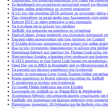
TripAdvisor: νέα υπηρεσία κρατήσεων στη Viator για τουριστ
Το thessbrunch στη μεγαλύτερη πολιτιστική γιορτή της Θεσσα
Trivago: online αναζητήσεις με τεχνητή νοημοσύνη
H LG στο 16ο συνέδριο ΣΕΤΕ ανέλυσε τις τελευταίες τάσεις 
Πώς επηρεάζουν τα social media τους Αμερικανούς στην απόφ
Έκθεση ΠΟΤ: σε φάση ανάπτυξης ο γκέι τουρισμός
Tα 4 σενάρια για το μέλλον των ταξιδίων
AirBnB: νέα υπηρεσία για κρατήσεις σε εστιατόρια
YouGoCulture: όχημα προβολής του ελληνικού πολιτισμού στ
Eρωτικά video αεροσυνοδών από τους πιλότους της Condor!
Η Ελλάδα δεύτερος προορισμός στον κόσμο στις online αναζη
Πως οι νέες τεχνολογίες διαμορφώνουν το μέλλον στα ταξίδια
Παγκόσμια διανομή των πακέτων της Thomas Cook μέσω της
Πανεπιστήμιο Αιγαίου: e-learning στην οργάνωση και διοίκησ
Η IATA απονέμει το Fast Travel Gold Award στο αεροδρόμιο
Open Day για το MBA in Hospitality από το Μητροπολιτικό 
Tα μυστικά των άμεσων κρατήσεων στα ξενοδοχεία
Google: το πρόγραμμα Grow Greek Tourism Online για ακόμα
Ρεκόρ κρατήσεων το θερινό τρίμηνο στα σπίτια της AirBnB
Τι χρειάζονται οι πελάτες στα ξενοδοχεία
Το Google Flights διαθέσιμο και στην Ελλάδα
Συνεργασία​ ​της​ ​AirBnB​ ​με​ ​τις​ ​Primal-RES​ ​&​ ​WebHotelier
Aεροδρόμιο Αθηνών: νέα υπηρεσία άμεσης ενημέρωσης για π
FairBnB: νέα πλατφόρμα για βιώσιμη ανάπτυξη στην τουριστι
Παγκόσμιος τουρισμός: 10 ζητήματα που θα βρεθούν στο επίκ