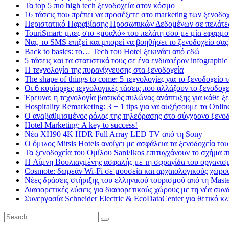
Τα top 5 πιο high tech ξενοδοχεία στον κόσμο
16 τάσεις που πρέπει να προσέξετε στο marketing των ξενοδο
Περιστατικό Παραβίασης Προσωπικών Δεδομένων σε πελάτε
TouriSmart: μπες στο «μυαλό» του πελάτη σου με μία εφαρμο
Ναι, το SMS επιζεί και μπορεί να βοηθήσει το ξενοδοχείο σας
Back to basics: το… Tech του Hotel ξεκινάει από εδώ
5 τάσεις και τα στατιστικά τους σε ένα ενδιαφέρον infographic
Η τεχνολογία της πυρανίχνευσης στα ξενοδοχεία
The shape of things to come: 5 τεχνολογίες για το ξενοδοχείο 
Οι 6 κυρίαρχες τεχνολογικές τάσεις που αλλάζουν το ξενοδοχε
Έρευνα: η τεχνολογία βασικός πυλώνας ανάπτυξης για κάθε ξ
Hospitality Remarketing: 3 + 1 tips για να αυξήσουμε τα Onli
Ο αναβαθμισμένος ρόλος της τηλεόρασης στο σύγχρονο ξενο
Hotel Marketing: A key to success!
Νέα XH90 4K HDR Full Array LED TV από τη Sony
Ο όμιλος Mitsis Hotels ανοίγει με ασφάλεια τα ξενοδοχεία του
Τα ξενοδοχεία του Ομίλου Sani/Ikos επιτυγχάνουν το σχήμα π
H Λίμνη Βουλιαγμένης ασφαλής με τη σφραγίδα του οργαν
Cosmote: δωρεάν Wi-Fi σε μουσεία και αρχαιολογικούς χώρο
Νέες δράσεις στήριξης του ελληνικού τουρισμού από τη Maste
Διαφορετικές λύσεις για διαφορετικούς χώρους με τη νέα συ
Συνεργασία Schneider Electric & EcoDataCenter για θετικό κ