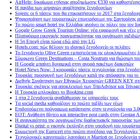
AirHelp: δικαίωμα ετήσιας αποζημίωσης €330 για καθυστέρ
Η παγίδα των μηχανών αναζήτησης ξενοδοχείων
Sojern: οι 6 τάσεις που θα επικρατήσουν το 2017 στα ξενοδοχ
Ψηφιοποίηση των τουριστικών επιχειρήσεων της Σαντορίνης α
Το πρώτο smart hotel της Ελλάδας ανοίγει τις πύλες του τον Ιο
Google Grow Greek Tourism Online: νέα εφαρμογή και νέες ευ
Πλατφόρμα εικονικής πραγματικότητας για οργάνωση ταξιδιώ
Η 5η Εποχή είναι τώρα εδώ από την LG
Hotels.com: πώς θέλουν το ιδανικό ξενοδοχείο οι πελάτες
To ξενοδοχείο Olive Green εμπιστεύεται τις ολοκληρωμένες 
Σύμφωνο Green Destinations – Costa Nostrum για βιώσιμη το
H Google μπαίνει δυναμικά στην αγορά πακέτων διακοπών
Hotel News Now: 3 κορυφαίες τάσεις τεχνολογίας στα ξενοδο
Τουρκία: προσφυγή των ξενοδόχων κατά της απόφασης για το
Διεθνής Συνάντηση των Εθνικών Χειριστών GREEN KEY στ
Τουρκία: σκέψεις για αποκλεισμό των TripAdvisor και Trivag
H Tουρκία μπλοκάρει το Booking.com
1 στα 2 ξενοδοχεία αναβάθμισαν τις υπηρεσίες τους
Tα social media καθορίζουν το πρώτο ταξίδι των νέων
Επιδοτούμενο πρόγραμμα κατάρτισης στην τεχνολογία για 3.0
ΕΟΤ: Ανάθεση βίντεο και interactive post cards στην Geotag 
Η αναγκαιότητα της οργανωμένης διαδικτυακής παρουσίας τω
Digital vs print: ο νικητής έκπληξη στην υποδοχή του τουρίστα
Συμμετοχή της Eurocert στο πρώτο συνέδριο για Τεχνολογίε
Τεχνολογικές καινοτομίες λανσάρει η Marriott σε ξενοδοχεία 