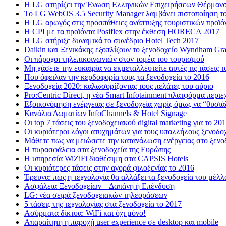
H LG στηρίζει την Ένωση Ελληνικών Επιχειρήσεων Θέρμανσ
Το LG WebOS 3.5 Security Manager λαμβάνει πιστοποίηση το
Η LG αρωγός στις προσπάθειες ανάπτυξης τουριστικών προϊ
Η CPI με τα προϊόντα Posiflex στην έκθεση HORECA 2017
H LG στήριξε δυναμικά το συνέδριο Hotel Tech 2017
Daikin και Ξενικάκης εξοπλίζουν το ξενοδοχείο Wyndham Gr
Οι πάροχοι τηλεπικοινωνιών στον τομέα του τουρισμού
Μη χάσετε την ευκαιρία να εκμεταλλευτείτε αυτές τις τάσεις τ
Που όφειλαν την κερδοφορία τους τα ξενοδοχεία το 2016
Ξενοδοχεία 2020: καλωσορίζοντας τους πελάτες του αύριο
Pro:Centric Direct, η νέα Smart Infotainment πλατφόρμα περι
Εξοικονόμηση ενέργειας σε ξενοδοχεία χωρίς όμως να “θυσιά
Κανάλια Δωματίων InfoChannels & Hotel Signage
Οι top 7 τάσεις του ξενοδοχειακού digital marketing για το 20
Οι κυριότεροι λόγοι ατυχημάτων για τους υπαλλήλους ξενοδο
Μάθετε πως να μειώσετε την κατανάλωση ενέργειας στο ξενο
Η πυρασφάλεια στα ξενοδοχεία της Ευρώπης
Η υπηρεσία WiZiFi διαθέσιμη στα CAPSIS Hotels
Οι κυριότερες τάσεις στην αγορά φιλοξενίας το 2016
Έρευνα: πώς η τεχνολογία θα αλλάξει τα ξενοδοχεία του μέλλ
Ασφάλεια Ξενοδοχείων – Δαπάνη ή Επένδυση
LG: νέα σειρά ξενοδοχειακών τηλεοράσεων
5 τάσεις της τεχνολογίας στα ξενοδοχεία το 2017
Ασύρματα δίκτυα: WiFi και όχι μόνο!
Απαραίτητη η παροχή user experience σε desktop και mobile