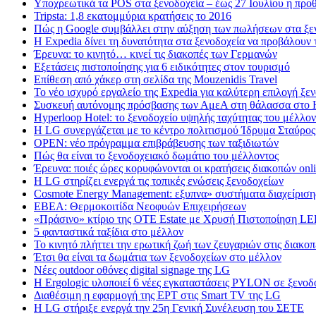
Υποχρεωτικά τα POS στα ξενοδοχεία – έως 27 Ιουλίου η προ
Tripsta: 1,8 εκατομμύρια κρατήσεις το 2016
Πώς η Google συμβάλλει στην αύξηση των πωλήσεων στα ξε
Η Expedia δίνει τη δυνατότητα στα ξενοδοχεία να προβάλουν τ
Έρευνα: το κινητό… κινεί τις διακοπές των Γερμανών
Εξετάσεις πιστοποίησης για 6 ειδικότητες στον τουρισμό
Επίθεση από χάκερ στη σελίδα της Mouzenidis Travel
Το νέο ισχυρό εργαλείο της Expedia για καλύτερη επιλογή ξε
Συσκευή αυτόνομης πρόσβασης των ΑμεΑ στη θάλασσα στο 
Hyperloop Hotel: το ξενοδοχείο υψηλής ταχύτητας του μέλλον
Η LG συνεργάζεται με το κέντρο πολιτισμού Ίδρυμα Σταύρος
OPEN: νέο πρόγραμμα επιβράβευσης των ταξιδιωτών
Πώς θα είναι το ξενοδοχειακό δωμάτιο του μέλλοντος
Έρευνα: ποιές ώρες κορυφώνονται οι κρατήσεις διακοπών onl
Η LG στηρίζει ενεργά τις τοπικές ενώσεις ξενοδοχείων
Cosmote Energy Management: εξυπνα» συστήματα διαχείρισης
ΕΒΕΑ: Θερμοκοιτίδα Νεοφυών Επιχειρήσεων
«Πράσινο» κτίριο της OTE Estate με Χρυσή Πιστοποίηση L
5 φανταστικά ταξίδια στο μέλλον
Το κινητό πλήττει την ερωτική ζωή των ζευγαριών στις διακοπ
Έτσι θα είναι τα δωμάτια των ξενοδοχείων στο μέλλον
Nέες outdoor οθόνες digital signage της LG
Η Ergologic υλοποιεί 6 νέες εγκαταστάσεις PYLON σε ξενοδ
Διαθέσιμη η εφαρμογή της ΕΡΤ στις Smart TV της LG
Η LG στήριξε ενεργά την 25η Γενική Συνέλευση του ΣΕΤΕ