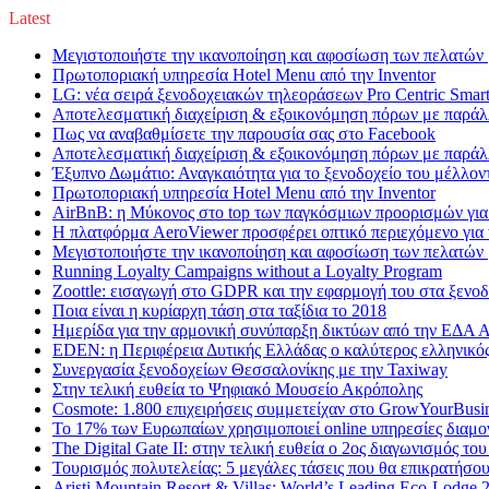
Latest
Μεγιστοποιήστε την ικανοποίηση και αφοσίωση των πελατών 
Πρωτοποριακή υπηρεσία Hotel Menu από την Inventor
LG: νέα σειρά ξενοδοχειακών τηλεοράσεων Pro Centric Smar
Αποτελεσματική διαχείριση & εξοικονόμηση πόρων με παρά
Πως να αναβαθμίσετε την παρουσία σας στο Facebook
Αποτελεσματική διαχείριση & εξοικονόμηση πόρων με παρά
Έξυπνο Δωμάτιο: Αναγκαιότητα για το ξενοδοχείο του μέλλον
Πρωτοποριακή υπηρεσία Hotel Menu από την Inventor
AirBnB: η Μύκονος στο top των παγκόσμιων προορισμών για
Η πλατφόρμα AeroViewer προσφέρει οπτικό περιεχόμενο για 
Μεγιστοποιήστε την ικανοποίηση και αφοσίωση των πελατών 
Running Loyalty Campaigns without a Loyalty Program
Zoottle: εισαγωγή στο GDPR και την εφαρμογή του στα ξενοδ
Ποια είναι η κυρίαρχη τάση στα ταξίδια το 2018
Ημερίδα για την αρμονική συνύπαρξη δικτύων από την ΕΔΑ Α
EDEN: η Περιφέρεια Δυτικής Ελλάδας ο καλύτερος ελληνικό
Συνεργασία ξενοδοχείων Θεσσαλονίκης με την Taxiway
Στην τελική ευθεία το Ψηφιακό Μουσείο Ακρόπολης
Cosmote: 1.800 επιχειρήσεις συμμετείχαν στο GrowYourBusine
Το 17% των Ευρωπαίων χρησιμοποιεί online υπηρεσίες διαμο
The Digital Gate II: στην τελική ευθεία ο 2ος διαγωνισμός το
Τουρισμός πολυτελείας: 5 μεγάλες τάσεις που θα επικρατήσου
Aristi Mountain Resort & Villas: World’s Leading Eco-Lodge 