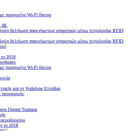
με προηγμένο Wi-Fi δίκτυο
t 4K
λληλη βελτίωση παρεχόμενων υπηρεσιών μέσω τεχνολογίας RFID
λληλη βελτίωση παρεχόμενων υπηρεσιών μέσω τεχνολογίας RFID
τος!
 το 2018
websites
με προηγμένο Wi-Fi δίκτυο
οχεία
ττικής και τη Vodafone Ελλάδας
ς προορισμός
ss Digital Training
νής
υ αεροδρομίου
ν το 2018
2017