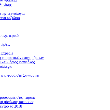
ικά γραφεία
λονίκης
στην τεχνολογία
αση ταξιδιού
ο εξωτερικό
τήσεις
 Expedia
η τουριστικών επιχειρήσεων
 Ελευθέριος Βενιζέλος
Κολλέγιο
 μια φορά στη Σαντορίνη
ροσφορές στις πτήσεις
κή μίσθωση κατοικίας
εντρο το 2018