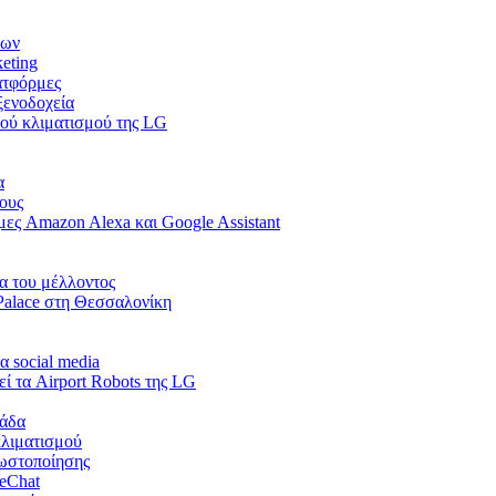
εων
keting
ατφόρμες
ξενοδοχεία
κού κλιματισμού της LG
α
ους
ες Amazon Alexa και Google Assistant
ια του μέλλοντος
Palace στη Θεσσαλονίκη
α social media
ί τα Airport Robots της LG
λάδα
κλιματισμού
νωστοποίησης
WeChat