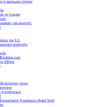
ηση ή ακύρωση πτήσης
εία
πό τη Google
ύνιο
καιρίες για φοιτητές
ν
λύσεις της LG
υριστική ανάπτυξη
χεία
 Booking.com
ην Αθήνα
o
00 άνεργους νέους
Aeroview
ν ξενοδοχείων
!
ς Τουριστικών Υποδομών Hotel Tech
της