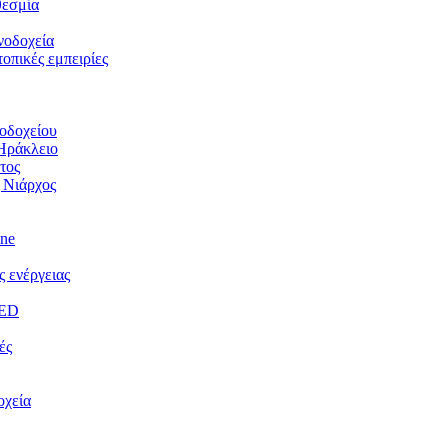
θεσμία
νοδοχεία
οπικές εμπειρίες
νοδοχείου
Ηράκλειο
τος
 Νιάρχος
ine
 ενέργειας
EED
ές
οχεία