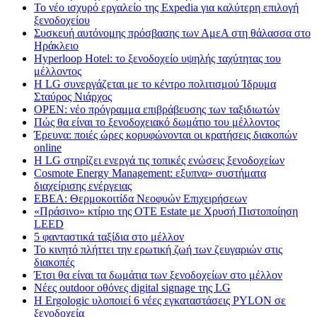
Το νέο ισχυρό εργαλείο της Expedia για καλύτερη επιλογή
ξενοδοχείου
Συσκευή αυτόνομης πρόσβασης των ΑμεΑ στη θάλασσα στο
Ηράκλειο
Hyperloop Hotel: το ξενοδοχείο υψηλής ταχύτητας του
μέλλοντος
Η LG συνεργάζεται με το κέντρο πολιτισμού Ίδρυμα
Σταύρος Νιάρχος
OPEN: νέο πρόγραμμα επιβράβευσης των ταξιδιωτών
Πώς θα είναι το ξενοδοχειακό δωμάτιο του μέλλοντος
Έρευνα: ποιές ώρες κορυφώνονται οι κρατήσεις διακοπών
online
Η LG στηρίζει ενεργά τις τοπικές ενώσεις ξενοδοχείων
Cosmote Energy Management: εξυπνα» συστήματα
διαχείρισης ενέργειας
ΕΒΕΑ: Θερμοκοιτίδα Νεοφυών Επιχειρήσεων
«Πράσινο» κτίριο της OTE Estate με Χρυσή Πιστοποίηση
LEED
5 φανταστικά ταξίδια στο μέλλον
Το κινητό πλήττει την ερωτική ζωή των ζευγαριών στις
διακοπές
Έτσι θα είναι τα δωμάτια των ξενοδοχείων στο μέλλον
Nέες outdoor οθόνες digital signage της LG
Η Ergologic υλοποιεί 6 νέες εγκαταστάσεις PYLON σε
ξενοδοχεία