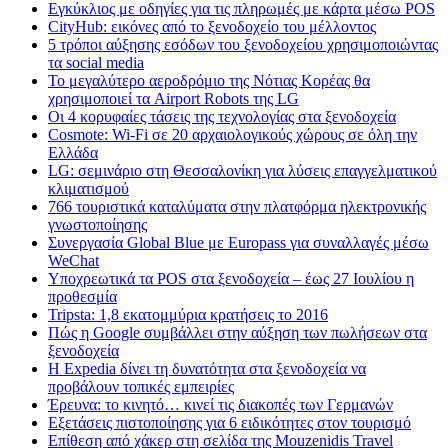
Εγκύκλιος με οδηγίες για τις πληρωμές με κάρτα μέσω POS
CityHub: εικόνες από το ξενοδοχείο του μέλλοντος
5 τρόποι αύξησης εσόδων του ξενοδοχείου χρησιμοποιώντας
τα social media
Το μεγαλύτερο αεροδρόμιο της Νότιας Κορέας θα
χρησιμοποιεί τα Airport Robots της LG
Οι 4 κορυφαίες τάσεις της τεχνολογίας στα ξενοδοχεία
Cosmote: Wi-Fi σε 20 αρχαιολογικούς χώρους σε όλη την
Ελλάδα
LG: σεμινάριο στη Θεσσαλονίκη για λύσεις επαγγελματικού
κλιματισμού
766 τουριστικά καταλύματα στην πλατφόρμα ηλεκτρονικής
γνωστοποίησης
Συνεργασία Global Blue με Europass για συναλλαγές μέσω
WeChat
Υποχρεωτικά τα POS στα ξενοδοχεία – έως 27 Ιουλίου η
προθεσμία
Tripsta: 1,8 εκατομμύρια κρατήσεις το 2016
Πώς η Google συμβάλλει στην αύξηση των πωλήσεων στα
ξενοδοχεία
Η Expedia δίνει τη δυνατότητα στα ξενοδοχεία να
προβάλουν τοπικές εμπειρίες
Έρευνα: το κινητό… κινεί τις διακοπές των Γερμανών
Εξετάσεις πιστοποίησης για 6 ειδικότητες στον τουρισμό
Επίθεση από χάκερ στη σελίδα της Mouzenidis Travel