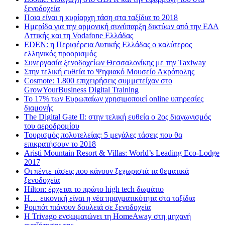
ξενοδοχεία
Ποια είναι η κυρίαρχη τάση στα ταξίδια το 2018
Ημερίδα για την αρμονική συνύπαρξη δικτύων από την ΕΔΑ
Αττικής και τη Vodafone Ελλάδας
EDEN: η Περιφέρεια Δυτικής Ελλάδας ο καλύτερος
ελληνικός προορισμός
Συνεργασία ξενοδοχείων Θεσσαλονίκης με την Taxiway
Στην τελική ευθεία το Ψηφιακό Μουσείο Ακρόπολης
Cosmote: 1.800 επιχειρήσεις συμμετείχαν στο
GrowYourBusiness Digital Training
Το 17% των Ευρωπαίων χρησιμοποιεί online υπηρεσίες
διαμονής
The Digital Gate II: στην τελική ευθεία ο 2ος διαγωνισμός
του αεροδρομίου
Τουρισμός πολυτελείας: 5 μεγάλες τάσεις που θα
επικρατήσουν το 2018
Aristi Mountain Resort & Villas: World’s Leading Eco-Lodge
2017
Οι πέντε τάσεις που κάνουν ξεχωριστά τα θεματικά
ξενοδοχεία
Hilton: έρχεται τo πρώτο high tech δωμάτιο
Η… εικονική είναι η νέα πραγματικότητα στα ταξίδια
Ρομπότ πιάνουν δουλειά σε ξενοδοχεία
Η Trivago ενσωματώνει τη HomeAway στη μηχανή