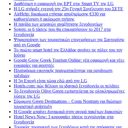
Διαθέσιμη η εφαρμογή της ΕΡΤ στις Smart TV της LG
Η LG στήριξε ενεργά την 25η Γενική Συνέλευση του ΣΕΤΕ
AirHelp: δικαίωμα ετήσιας αποζημίωσης €330 για
καθυστέρηση ή ακύρωση πτήσης
Η παγίδα των μηχανών αναζήτησης ξενοδοχείων
Sojern: οι 6 τάσεις που θα επικρατήσουν το 2017 στα
ξενοδοχεία
Ψηφιοποίηση των τουριστικών επιχειρήσεων της Σαντορίνης
από τη Google
Το πρώτο smart hotel της Ελλάδας ανοίγει τις πύλες του τον
Ιούνιο
Google Grow Greek Tourism Online: νέα εφαρμογή και νέες
ευκαιρίες για φοιτητές
Πλατφόρμα εικονικής πραγματικότητας για οργάνωση
ταξιδιών
Η 5η Εποχή είναι τώρα εδώ από την LG
Hotels.com: πώς θέλουν το ιδανικό ξενοδοχείο οι πελάτες
To ξενοδοχείο Olive Green εμπιστεύεται τις ολοκληρωμένες
λύσεις της LG
Σύμφωνο Green Destinations – Costa Nostrum για βιώσιμη
τουριστική ανάπτυξη
H Google μπαίνει δυναμικά στην αγορά πακέτων διακοπών
Hotel News Now: 3 κορυφαίες τάσεις τεχνολογίας στα
ξενοδοχεία
Τουρκία: προσφυγή των ξενοδόχων κατά της απόφασης για