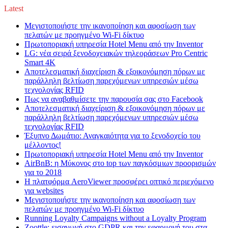
Latest
Μεγιστοποιήστε την ικανοποίηση και αφοσίωση των
πελατών με προηγμένο Wi-Fi δίκτυο
Πρωτοποριακή υπηρεσία Hotel Menu από την Inventor
LG: νέα σειρά ξενοδοχειακών τηλεοράσεων Pro Centric
Smart 4K
Αποτελεσματική διαχείριση & εξοικονόμηση πόρων με
παράλληλη βελτίωση παρεχόμενων υπηρεσιών μέσω
τεχνολογίας RFID
Πως να αναβαθμίσετε την παρουσία σας στο Facebook
Αποτελεσματική διαχείριση & εξοικονόμηση πόρων με
παράλληλη βελτίωση παρεχόμενων υπηρεσιών μέσω
τεχνολογίας RFID
Έξυπνο Δωμάτιο: Αναγκαιότητα για το ξενοδοχείο του
μέλλοντος!
Πρωτοποριακή υπηρεσία Hotel Menu από την Inventor
AirBnB: η Μύκονος στο top των παγκόσμιων προορισμών
για το 2018
Η πλατφόρμα AeroViewer προσφέρει οπτικό περιεχόμενο
για websites
Μεγιστοποιήστε την ικανοποίηση και αφοσίωση των
πελατών με προηγμένο Wi-Fi δίκτυο
Running Loyalty Campaigns without a Loyalty Program
Zoottle: εισαγωγή στο GDPR και την εφαρμογή του στα