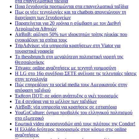
στα επαγγελματικά ταξίδια
Ποια ξενοδοχεία προτιμώνται στα επαγγελματικά ταξίδια
Πως οι νέες τεχνολογίες και τα chatbots απογειώνουν τη
διαχείριση των ξενοδοχείων
Παρατείνεται για 20 χρόνια η σύμβαση με τον Διεθνή
Αερολιμένα Αθηνών
AirBnB: αύξηση 50% των ιδιοκτητών τρίτης ηλικίας που
ενοικιάζουν τα σπίτια τους
TripAdvisor: νέα υπηρεσία κρατήσεων στη Viator για
τουριστικά γραφεία
Το thessbrunch στη μεγαλύτερη πολιτιστική γιορτή της
Θεσσαλονίκης
Trivago: online αναζητήσεις με τεχνητή νοημοσύνη
H LG στο 16ο συνέδριο ΣΕΤΕ ανέλυσε τις τελευταίες τάσεις
στην τεχνολογία
Πώς επηρεάζουν τα social media τους Αμερικανούς στην
απόφαση ταξιδιού
Έκθεση ΠΟΤ: σε φάση ανάπτυξης ο γκέι τουρισμός
Tα 4 σενάρια για το μέλλον των ταξιδίων
AirBnB: νέα υπηρεσία για κρατήσεις σε εστιατόρια
YouGoCulture: όχημα προβολής του ελληνικού πολιτισμού
στο εξωτερικό
Eρωτικά video αεροσυνοδών από τους πιλότους της Condor!
Η Ελλάδα δεύτερος προορισμός στον κόσμο στις online
αναζητήσεις