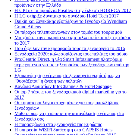
προϊόντων στην Ελλάδα
Η CPI με τα προϊόντα Posiflex στην έκθεση HORECA 2017
H LG στήριξε δυναμικά το συνέδριο Hotel Tech 2017
Daikin και Ξενικάκης εξοπλίζουν το ξενοδοχείο Wyndham
Grand Athens
Οι πάροχοι τηλεπικοινωνιών στον τομέα του τουρισμού
Μη χάσετε την ευκαιρία να εκμεταλλευτείτε αυτές τις τάσεις
το 2017
Που όφειλαν την κερδοφορία τους τα ξενοδοχεία το 2016
Ξενοδοχεία 2020: καλωσορίζοντας τους πελάτες του αύριο
Pro:Centric Direct, η νέα Smart Infotainment πλατφόρμα
περιεχομένου για τις τηλεοράσεις των ξενοδοχείων από την
LG
Εξοικονόμηση ενέργειας σε ξενοδοχεία χωρίς όμως να
“θυσιάζεται” η άνεση των πελατών
Κανάλια Δωματίων InfoChannels & Hotel Signage
Οι top 7 τάσεις του ξενοδοχειακού digital marketing για το
2017
Οι κυριότεροι λόγοι ατυχημάτων για τους υπαλλήλους
ξενοδοχείων
Μάθετε πως να μειώσετε την κατανάλωση ενέργειας στο
ξενοδοχείο σας
Η πυρασφάλεια στα ξενοδοχεία της Ευρώπης
Η υπηρεσία WiZiFi διαθέσιμη στα CAPSIS Hotels