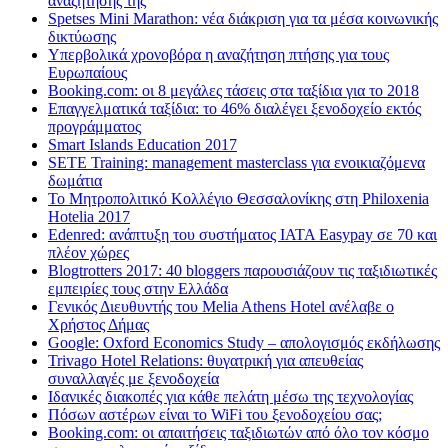
αναζήτησης της
Spetses Mini Marathon: νέα διάκριση για τα μέσα κοινωνικής
δικτύωσης
Υπερβολικά χρονοβόρα η αναζήτηση πτήσης για τους
Ευρωπαίους
Booking.com: οι 8 μεγάλες τάσεις στα ταξίδια για το 2018
Επαγγελματικά ταξίδια: το 46% διαλέγει ξενοδοχείο εκτός
προγράμματος
Smart Islands Education 2017
SETE Training: management masterclass για ενοικιαζόμενα
δωμάτια
Το Μητροπολιτικό Κολλέγιο Θεσσαλονίκης στη Philoxenia
Hotelia 2017
Edenred: ανάπτυξη του συστήματος IATA Easypay σε 70 και
πλέον χώρες
Blogtrotters 2017: 40 bloggers παρουσιάζουν τις ταξιδιωτικές
εμπειρίες τους στην Ελλάδα
Γενικός Διευθυντής του Melia Athens Hotel ανέλαβε ο
Χρήστος Δήμας
Google: Oxford Economics Study – απολογισμός εκδήλωσης
Trivago Hotel Relations: θυγατρική για απευθείας
συναλλαγές με ξενοδοχεία
Iδανικές διακοπές για κάθε πελάτη μέσω της τεχνολογίας
Πόσων αστέρων είναι το WiFi του ξενοδοχείου σας;
Booking.com: οι απαιτήσεις ταξιδιωτών από όλο τον κόσμο