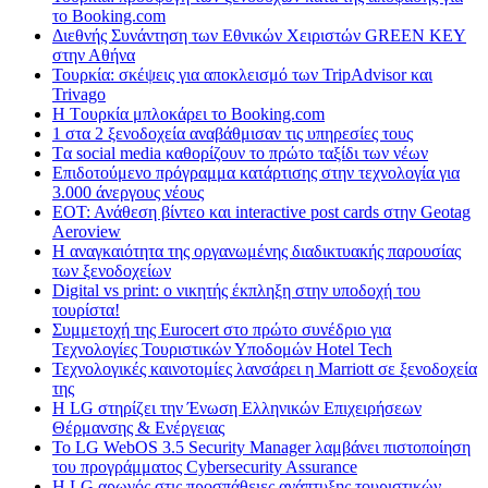
το Booking.com
Διεθνής Συνάντηση των Εθνικών Χειριστών GREEN KEY
στην Αθήνα
Τουρκία: σκέψεις για αποκλεισμό των TripAdvisor και
Trivago
H Tουρκία μπλοκάρει το Booking.com
1 στα 2 ξενοδοχεία αναβάθμισαν τις υπηρεσίες τους
Tα social media καθορίζουν το πρώτο ταξίδι των νέων
Επιδοτούμενο πρόγραμμα κατάρτισης στην τεχνολογία για
3.000 άνεργους νέους
ΕΟΤ: Ανάθεση βίντεο και interactive post cards στην Geotag
Aeroview
Η αναγκαιότητα της οργανωμένης διαδικτυακής παρουσίας
των ξενοδοχείων
Digital vs print: ο νικητής έκπληξη στην υποδοχή του
τουρίστα!
Συμμετοχή της Eurocert στο πρώτο συνέδριο για
Τεχνολογίες Τουριστικών Υποδομών Hotel Tech
Τεχνολογικές καινοτομίες λανσάρει η Marriott σε ξενοδοχεία
της
H LG στηρίζει την Ένωση Ελληνικών Επιχειρήσεων
Θέρμανσης & Ενέργειας
Το LG WebOS 3.5 Security Manager λαμβάνει πιστοποίηση
του προγράμματος Cybersecurity Assurance
Η LG αρωγός στις προσπάθειες ανάπτυξης τουριστικών