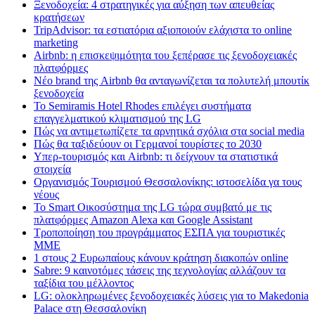
Ξενοδοχεία: 4 στρατηγικές για αύξηση των απευθείας
κρατήσεων
TripAdvisor: τα εστιατόρια αξιοποιούν ελάχιστα το online
marketing
Airbnb: η επισκεψιμότητα του ξεπέρασε τις ξενοδοχειακές
πλατφόρμες
Nέο brand της Airbnb θα ανταγωνίζεται τα πολυτελή μπουτίκ
ξενοδοχεία
Το Semiramis Hotel Rhodes επιλέγει συστήματα
επαγγελματικού κλιματισμού της LG
Πώς να αντιμετωπίζετε τα αρνητικά σχόλια στα social media
Πώς θα ταξιδεύουν οι Γερμανοί τουρίστες το 2030
Υπερ-τουρισμός και Airbnb: τι δείχνουν τα στατιστικά
στοιχεία
Οργανισμός Τουρισμού Θεσσαλονίκης: ιστοσελίδα γα τους
νέους
Το Smart Οικοσύστημα της LG τώρα συμβατό με τις
πλατφόρμες Amazon Alexa και Google Assistant
Τροποποίηση του προγράμματος ΕΣΠΑ για τουριστικές
ΜΜΕ
1 στους 2 Ευρωπαίους κάνουν κράτηση διακοπών online
Sabre: 9 καινοτόμες τάσεις της τεχνολογίας αλλάζουν τα
ταξίδια του μέλλοντος
LG: ολοκληρωμένες ξενοδοχειακές λύσεις για τo Makedonia
Palace στη Θεσσαλονίκη