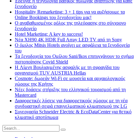
Έρευνα: η τεχνολογία βασικός πυλώνας ανάπτυξης για κάθε
ξενοδοχείο
Hospitality Remarketing: 3 + 1 tips για να αυξήσουμε τα
Online Bookings του ξενοδοχείου μας!
Ο αναβαθμισμένος ρόλος της τηλεόρασης στο σύγχρονο
ξενοδοχείο
Hotel Marketing: A key to success!
Νέα XH90 4K HDR Full Array LED TV από τη Sony
Ο όμιλος Mitsis Hotels ανοίγει με ασφάλεια τα ξενοδοχεία
του
Τα ξενοδοχεία του Ομίλου Sani/Ikos επιτυγχάνουν το σχήμα
πιστοποίησης Covid Shield
H Λίμνη Βουλιαγμένης ασφαλής με τη σφραγίδα του
οργανισμού TUV AUSTRIA Hellas
Cosmote: δωρεάν Wi-Fi σε μουσεία και αρχαιολογικούς
χώρους της Κρήτης
Νέες δράσεις στήριξης του ελληνικού τουρισμού από τη
Mastercard
Διαφορετικές λύσεις για διαφορετικούς χώρους με τη νέα
συνδυαστική σειρά επαγγελματικού κλιματισμού της LG
Συνεργασία Schneider Electric & EcoDataCenter για θετικό
κλιματικό αποτύπωμα