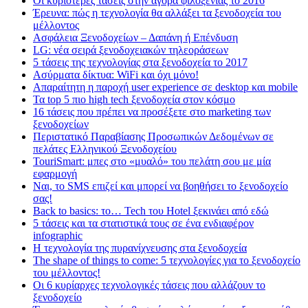
Οι κυριότερες τάσεις στην αγορά φιλοξενίας το 2016
Έρευνα: πώς η τεχνολογία θα αλλάξει τα ξενοδοχεία του
μέλλοντος
Ασφάλεια Ξενοδοχείων – Δαπάνη ή Επένδυση
LG: νέα σειρά ξενοδοχειακών τηλεοράσεων
5 τάσεις της τεχνολογίας στα ξενοδοχεία το 2017
Ασύρματα δίκτυα: WiFi και όχι μόνο!
Απαραίτητη η παροχή user experience σε desktop και mobile
Τα top 5 πιο high tech ξενοδοχεία στον κόσμο
16 τάσεις που πρέπει να προσέξετε στο marketing των
ξενοδοχείων
Περιστατικό Παραβίασης Προσωπικών Δεδομένων σε
πελάτες Ελληνικού Ξενοδοχείου
TouriSmart: μπες στο «μυαλό» του πελάτη σου με μία
εφαρμογή
Ναι, το SMS επιζεί και μπορεί να βοηθήσει το ξενοδοχείο
σας!
Back to basics: το… Tech του Hotel ξεκινάει από εδώ
5 τάσεις και τα στατιστικά τους σε ένα ενδιαφέρον
infographic
Η τεχνολογία της πυρανίχνευσης στα ξενοδοχεία
The shape of things to come: 5 τεχνολογίες για το ξενοδοχείο
του μέλλοντος!
Οι 6 κυρίαρχες τεχνολογικές τάσεις που αλλάζουν το
ξενοδοχείο