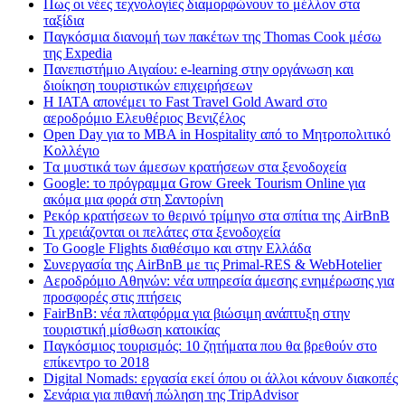
Πως οι νέες τεχνολογίες διαμορφώνουν το μέλλον στα
ταξίδια
Παγκόσμια διανομή των πακέτων της Thomas Cook μέσω
της Expedia
Πανεπιστήμιο Αιγαίου: e-learning στην οργάνωση και
διοίκηση τουριστικών επιχειρήσεων
Η IATA απονέμει το Fast Travel Gold Award στο
αεροδρόμιο Ελευθέριος Βενιζέλος
Open Day για το MBA in Hospitality από το Μητροπολιτικό
Κολλέγιο
Tα μυστικά των άμεσων κρατήσεων στα ξενοδοχεία
Google: το πρόγραμμα Grow Greek Tourism Online για
ακόμα μια φορά στη Σαντορίνη
Ρεκόρ κρατήσεων το θερινό τρίμηνο στα σπίτια της AirBnB
Τι χρειάζονται οι πελάτες στα ξενοδοχεία
Το Google Flights διαθέσιμο και στην Ελλάδα
Συνεργασία​ ​της​ ​AirBnB​ ​με​ ​τις​ ​Primal-RES​ ​&​ ​WebHotelier
Aεροδρόμιο Αθηνών: νέα υπηρεσία άμεσης ενημέρωσης για
προσφορές στις πτήσεις
FairBnB: νέα πλατφόρμα για βιώσιμη ανάπτυξη στην
τουριστική μίσθωση κατοικίας
Παγκόσμιος τουρισμός: 10 ζητήματα που θα βρεθούν στο
επίκεντρο το 2018
Digital Nomads: εργασία εκεί όπου οι άλλοι κάνουν διακοπές
Σενάρια για πιθανή πώληση της TripAdvisor