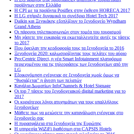
προϊόντων στην Ελλάδα
Η CPI με τα προϊόντα Posiflex στην έκθεση HORECA 2017
H LG στήριξε δυναμικά το συνέδριο Hotel Tech 2017
Daikin και Ξενικάκης εξοπλίζουν το ξενοδοχείο Wyndham
Grand Athens
Οι πάροχοι τηλεπικοινωνιών στον τομέα του τουρισμού
Μη χάσετε την ευκαιρία να εκμεταλλευτείτε αυτές τις τάσεις
το 2017
Που όφειλαν την κερδοφορία τους τα ξενοδοχεία το 2016
Ξενοδοχεία 2020: καλωσορίζοντας τους πελάτες του αύριο
Pro:Centric Direct, η νέα Smart Infotainment πλατφόρμα
περιεχομένου για τις τηλεοράσεις των ξενοδοχείων από την
LG
Εξοικονόμηση ενέργειας σε ξενοδοχεία χωρίς όμως να
“θυσιάζεται” η άνεση των πελατών
Κανάλια Δωματίων InfoChannels & Hotel Signage
Οι top 7 τάσεις του ξενοδοχειακού digital marketing για το
2017
Οι κυριότεροι λόγοι ατυχημάτων για τους υπαλλήλους
ξενοδοχείων
Μάθετε πως να μειώσετε την κατανάλωση ενέργειας στο
ξενοδοχείο σας
Η πυρασφάλεια στα ξενοδοχεία της Ευρώπης
Η υπηρεσία WiZiFi διαθέσιμη στα CAPSIS Hotels