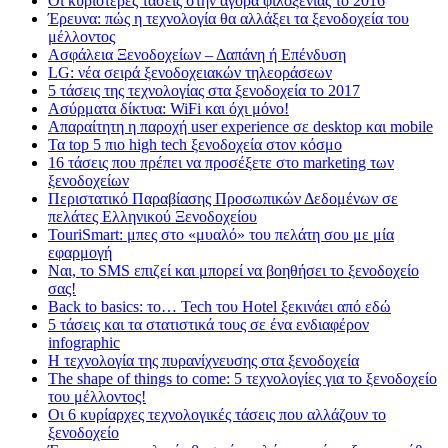
Οι κυριότερες τάσεις στην αγορά φιλοξενίας το 2016
Έρευνα: πώς η τεχνολογία θα αλλάξει τα ξενοδοχεία του
μέλλοντος
Ασφάλεια Ξενοδοχείων – Δαπάνη ή Επένδυση
LG: νέα σειρά ξενοδοχειακών τηλεοράσεων
5 τάσεις της τεχνολογίας στα ξενοδοχεία το 2017
Ασύρματα δίκτυα: WiFi και όχι μόνο!
Απαραίτητη η παροχή user experience σε desktop και mobile
Τα top 5 πιο high tech ξενοδοχεία στον κόσμο
16 τάσεις που πρέπει να προσέξετε στο marketing των
ξενοδοχείων
Περιστατικό Παραβίασης Προσωπικών Δεδομένων σε
πελάτες Ελληνικού Ξενοδοχείου
TouriSmart: μπες στο «μυαλό» του πελάτη σου με μία
εφαρμογή
Ναι, το SMS επιζεί και μπορεί να βοηθήσει το ξενοδοχείο
σας!
Back to basics: το… Tech του Hotel ξεκινάει από εδώ
5 τάσεις και τα στατιστικά τους σε ένα ενδιαφέρον
infographic
Η τεχνολογία της πυρανίχνευσης στα ξενοδοχεία
The shape of things to come: 5 τεχνολογίες για το ξενοδοχείο
του μέλλοντος!
Οι 6 κυρίαρχες τεχνολογικές τάσεις που αλλάζουν το
ξενοδοχείο