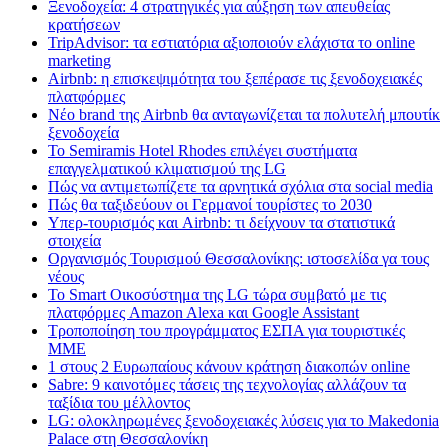
Ξενοδοχεία: 4 στρατηγικές για αύξηση των απευθείας
κρατήσεων
TripAdvisor: τα εστιατόρια αξιοποιούν ελάχιστα το online
marketing
Airbnb: η επισκεψιμότητα του ξεπέρασε τις ξενοδοχειακές
πλατφόρμες
Nέο brand της Airbnb θα ανταγωνίζεται τα πολυτελή μπουτίκ
ξενοδοχεία
Το Semiramis Hotel Rhodes επιλέγει συστήματα
επαγγελματικού κλιματισμού της LG
Πώς να αντιμετωπίζετε τα αρνητικά σχόλια στα social media
Πώς θα ταξιδεύουν οι Γερμανοί τουρίστες το 2030
Υπερ-τουρισμός και Airbnb: τι δείχνουν τα στατιστικά
στοιχεία
Οργανισμός Τουρισμού Θεσσαλονίκης: ιστοσελίδα γα τους
νέους
Το Smart Οικοσύστημα της LG τώρα συμβατό με τις
πλατφόρμες Amazon Alexa και Google Assistant
Τροποποίηση του προγράμματος ΕΣΠΑ για τουριστικές
ΜΜΕ
1 στους 2 Ευρωπαίους κάνουν κράτηση διακοπών online
Sabre: 9 καινοτόμες τάσεις της τεχνολογίας αλλάζουν τα
ταξίδια του μέλλοντος
LG: ολοκληρωμένες ξενοδοχειακές λύσεις για τo Makedonia
Palace στη Θεσσαλονίκη