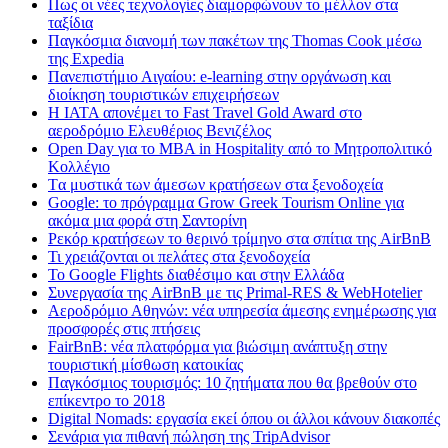
Πως οι νέες τεχνολογίες διαμορφώνουν το μέλλον στα
ταξίδια
Παγκόσμια διανομή των πακέτων της Thomas Cook μέσω
της Expedia
Πανεπιστήμιο Αιγαίου: e-learning στην οργάνωση και
διοίκηση τουριστικών επιχειρήσεων
Η IATA απονέμει το Fast Travel Gold Award στο
αεροδρόμιο Ελευθέριος Βενιζέλος
Open Day για το MBA in Hospitality από το Μητροπολιτικό
Κολλέγιο
Tα μυστικά των άμεσων κρατήσεων στα ξενοδοχεία
Google: το πρόγραμμα Grow Greek Tourism Online για
ακόμα μια φορά στη Σαντορίνη
Ρεκόρ κρατήσεων το θερινό τρίμηνο στα σπίτια της AirBnB
Τι χρειάζονται οι πελάτες στα ξενοδοχεία
Το Google Flights διαθέσιμο και στην Ελλάδα
Συνεργασία​ ​της​ ​AirBnB​ ​με​ ​τις​ ​Primal-RES​ ​&​ ​WebHotelier
Aεροδρόμιο Αθηνών: νέα υπηρεσία άμεσης ενημέρωσης για
προσφορές στις πτήσεις
FairBnB: νέα πλατφόρμα για βιώσιμη ανάπτυξη στην
τουριστική μίσθωση κατοικίας
Παγκόσμιος τουρισμός: 10 ζητήματα που θα βρεθούν στο
επίκεντρο το 2018
Digital Nomads: εργασία εκεί όπου οι άλλοι κάνουν διακοπές
Σενάρια για πιθανή πώληση της TripAdvisor