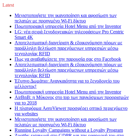
Latest
Μεγιστοποιήστε την ικανοποίηση και αφοσίωση των
πελατών με προηγμένο Wi-Fi δίκτυο
Πρωτοποριακή υπηρεσία Hotel Menu από την Inventor
LG: νέα σειρά ξενοδοχειακών τηλεοράσεων Pro Centric
Smart 4K
Αποτελεσματική διαχείριση & εξοικονόμηση πόρων με
παράλληλη βελτίωση παρεχόμενων υπηρεσιών μέσω
τεχνολογίας RFID
Πως να αναβαθμίσετε την παρουσία σας στο Facebook
Αποτελεσματική διαχείριση & εξοικονόμηση πόρων με
παράλληλη βελτίωση παρεχόμενων υπηρεσιών μέσω
τεχνολογίας RFID
Έξυπνο Δωμάτιο: Αναγκαιότητα για το ξενοδοχείο του
μέλλοντος!
Πρωτοποριακή υπηρεσία Hotel Menu από την Inventor
AirBnB: η Μύκονος στο top των παγκόσμιων προορισμών
για το 2018
Η πλατφόρμα AeroViewer προσφέρει οπτικό περιεχόμενο
για websites
Μεγιστοποιήστε την ικανοποίηση και αφοσίωση των
πελατών με προηγμένο Wi-Fi δίκτυο
Running Loyalty Campaigns without a Loyalty Program
Zoottle: εισαγωγή στο GDPR και την εφαρμογή του στα