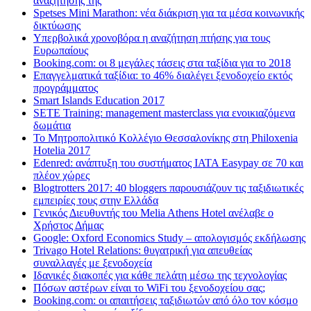
αναζήτησης της
Spetses Mini Marathon: νέα διάκριση για τα μέσα κοινωνικής
δικτύωσης
Υπερβολικά χρονοβόρα η αναζήτηση πτήσης για τους
Ευρωπαίους
Booking.com: οι 8 μεγάλες τάσεις στα ταξίδια για το 2018
Επαγγελματικά ταξίδια: το 46% διαλέγει ξενοδοχείο εκτός
προγράμματος
Smart Islands Education 2017
SETE Training: management masterclass για ενοικιαζόμενα
δωμάτια
Το Μητροπολιτικό Κολλέγιο Θεσσαλονίκης στη Philoxenia
Hotelia 2017
Edenred: ανάπτυξη του συστήματος IATA Easypay σε 70 και
πλέον χώρες
Blogtrotters 2017: 40 bloggers παρουσιάζουν τις ταξιδιωτικές
εμπειρίες τους στην Ελλάδα
Γενικός Διευθυντής του Melia Athens Hotel ανέλαβε ο
Χρήστος Δήμας
Google: Oxford Economics Study – απολογισμός εκδήλωσης
Trivago Hotel Relations: θυγατρική για απευθείας
συναλλαγές με ξενοδοχεία
Iδανικές διακοπές για κάθε πελάτη μέσω της τεχνολογίας
Πόσων αστέρων είναι το WiFi του ξενοδοχείου σας;
Booking.com: οι απαιτήσεις ταξιδιωτών από όλο τον κόσμο