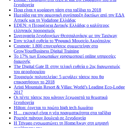
ξενοδοχεία
Ποια είναι η κυρίαρχη τάση στα ταξίδια το 2018
Ημερίδα για την αρμονική συνύπαρξη δικτύων από την ΕΔΑ
Αττικής και τη Vodafone Ελλάδας
EDEN: η Περιφέρεια Δυτικής Ελλάδας ο καλύτερος
ελληνικός προορισμός
Συνεργασία ξενοδοχείων Θεσσαλονίκης με την Taxiway
Στην τελική ευθεία το Ψηφιακό Μουσείο Ακρόπολης
Cosmote: 1.800 επιχειρήσεις συμμετείχαν στο
GrowYourBusiness Digital Training
Το 17% των Ευρωπαίων χρησιμοποιεί online υπηρεσίες
διαμονής
The Digital Gate II: στην τελική ευθεία ο 2ος διαγωνισμός
του αεροδρομίου
Τουρισμός πολυτελείας: 5 μεγάλες τάσεις που θα
επικρατήσουν το 2018
Aristi Mountain Resort & Villas: World’s Leading Eco-Lodge
2017
Οι πέντε τάσεις που κάνουν ξεχωριστά τα θεματικά
ξενοδοχεία
Hilton: έρχεται τo πρώτο high tech δωμάτιο
Η… εικονική είναι η νέα πραγματικότητα στα ταξίδια
Ρομπότ πιάνουν δουλειά σε ξενοδοχεία
Η Trivago ενσωματώνει τη HomeAway στη μηχανή