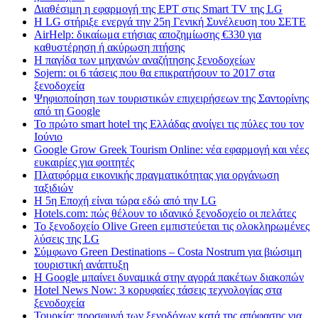
Διαθέσιμη η εφαρμογή της ΕΡΤ στις Smart TV της LG
Η LG στήριξε ενεργά την 25η Γενική Συνέλευση του ΣΕΤΕ
AirHelp: δικαίωμα ετήσιας αποζημίωσης €330 για
καθυστέρηση ή ακύρωση πτήσης
Η παγίδα των μηχανών αναζήτησης ξενοδοχείων
Sojern: οι 6 τάσεις που θα επικρατήσουν το 2017 στα
ξενοδοχεία
Ψηφιοποίηση των τουριστικών επιχειρήσεων της Σαντορίνης
από τη Google
Το πρώτο smart hotel της Ελλάδας ανοίγει τις πύλες του τον
Ιούνιο
Google Grow Greek Tourism Online: νέα εφαρμογή και νέες
ευκαιρίες για φοιτητές
Πλατφόρμα εικονικής πραγματικότητας για οργάνωση
ταξιδιών
Η 5η Εποχή είναι τώρα εδώ από την LG
Hotels.com: πώς θέλουν το ιδανικό ξενοδοχείο οι πελάτες
To ξενοδοχείο Olive Green εμπιστεύεται τις ολοκληρωμένες
λύσεις της LG
Σύμφωνο Green Destinations – Costa Nostrum για βιώσιμη
τουριστική ανάπτυξη
H Google μπαίνει δυναμικά στην αγορά πακέτων διακοπών
Hotel News Now: 3 κορυφαίες τάσεις τεχνολογίας στα
ξενοδοχεία
Τουρκία: προσφυγή των ξενοδόχων κατά της απόφασης για