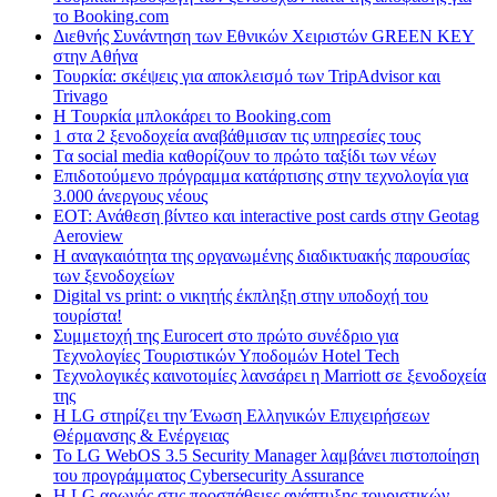
το Booking.com
Διεθνής Συνάντηση των Εθνικών Χειριστών GREEN KEY
στην Αθήνα
Τουρκία: σκέψεις για αποκλεισμό των TripAdvisor και
Trivago
H Tουρκία μπλοκάρει το Booking.com
1 στα 2 ξενοδοχεία αναβάθμισαν τις υπηρεσίες τους
Tα social media καθορίζουν το πρώτο ταξίδι των νέων
Επιδοτούμενο πρόγραμμα κατάρτισης στην τεχνολογία για
3.000 άνεργους νέους
ΕΟΤ: Ανάθεση βίντεο και interactive post cards στην Geotag
Aeroview
Η αναγκαιότητα της οργανωμένης διαδικτυακής παρουσίας
των ξενοδοχείων
Digital vs print: ο νικητής έκπληξη στην υποδοχή του
τουρίστα!
Συμμετοχή της Eurocert στο πρώτο συνέδριο για
Τεχνολογίες Τουριστικών Υποδομών Hotel Tech
Τεχνολογικές καινοτομίες λανσάρει η Marriott σε ξενοδοχεία
της
H LG στηρίζει την Ένωση Ελληνικών Επιχειρήσεων
Θέρμανσης & Ενέργειας
Το LG WebOS 3.5 Security Manager λαμβάνει πιστοποίηση
του προγράμματος Cybersecurity Assurance
Η LG αρωγός στις προσπάθειες ανάπτυξης τουριστικών