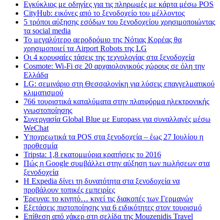
Εγκύκλιος με οδηγίες για τις πληρωμές με κάρτα μέσω POS
CityHub: εικόνες από το ξενοδοχείο του μέλλοντος
5 τρόποι αύξησης εσόδων του ξενοδοχείου χρησιμοποιώντας
τα social media
Το μεγαλύτερο αεροδρόμιο της Νότιας Κορέας θα
χρησιμοποιεί τα Airport Robots της LG
Οι 4 κορυφαίες τάσεις της τεχνολογίας στα ξενοδοχεία
Cosmote: Wi-Fi σε 20 αρχαιολογικούς χώρους σε όλη την
Ελλάδα
LG: σεμινάριο στη Θεσσαλονίκη για λύσεις επαγγελματικού
κλιματισμού
766 τουριστικά καταλύματα στην πλατφόρμα ηλεκτρονικής
γνωστοποίησης
Συνεργασία Global Blue με Europass για συναλλαγές μέσω
WeChat
Υποχρεωτικά τα POS στα ξενοδοχεία – έως 27 Ιουλίου η
προθεσμία
Tripsta: 1,8 εκατομμύρια κρατήσεις το 2016
Πώς η Google συμβάλλει στην αύξηση των πωλήσεων στα
ξενοδοχεία
Η Expedia δίνει τη δυνατότητα στα ξενοδοχεία να
προβάλουν τοπικές εμπειρίες
Έρευνα: το κινητό… κινεί τις διακοπές των Γερμανών
Εξετάσεις πιστοποίησης για 6 ειδικότητες στον τουρισμό
Επίθεση από χάκερ στη σελίδα της Mouzenidis Travel