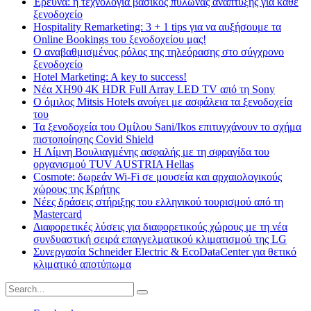
Έρευνα: η τεχνολογία βασικός πυλώνας ανάπτυξης για κάθε
ξενοδοχείο
Hospitality Remarketing: 3 + 1 tips για να αυξήσουμε τα
Online Bookings του ξενοδοχείου μας!
Ο αναβαθμισμένος ρόλος της τηλεόρασης στο σύγχρονο
ξενοδοχείο
Hotel Marketing: A key to success!
Νέα XH90 4K HDR Full Array LED TV από τη Sony
Ο όμιλος Mitsis Hotels ανοίγει με ασφάλεια τα ξενοδοχεία
του
Τα ξενοδοχεία του Ομίλου Sani/Ikos επιτυγχάνουν το σχήμα
πιστοποίησης Covid Shield
H Λίμνη Βουλιαγμένης ασφαλής με τη σφραγίδα του
οργανισμού TUV AUSTRIA Hellas
Cosmote: δωρεάν Wi-Fi σε μουσεία και αρχαιολογικούς
χώρους της Κρήτης
Νέες δράσεις στήριξης του ελληνικού τουρισμού από τη
Mastercard
Διαφορετικές λύσεις για διαφορετικούς χώρους με τη νέα
συνδυαστική σειρά επαγγελματικού κλιματισμού της LG
Συνεργασία Schneider Electric & EcoDataCenter για θετικό
κλιματικό αποτύπωμα