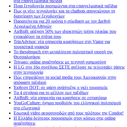
στα επαγγελματικά ταξίδια
Ποια ξενοδοχεία προτιμώνται στα επαγγελματικά ταξίδια
Πως οι νέες τεχνολογίες και τα chatbots απογειώνουν τη
διαχείριση των ξενοδοχείων
Παρατείνεται για 20 χρόνια η σύμβαση με τον Διεθνή
Αερολιμένα Αθηνών
AirBnB: αύξηση 50% των ιδιοκτητών τρίτης ηλικίας που
ενοικιάζουν τα σπίτια τους
TripAdvisor: νέα υπηρεσία κρατήσεων στη Viator για
τουριστικά γραφεία
Το thessbrunch στη μεγαλύτερη πολιτιστική γιορτή της
Θεσσαλονίκης
Trivago: online αναζητήσεις με τεχνητή νοημοσύνη
H LG στο 16ο συνέδριο ΣΕΤΕ ανέλυσε τις τελευταίες τάσεις
στην τεχνολογία
Πώς επηρεάζουν τα social media τους Αμερικανούς στην
απόφαση ταξιδιού
Έκθεση ΠΟΤ: σε φάση ανάπτυξης ο γκέι τουρισμός
Tα 4 σενάρια για το μέλλον των ταξιδίων
AirBnB: νέα υπηρεσία για κρατήσεις σε εστιατόρια
YouGoCulture: όχημα προβολής του ελληνικού πολιτισμού
στο εξωτερικό
Eρωτικά video αεροσυνοδών από τους πιλότους της Condor!
Η Ελλάδα δεύτερος προορισμός στον κόσμο στις online
αναζητήσεις