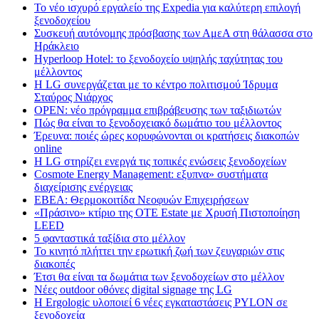
Το νέο ισχυρό εργαλείο της Expedia για καλύτερη επιλογή
ξενοδοχείου
Συσκευή αυτόνομης πρόσβασης των ΑμεΑ στη θάλασσα στο
Ηράκλειο
Hyperloop Hotel: το ξενοδοχείο υψηλής ταχύτητας του
μέλλοντος
Η LG συνεργάζεται με το κέντρο πολιτισμού Ίδρυμα
Σταύρος Νιάρχος
OPEN: νέο πρόγραμμα επιβράβευσης των ταξιδιωτών
Πώς θα είναι το ξενοδοχειακό δωμάτιο του μέλλοντος
Έρευνα: ποιές ώρες κορυφώνονται οι κρατήσεις διακοπών
online
Η LG στηρίζει ενεργά τις τοπικές ενώσεις ξενοδοχείων
Cosmote Energy Management: εξυπνα» συστήματα
διαχείρισης ενέργειας
ΕΒΕΑ: Θερμοκοιτίδα Νεοφυών Επιχειρήσεων
«Πράσινο» κτίριο της OTE Estate με Χρυσή Πιστοποίηση
LEED
5 φανταστικά ταξίδια στο μέλλον
Το κινητό πλήττει την ερωτική ζωή των ζευγαριών στις
διακοπές
Έτσι θα είναι τα δωμάτια των ξενοδοχείων στο μέλλον
Nέες outdoor οθόνες digital signage της LG
Η Ergologic υλοποιεί 6 νέες εγκαταστάσεις PYLON σε
ξενοδοχεία