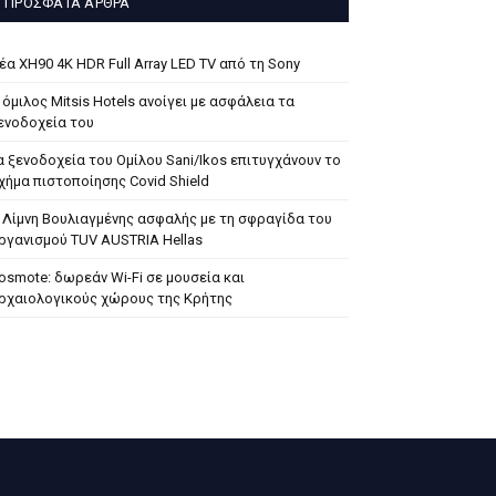
ΠΡΌΣΦΑΤΑ ΆΡΘΡΑ
έα XH90 4K HDR Full Array LED TV από τη Sony
 όμιλος Mitsis Hotels ανοίγει με ασφάλεια τα
ενοδοχεία του
α ξενοδοχεία του Ομίλου Sani/Ikos επιτυγχάνουν το
χήμα πιστοποίησης Covid Shield
 Λίμνη Βουλιαγμένης ασφαλής με τη σφραγίδα του
ργανισμού TUV AUSTRIA Hellas
osmote: δωρεάν Wi-Fi σε μουσεία και
ρχαιολογικούς χώρους της Κρήτης