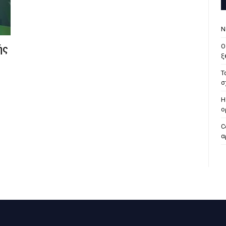
Ν
Ο
ής
ξ
Τ
σ
H
ο
C
α