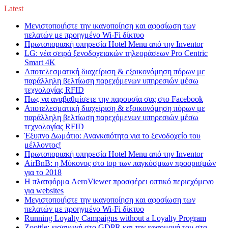
Latest
Μεγιστοποιήστε την ικανοποίηση και αφοσίωση των
πελατών με προηγμένο Wi-Fi δίκτυο
Πρωτοποριακή υπηρεσία Hotel Menu από την Inventor
LG: νέα σειρά ξενοδοχειακών τηλεοράσεων Pro Centric
Smart 4K
Αποτελεσματική διαχείριση & εξοικονόμηση πόρων με
παράλληλη βελτίωση παρεχόμενων υπηρεσιών μέσω
τεχνολογίας RFID
Πως να αναβαθμίσετε την παρουσία σας στο Facebook
Αποτελεσματική διαχείριση & εξοικονόμηση πόρων με
παράλληλη βελτίωση παρεχόμενων υπηρεσιών μέσω
τεχνολογίας RFID
Έξυπνο Δωμάτιο: Αναγκαιότητα για το ξενοδοχείο του
μέλλοντος!
Πρωτοποριακή υπηρεσία Hotel Menu από την Inventor
AirBnB: η Μύκονος στο top των παγκόσμιων προορισμών
για το 2018
Η πλατφόρμα AeroViewer προσφέρει οπτικό περιεχόμενο
για websites
Μεγιστοποιήστε την ικανοποίηση και αφοσίωση των
πελατών με προηγμένο Wi-Fi δίκτυο
Running Loyalty Campaigns without a Loyalty Program
Zoottle: εισαγωγή στο GDPR και την εφαρμογή του στα