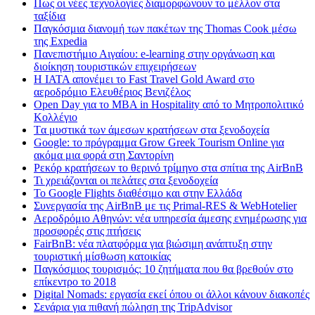
Πως οι νέες τεχνολογίες διαμορφώνουν το μέλλον στα
ταξίδια
Παγκόσμια διανομή των πακέτων της Thomas Cook μέσω
της Expedia
Πανεπιστήμιο Αιγαίου: e-learning στην οργάνωση και
διοίκηση τουριστικών επιχειρήσεων
Η IATA απονέμει το Fast Travel Gold Award στο
αεροδρόμιο Ελευθέριος Βενιζέλος
Open Day για το MBA in Hospitality από το Μητροπολιτικό
Κολλέγιο
Tα μυστικά των άμεσων κρατήσεων στα ξενοδοχεία
Google: το πρόγραμμα Grow Greek Tourism Online για
ακόμα μια φορά στη Σαντορίνη
Ρεκόρ κρατήσεων το θερινό τρίμηνο στα σπίτια της AirBnB
Τι χρειάζονται οι πελάτες στα ξενοδοχεία
Το Google Flights διαθέσιμο και στην Ελλάδα
Συνεργασία​ ​της​ ​AirBnB​ ​με​ ​τις​ ​Primal-RES​ ​&​ ​WebHotelier
Aεροδρόμιο Αθηνών: νέα υπηρεσία άμεσης ενημέρωσης για
προσφορές στις πτήσεις
FairBnB: νέα πλατφόρμα για βιώσιμη ανάπτυξη στην
τουριστική μίσθωση κατοικίας
Παγκόσμιος τουρισμός: 10 ζητήματα που θα βρεθούν στο
επίκεντρο το 2018
Digital Nomads: εργασία εκεί όπου οι άλλοι κάνουν διακοπές
Σενάρια για πιθανή πώληση της TripAdvisor