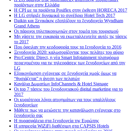
προϊόντων στην Ελλάδα
Η CPI με τα προϊόντα Posiflex στην έκθεση HORECA 2017
H LG στήριξε δυναμικά το συνέδριο Hotel Tech 2017
Daikin και Ξενικάκης εξοπλίζουν το ξενοδοχείο Wyndham
Grand Athens
Οι πάροχοι τηλεπικοινωνιών στον τομέα του τουρισμού
Μη χάσετε την ευκαιρία να εκμεταλλευτείτε αυτές τις τάσεις
το 2017
Που όφειλαν την κερδοφορία τους τα ξενοδοχεία το 2016
Ξενοδοχεία 2020: καλωσορίζοντας τους πελάτες του αύριο
Pro:Centric Direct, η νέα Smart Infotainment πλατφόρμα
περιεχομένου για τις τηλεοράσεις των ξενοδοχείων από την
LG
Εξοικονόμηση ενέργειας σε ξενοδοχεία χωρίς όμως να
“θυσιάζεται” η άνεση των πελατών
Κανάλια Δωματίων InfoChannels & Hotel Signage
Οι top 7 τάσεις του ξενοδοχειακού digital marketing για το
2017
Οι κυριότεροι λόγοι ατυχημάτων για τους υπαλλήλους
ξενοδοχείων
Μάθετε πως να μειώσετε την κατανάλωση ενέργειας στο
ξενοδοχείο σας
Η πυρασφάλεια στα ξενοδοχεία της Ευρώπης
Η υπηρεσία WiZiFi διαθέσιμη στα CAPSIS Hotels