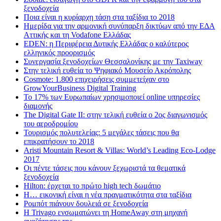
ξενοδοχεία
Ποια είναι η κυρίαρχη τάση στα ταξίδια το 2018
Ημερίδα για την αρμονική συνύπαρξη δικτύων από την ΕΔΑ
Αττικής και τη Vodafone Ελλάδας
EDEN: η Περιφέρεια Δυτικής Ελλάδας ο καλύτερος
ελληνικός προορισμός
Συνεργασία ξενοδοχείων Θεσσαλονίκης με την Taxiway
Στην τελική ευθεία το Ψηφιακό Μουσείο Ακρόπολης
Cosmote: 1.800 επιχειρήσεις συμμετείχαν στο
GrowYourBusiness Digital Training
Το 17% των Ευρωπαίων χρησιμοποιεί online υπηρεσίες
διαμονής
The Digital Gate II: στην τελική ευθεία ο 2ος διαγωνισμός
του αεροδρομίου
Τουρισμός πολυτελείας: 5 μεγάλες τάσεις που θα
επικρατήσουν το 2018
Aristi Mountain Resort & Villas: World’s Leading Eco-Lodge
2017
Οι πέντε τάσεις που κάνουν ξεχωριστά τα θεματικά
ξενοδοχεία
Hilton: έρχεται τo πρώτο high tech δωμάτιο
Η… εικονική είναι η νέα πραγματικότητα στα ταξίδια
Ρομπότ πιάνουν δουλειά σε ξενοδοχεία
Η Trivago ενσωματώνει τη HomeAway στη μηχανή