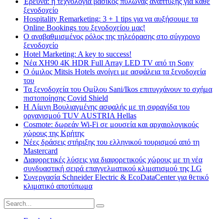
Έρευνα: η τεχνολογία βασικός πυλώνας ανάπτυξης για κάθε
ξενοδοχείο
Hospitality Remarketing: 3 + 1 tips για να αυξήσουμε τα
Online Bookings του ξενοδοχείου μας!
Ο αναβαθμισμένος ρόλος της τηλεόρασης στο σύγχρονο
ξενοδοχείο
Hotel Marketing: A key to success!
Νέα XH90 4K HDR Full Array LED TV από τη Sony
Ο όμιλος Mitsis Hotels ανοίγει με ασφάλεια τα ξενοδοχεία
του
Τα ξενοδοχεία του Ομίλου Sani/Ikos επιτυγχάνουν το σχήμα
πιστοποίησης Covid Shield
H Λίμνη Βουλιαγμένης ασφαλής με τη σφραγίδα του
οργανισμού TUV AUSTRIA Hellas
Cosmote: δωρεάν Wi-Fi σε μουσεία και αρχαιολογικούς
χώρους της Κρήτης
Νέες δράσεις στήριξης του ελληνικού τουρισμού από τη
Mastercard
Διαφορετικές λύσεις για διαφορετικούς χώρους με τη νέα
συνδυαστική σειρά επαγγελματικού κλιματισμού της LG
Συνεργασία Schneider Electric & EcoDataCenter για θετικό
κλιματικό αποτύπωμα