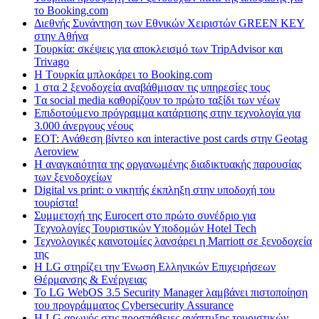
το Booking.com
Διεθνής Συνάντηση των Εθνικών Χειριστών GREEN KEY
στην Αθήνα
Τουρκία: σκέψεις για αποκλεισμό των TripAdvisor και
Trivago
H Tουρκία μπλοκάρει το Booking.com
1 στα 2 ξενοδοχεία αναβάθμισαν τις υπηρεσίες τους
Tα social media καθορίζουν το πρώτο ταξίδι των νέων
Επιδοτούμενο πρόγραμμα κατάρτισης στην τεχνολογία για
3.000 άνεργους νέους
ΕΟΤ: Ανάθεση βίντεο και interactive post cards στην Geotag
Aeroview
Η αναγκαιότητα της οργανωμένης διαδικτυακής παρουσίας
των ξενοδοχείων
Digital vs print: ο νικητής έκπληξη στην υποδοχή του
τουρίστα!
Συμμετοχή της Eurocert στο πρώτο συνέδριο για
Τεχνολογίες Τουριστικών Υποδομών Hotel Tech
Τεχνολογικές καινοτομίες λανσάρει η Marriott σε ξενοδοχεία
της
H LG στηρίζει την Ένωση Ελληνικών Επιχειρήσεων
Θέρμανσης & Ενέργειας
Το LG WebOS 3.5 Security Manager λαμβάνει πιστοποίηση
του προγράμματος Cybersecurity Assurance
Η LG αρωγός στις προσπάθειες ανάπτυξης τουριστικών