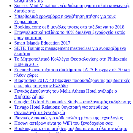
αναζήτησης της
Spetses Mini Marathon: νέα διάκριση για τα μέσα κοινωνικής
δικτύωσης
Υπερβολικά χρονοβόρα η αναζήτηση πτήσης για τους
Ευρωπαίους
Booking.com: οι 8 μεγάλες τάσεις στα ταξίδια για το 2018
Επαγγελματικά ταξίδια: το 46% διαλέγει ξενοδοχείο εκτός
προγράμματος
Smart Islands Education 2017
SETE Training: management masterclass για ενοικιαζόμενα
δωμάτια
Το Μητροπολιτικό Κολλέγιο Θεσσαλονίκης στη Philoxenia
Hotelia 2017
Edenred: ανάπτυξη του συστήματος IATA Easypay σε 70 και
πλέον χώρες
Blogtrotters 2017: 40 bloggers παρουσιάζουν τις ταξιδιωτικές
εμπειρίες τους στην Ελλάδα
Γενικός Διευθυντής του Melia Athens Hotel ανέλαβε ο
Χρήστος Δήμας
Google: Oxford Economics Study – απολογισμός εκδήλωσης
Trivago Hotel Relations: θυγατρική για απευθείας
συναλλαγές με ξενοδοχεία
Iδανικές διακοπές για κάθε πελάτη μέσω της τεχνολογίας
Πόσων αστέρων είναι το WiFi του ξενοδοχείου σας;
Booking.com: οι απαιτήσεις ταξιδιωτών από όλο τον κόσμο