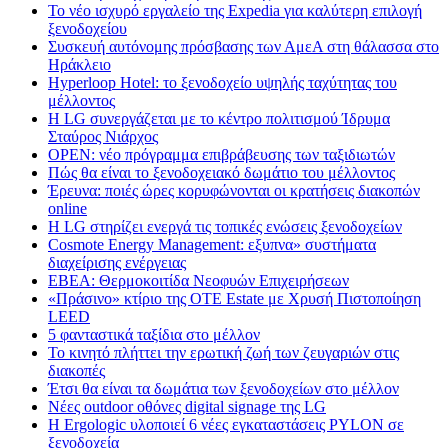
Το νέο ισχυρό εργαλείο της Expedia για καλύτερη επιλογή
ξενοδοχείου
Συσκευή αυτόνομης πρόσβασης των ΑμεΑ στη θάλασσα στο
Ηράκλειο
Hyperloop Hotel: το ξενοδοχείο υψηλής ταχύτητας του
μέλλοντος
Η LG συνεργάζεται με το κέντρο πολιτισμού Ίδρυμα
Σταύρος Νιάρχος
OPEN: νέο πρόγραμμα επιβράβευσης των ταξιδιωτών
Πώς θα είναι το ξενοδοχειακό δωμάτιο του μέλλοντος
Έρευνα: ποιές ώρες κορυφώνονται οι κρατήσεις διακοπών
online
Η LG στηρίζει ενεργά τις τοπικές ενώσεις ξενοδοχείων
Cosmote Energy Management: εξυπνα» συστήματα
διαχείρισης ενέργειας
ΕΒΕΑ: Θερμοκοιτίδα Νεοφυών Επιχειρήσεων
«Πράσινο» κτίριο της OTE Estate με Χρυσή Πιστοποίηση
LEED
5 φανταστικά ταξίδια στο μέλλον
Το κινητό πλήττει την ερωτική ζωή των ζευγαριών στις
διακοπές
Έτσι θα είναι τα δωμάτια των ξενοδοχείων στο μέλλον
Nέες outdoor οθόνες digital signage της LG
Η Ergologic υλοποιεί 6 νέες εγκαταστάσεις PYLON σε
ξενοδοχεία