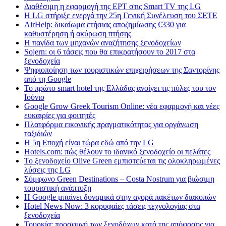
Διαθέσιμη η εφαρμογή της ΕΡΤ στις Smart TV της LG
Η LG στήριξε ενεργά την 25η Γενική Συνέλευση του ΣΕΤΕ
AirHelp: δικαίωμα ετήσιας αποζημίωσης €330 για
καθυστέρηση ή ακύρωση πτήσης
Η παγίδα των μηχανών αναζήτησης ξενοδοχείων
Sojern: οι 6 τάσεις που θα επικρατήσουν το 2017 στα
ξενοδοχεία
Ψηφιοποίηση των τουριστικών επιχειρήσεων της Σαντορίνης
από τη Google
Το πρώτο smart hotel της Ελλάδας ανοίγει τις πύλες του τον
Ιούνιο
Google Grow Greek Tourism Online: νέα εφαρμογή και νέες
ευκαιρίες για φοιτητές
Πλατφόρμα εικονικής πραγματικότητας για οργάνωση
ταξιδιών
Η 5η Εποχή είναι τώρα εδώ από την LG
Hotels.com: πώς θέλουν το ιδανικό ξενοδοχείο οι πελάτες
To ξενοδοχείο Olive Green εμπιστεύεται τις ολοκληρωμένες
λύσεις της LG
Σύμφωνο Green Destinations – Costa Nostrum για βιώσιμη
τουριστική ανάπτυξη
H Google μπαίνει δυναμικά στην αγορά πακέτων διακοπών
Hotel News Now: 3 κορυφαίες τάσεις τεχνολογίας στα
ξενοδοχεία
Τουρκία: προσφυγή των ξενοδόχων κατά της απόφασης για