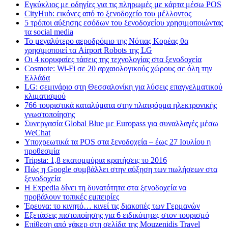
Εγκύκλιος με οδηγίες για τις πληρωμές με κάρτα μέσω POS
CityHub: εικόνες από το ξενοδοχείο του μέλλοντος
5 τρόποι αύξησης εσόδων του ξενοδοχείου χρησιμοποιώντας
τα social media
Το μεγαλύτερο αεροδρόμιο της Νότιας Κορέας θα
χρησιμοποιεί τα Airport Robots της LG
Οι 4 κορυφαίες τάσεις της τεχνολογίας στα ξενοδοχεία
Cosmote: Wi-Fi σε 20 αρχαιολογικούς χώρους σε όλη την
Ελλάδα
LG: σεμινάριο στη Θεσσαλονίκη για λύσεις επαγγελματικού
κλιματισμού
766 τουριστικά καταλύματα στην πλατφόρμα ηλεκτρονικής
γνωστοποίησης
Συνεργασία Global Blue με Europass για συναλλαγές μέσω
WeChat
Υποχρεωτικά τα POS στα ξενοδοχεία – έως 27 Ιουλίου η
προθεσμία
Tripsta: 1,8 εκατομμύρια κρατήσεις το 2016
Πώς η Google συμβάλλει στην αύξηση των πωλήσεων στα
ξενοδοχεία
Η Expedia δίνει τη δυνατότητα στα ξενοδοχεία να
προβάλουν τοπικές εμπειρίες
Έρευνα: το κινητό… κινεί τις διακοπές των Γερμανών
Εξετάσεις πιστοποίησης για 6 ειδικότητες στον τουρισμό
Επίθεση από χάκερ στη σελίδα της Mouzenidis Travel