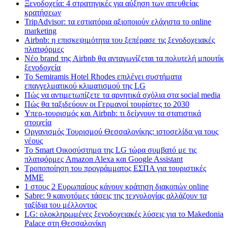
Ξενοδοχεία: 4 στρατηγικές για αύξηση των απευθείας
κρατήσεων
TripAdvisor: τα εστιατόρια αξιοποιούν ελάχιστα το online
marketing
Airbnb: η επισκεψιμότητα του ξεπέρασε τις ξενοδοχειακές
πλατφόρμες
Nέο brand της Airbnb θα ανταγωνίζεται τα πολυτελή μπουτίκ
ξενοδοχεία
Το Semiramis Hotel Rhodes επιλέγει συστήματα
επαγγελματικού κλιματισμού της LG
Πώς να αντιμετωπίζετε τα αρνητικά σχόλια στα social media
Πώς θα ταξιδεύουν οι Γερμανοί τουρίστες το 2030
Υπερ-τουρισμός και Airbnb: τι δείχνουν τα στατιστικά
στοιχεία
Οργανισμός Τουρισμού Θεσσαλονίκης: ιστοσελίδα γα τους
νέους
Το Smart Οικοσύστημα της LG τώρα συμβατό με τις
πλατφόρμες Amazon Alexa και Google Assistant
Τροποποίηση του προγράμματος ΕΣΠΑ για τουριστικές
ΜΜΕ
1 στους 2 Ευρωπαίους κάνουν κράτηση διακοπών online
Sabre: 9 καινοτόμες τάσεις της τεχνολογίας αλλάζουν τα
ταξίδια του μέλλοντος
LG: ολοκληρωμένες ξενοδοχειακές λύσεις για τo Makedonia
Palace στη Θεσσαλονίκη