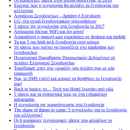
Οι κυριότερες τάσεις στην αγορά φιλοξενίας το 2016
Έρευνα: πώς η τεχνολογία θα αλλάξει τα ξενοδοχεία του
μέλλοντος
Ασφάλεια Ξενοδοχείων – Δαπάνη ή Επένδυση
LG: νέα σειρά ξενοδοχειακών τηλεοράσεων
5 τάσεις της τεχνολογίας στα ξενοδοχεία το 2017
Ασύρματα δίκτυα: WiFi και όχι μόνο!
Απαραίτητη η παροχή user experience σε desktop και mobile
Τα top 5 πιο high tech ξενοδοχεία στον κόσμο
16 τάσεις που πρέπει να προσέξετε στο marketing των
ξενοδοχείων
Περιστατικό Παραβίασης Προσωπικών Δεδομένων σε
πελάτες Ελληνικού Ξενοδοχείου
TouriSmart: μπες στο «μυαλό» του πελάτη σου με μία
εφαρμογή
Ναι, το SMS επιζεί και μπορεί να βοηθήσει το ξενοδοχείο
σας!
Back to basics: το… Tech του Hotel ξεκινάει από εδώ
5 τάσεις και τα στατιστικά τους σε ένα ενδιαφέρον
infographic
Η τεχνολογία της πυρανίχνευσης στα ξενοδοχεία
The shape of things to come: 5 τεχνολογίες για το ξενοδοχείο
του μέλλοντος!
Οι 6 κυρίαρχες τεχνολογικές τάσεις που αλλάζουν το
ξενοδοχείο