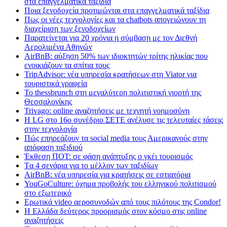
στα επαγγελματικά ταξίδια
Ποια ξενοδοχεία προτιμώνται στα επαγγελματικά ταξίδια
Πως οι νέες τεχνολογίες και τα chatbots απογειώνουν τη
διαχείριση των ξενοδοχείων
Παρατείνεται για 20 χρόνια η σύμβαση με τον Διεθνή
Αερολιμένα Αθηνών
AirBnB: αύξηση 50% των ιδιοκτητών τρίτης ηλικίας που
ενοικιάζουν τα σπίτια τους
TripAdvisor: νέα υπηρεσία κρατήσεων στη Viator για
τουριστικά γραφεία
Το thessbrunch στη μεγαλύτερη πολιτιστική γιορτή της
Θεσσαλονίκης
Trivago: online αναζητήσεις με τεχνητή νοημοσύνη
H LG στο 16ο συνέδριο ΣΕΤΕ ανέλυσε τις τελευταίες τάσεις
στην τεχνολογία
Πώς επηρεάζουν τα social media τους Αμερικανούς στην
απόφαση ταξιδιού
Έκθεση ΠΟΤ: σε φάση ανάπτυξης ο γκέι τουρισμός
Tα 4 σενάρια για το μέλλον των ταξιδίων
AirBnB: νέα υπηρεσία για κρατήσεις σε εστιατόρια
YouGoCulture: όχημα προβολής του ελληνικού πολιτισμού
στο εξωτερικό
Eρωτικά video αεροσυνοδών από τους πιλότους της Condor!
Η Ελλάδα δεύτερος προορισμός στον κόσμο στις online
αναζητήσεις