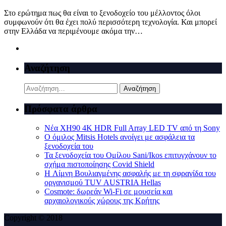
Στο ερώτημα πως θα είναι το ξενοδοχείο του μέλλοντος όλοι
συμφωνούν ότι θα έχει πολύ περισσότερη τεχνολογία. Και μπορεί
στην Ελλάδα να περιμένουμε ακόμα την…
Αναζήτηση
Αναζήτηση
για:
Πρόσφατα άρθρα
Νέα XH90 4K HDR Full Array LED TV από τη Sony
Ο όμιλος Mitsis Hotels ανοίγει με ασφάλεια τα
ξενοδοχεία του
Τα ξενοδοχεία του Ομίλου Sani/Ikos επιτυγχάνουν το
σχήμα πιστοποίησης Covid Shield
H Λίμνη Βουλιαγμένης ασφαλής με τη σφραγίδα του
οργανισμού TUV AUSTRIA Hellas
Cosmote: δωρεάν Wi-Fi σε μουσεία και
αρχαιολογικούς χώρους της Κρήτης
Copyright © 2018