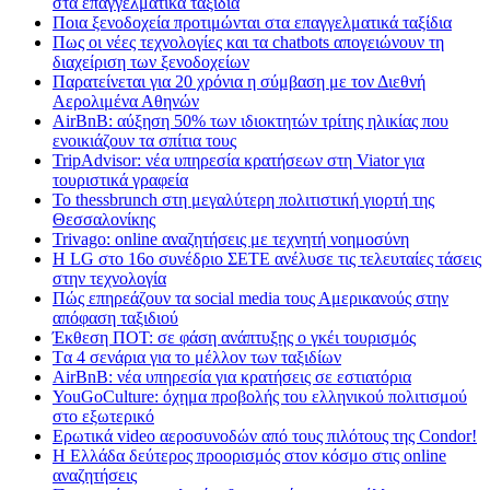
στα επαγγελματικά ταξίδια
Ποια ξενοδοχεία προτιμώνται στα επαγγελματικά ταξίδια
Πως οι νέες τεχνολογίες και τα chatbots απογειώνουν τη
διαχείριση των ξενοδοχείων
Παρατείνεται για 20 χρόνια η σύμβαση με τον Διεθνή
Αερολιμένα Αθηνών
AirBnB: αύξηση 50% των ιδιοκτητών τρίτης ηλικίας που
ενοικιάζουν τα σπίτια τους
TripAdvisor: νέα υπηρεσία κρατήσεων στη Viator για
τουριστικά γραφεία
Το thessbrunch στη μεγαλύτερη πολιτιστική γιορτή της
Θεσσαλονίκης
Trivago: online αναζητήσεις με τεχνητή νοημοσύνη
H LG στο 16ο συνέδριο ΣΕΤΕ ανέλυσε τις τελευταίες τάσεις
στην τεχνολογία
Πώς επηρεάζουν τα social media τους Αμερικανούς στην
απόφαση ταξιδιού
Έκθεση ΠΟΤ: σε φάση ανάπτυξης ο γκέι τουρισμός
Tα 4 σενάρια για το μέλλον των ταξιδίων
AirBnB: νέα υπηρεσία για κρατήσεις σε εστιατόρια
YouGoCulture: όχημα προβολής του ελληνικού πολιτισμού
στο εξωτερικό
Eρωτικά video αεροσυνοδών από τους πιλότους της Condor!
Η Ελλάδα δεύτερος προορισμός στον κόσμο στις online
αναζητήσεις