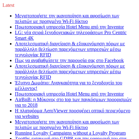
Latest
Μεγιστοποιήστε την ικανοποίηση και αφοσίωση των
πελατών με προηγμένο Wi-Fi δίκτυο
Πρωτοποριακή υπηρεσία Hotel Menu από την Inventor
LG: νέα σειρά ξενοδοχειακών τηλεοράσεων Pro Centric
Smart 4K
Αποτελεσματική διαχείριση & εξοικονόμηση πόρων με
παράλληλη βελτίωση παρεχόμενων υπηρεσιών μέσω
τεχνολογίας RFID
Πως να αναβαθμίσετε την παρουσία σας στο Facebook
Αποτελεσματική διαχείριση & εξοικονόμηση πόρων με
παράλληλη βελτίωση παρεχόμενων υπηρεσιών μέσω
τεχνολογίας RFID
Έξυπνο Δωμάτιο: Αναγκαιότητα για το ξενοδοχείο του
μέλλοντος!
Πρωτοποριακή υπηρεσία Hotel Menu από την Inventor
AirBnB: η Μύκονος στο top των παγκόσμιων προορισμών
για το 2018
Η πλατφόρμα AeroViewer προσφέρει οπτικό περιεχόμενο
για websites
Μεγιστοποιήστε την ικανοποίηση και αφοσίωση των
πελατών με προηγμένο Wi-Fi δίκτυο
Running Loyalty Campaigns without a Loyalty Program
Zoottle: εισαγωγή στο GDPR και την εφαρμογή του στα