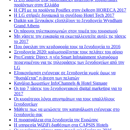
προϊόντων στην Ελλάδα
Η CPI με τα προϊόντα Posiflex στην έκθεση HORECA 2017
H LG στήριξε δυναμικά το συνέδριο Hotel Tech 2017
Daikin και Ξενικάκης εξοπλίζουν το ξενοδοχείο Wyndham
Grand Athens
Οι πάροχοι τηλεπικοινωνιών στον τομέα του τουρισμού
Μη χάσετε την ευκαιρία να εκμεταλλευτείτε αυτές τις τάσεις
το 2017
Που όφειλαν την κερδοφορία τους τα ξενοδοχεία το 2016
Ξενοδοχεία 2020: καλωσορίζοντας τους πελάτες του αύριο
Pro:Centric Direct, η νέα Smart Infotainment πλατφόρμα
περιεχομένου για τις τηλεοράσεις των ξενοδοχείων από την
LG
Εξοικονόμηση ενέργειας σε ξενοδοχεία χωρίς όμως να
“θυσιάζεται” η άνεση των πελατών
Κανάλια Δωματίων InfoChannels & Hotel Signage
Οι top 7 τάσεις του ξενοδοχειακού digital marketing για το
2017
Οι κυριότεροι λόγοι ατυχημάτων για τους υπαλλήλους
ξενοδοχείων
Μάθετε πως να μειώσετε την κατανάλωση ενέργειας στο
ξενοδοχείο σας
Η πυρασφάλεια στα ξενοδοχεία της Ευρώπης
Η υπηρεσία WiZiFi διαθέσιμη στα CAPSIS Hotels