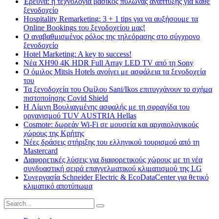
Έρευνα: η τεχνολογία βασικός πυλώνας ανάπτυξης για κάθε
ξενοδοχείο
Hospitality Remarketing: 3 + 1 tips για να αυξήσουμε τα
Online Bookings του ξενοδοχείου μας!
Ο αναβαθμισμένος ρόλος της τηλεόρασης στο σύγχρονο
ξενοδοχείο
Hotel Marketing: A key to success!
Νέα XH90 4K HDR Full Array LED TV από τη Sony
Ο όμιλος Mitsis Hotels ανοίγει με ασφάλεια τα ξενοδοχεία
του
Τα ξενοδοχεία του Ομίλου Sani/Ikos επιτυγχάνουν το σχήμα
πιστοποίησης Covid Shield
H Λίμνη Βουλιαγμένης ασφαλής με τη σφραγίδα του
οργανισμού TUV AUSTRIA Hellas
Cosmote: δωρεάν Wi-Fi σε μουσεία και αρχαιολογικούς
χώρους της Κρήτης
Νέες δράσεις στήριξης του ελληνικού τουρισμού από τη
Mastercard
Διαφορετικές λύσεις για διαφορετικούς χώρους με τη νέα
συνδυαστική σειρά επαγγελματικού κλιματισμού της LG
Συνεργασία Schneider Electric & EcoDataCenter για θετικό
κλιματικό αποτύπωμα