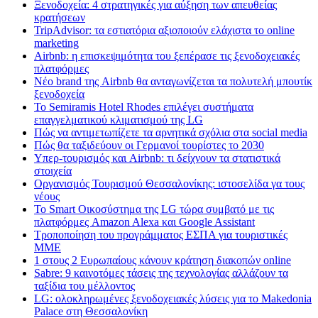
Ξενοδοχεία: 4 στρατηγικές για αύξηση των απευθείας
κρατήσεων
TripAdvisor: τα εστιατόρια αξιοποιούν ελάχιστα το online
marketing
Airbnb: η επισκεψιμότητα του ξεπέρασε τις ξενοδοχειακές
πλατφόρμες
Nέο brand της Airbnb θα ανταγωνίζεται τα πολυτελή μπουτίκ
ξενοδοχεία
Το Semiramis Hotel Rhodes επιλέγει συστήματα
επαγγελματικού κλιματισμού της LG
Πώς να αντιμετωπίζετε τα αρνητικά σχόλια στα social media
Πώς θα ταξιδεύουν οι Γερμανοί τουρίστες το 2030
Υπερ-τουρισμός και Airbnb: τι δείχνουν τα στατιστικά
στοιχεία
Οργανισμός Τουρισμού Θεσσαλονίκης: ιστοσελίδα γα τους
νέους
Το Smart Οικοσύστημα της LG τώρα συμβατό με τις
πλατφόρμες Amazon Alexa και Google Assistant
Τροποποίηση του προγράμματος ΕΣΠΑ για τουριστικές
ΜΜΕ
1 στους 2 Ευρωπαίους κάνουν κράτηση διακοπών online
Sabre: 9 καινοτόμες τάσεις της τεχνολογίας αλλάζουν τα
ταξίδια του μέλλοντος
LG: ολοκληρωμένες ξενοδοχειακές λύσεις για τo Makedonia
Palace στη Θεσσαλονίκη