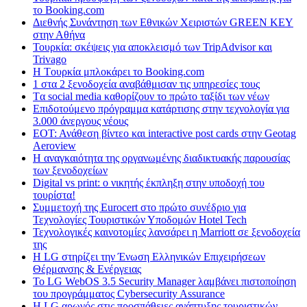
το Booking.com
Διεθνής Συνάντηση των Εθνικών Χειριστών GREEN KEY
στην Αθήνα
Τουρκία: σκέψεις για αποκλεισμό των TripAdvisor και
Trivago
H Tουρκία μπλοκάρει το Booking.com
1 στα 2 ξενοδοχεία αναβάθμισαν τις υπηρεσίες τους
Tα social media καθορίζουν το πρώτο ταξίδι των νέων
Επιδοτούμενο πρόγραμμα κατάρτισης στην τεχνολογία για
3.000 άνεργους νέους
ΕΟΤ: Ανάθεση βίντεο και interactive post cards στην Geotag
Aeroview
Η αναγκαιότητα της οργανωμένης διαδικτυακής παρουσίας
των ξενοδοχείων
Digital vs print: ο νικητής έκπληξη στην υποδοχή του
τουρίστα!
Συμμετοχή της Eurocert στο πρώτο συνέδριο για
Τεχνολογίες Τουριστικών Υποδομών Hotel Tech
Τεχνολογικές καινοτομίες λανσάρει η Marriott σε ξενοδοχεία
της
H LG στηρίζει την Ένωση Ελληνικών Επιχειρήσεων
Θέρμανσης & Ενέργειας
Το LG WebOS 3.5 Security Manager λαμβάνει πιστοποίηση
του προγράμματος Cybersecurity Assurance
Η LG αρωγός στις προσπάθειες ανάπτυξης τουριστικών