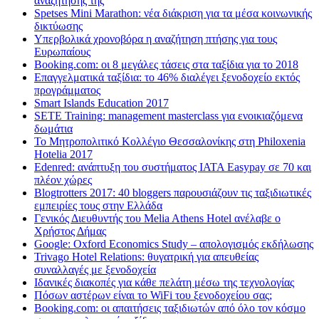
αναζήτησης της
Spetses Mini Marathon: νέα διάκριση για τα μέσα κοινωνικής
δικτύωσης
Υπερβολικά χρονοβόρα η αναζήτηση πτήσης για τους
Ευρωπαίους
Booking.com: οι 8 μεγάλες τάσεις στα ταξίδια για το 2018
Επαγγελματικά ταξίδια: το 46% διαλέγει ξενοδοχείο εκτός
προγράμματος
Smart Islands Education 2017
SETE Training: management masterclass για ενοικιαζόμενα
δωμάτια
Το Μητροπολιτικό Κολλέγιο Θεσσαλονίκης στη Philoxenia
Hotelia 2017
Edenred: ανάπτυξη του συστήματος IATA Easypay σε 70 και
πλέον χώρες
Blogtrotters 2017: 40 bloggers παρουσιάζουν τις ταξιδιωτικές
εμπειρίες τους στην Ελλάδα
Γενικός Διευθυντής του Melia Athens Hotel ανέλαβε ο
Χρήστος Δήμας
Google: Oxford Economics Study – απολογισμός εκδήλωσης
Trivago Hotel Relations: θυγατρική για απευθείας
συναλλαγές με ξενοδοχεία
Iδανικές διακοπές για κάθε πελάτη μέσω της τεχνολογίας
Πόσων αστέρων είναι το WiFi του ξενοδοχείου σας;
Booking.com: οι απαιτήσεις ταξιδιωτών από όλο τον κόσμο