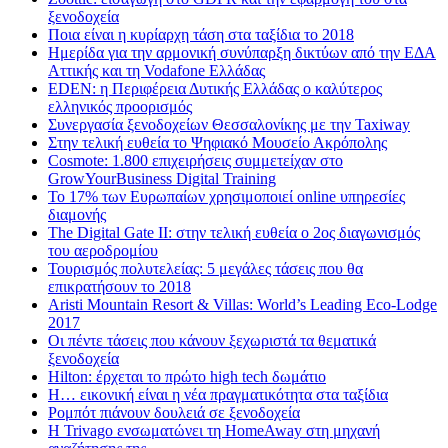
ξενοδοχεία
Ποια είναι η κυρίαρχη τάση στα ταξίδια το 2018
Ημερίδα για την αρμονική συνύπαρξη δικτύων από την ΕΔΑ
Αττικής και τη Vodafone Ελλάδας
EDEN: η Περιφέρεια Δυτικής Ελλάδας ο καλύτερος
ελληνικός προορισμός
Συνεργασία ξενοδοχείων Θεσσαλονίκης με την Taxiway
Στην τελική ευθεία το Ψηφιακό Μουσείο Ακρόπολης
Cosmote: 1.800 επιχειρήσεις συμμετείχαν στο
GrowYourBusiness Digital Training
Το 17% των Ευρωπαίων χρησιμοποιεί online υπηρεσίες
διαμονής
The Digital Gate II: στην τελική ευθεία ο 2ος διαγωνισμός
του αεροδρομίου
Τουρισμός πολυτελείας: 5 μεγάλες τάσεις που θα
επικρατήσουν το 2018
Aristi Mountain Resort & Villas: World’s Leading Eco-Lodge
2017
Οι πέντε τάσεις που κάνουν ξεχωριστά τα θεματικά
ξενοδοχεία
Hilton: έρχεται τo πρώτο high tech δωμάτιο
Η… εικονική είναι η νέα πραγματικότητα στα ταξίδια
Ρομπότ πιάνουν δουλειά σε ξενοδοχεία
Η Trivago ενσωματώνει τη HomeAway στη μηχανή