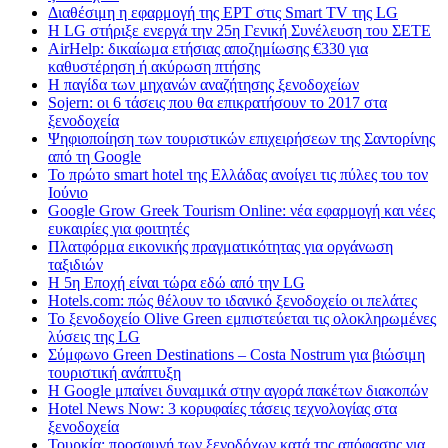
Διαθέσιμη η εφαρμογή της ΕΡΤ στις Smart TV της LG
Η LG στήριξε ενεργά την 25η Γενική Συνέλευση του ΣΕΤΕ
AirHelp: δικαίωμα ετήσιας αποζημίωσης €330 για
καθυστέρηση ή ακύρωση πτήσης
Η παγίδα των μηχανών αναζήτησης ξενοδοχείων
Sojern: οι 6 τάσεις που θα επικρατήσουν το 2017 στα
ξενοδοχεία
Ψηφιοποίηση των τουριστικών επιχειρήσεων της Σαντορίνης
από τη Google
Το πρώτο smart hotel της Ελλάδας ανοίγει τις πύλες του τον
Ιούνιο
Google Grow Greek Tourism Online: νέα εφαρμογή και νέες
ευκαιρίες για φοιτητές
Πλατφόρμα εικονικής πραγματικότητας για οργάνωση
ταξιδιών
Η 5η Εποχή είναι τώρα εδώ από την LG
Hotels.com: πώς θέλουν το ιδανικό ξενοδοχείο οι πελάτες
To ξενοδοχείο Olive Green εμπιστεύεται τις ολοκληρωμένες
λύσεις της LG
Σύμφωνο Green Destinations – Costa Nostrum για βιώσιμη
τουριστική ανάπτυξη
H Google μπαίνει δυναμικά στην αγορά πακέτων διακοπών
Hotel News Now: 3 κορυφαίες τάσεις τεχνολογίας στα
ξενοδοχεία
Τουρκία: προσφυγή των ξενοδόχων κατά της απόφασης για