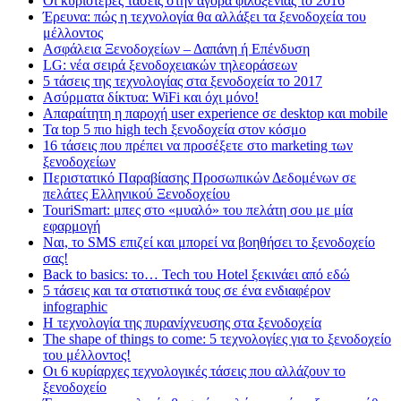
Οι κυριότερες τάσεις στην αγορά φιλοξενίας το 2016
Έρευνα: πώς η τεχνολογία θα αλλάξει τα ξενοδοχεία του
μέλλοντος
Ασφάλεια Ξενοδοχείων – Δαπάνη ή Επένδυση
LG: νέα σειρά ξενοδοχειακών τηλεοράσεων
5 τάσεις της τεχνολογίας στα ξενοδοχεία το 2017
Ασύρματα δίκτυα: WiFi και όχι μόνο!
Απαραίτητη η παροχή user experience σε desktop και mobile
Τα top 5 πιο high tech ξενοδοχεία στον κόσμο
16 τάσεις που πρέπει να προσέξετε στο marketing των
ξενοδοχείων
Περιστατικό Παραβίασης Προσωπικών Δεδομένων σε
πελάτες Ελληνικού Ξενοδοχείου
TouriSmart: μπες στο «μυαλό» του πελάτη σου με μία
εφαρμογή
Ναι, το SMS επιζεί και μπορεί να βοηθήσει το ξενοδοχείο
σας!
Back to basics: το… Tech του Hotel ξεκινάει από εδώ
5 τάσεις και τα στατιστικά τους σε ένα ενδιαφέρον
infographic
Η τεχνολογία της πυρανίχνευσης στα ξενοδοχεία
The shape of things to come: 5 τεχνολογίες για το ξενοδοχείο
του μέλλοντος!
Οι 6 κυρίαρχες τεχνολογικές τάσεις που αλλάζουν το
ξενοδοχείο