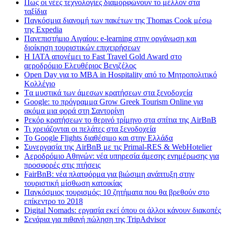
Πως οι νέες τεχνολογίες διαμορφώνουν το μέλλον στα
ταξίδια
Παγκόσμια διανομή των πακέτων της Thomas Cook μέσω
της Expedia
Πανεπιστήμιο Αιγαίου: e-learning στην οργάνωση και
διοίκηση τουριστικών επιχειρήσεων
Η IATA απονέμει το Fast Travel Gold Award στο
αεροδρόμιο Ελευθέριος Βενιζέλος
Open Day για το MBA in Hospitality από το Μητροπολιτικό
Κολλέγιο
Tα μυστικά των άμεσων κρατήσεων στα ξενοδοχεία
Google: το πρόγραμμα Grow Greek Tourism Online για
ακόμα μια φορά στη Σαντορίνη
Ρεκόρ κρατήσεων το θερινό τρίμηνο στα σπίτια της AirBnB
Τι χρειάζονται οι πελάτες στα ξενοδοχεία
Το Google Flights διαθέσιμο και στην Ελλάδα
Συνεργασία​ ​της​ ​AirBnB​ ​με​ ​τις​ ​Primal-RES​ ​&​ ​WebHotelier
Aεροδρόμιο Αθηνών: νέα υπηρεσία άμεσης ενημέρωσης για
προσφορές στις πτήσεις
FairBnB: νέα πλατφόρμα για βιώσιμη ανάπτυξη στην
τουριστική μίσθωση κατοικίας
Παγκόσμιος τουρισμός: 10 ζητήματα που θα βρεθούν στο
επίκεντρο το 2018
Digital Nomads: εργασία εκεί όπου οι άλλοι κάνουν διακοπές
Σενάρια για πιθανή πώληση της TripAdvisor