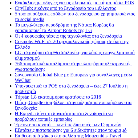
Εγκύκλιος με οδηγίες για τις πληρωμές με κάρτα μέσω POS
CityHub: εικόνες από το ξενοδοχείο του μέλλοντος
5 τρόποι αύξησης εσόδων του ξενοδοχείου χρησιμοποιώντας
τα social media
Το μεγαλύτερο αεροδρόμιο της Νότιας Κορέας θα
χρησιμοποιεί τα Airport Robots της LG
Οι 4 κορυφαίες τάσεις της τεχνολογίας στα ξενοδοχεία
Cosmote: Wi-Fi σε 20 αρχαιολογικούς χώρους σε όλη την
Ελλάδα
LG: σεμινάριο στη Θεσσαλονίκη για λύσεις επαγγελματικού
κλιματισμού
766 τουριστικά καταλύματα στην πλατφόρμα ηλεκτρονικής
γνωστοποίησης
Συνεργασία Global Blue με Europass για συναλλαγές μέσω
WeChat
Υποχρεωτικά τα POS στα ξενοδοχεία – έως 27 Ιουλίου η
προθεσμία
Tripsta: 1,8 εκατομμύρια κρατήσεις το 2016
Πώς η Google συμβάλλει στην αύξηση των πωλήσεων στα
ξενοδοχεία
Η Expedia δίνει τη δυνατότητα στα ξενοδοχεία να
προβάλουν τοπικές εμπειρίες
Έρευνα: το κινητό… κινεί τις διακοπές των Γερμανών
Εξετάσεις πιστοποίησης για 6 ειδικότητες στον τουρισμό
Επίθεση από χάκερ στη σελίδα της Mouzenidis Travel