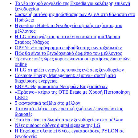
Το νέο ισχυρό εργαλείο της Expedia για καλύτερη επιλογή
ξενοδοχείου
Συσκευή αυτόνομης πρόσβασης των ΑμεΑ στη θάλασσα στο
Ηράκλειο
Hyperloop Hotel: το ξενοδοχείο υψηλής ταχύτητας του
μέλλοντος
Η LG συνεργάζεται με το κέντρο πολιτισμού Ίδρυμα
Σταύρος Νιάρχος
OPEN: νέο πρόγραμμα επιβράβευσης των ταξιδιωτών
Πώς θα είναι το ξενοδοχειακό δωμάτιο του μέλλοντος
Έρευνα: ποιές ώρες κορυφώνονται οι κρατήσεις διακοπών
online
Η LG στηρίζει ενεργά τις τοπικές ενώσεις ξενοδοχείων
Cosmote Energy Management: εξυπνα» συστήματα
διαχείρισης ενέργειας
ΕΒΕΑ: Θερμοκοιτίδα Νεοφυών Επιχειρήσεων
«Πράσινο» κτίριο της OTE Estate με Χρυσή Πιστοποίηση
LEED
5 φανταστικά ταξίδια στο μέλλον
Το κινητό πλήττει την ερωτική ζωή των ζευγαριών στις
διακοπές
Έτσι θα είναι τα δωμάτια των ξενοδοχείων στο μέλλον
Nέες outdoor οθόνες digital signage της LG
Η Ergologic υλοποιεί 6 νέες εγκαταστάσεις PYLON σε
ξενοδοχεία