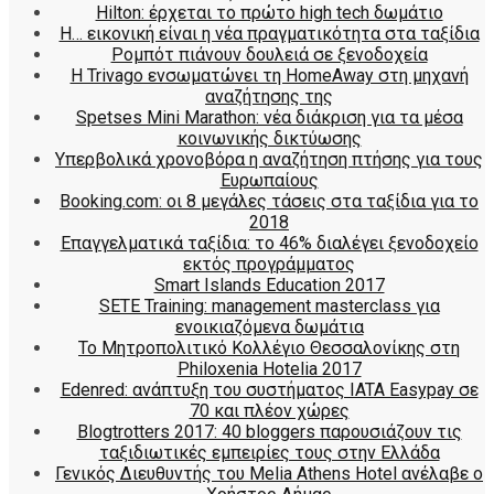
Hilton: έρχεται τo πρώτο high tech δωμάτιο
Η… εικονική είναι η νέα πραγματικότητα στα ταξίδια
Ρομπότ πιάνουν δουλειά σε ξενοδοχεία
Η Trivago ενσωματώνει τη HomeAway στη μηχανή
αναζήτησης της
Spetses Mini Marathon: νέα διάκριση για τα μέσα
κοινωνικής δικτύωσης
Υπερβολικά χρονοβόρα η αναζήτηση πτήσης για τους
Ευρωπαίους
Booking.com: οι 8 μεγάλες τάσεις στα ταξίδια για το
2018
Επαγγελματικά ταξίδια: το 46% διαλέγει ξενοδοχείο
εκτός προγράμματος
Smart Islands Education 2017
SETE Training: management masterclass για
ενοικιαζόμενα δωμάτια
Το Μητροπολιτικό Κολλέγιο Θεσσαλονίκης στη
Philoxenia Hotelia 2017
Edenred: ανάπτυξη του συστήματος IATA Easypay σε
70 και πλέον χώρες
Blogtrotters 2017: 40 bloggers παρουσιάζουν τις
ταξιδιωτικές εμπειρίες τους στην Ελλάδα
Γενικός Διευθυντής του Melia Athens Hotel ανέλαβε ο