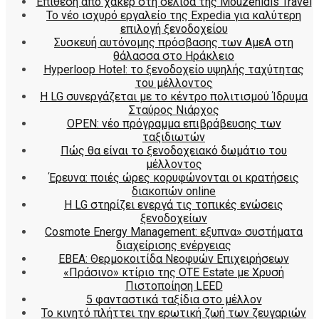
Επίθεση από χάκερ στη σελίδα της Mouzenidis Travel
Το νέο ισχυρό εργαλείο της Expedia για καλύτερη
επιλογή ξενοδοχείου
Συσκευή αυτόνομης πρόσβασης των ΑμεΑ στη
θάλασσα στο Ηράκλειο
Hyperloop Hotel: το ξενοδοχείο υψηλής ταχύτητας
του μέλλοντος
Η LG συνεργάζεται με το κέντρο πολιτισμού Ίδρυμα
Σταύρος Νιάρχος
OPEN: νέο πρόγραμμα επιβράβευσης των
ταξιδιωτών
Πώς θα είναι το ξενοδοχειακό δωμάτιο του
μέλλοντος
Έρευνα: ποιές ώρες κορυφώνονται οι κρατήσεις
διακοπών online
Η LG στηρίζει ενεργά τις τοπικές ενώσεις
ξενοδοχείων
Cosmote Energy Management: εξυπνα» συστήματα
διαχείρισης ενέργειας
ΕΒΕΑ: Θερμοκοιτίδα Νεοφυών Επιχειρήσεων
«Πράσινο» κτίριο της OTE Estate με Χρυσή
Πιστοποίηση LEED
5 φανταστικά ταξίδια στο μέλλον
Το κινητό πλήττει την ερωτική ζωή των ζευγαριών