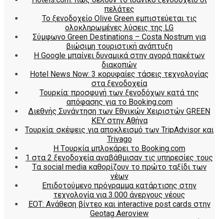
πελάτες
To ξενοδοχείο Olive Green εμπιστεύεται τις
ολοκληρωμένες λύσεις της LG
Σύμφωνο Green Destinations – Costa Nostrum για
βιώσιμη τουριστική ανάπτυξη
H Google μπαίνει δυναμικά στην αγορά πακέτων
διακοπών
Hotel News Now: 3 κορυφαίες τάσεις τεχνολογίας
στα ξενοδοχεία
Τουρκία: προσφυγή των ξενοδόχων κατά της
απόφασης για το Booking.com
Διεθνής Συνάντηση των Εθνικών Χειριστών GREEN
KEY στην Αθήνα
Τουρκία: σκέψεις για αποκλεισμό των TripAdvisor και
Trivago
H Tουρκία μπλοκάρει το Booking.com
1 στα 2 ξενοδοχεία αναβάθμισαν τις υπηρεσίες τους
Tα social media καθορίζουν το πρώτο ταξίδι των
νέων
Επιδοτούμενο πρόγραμμα κατάρτισης στην
τεχνολογία για 3.000 άνεργους νέους
ΕΟΤ: Ανάθεση βίντεο και interactive post cards στην
Geotag Aeroview