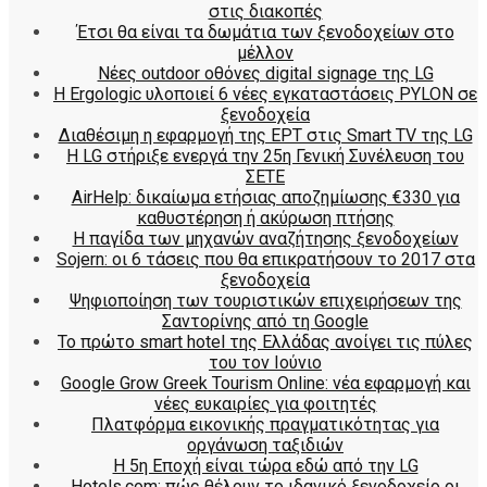
στις διακοπές
Έτσι θα είναι τα δωμάτια των ξενοδοχείων στο
μέλλον
Nέες outdoor οθόνες digital signage της LG
Η Ergologic υλοποιεί 6 νέες εγκαταστάσεις PYLON σε
ξενοδοχεία
Διαθέσιμη η εφαρμογή της ΕΡΤ στις Smart TV της LG
Η LG στήριξε ενεργά την 25η Γενική Συνέλευση του
ΣΕΤΕ
AirHelp: δικαίωμα ετήσιας αποζημίωσης €330 για
καθυστέρηση ή ακύρωση πτήσης
Η παγίδα των μηχανών αναζήτησης ξενοδοχείων
Sojern: οι 6 τάσεις που θα επικρατήσουν το 2017 στα
ξενοδοχεία
Ψηφιοποίηση των τουριστικών επιχειρήσεων της
Σαντορίνης από τη Google
Το πρώτο smart hotel της Ελλάδας ανοίγει τις πύλες
του τον Ιούνιο
Google Grow Greek Tourism Online: νέα εφαρμογή και
νέες ευκαιρίες για φοιτητές
Πλατφόρμα εικονικής πραγματικότητας για
οργάνωση ταξιδιών
Η 5η Εποχή είναι τώρα εδώ από την LG
Hotels.com: πώς θέλουν το ιδανικό ξενοδοχείο οι