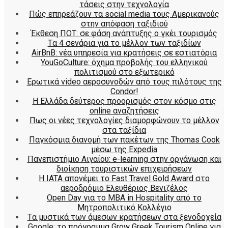
τάσεις στην τεχνολογία
Πώς επηρεάζουν τα social media τους Αμερικανούς
στην απόφαση ταξιδιού
Έκθεση ΠΟΤ: σε φάση ανάπτυξης ο γκέι τουρισμός
Tα 4 σενάρια για το μέλλον των ταξιδίων
AirBnB: νέα υπηρεσία για κρατήσεις σε εστιατόρια
YouGoCulture: όχημα προβολής του ελληνικού
πολιτισμού στο εξωτερικό
Eρωτικά video αεροσυνοδών από τους πιλότους της
Condor!
Η Ελλάδα δεύτερος προορισμός στον κόσμο στις
online αναζητήσεις
Πως οι νέες τεχνολογίες διαμορφώνουν το μέλλον
στα ταξίδια
Παγκόσμια διανομή των πακέτων της Thomas Cook
μέσω της Expedia
Πανεπιστήμιο Αιγαίου: e-learning στην οργάνωση και
διοίκηση τουριστικών επιχειρήσεων
Η IATA απονέμει το Fast Travel Gold Award στο
αεροδρόμιο Ελευθέριος Βενιζέλος
Open Day για το MBA in Hospitality από το
Μητροπολιτικό Κολλέγιο
Tα μυστικά των άμεσων κρατήσεων στα ξενοδοχεία
Google: το πρόγραμμα Grow Greek Tourism Online για