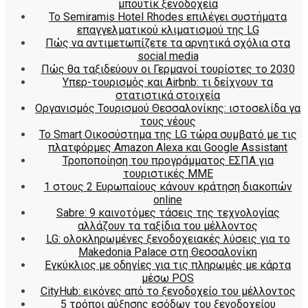
μπουτίκ ξενοδοχεία
Το Semiramis Hotel Rhodes επιλέγει συστήματα
επαγγελματικού κλιματισμού της LG
Πώς να αντιμετωπίζετε τα αρνητικά σχόλια στα
social media
Πώς θα ταξιδεύουν οι Γερμανοί τουρίστες το 2030
Υπερ-τουρισμός και Airbnb: τι δείχνουν τα
στατιστικά στοιχεία
Οργανισμός Τουρισμού Θεσσαλονίκης: ιστοσελίδα γα
τους νέους
Το Smart Οικοσύστημα της LG τώρα συμβατό με τις
πλατφόρμες Amazon Alexa και Google Assistant
Τροποποίηση του προγράμματος ΕΣΠΑ για
τουριστικές ΜΜΕ
1 στους 2 Ευρωπαίους κάνουν κράτηση διακοπών
online
Sabre: 9 καινοτόμες τάσεις της τεχνολογίας
αλλάζουν τα ταξίδια του μέλλοντος
LG: ολοκληρωμένες ξενοδοχειακές λύσεις για τo
Makedonia Palace στη Θεσσαλονίκη
Εγκύκλιος με οδηγίες για τις πληρωμές με κάρτα
μέσω POS
CityHub: εικόνες από το ξενοδοχείο του μέλλοντος
5 τρόποι αύξησης εσόδων του ξενοδοχείου