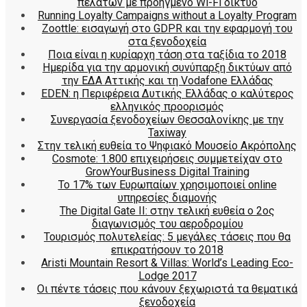
πελατών με προηγμένο Wi-Fi δίκτυο
Running Loyalty Campaigns without a Loyalty Program
Zoottle: εισαγωγή στο GDPR και την εφαρμογή του
στα ξενοδοχεία
Ποια είναι η κυρίαρχη τάση στα ταξίδια το 2018
Ημερίδα για την αρμονική συνύπαρξη δικτύων από
την ΕΔΑ Αττικής και τη Vodafone Ελλάδας
EDEN: η Περιφέρεια Δυτικής Ελλάδας ο καλύτερος
ελληνικός προορισμός
Συνεργασία ξενοδοχείων Θεσσαλονίκης με την
Taxiway
Στην τελική ευθεία το Ψηφιακό Μουσείο Ακρόπολης
Cosmote: 1.800 επιχειρήσεις συμμετείχαν στο
GrowYourBusiness Digital Training
Το 17% των Ευρωπαίων χρησιμοποιεί online
υπηρεσίες διαμονής
The Digital Gate II: στην τελική ευθεία ο 2ος
διαγωνισμός του αεροδρομίου
Τουρισμός πολυτελείας: 5 μεγάλες τάσεις που θα
επικρατήσουν το 2018
Aristi Mountain Resort & Villas: World’s Leading Eco-
Lodge 2017
Οι πέντε τάσεις που κάνουν ξεχωριστά τα θεματικά
ξενοδοχεία