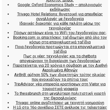
Χρήστος Δήμας
Google: Oxford Economics Study – απολογισμός
εκδήλωσης
Trivago Hotel Relations: θυγατρική για απευθείας
συναλλαγές με ξενοδοχεία
Iδανικές διακοπές για κάθε πελάτη μέσω της
τεχνολογίας
Πόσων αστέρων είναι το WiFi του ξενοδοχείου σας;
Booking.com: οι απαιτήσεις ταξιδιωτών από όλο τον
κόσμο στα επαγγελματικά ταξίδια
Ποια ξενοδοχεία προτιμώνται στα επαγγελματικά
ταξίδια
Πως οι νέες τεχνολογίες και τα chatbots
απογειώνουν τη διαχείριση των ξενοδοχείων
Παρατείνεται για 20 χρόνια η σύμβαση με τον Διεθνή
Αερολιμένα Αθηνών
AirBnB: αύξηση 50% των ιδιοκτητών τρίτης ηλικίας
που ενοικιάζουν τα σπίτια τους
TripAdvisor: νέα υπηρεσία κρατήσεων στη Viator για
τουριστικά γραφεία
Το thessbrunch στη μεγαλύτερη πολιτιστική γιορτή
της Θεσσαλονίκης
Trivago: online αναζητήσεις με τεχνητή νοημοσύνη
H LG στο 16ο συνέδριο ΣΕΤΕ ανέλυσε τις τελευταίες