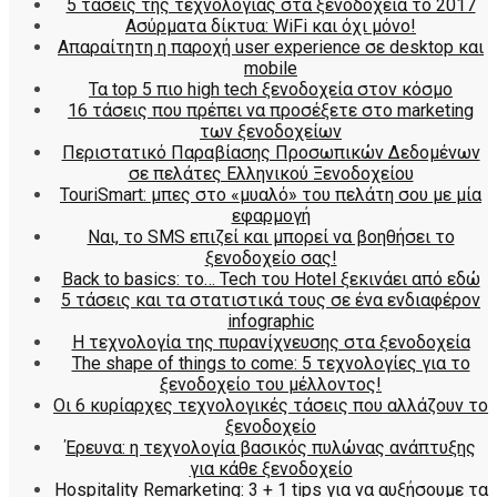
5 τάσεις της τεχνολογίας στα ξενοδοχεία το 2017
Ασύρματα δίκτυα: WiFi και όχι μόνο!
Απαραίτητη η παροχή user experience σε desktop και
mobile
Τα top 5 πιο high tech ξενοδοχεία στον κόσμο
16 τάσεις που πρέπει να προσέξετε στο marketing
των ξενοδοχείων
Περιστατικό Παραβίασης Προσωπικών Δεδομένων
σε πελάτες Ελληνικού Ξενοδοχείου
TouriSmart: μπες στο «μυαλό» του πελάτη σου με μία
εφαρμογή
Ναι, το SMS επιζεί και μπορεί να βοηθήσει το
ξενοδοχείο σας!
Back to basics: το… Tech του Hotel ξεκινάει από εδώ
5 τάσεις και τα στατιστικά τους σε ένα ενδιαφέρον
infographic
Η τεχνολογία της πυρανίχνευσης στα ξενοδοχεία
The shape of things to come: 5 τεχνολογίες για το
ξενοδοχείο του μέλλοντος!
Οι 6 κυρίαρχες τεχνολογικές τάσεις που αλλάζουν το
ξενοδοχείο
Έρευνα: η τεχνολογία βασικός πυλώνας ανάπτυξης
για κάθε ξενοδοχείο
Hospitality Remarketing: 3 + 1 tips για να αυξήσουμε τα