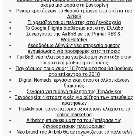
ακόμα μια φορά στη Σαντορίνη
Ρεκόρ κρατήσεων το θερινό τρίμηνο στα σπίτια της
AirBnB
Τι χρειάζονται οι πελάτες στα ξενοδοχεία
Το Google Flights διαθέσιμο και στην Ελλάδα
Συνεργασία​ ​της​ ​AirBnB​ ​με​ ​τις​ ​Primal-RES​ ​&​ ​
WebHotelier
Aεροδρόμιο Αθηνών: νέα υπηρεσία άμεσης
ενημέρωσης για προσφορές στις πτήσεις
FairBnB: νέα πλατφόρμα για βιώσιμη ανάπτυξη στην
τουριστική μίσθωση κατοικίας
Παγκόσμιος τουρισμός: 10 ζητήματα που θα βρεθούν
στο επίκεντρο το 2018
Digital Nomads: εργασία εκεί όπου οι άλλοι κάνουν
διακοπές
Σενάρια για πιθανή πώληση της TripAdvisor
Ξενοδοχεία: 4 στρατηγικές για αύξηση των απευθείας
κρατήσεων
TripAdvisor: τα εστιατόρια αξιοποιούν ελάχιστα το
online marketing
Airbnb: η επισκεψιμότητα του ξεπέρασε τις
ξενοδοχειακές πλατφόρμες
Nέο brand της Airbnb θα ανταγωνίζεται τα πολυτελή