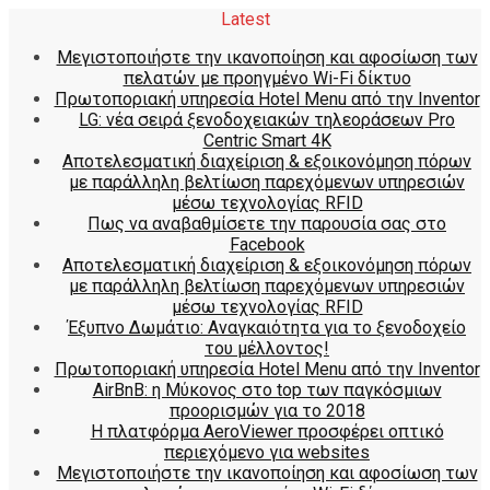
Latest
Μεγιστοποιήστε την ικανοποίηση και αφοσίωση των
πελατών με προηγμένο Wi-Fi δίκτυο
Πρωτοποριακή υπηρεσία Hotel Menu από την Inventor
LG: νέα σειρά ξενοδοχειακών τηλεοράσεων Pro
Centric Smart 4K
Αποτελεσματική διαχείριση & εξοικονόμηση πόρων
με παράλληλη βελτίωση παρεχόμενων υπηρεσιών
μέσω τεχνολογίας RFID
Πως να αναβαθμίσετε την παρουσία σας στο
Facebook
Αποτελεσματική διαχείριση & εξοικονόμηση πόρων
με παράλληλη βελτίωση παρεχόμενων υπηρεσιών
μέσω τεχνολογίας RFID
Έξυπνο Δωμάτιο: Αναγκαιότητα για το ξενοδοχείο
του μέλλοντος!
Πρωτοποριακή υπηρεσία Hotel Menu από την Inventor
AirBnB: η Μύκονος στο top των παγκόσμιων
προορισμών για το 2018
Η πλατφόρμα AeroViewer προσφέρει οπτικό
περιεχόμενο για websites
Μεγιστοποιήστε την ικανοποίηση και αφοσίωση των