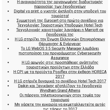
Η αναγκαιότητα της οργανωμένης διαδικτυακής
παρουσίας των ξενοδοχείων
Digital vs print: ο νικητής έκπληξη στην υποδοχή του
τουρίστα!
Συμμετοχή της Eurocert στο πρώτο συνέδριο για
Τεχνολογίες Τουριστικών Υποδομών Hotel Tech
Τεχνολογικές καινοτομίες λανσάρει η Marriott σε
ξενοδοχεία της
H LG στηρίζει την Ένωση Ελληνικών Επιχειρήσεων
Θέρμανσης & Ενέργειας
Το LG WebOS 3.5 Security Manager λαμβάνει
πιστοποίηση του προγράμματος Cybersecurity
Assurance
Η LG αρωγός στις προσπάθειες ανάπτυξης
τουριστικών προϊόντων στην Ελλάδα
Η CPI με τα προϊόντα Posiflex στην έκθεση HORECA
2017
H LG στήριξε δυναμικά το συνέδριο Hotel Tech 2017
Daikin και Ξενικάκης εξοπλίζουν το ξενοδοχείο
Wyndham Grand Athens
Οι πάροχοι τηλεπικοινωνιών στον τομέα του
τουρισμού
Μη χάσετε την ευκαιρία να εκμεταλλευτείτε αυτές
τις τάσεις το 2017