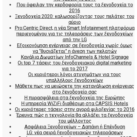
Που όφειλαν την κερδοφορία τους τα ξενοδοχεία το
2016
Ξενοδοχεία 2020: καλωσορίζοντας τους πελάτες του
αύριο
Pro:Centric Direct, η νέα Smart Infotainment πλατφόρμα
περιεχομένου για τις τηλεοράσεις των ξενοδοχείων
από την LG
Εξοικονόμηση ενέργειας σε ξενοδοχεία χωρίς όμως
να “θυσιάζεται” η άνεση των πελατών
Κανάλια Δωματίων InfoChannels & Hotel Signage
Οι top 7 τάσεις του ξενοδοχειακού digital marketing
για το 2017
Οι κυριότεροι λόγοι ατυχημάτων για τους
υπαλλήλους ξενοδοχείων
Μάθετε πως να μειώσετε την κατανάλωση ενέργειας
στο ξενοδοχείο σας
Η πυρασφάλεια στα ξενοδοχεία της Ευρώπης
Η υπηρεσία WiZiFi διαθέσιμη στα CAPSIS Hotels
Οι κυριότερες τάσεις στην αγορά φιλοξενίας το 2016
Έρευνα: πώς η τεχνολογία θα αλλάξει τα ξενοδοχεία
του μέλλοντος
Ασφάλεια Ξενοδοχείων – Δαπάνη ή Επένδυση
LG: νέα σειρά ξενοδοχειακών τηλεοράσεων