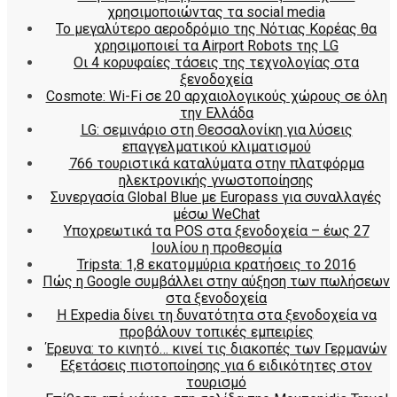
χρησιμοποιώντας τα social media
Το μεγαλύτερο αεροδρόμιο της Νότιας Κορέας θα
χρησιμοποιεί τα Airport Robots της LG
Οι 4 κορυφαίες τάσεις της τεχνολογίας στα
ξενοδοχεία
Cosmote: Wi-Fi σε 20 αρχαιολογικούς χώρους σε όλη
την Ελλάδα
LG: σεμινάριο στη Θεσσαλονίκη για λύσεις
επαγγελματικού κλιματισμού
766 τουριστικά καταλύματα στην πλατφόρμα
ηλεκτρονικής γνωστοποίησης
Συνεργασία Global Blue με Europass για συναλλαγές
μέσω WeChat
Υποχρεωτικά τα POS στα ξενοδοχεία – έως 27
Ιουλίου η προθεσμία
Tripsta: 1,8 εκατομμύρια κρατήσεις το 2016
Πώς η Google συμβάλλει στην αύξηση των πωλήσεων
στα ξενοδοχεία
Η Expedia δίνει τη δυνατότητα στα ξενοδοχεία να
προβάλουν τοπικές εμπειρίες
Έρευνα: το κινητό… κινεί τις διακοπές των Γερμανών
Εξετάσεις πιστοποίησης για 6 ειδικότητες στον
τουρισμό