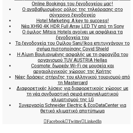
Online Bookings του ξενοδοχείου μας!
Ο αναβαθμισμένος ρόλος της τηλεόρασης στο
σύγχρονο ξενοδοχείο
Hotel Marketing: A key to success!
Νέα XH90 4K HDR Full Array LED TV από τη Sony
Ο όμιλος Mitsis Hotels ανοίγει με ασφάλεια τα
ξενοδοχεία του
Τα ξενοδοχεία του Ομίλου Sani/Ikos επιτυγχάνουν το
σχήμα πιστοποίησης Covid Shield
H Λίμνη Βουλιαγμένης ασφαλής με τη σφραγίδα του
οργανισμού TUV AUSTRIA Hellas
Cosmote: δωρεάν Wi-Fi σε μουσεία και
αρχαιολογικούς χώρους της Κρήτης
Νέες δράσεις στήριξης του ελληνικού τουρισμού από
τη Mastercard
Διαφορετικές λύσεις για διαφορετικούς χώρους με
τη νέα συνδυαστική σειρά επαγγελματικού
κλιματισμού της LG
Συνεργασία Schneider Electric & EcoDataCenter για
θετικό κλιματικό αποτύπωμα
Facebook
Twitter
LinkedIn