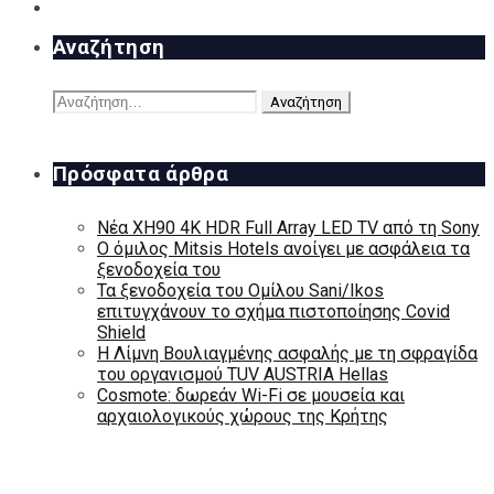
Αναζήτηση
Αναζήτηση
για:
Πρόσφατα άρθρα
Νέα XH90 4K HDR Full Array LED TV από τη Sony
Ο όμιλος Mitsis Hotels ανοίγει με ασφάλεια τα
ξενοδοχεία του
Τα ξενοδοχεία του Ομίλου Sani/Ikos
επιτυγχάνουν το σχήμα πιστοποίησης Covid
Shield
H Λίμνη Βουλιαγμένης ασφαλής με τη σφραγίδα
του οργανισμού TUV AUSTRIA Hellas
Cosmote: δωρεάν Wi-Fi σε μουσεία και
αρχαιολογικούς χώρους της Κρήτης