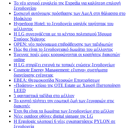
Το νέο ισχυρό εργαλείο της Expedia για καλύτερη επιλογή
ξενοδοχείου
Συσκευή αυτόνομης πρόσβασης των ΑμεΑ στη θάλασσα στο
Ηράκλειο
Hyperloop Hotel: το ξενοδοχείο υψηλής ταχύτητας του
μέλλοντος
Η LG συνεργάζεται με το κέντρο πολιτισμού Ίδρυμα
Σταύρος Νιάρχος
OPEN: νέο πρόγραμμα επιβράβευσης των ταξιδιωτών
Πώς θα είναι το ξενοδοχειακό δωμάτιο του μέλλοντος
Έρευνα: ποιές ώρες κορυφώνονται οι κρατήσεις διακοπών
online
Η LG στηρίζει ενεργά τις τοπικές ενώσεις ξενοδοχείων
Cosmote Energy Management: εξυπνα» συστήματα
διαχείρισης ενέργειας
ΕΒΕΑ: Θερμοκοιτίδα Νεοφυών Επιχειρήσεων
«Πράσινο» κτίριο της OTE Estate με Χρυσή Πιστοποίηση
LEED
5 φανταστικά ταξίδια στο μέλλον
Το κινητό πλήττει την ερωτική ζωή των ζευγαριών στις
διακοπές
Έτσι θα είναι τα δωμάτια των ξενοδοχείων στο μέλλον
Nέες outdoor οθόνες digital signage της LG
Η Ergologic υλοποιεί 6 νέες εγκαταστάσεις PYLON σε
ξενοδοχεία