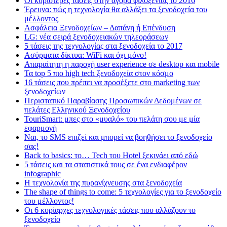
Οι κυριότερες τάσεις στην αγορά φιλοξενίας το 2016
Έρευνα: πώς η τεχνολογία θα αλλάξει τα ξενοδοχεία του
μέλλοντος
Ασφάλεια Ξενοδοχείων – Δαπάνη ή Επένδυση
LG: νέα σειρά ξενοδοχειακών τηλεοράσεων
5 τάσεις της τεχνολογίας στα ξενοδοχεία το 2017
Ασύρματα δίκτυα: WiFi και όχι μόνο!
Απαραίτητη η παροχή user experience σε desktop και mobile
Τα top 5 πιο high tech ξενοδοχεία στον κόσμο
16 τάσεις που πρέπει να προσέξετε στο marketing των
ξενοδοχείων
Περιστατικό Παραβίασης Προσωπικών Δεδομένων σε
πελάτες Ελληνικού Ξενοδοχείου
TouriSmart: μπες στο «μυαλό» του πελάτη σου με μία
εφαρμογή
Ναι, το SMS επιζεί και μπορεί να βοηθήσει το ξενοδοχείο
σας!
Back to basics: το… Tech του Hotel ξεκινάει από εδώ
5 τάσεις και τα στατιστικά τους σε ένα ενδιαφέρον
infographic
Η τεχνολογία της πυρανίχνευσης στα ξενοδοχεία
The shape of things to come: 5 τεχνολογίες για το ξενοδοχείο
του μέλλοντος!
Οι 6 κυρίαρχες τεχνολογικές τάσεις που αλλάζουν το
ξενοδοχείο