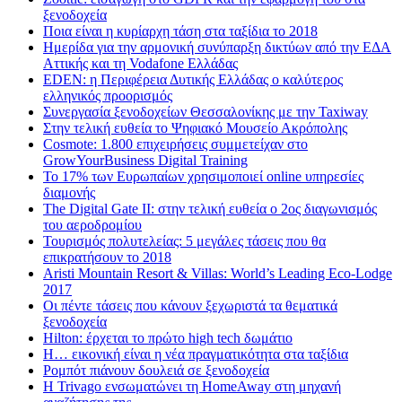
ξενοδοχεία
Ποια είναι η κυρίαρχη τάση στα ταξίδια το 2018
Ημερίδα για την αρμονική συνύπαρξη δικτύων από την ΕΔΑ
Αττικής και τη Vodafone Ελλάδας
EDEN: η Περιφέρεια Δυτικής Ελλάδας ο καλύτερος
ελληνικός προορισμός
Συνεργασία ξενοδοχείων Θεσσαλονίκης με την Taxiway
Στην τελική ευθεία το Ψηφιακό Μουσείο Ακρόπολης
Cosmote: 1.800 επιχειρήσεις συμμετείχαν στο
GrowYourBusiness Digital Training
Το 17% των Ευρωπαίων χρησιμοποιεί online υπηρεσίες
διαμονής
The Digital Gate II: στην τελική ευθεία ο 2ος διαγωνισμός
του αεροδρομίου
Τουρισμός πολυτελείας: 5 μεγάλες τάσεις που θα
επικρατήσουν το 2018
Aristi Mountain Resort & Villas: World’s Leading Eco-Lodge
2017
Οι πέντε τάσεις που κάνουν ξεχωριστά τα θεματικά
ξενοδοχεία
Hilton: έρχεται τo πρώτο high tech δωμάτιο
Η… εικονική είναι η νέα πραγματικότητα στα ταξίδια
Ρομπότ πιάνουν δουλειά σε ξενοδοχεία
Η Trivago ενσωματώνει τη HomeAway στη μηχανή