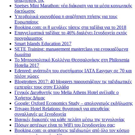
αναζήτησης της
Spetses Mini Marathon: νέα διάκριση για τα μέσα κοινωνικής
δικτύωσης
Υπερβολικά χρονοβόρα η αναζήτηση πτήσης για τους
Ευρωπαίους
Booking.com: οι 8 μεγάλες τάσεις στα ταξίδια για το 2018
Επαγγελματικά ταξίδια: το 46% διαλέγει ξενοδοχείο εκτός
προγράμματος
Smart Islands Education 2017
SETE Training: management masterclass για ενοικιαζόμενα
δωμάτια
Το Μητροπολιτικό Κολλέγιο Θεσσαλονίκης στη Philoxenia
Hotelia 2017
Edenred: ανάπτυξη του συστήματος IATA Easypay σε 70 και
πλέον χώρες
Blogtrotters 2017: 40 bloggers παρουσιάζουν τις ταξιδιωτικές
εμπειρίες τους στην Ελλάδα
Γενικός Διευθυντής του Melia Athens Hotel ανέλαβε ο
Χρήστος Δήμας
Google: Oxford Economics Study – απολογισμός εκδήλωσης
Trivago Hotel Relations: θυγατρική για απευθείας
συναλλαγές με ξενοδοχεία
Iδανικές διακοπές για κάθε πελάτη μέσω της τεχνολογίας
Πόσων αστέρων είναι το WiFi του ξενοδοχείου σας;
Booking.com: οι απαιτήσεις ταξιδιωτών από όλο τον κόσμο