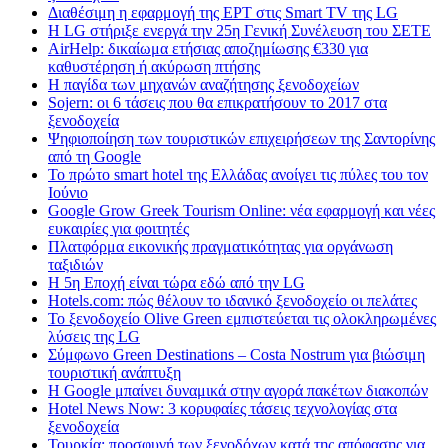
Διαθέσιμη η εφαρμογή της ΕΡΤ στις Smart TV της LG
Η LG στήριξε ενεργά την 25η Γενική Συνέλευση του ΣΕΤΕ
AirHelp: δικαίωμα ετήσιας αποζημίωσης €330 για
καθυστέρηση ή ακύρωση πτήσης
Η παγίδα των μηχανών αναζήτησης ξενοδοχείων
Sojern: οι 6 τάσεις που θα επικρατήσουν το 2017 στα
ξενοδοχεία
Ψηφιοποίηση των τουριστικών επιχειρήσεων της Σαντορίνης
από τη Google
Το πρώτο smart hotel της Ελλάδας ανοίγει τις πύλες του τον
Ιούνιο
Google Grow Greek Tourism Online: νέα εφαρμογή και νέες
ευκαιρίες για φοιτητές
Πλατφόρμα εικονικής πραγματικότητας για οργάνωση
ταξιδιών
Η 5η Εποχή είναι τώρα εδώ από την LG
Hotels.com: πώς θέλουν το ιδανικό ξενοδοχείο οι πελάτες
To ξενοδοχείο Olive Green εμπιστεύεται τις ολοκληρωμένες
λύσεις της LG
Σύμφωνο Green Destinations – Costa Nostrum για βιώσιμη
τουριστική ανάπτυξη
H Google μπαίνει δυναμικά στην αγορά πακέτων διακοπών
Hotel News Now: 3 κορυφαίες τάσεις τεχνολογίας στα
ξενοδοχεία
Τουρκία: προσφυγή των ξενοδόχων κατά της απόφασης για