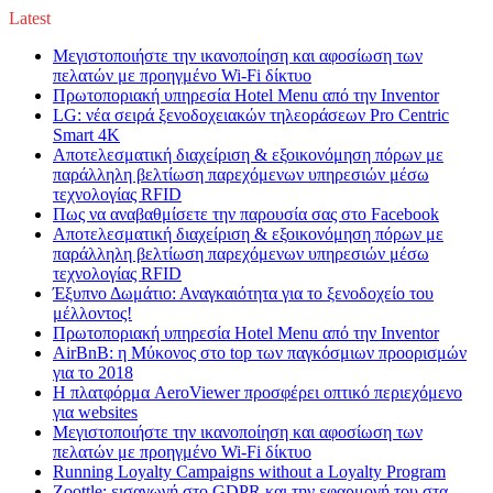
Latest
Μεγιστοποιήστε την ικανοποίηση και αφοσίωση των
πελατών με προηγμένο Wi-Fi δίκτυο
Πρωτοποριακή υπηρεσία Hotel Menu από την Inventor
LG: νέα σειρά ξενοδοχειακών τηλεοράσεων Pro Centric
Smart 4K
Αποτελεσματική διαχείριση & εξοικονόμηση πόρων με
παράλληλη βελτίωση παρεχόμενων υπηρεσιών μέσω
τεχνολογίας RFID
Πως να αναβαθμίσετε την παρουσία σας στο Facebook
Αποτελεσματική διαχείριση & εξοικονόμηση πόρων με
παράλληλη βελτίωση παρεχόμενων υπηρεσιών μέσω
τεχνολογίας RFID
Έξυπνο Δωμάτιο: Αναγκαιότητα για το ξενοδοχείο του
μέλλοντος!
Πρωτοποριακή υπηρεσία Hotel Menu από την Inventor
AirBnB: η Μύκονος στο top των παγκόσμιων προορισμών
για το 2018
Η πλατφόρμα AeroViewer προσφέρει οπτικό περιεχόμενο
για websites
Μεγιστοποιήστε την ικανοποίηση και αφοσίωση των
πελατών με προηγμένο Wi-Fi δίκτυο
Running Loyalty Campaigns without a Loyalty Program
Zoottle: εισαγωγή στο GDPR και την εφαρμογή του στα