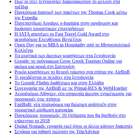
Πως οι νέες τεχνολογίες διαμορφώνουν το μέλλον στα
ταξίδια
Παγκόσμια διανομή των πακέτων της Thomas Cook μέσω
της Expedia
Πανεπιστήμιο Αιγαίου: e-learning στην οργάνωση και
διοίκηση τουριστικών επιχειρήσεων
Η IATA απονέμει το Fast Travel Gold Award στο
αεροδρόμιο Ελευθέριος Βενιζέλος
Open Day για το MBA in Hospitality από το Μητροπολιτικό
Κολλέγιο
Tα μυστικά των άμεσων κρατήσεων στα ξενοδοχεία
Google: το πρόγραμμα Grow Greek Tourism Online για
ακόμα μια φορά στη Σαντορίνη
Ρεκόρ κρατήσεων το θερινό τρίμηνο στα σπίτια της AirBnB
Τι χρειάζονται οι πελάτες στα ξενοδοχεία
Το Google Flights διαθέσιμο και στην Ελλάδα
Συνεργασία​ ​της​ ​AirBnB​ ​με​ ​τις​ ​Primal-RES​ ​&​ ​WebHotelier
Aεροδρόμιο Αθηνών: νέα υπηρεσία άμεσης ενημέρωσης για
προσφορές στις πτήσεις
FairBnB: νέα πλατφόρμα για βιώσιμη ανάπτυξη στην
τουριστική μίσθωση κατοικίας
Παγκόσμιος τουρισμός: 10 ζητήματα που θα βρεθούν στο
επίκεντρο το 2018
Digital Nomads: εργασία εκεί όπου οι άλλοι κάνουν διακοπές
Σενάρια για πιθανή πώληση της TripAdvisor