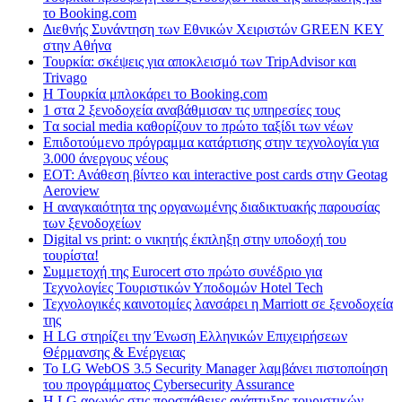
το Booking.com
Διεθνής Συνάντηση των Εθνικών Χειριστών GREEN KEY
στην Αθήνα
Τουρκία: σκέψεις για αποκλεισμό των TripAdvisor και
Trivago
H Tουρκία μπλοκάρει το Booking.com
1 στα 2 ξενοδοχεία αναβάθμισαν τις υπηρεσίες τους
Tα social media καθορίζουν το πρώτο ταξίδι των νέων
Επιδοτούμενο πρόγραμμα κατάρτισης στην τεχνολογία για
3.000 άνεργους νέους
ΕΟΤ: Ανάθεση βίντεο και interactive post cards στην Geotag
Aeroview
Η αναγκαιότητα της οργανωμένης διαδικτυακής παρουσίας
των ξενοδοχείων
Digital vs print: ο νικητής έκπληξη στην υποδοχή του
τουρίστα!
Συμμετοχή της Eurocert στο πρώτο συνέδριο για
Τεχνολογίες Τουριστικών Υποδομών Hotel Tech
Τεχνολογικές καινοτομίες λανσάρει η Marriott σε ξενοδοχεία
της
H LG στηρίζει την Ένωση Ελληνικών Επιχειρήσεων
Θέρμανσης & Ενέργειας
Το LG WebOS 3.5 Security Manager λαμβάνει πιστοποίηση
του προγράμματος Cybersecurity Assurance
Η LG αρωγός στις προσπάθειες ανάπτυξης τουριστικών