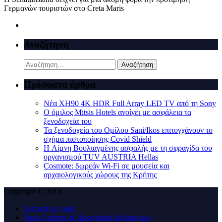
Γερμανών τουριστών στο Creta Maris
Αναζήτηση
Αναζήτηση
για:
Πρόσφατα άρθρα
Νέα XH90 4K HDR Full Array LED TV από τη Sony
Ο όμιλος Mitsis Hotels ανοίγει με ασφάλεια τα
ξενοδοχεία του
Τα ξενοδοχεία του Ομίλου Sani/Ikos επιτυγχάνουν το
σχήμα πιστοποίησης Covid Shield
H Λίμνη Βουλιαγμένης ασφαλής με τη σφραγίδα του
οργανισμού TUV AUSTRIA Hellas
Cosmote: δωρεάν Wi-Fi σε μουσεία και
αρχαιολογικούς χώρους της Κρήτης
Copyright © 2018
Σχετικά με εμάς
Όροι Χρήσης & Προστασία Δεδομένων