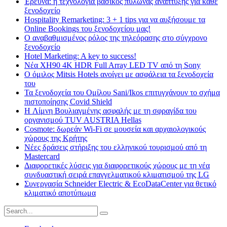
Έρευνα: η τεχνολογία βασικός πυλώνας ανάπτυξης για κάθε
ξενοδοχείο
Hospitality Remarketing: 3 + 1 tips για να αυξήσουμε τα
Online Bookings του ξενοδοχείου μας!
Ο αναβαθμισμένος ρόλος της τηλεόρασης στο σύγχρονο
ξενοδοχείο
Hotel Marketing: A key to success!
Νέα XH90 4K HDR Full Array LED TV από τη Sony
Ο όμιλος Mitsis Hotels ανοίγει με ασφάλεια τα ξενοδοχεία
του
Τα ξενοδοχεία του Ομίλου Sani/Ikos επιτυγχάνουν το σχήμα
πιστοποίησης Covid Shield
H Λίμνη Βουλιαγμένης ασφαλής με τη σφραγίδα του
οργανισμού TUV AUSTRIA Hellas
Cosmote: δωρεάν Wi-Fi σε μουσεία και αρχαιολογικούς
χώρους της Κρήτης
Νέες δράσεις στήριξης του ελληνικού τουρισμού από τη
Mastercard
Διαφορετικές λύσεις για διαφορετικούς χώρους με τη νέα
συνδυαστική σειρά επαγγελματικού κλιματισμού της LG
Συνεργασία Schneider Electric & EcoDataCenter για θετικό
κλιματικό αποτύπωμα