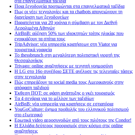
στα επαγγελματικά ταξίδια
Ποια ξενοδοχεία προτιμώνται στα επαγγελματικά ταξίδια
Πως οι νέες τεχνολογίες και τα chatbots απογειώνουν τη
διαχείριση των ξενοδοχείων
Παρατείνεται για 20 χρόνια η σύμβαση με τον Διεθνή
Αερολιμένα Αθηνών
AirBnB: αύξηση 50% των ιδιοκτητών τρίτης ηλικίας που
ενοικιάζουν τα σπίτια τους
TripAdvisor: νέα υπηρεσία κρατήσεων στη Viator για
τουριστικά γραφεία
Το thessbrunch στη μεγαλύτερη πολιτιστική γιορτή της
Θεσσαλονίκης
Trivago: online αναζητήσεις με τεχνητή νοημοσύνη
H LG στο 16ο συνέδριο ΣΕΤΕ ανέλυσε τις τελευταίες τάσεις
στην τεχνολογία
Πώς επηρεάζουν τα social media τους Αμερικανούς στην
απόφαση ταξιδιού
Έκθεση ΠΟΤ: σε φάση ανάπτυξης ο γκέι τουρισμός
Tα 4 σενάρια για το μέλλον των ταξιδίων
AirBnB: νέα υπηρεσία για κρατήσεις σε εστιατόρια
YouGoCulture: όχημα προβολής του ελληνικού πολιτισμού
στο εξωτερικό
Eρωτικά video αεροσυνοδών από τους πιλότους της Condor!
Η Ελλάδα δεύτερος προορισμός στον κόσμο στις online
αναζητήσεις