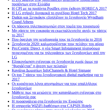
προϊόντων στην Ελλάδα
Η CPI με τα προϊόντα Posiflex στην έκθεση HORECA 2017
H LG στήριξε δυναμικά το συνέδριο Hotel Tech 2017
Daikin και Ξενικάκης εξοπλίζουν το ξενοδοχείο Wyndham
Grand Athens
Οι πάροχοι τηλεπικοινωνιών στον τομέα του τουρισμού
Μη χάσετε την ευκαιρία να εκμεταλλευτείτε αυτές τις τάσεις
το 2017
Που όφειλαν την κερδοφορία τους τα ξενοδοχεία το 2016
Ξενοδοχεία 2020: καλωσορίζοντας τους πελάτες του αύριο
Pro:Centric Direct, η νέα Smart Infotainment πλατφόρμα
περιεχομένου για τις τηλεοράσεις των ξενοδοχείων από την
LG
Εξοικονόμηση ενέργειας σε ξενοδοχεία χωρίς όμως να
“θυσιάζεται” η άνεση των πελατών
Κανάλια Δωματίων InfoChannels & Hotel Signage
Οι top 7 τάσεις του ξενοδοχειακού digital marketing για το
2017
Οι κυριότεροι λόγοι ατυχημάτων για τους υπαλλήλους
ξενοδοχείων
Μάθετε πως να μειώσετε την κατανάλωση ενέργειας στο
ξενοδοχείο σας
Η πυρασφάλεια στα ξενοδοχεία της Ευρώπης
Η υπηρεσία WiZiFi διαθέσιμη στα CAPSIS Hotels