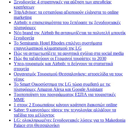
Ξενοδοχεία: 4 στρατηγικές για αύξηση των απευθείας
κρατήσεων
TripAdvisor: τα εστιατόρια αξιοποιούν ελάχιστα το online
marketing
Airbnb: η επισκεψιμότητα του ξεπέρασε τις ξενοδοχειακές
πλατφόρμες
Nέο brand της Airbnb θα ανταγωνίζεται τα πολυτελή μπουτίκ
ξενοδοχεία
Το Semiramis Hotel Rhodes επιλέγει συστήματα
επαγγελματικού κλιματισμού της LG
Πώς να αντιμετωπίζετε τα αρνητικά σχόλια στα social media
Πώς θα ταξιδεύουν οι Γερμανοί τουρίστες το 2030
Υπερ-τουρισμός και Airbnb: τι δείχνουν τα στατιστικά
στοιχεία
Οργανισμός Τουρισμού Θεσσαλονίκης: ιστοσελίδα γα τους
νέους
Το Smart Οικοσύστημα της LG τώρα συμβατό με τις
πλατφόρμες Amazon Alexa και Google Assistant
Τροποποίηση του προγράμματος ΕΣΠΑ για τουριστικές
ΜΜΕ
1 στους 2 Ευρωπαίους κάνουν κράτηση διακοπών online
Sabre: 9 καινοτόμες τάσεις της τεχνολογίας αλλάζουν τα
ταξίδια του μέλλοντος
LG: ολοκληρωμένες ξενοδοχειακές λύσεις για τo Makedonia
Palace στη Θεσσαλονίκη