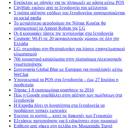
Εγκύκλιος με οδηγίες για τις πληρωμές με κάρτα μέσω POS
CityHub: εικόνες από το ξενοδοχείο του μέλλοντος
5 τρόποι αύξησης εσόδων του ξενοδοχείου χρησιμοποιώντας
τα social media
Το μεγαλύτερο αεροδρόμιο της Νότιας Κορέας θα
χρησιμοποιεί τα Airport Robots της LG
Οι 4 κορυφαίες τάσεις της τεχνολογίας στα ξενοδοχεία
Cosmote: Wi-Fi σε 20 αρχαιολογικούς χώρους σε όλη την
Ελλάδα
LG: σεμινάριο στη Θεσσαλονίκη για λύσεις επαγγελματικού
κλιματισμού
766 τουριστικά καταλύματα στην πλατφόρμα ηλεκτρονικής
γνωστοποίησης
Συνεργασία Global Blue με Europass για συναλλαγές μέσω
WeChat
Υποχρεωτικά τα POS στα ξενοδοχεία – έως 27 Ιουλίου η
προθεσμία
Tripsta: 1,8 εκατομμύρια κρατήσεις το 2016
Πώς η Google συμβάλλει στην αύξηση των πωλήσεων στα
ξενοδοχεία
Η Expedia δίνει τη δυνατότητα στα ξενοδοχεία να
προβάλουν τοπικές εμπειρίες
Έρευνα: το κινητό… κινεί τις διακοπές των Γερμανών
Εξετάσεις πιστοποίησης για 6 ειδικότητες στον τουρισμό
Επίθεση από χάκερ στη σελίδα της Mouzenidis Travel