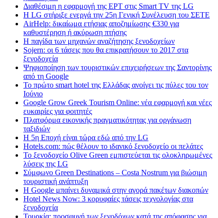
Διαθέσιμη η εφαρμογή της ΕΡΤ στις Smart TV της LG
Η LG στήριξε ενεργά την 25η Γενική Συνέλευση του ΣΕΤΕ
AirHelp: δικαίωμα ετήσιας αποζημίωσης €330 για
καθυστέρηση ή ακύρωση πτήσης
Η παγίδα των μηχανών αναζήτησης ξενοδοχείων
Sojern: οι 6 τάσεις που θα επικρατήσουν το 2017 στα
ξενοδοχεία
Ψηφιοποίηση των τουριστικών επιχειρήσεων της Σαντορίνης
από τη Google
Το πρώτο smart hotel της Ελλάδας ανοίγει τις πύλες του τον
Ιούνιο
Google Grow Greek Tourism Online: νέα εφαρμογή και νέες
ευκαιρίες για φοιτητές
Πλατφόρμα εικονικής πραγματικότητας για οργάνωση
ταξιδιών
Η 5η Εποχή είναι τώρα εδώ από την LG
Hotels.com: πώς θέλουν το ιδανικό ξενοδοχείο οι πελάτες
To ξενοδοχείο Olive Green εμπιστεύεται τις ολοκληρωμένες
λύσεις της LG
Σύμφωνο Green Destinations – Costa Nostrum για βιώσιμη
τουριστική ανάπτυξη
H Google μπαίνει δυναμικά στην αγορά πακέτων διακοπών
Hotel News Now: 3 κορυφαίες τάσεις τεχνολογίας στα
ξενοδοχεία
Τουρκία: προσφυγή των ξενοδόχων κατά της απόφασης για