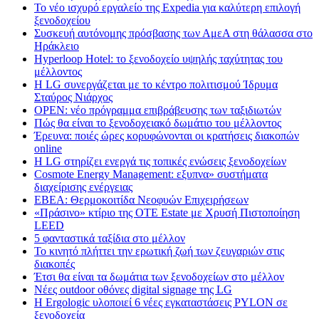
Το νέο ισχυρό εργαλείο της Expedia για καλύτερη επιλογή
ξενοδοχείου
Συσκευή αυτόνομης πρόσβασης των ΑμεΑ στη θάλασσα στο
Ηράκλειο
Hyperloop Hotel: το ξενοδοχείο υψηλής ταχύτητας του
μέλλοντος
Η LG συνεργάζεται με το κέντρο πολιτισμού Ίδρυμα
Σταύρος Νιάρχος
OPEN: νέο πρόγραμμα επιβράβευσης των ταξιδιωτών
Πώς θα είναι το ξενοδοχειακό δωμάτιο του μέλλοντος
Έρευνα: ποιές ώρες κορυφώνονται οι κρατήσεις διακοπών
online
Η LG στηρίζει ενεργά τις τοπικές ενώσεις ξενοδοχείων
Cosmote Energy Management: εξυπνα» συστήματα
διαχείρισης ενέργειας
ΕΒΕΑ: Θερμοκοιτίδα Νεοφυών Επιχειρήσεων
«Πράσινο» κτίριο της OTE Estate με Χρυσή Πιστοποίηση
LEED
5 φανταστικά ταξίδια στο μέλλον
Το κινητό πλήττει την ερωτική ζωή των ζευγαριών στις
διακοπές
Έτσι θα είναι τα δωμάτια των ξενοδοχείων στο μέλλον
Nέες outdoor οθόνες digital signage της LG
Η Ergologic υλοποιεί 6 νέες εγκαταστάσεις PYLON σε
ξενοδοχεία