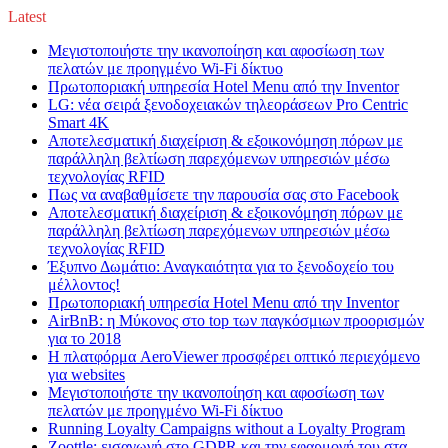
Latest
Μεγιστοποιήστε την ικανοποίηση και αφοσίωση των
πελατών με προηγμένο Wi-Fi δίκτυο
Πρωτοποριακή υπηρεσία Hotel Menu από την Inventor
LG: νέα σειρά ξενοδοχειακών τηλεοράσεων Pro Centric
Smart 4K
Αποτελεσματική διαχείριση & εξοικονόμηση πόρων με
παράλληλη βελτίωση παρεχόμενων υπηρεσιών μέσω
τεχνολογίας RFID
Πως να αναβαθμίσετε την παρουσία σας στο Facebook
Αποτελεσματική διαχείριση & εξοικονόμηση πόρων με
παράλληλη βελτίωση παρεχόμενων υπηρεσιών μέσω
τεχνολογίας RFID
Έξυπνο Δωμάτιο: Αναγκαιότητα για το ξενοδοχείο του
μέλλοντος!
Πρωτοποριακή υπηρεσία Hotel Menu από την Inventor
AirBnB: η Μύκονος στο top των παγκόσμιων προορισμών
για το 2018
Η πλατφόρμα AeroViewer προσφέρει οπτικό περιεχόμενο
για websites
Μεγιστοποιήστε την ικανοποίηση και αφοσίωση των
πελατών με προηγμένο Wi-Fi δίκτυο
Running Loyalty Campaigns without a Loyalty Program
Zoottle: εισαγωγή στο GDPR και την εφαρμογή του στα