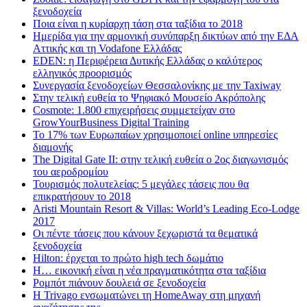
ξενοδοχεία
Ποια είναι η κυρίαρχη τάση στα ταξίδια το 2018
Ημερίδα για την αρμονική συνύπαρξη δικτύων από την ΕΔΑ
Αττικής και τη Vodafone Ελλάδας
EDEN: η Περιφέρεια Δυτικής Ελλάδας ο καλύτερος
ελληνικός προορισμός
Συνεργασία ξενοδοχείων Θεσσαλονίκης με την Taxiway
Στην τελική ευθεία το Ψηφιακό Μουσείο Ακρόπολης
Cosmote: 1.800 επιχειρήσεις συμμετείχαν στο
GrowYourBusiness Digital Training
Το 17% των Ευρωπαίων χρησιμοποιεί online υπηρεσίες
διαμονής
The Digital Gate II: στην τελική ευθεία ο 2ος διαγωνισμός
του αεροδρομίου
Τουρισμός πολυτελείας: 5 μεγάλες τάσεις που θα
επικρατήσουν το 2018
Aristi Mountain Resort & Villas: World’s Leading Eco-Lodge
2017
Οι πέντε τάσεις που κάνουν ξεχωριστά τα θεματικά
ξενοδοχεία
Hilton: έρχεται τo πρώτο high tech δωμάτιο
Η… εικονική είναι η νέα πραγματικότητα στα ταξίδια
Ρομπότ πιάνουν δουλειά σε ξενοδοχεία
Η Trivago ενσωματώνει τη HomeAway στη μηχανή