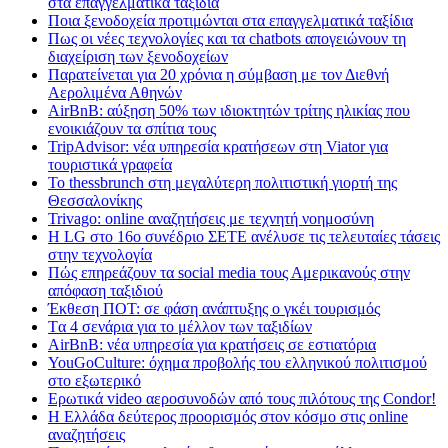
στα επαγγελματικά ταξίδια
Ποια ξενοδοχεία προτιμώνται στα επαγγελματικά ταξίδια
Πως οι νέες τεχνολογίες και τα chatbots απογειώνουν τη
διαχείριση των ξενοδοχείων
Παρατείνεται για 20 χρόνια η σύμβαση με τον Διεθνή
Αερολιμένα Αθηνών
AirBnB: αύξηση 50% των ιδιοκτητών τρίτης ηλικίας που
ενοικιάζουν τα σπίτια τους
TripAdvisor: νέα υπηρεσία κρατήσεων στη Viator για
τουριστικά γραφεία
Το thessbrunch στη μεγαλύτερη πολιτιστική γιορτή της
Θεσσαλονίκης
Trivago: online αναζητήσεις με τεχνητή νοημοσύνη
H LG στο 16ο συνέδριο ΣΕΤΕ ανέλυσε τις τελευταίες τάσεις
στην τεχνολογία
Πώς επηρεάζουν τα social media τους Αμερικανούς στην
απόφαση ταξιδιού
Έκθεση ΠΟΤ: σε φάση ανάπτυξης ο γκέι τουρισμός
Tα 4 σενάρια για το μέλλον των ταξιδίων
AirBnB: νέα υπηρεσία για κρατήσεις σε εστιατόρια
YouGoCulture: όχημα προβολής του ελληνικού πολιτισμού
στο εξωτερικό
Eρωτικά video αεροσυνοδών από τους πιλότους της Condor!
Η Ελλάδα δεύτερος προορισμός στον κόσμο στις online
αναζητήσεις