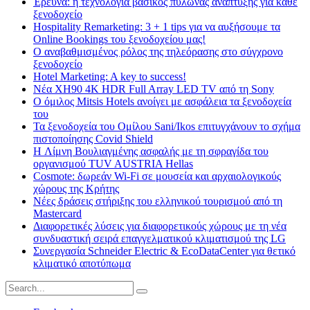
Έρευνα: η τεχνολογία βασικός πυλώνας ανάπτυξης για κάθε
ξενοδοχείο
Hospitality Remarketing: 3 + 1 tips για να αυξήσουμε τα
Online Bookings του ξενοδοχείου μας!
Ο αναβαθμισμένος ρόλος της τηλεόρασης στο σύγχρονο
ξενοδοχείο
Hotel Marketing: A key to success!
Νέα XH90 4K HDR Full Array LED TV από τη Sony
Ο όμιλος Mitsis Hotels ανοίγει με ασφάλεια τα ξενοδοχεία
του
Τα ξενοδοχεία του Ομίλου Sani/Ikos επιτυγχάνουν το σχήμα
πιστοποίησης Covid Shield
H Λίμνη Βουλιαγμένης ασφαλής με τη σφραγίδα του
οργανισμού TUV AUSTRIA Hellas
Cosmote: δωρεάν Wi-Fi σε μουσεία και αρχαιολογικούς
χώρους της Κρήτης
Νέες δράσεις στήριξης του ελληνικού τουρισμού από τη
Mastercard
Διαφορετικές λύσεις για διαφορετικούς χώρους με τη νέα
συνδυαστική σειρά επαγγελματικού κλιματισμού της LG
Συνεργασία Schneider Electric & EcoDataCenter για θετικό
κλιματικό αποτύπωμα