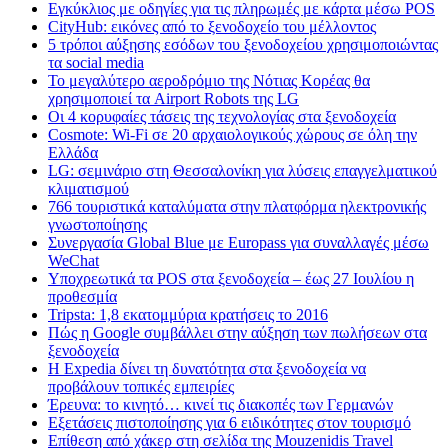
Εγκύκλιος με οδηγίες για τις πληρωμές με κάρτα μέσω POS
CityHub: εικόνες από το ξενοδοχείο του μέλλοντος
5 τρόποι αύξησης εσόδων του ξενοδοχείου χρησιμοποιώντας
τα social media
Το μεγαλύτερο αεροδρόμιο της Νότιας Κορέας θα
χρησιμοποιεί τα Airport Robots της LG
Οι 4 κορυφαίες τάσεις της τεχνολογίας στα ξενοδοχεία
Cosmote: Wi-Fi σε 20 αρχαιολογικούς χώρους σε όλη την
Ελλάδα
LG: σεμινάριο στη Θεσσαλονίκη για λύσεις επαγγελματικού
κλιματισμού
766 τουριστικά καταλύματα στην πλατφόρμα ηλεκτρονικής
γνωστοποίησης
Συνεργασία Global Blue με Europass για συναλλαγές μέσω
WeChat
Υποχρεωτικά τα POS στα ξενοδοχεία – έως 27 Ιουλίου η
προθεσμία
Tripsta: 1,8 εκατομμύρια κρατήσεις το 2016
Πώς η Google συμβάλλει στην αύξηση των πωλήσεων στα
ξενοδοχεία
Η Expedia δίνει τη δυνατότητα στα ξενοδοχεία να
προβάλουν τοπικές εμπειρίες
Έρευνα: το κινητό… κινεί τις διακοπές των Γερμανών
Εξετάσεις πιστοποίησης για 6 ειδικότητες στον τουρισμό
Επίθεση από χάκερ στη σελίδα της Mouzenidis Travel