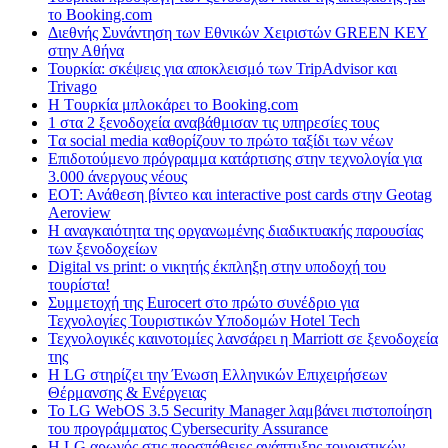
το Booking.com
Διεθνής Συνάντηση των Εθνικών Χειριστών GREEN KEY
στην Αθήνα
Τουρκία: σκέψεις για αποκλεισμό των TripAdvisor και
Trivago
H Tουρκία μπλοκάρει το Booking.com
1 στα 2 ξενοδοχεία αναβάθμισαν τις υπηρεσίες τους
Tα social media καθορίζουν το πρώτο ταξίδι των νέων
Επιδοτούμενο πρόγραμμα κατάρτισης στην τεχνολογία για
3.000 άνεργους νέους
ΕΟΤ: Ανάθεση βίντεο και interactive post cards στην Geotag
Aeroview
Η αναγκαιότητα της οργανωμένης διαδικτυακής παρουσίας
των ξενοδοχείων
Digital vs print: ο νικητής έκπληξη στην υποδοχή του
τουρίστα!
Συμμετοχή της Eurocert στο πρώτο συνέδριο για
Τεχνολογίες Τουριστικών Υποδομών Hotel Tech
Τεχνολογικές καινοτομίες λανσάρει η Marriott σε ξενοδοχεία
της
H LG στηρίζει την Ένωση Ελληνικών Επιχειρήσεων
Θέρμανσης & Ενέργειας
Το LG WebOS 3.5 Security Manager λαμβάνει πιστοποίηση
του προγράμματος Cybersecurity Assurance
Η LG αρωγός στις προσπάθειες ανάπτυξης τουριστικών