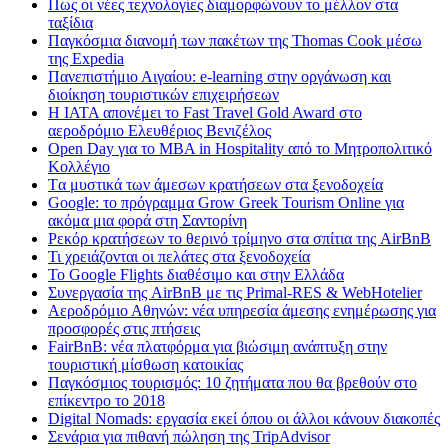
Πως οι νέες τεχνολογίες διαμορφώνουν το μέλλον στα
ταξίδια
Παγκόσμια διανομή των πακέτων της Thomas Cook μέσω
της Expedia
Πανεπιστήμιο Αιγαίου: e-learning στην οργάνωση και
διοίκηση τουριστικών επιχειρήσεων
Η IATA απονέμει το Fast Travel Gold Award στο
αεροδρόμιο Ελευθέριος Βενιζέλος
Open Day για το MBA in Hospitality από το Μητροπολιτικό
Κολλέγιο
Tα μυστικά των άμεσων κρατήσεων στα ξενοδοχεία
Google: το πρόγραμμα Grow Greek Tourism Online για
ακόμα μια φορά στη Σαντορίνη
Ρεκόρ κρατήσεων το θερινό τρίμηνο στα σπίτια της AirBnB
Τι χρειάζονται οι πελάτες στα ξενοδοχεία
Το Google Flights διαθέσιμο και στην Ελλάδα
Συνεργασία​ ​της​ ​AirBnB​ ​με​ ​τις​ ​Primal-RES​ ​&​ ​WebHotelier
Aεροδρόμιο Αθηνών: νέα υπηρεσία άμεσης ενημέρωσης για
προσφορές στις πτήσεις
FairBnB: νέα πλατφόρμα για βιώσιμη ανάπτυξη στην
τουριστική μίσθωση κατοικίας
Παγκόσμιος τουρισμός: 10 ζητήματα που θα βρεθούν στο
επίκεντρο το 2018
Digital Nomads: εργασία εκεί όπου οι άλλοι κάνουν διακοπές
Σενάρια για πιθανή πώληση της TripAdvisor