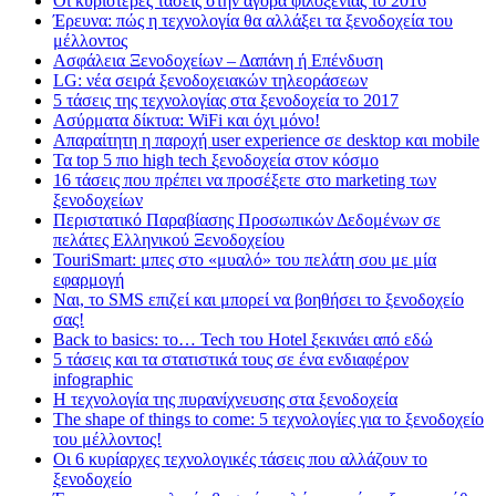
Οι κυριότερες τάσεις στην αγορά φιλοξενίας το 2016
Έρευνα: πώς η τεχνολογία θα αλλάξει τα ξενοδοχεία του
μέλλοντος
Ασφάλεια Ξενοδοχείων – Δαπάνη ή Επένδυση
LG: νέα σειρά ξενοδοχειακών τηλεοράσεων
5 τάσεις της τεχνολογίας στα ξενοδοχεία το 2017
Ασύρματα δίκτυα: WiFi και όχι μόνο!
Απαραίτητη η παροχή user experience σε desktop και mobile
Τα top 5 πιο high tech ξενοδοχεία στον κόσμο
16 τάσεις που πρέπει να προσέξετε στο marketing των
ξενοδοχείων
Περιστατικό Παραβίασης Προσωπικών Δεδομένων σε
πελάτες Ελληνικού Ξενοδοχείου
TouriSmart: μπες στο «μυαλό» του πελάτη σου με μία
εφαρμογή
Ναι, το SMS επιζεί και μπορεί να βοηθήσει το ξενοδοχείο
σας!
Back to basics: το… Tech του Hotel ξεκινάει από εδώ
5 τάσεις και τα στατιστικά τους σε ένα ενδιαφέρον
infographic
Η τεχνολογία της πυρανίχνευσης στα ξενοδοχεία
The shape of things to come: 5 τεχνολογίες για το ξενοδοχείο
του μέλλοντος!
Οι 6 κυρίαρχες τεχνολογικές τάσεις που αλλάζουν το
ξενοδοχείο