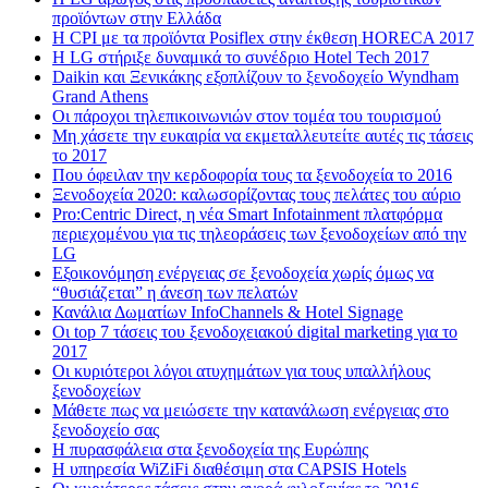
προϊόντων στην Ελλάδα
Η CPI με τα προϊόντα Posiflex στην έκθεση HORECA 2017
H LG στήριξε δυναμικά το συνέδριο Hotel Tech 2017
Daikin και Ξενικάκης εξοπλίζουν το ξενοδοχείο Wyndham
Grand Athens
Οι πάροχοι τηλεπικοινωνιών στον τομέα του τουρισμού
Μη χάσετε την ευκαιρία να εκμεταλλευτείτε αυτές τις τάσεις
το 2017
Που όφειλαν την κερδοφορία τους τα ξενοδοχεία το 2016
Ξενοδοχεία 2020: καλωσορίζοντας τους πελάτες του αύριο
Pro:Centric Direct, η νέα Smart Infotainment πλατφόρμα
περιεχομένου για τις τηλεοράσεις των ξενοδοχείων από την
LG
Εξοικονόμηση ενέργειας σε ξενοδοχεία χωρίς όμως να
“θυσιάζεται” η άνεση των πελατών
Κανάλια Δωματίων InfoChannels & Hotel Signage
Οι top 7 τάσεις του ξενοδοχειακού digital marketing για το
2017
Οι κυριότεροι λόγοι ατυχημάτων για τους υπαλλήλους
ξενοδοχείων
Μάθετε πως να μειώσετε την κατανάλωση ενέργειας στο
ξενοδοχείο σας
Η πυρασφάλεια στα ξενοδοχεία της Ευρώπης
Η υπηρεσία WiZiFi διαθέσιμη στα CAPSIS Hotels