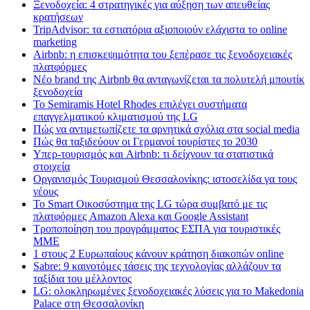
Ξενοδοχεία: 4 στρατηγικές για αύξηση των απευθείας
κρατήσεων
TripAdvisor: τα εστιατόρια αξιοποιούν ελάχιστα το online
marketing
Airbnb: η επισκεψιμότητα του ξεπέρασε τις ξενοδοχειακές
πλατφόρμες
Nέο brand της Airbnb θα ανταγωνίζεται τα πολυτελή μπουτίκ
ξενοδοχεία
Το Semiramis Hotel Rhodes επιλέγει συστήματα
επαγγελματικού κλιματισμού της LG
Πώς να αντιμετωπίζετε τα αρνητικά σχόλια στα social media
Πώς θα ταξιδεύουν οι Γερμανοί τουρίστες το 2030
Υπερ-τουρισμός και Airbnb: τι δείχνουν τα στατιστικά
στοιχεία
Οργανισμός Τουρισμού Θεσσαλονίκης: ιστοσελίδα γα τους
νέους
Το Smart Οικοσύστημα της LG τώρα συμβατό με τις
πλατφόρμες Amazon Alexa και Google Assistant
Τροποποίηση του προγράμματος ΕΣΠΑ για τουριστικές
ΜΜΕ
1 στους 2 Ευρωπαίους κάνουν κράτηση διακοπών online
Sabre: 9 καινοτόμες τάσεις της τεχνολογίας αλλάζουν τα
ταξίδια του μέλλοντος
LG: ολοκληρωμένες ξενοδοχειακές λύσεις για τo Makedonia
Palace στη Θεσσαλονίκη