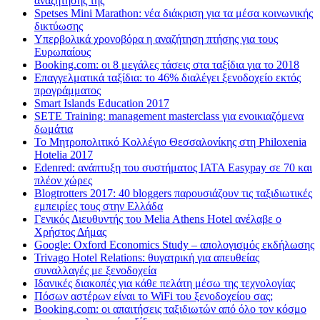
αναζήτησης της
Spetses Mini Marathon: νέα διάκριση για τα μέσα κοινωνικής
δικτύωσης
Υπερβολικά χρονοβόρα η αναζήτηση πτήσης για τους
Ευρωπαίους
Booking.com: οι 8 μεγάλες τάσεις στα ταξίδια για το 2018
Επαγγελματικά ταξίδια: το 46% διαλέγει ξενοδοχείο εκτός
προγράμματος
Smart Islands Education 2017
SETE Training: management masterclass για ενοικιαζόμενα
δωμάτια
Το Μητροπολιτικό Κολλέγιο Θεσσαλονίκης στη Philoxenia
Hotelia 2017
Edenred: ανάπτυξη του συστήματος IATA Easypay σε 70 και
πλέον χώρες
Blogtrotters 2017: 40 bloggers παρουσιάζουν τις ταξιδιωτικές
εμπειρίες τους στην Ελλάδα
Γενικός Διευθυντής του Melia Athens Hotel ανέλαβε ο
Χρήστος Δήμας
Google: Oxford Economics Study – απολογισμός εκδήλωσης
Trivago Hotel Relations: θυγατρική για απευθείας
συναλλαγές με ξενοδοχεία
Iδανικές διακοπές για κάθε πελάτη μέσω της τεχνολογίας
Πόσων αστέρων είναι το WiFi του ξενοδοχείου σας;
Booking.com: οι απαιτήσεις ταξιδιωτών από όλο τον κόσμο