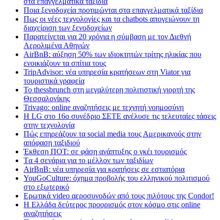
στα επαγγελματικά ταξίδια
Ποια ξενοδοχεία προτιμώνται στα επαγγελματικά ταξίδια
Πως οι νέες τεχνολογίες και τα chatbots απογειώνουν τη
διαχείριση των ξενοδοχείων
Παρατείνεται για 20 χρόνια η σύμβαση με τον Διεθνή
Αερολιμένα Αθηνών
AirBnB: αύξηση 50% των ιδιοκτητών τρίτης ηλικίας που
ενοικιάζουν τα σπίτια τους
TripAdvisor: νέα υπηρεσία κρατήσεων στη Viator για
τουριστικά γραφεία
Το thessbrunch στη μεγαλύτερη πολιτιστική γιορτή της
Θεσσαλονίκης
Trivago: online αναζητήσεις με τεχνητή νοημοσύνη
H LG στο 16ο συνέδριο ΣΕΤΕ ανέλυσε τις τελευταίες τάσεις
στην τεχνολογία
Πώς επηρεάζουν τα social media τους Αμερικανούς στην
απόφαση ταξιδιού
Έκθεση ΠΟΤ: σε φάση ανάπτυξης ο γκέι τουρισμός
Tα 4 σενάρια για το μέλλον των ταξιδίων
AirBnB: νέα υπηρεσία για κρατήσεις σε εστιατόρια
YouGoCulture: όχημα προβολής του ελληνικού πολιτισμού
στο εξωτερικό
Eρωτικά video αεροσυνοδών από τους πιλότους της Condor!
Η Ελλάδα δεύτερος προορισμός στον κόσμο στις online
αναζητήσεις