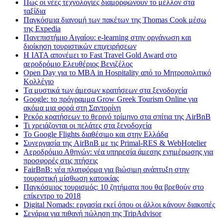
Πως οι νέες τεχνολογίες διαμορφώνουν το μέλλον στα
ταξίδια
Παγκόσμια διανομή των πακέτων της Thomas Cook μέσω
της Expedia
Πανεπιστήμιο Αιγαίου: e-learning στην οργάνωση και
διοίκηση τουριστικών επιχειρήσεων
Η IATA απονέμει το Fast Travel Gold Award στο
αεροδρόμιο Ελευθέριος Βενιζέλος
Open Day για το MBA in Hospitality από το Μητροπολιτικό
Κολλέγιο
Tα μυστικά των άμεσων κρατήσεων στα ξενοδοχεία
Google: το πρόγραμμα Grow Greek Tourism Online για
ακόμα μια φορά στη Σαντορίνη
Ρεκόρ κρατήσεων το θερινό τρίμηνο στα σπίτια της AirBnB
Τι χρειάζονται οι πελάτες στα ξενοδοχεία
Το Google Flights διαθέσιμο και στην Ελλάδα
Συνεργασία​ ​της​ ​AirBnB​ ​με​ ​τις​ ​Primal-RES​ ​&​ ​WebHotelier
Aεροδρόμιο Αθηνών: νέα υπηρεσία άμεσης ενημέρωσης για
προσφορές στις πτήσεις
FairBnB: νέα πλατφόρμα για βιώσιμη ανάπτυξη στην
τουριστική μίσθωση κατοικίας
Παγκόσμιος τουρισμός: 10 ζητήματα που θα βρεθούν στο
επίκεντρο το 2018
Digital Nomads: εργασία εκεί όπου οι άλλοι κάνουν διακοπές
Σενάρια για πιθανή πώληση της TripAdvisor