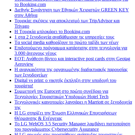
το Booking.com
Διεθνής Συνάντηση των Εθνικών Χειριστών GREEN KEY
στην Αθήνα
Τουρκία: σκέψεις για αποκλεισμό των TripAdvisor και
Trivago
H Tουρκία μπλοκάρει το Booking.com
1 στα 2 ξενοδοχεία αναβάθμισαν τις υπηρεσίες τους
Tα social media καθορίζουν το πρώτο ταξίδι των νέων
Επιδοτούμενο πρόγραμμα κατάρτισης στην τεχνολογία για
3.000 άνεργους νέους
ΕΟΤ: Ανάθεση βίντεο και interactive post cards στην Geotag
Aeroview
Η αναγκαιότητα της οργανωμένης διαδικτυακής παρουσίας
των ξενοδοχείων
Digital vs print: ο νικητής έκπληξη στην υποδοχή του
τουρίστα!
Συμμετοχή της Eurocert στο πρώτο συνέδριο για
Τεχνολογίες Τουριστικών Υποδομών Hotel Tech
Τεχνολογικές καινοτομίες λανσάρει η Marriott σε ξενοδοχεία
της
H LG στηρίζει την Ένωση Ελληνικών Επιχειρήσεων
Θέρμανσης & Ενέργειας
Το LG WebOS 3.5 Security Manager λαμβάνει πιστοποίηση
του προγράμματος Cybersecurity Assurance
Η LG αρωγός στις προσπάθειες ανάπτυξης τουριστικών