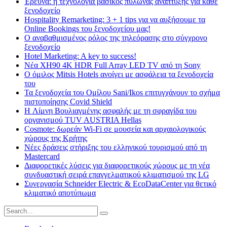
Έρευνα: η τεχνολογία βασικός πυλώνας ανάπτυξης για κάθε
ξενοδοχείο
Hospitality Remarketing: 3 + 1 tips για να αυξήσουμε τα
Online Bookings του ξενοδοχείου μας!
Ο αναβαθμισμένος ρόλος της τηλεόρασης στο σύγχρονο
ξενοδοχείο
Hotel Marketing: A key to success!
Νέα XH90 4K HDR Full Array LED TV από τη Sony
Ο όμιλος Mitsis Hotels ανοίγει με ασφάλεια τα ξενοδοχεία
του
Τα ξενοδοχεία του Ομίλου Sani/Ikos επιτυγχάνουν το σχήμα
πιστοποίησης Covid Shield
H Λίμνη Βουλιαγμένης ασφαλής με τη σφραγίδα του
οργανισμού TUV AUSTRIA Hellas
Cosmote: δωρεάν Wi-Fi σε μουσεία και αρχαιολογικούς
χώρους της Κρήτης
Νέες δράσεις στήριξης του ελληνικού τουρισμού από τη
Mastercard
Διαφορετικές λύσεις για διαφορετικούς χώρους με τη νέα
συνδυαστική σειρά επαγγελματικού κλιματισμού της LG
Συνεργασία Schneider Electric & EcoDataCenter για θετικό
κλιματικό αποτύπωμα