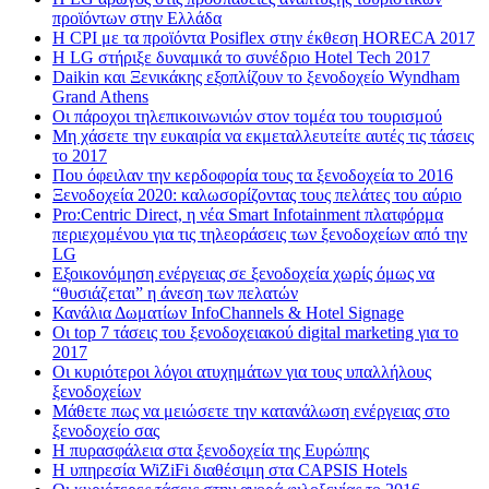
προϊόντων στην Ελλάδα
Η CPI με τα προϊόντα Posiflex στην έκθεση HORECA 2017
H LG στήριξε δυναμικά το συνέδριο Hotel Tech 2017
Daikin και Ξενικάκης εξοπλίζουν το ξενοδοχείο Wyndham
Grand Athens
Οι πάροχοι τηλεπικοινωνιών στον τομέα του τουρισμού
Μη χάσετε την ευκαιρία να εκμεταλλευτείτε αυτές τις τάσεις
το 2017
Που όφειλαν την κερδοφορία τους τα ξενοδοχεία το 2016
Ξενοδοχεία 2020: καλωσορίζοντας τους πελάτες του αύριο
Pro:Centric Direct, η νέα Smart Infotainment πλατφόρμα
περιεχομένου για τις τηλεοράσεις των ξενοδοχείων από την
LG
Εξοικονόμηση ενέργειας σε ξενοδοχεία χωρίς όμως να
“θυσιάζεται” η άνεση των πελατών
Κανάλια Δωματίων InfoChannels & Hotel Signage
Οι top 7 τάσεις του ξενοδοχειακού digital marketing για το
2017
Οι κυριότεροι λόγοι ατυχημάτων για τους υπαλλήλους
ξενοδοχείων
Μάθετε πως να μειώσετε την κατανάλωση ενέργειας στο
ξενοδοχείο σας
Η πυρασφάλεια στα ξενοδοχεία της Ευρώπης
Η υπηρεσία WiZiFi διαθέσιμη στα CAPSIS Hotels