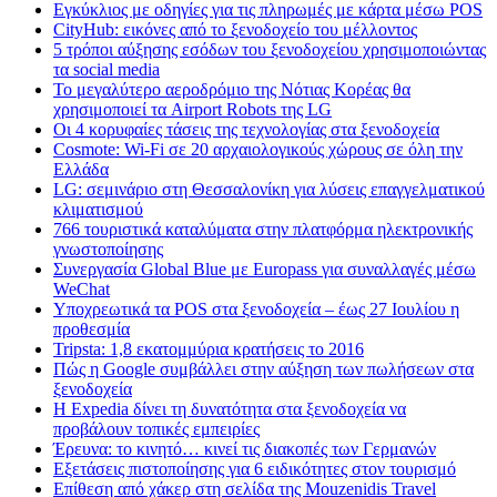
Εγκύκλιος με οδηγίες για τις πληρωμές με κάρτα μέσω POS
CityHub: εικόνες από το ξενοδοχείο του μέλλοντος
5 τρόποι αύξησης εσόδων του ξενοδοχείου χρησιμοποιώντας
τα social media
Το μεγαλύτερο αεροδρόμιο της Νότιας Κορέας θα
χρησιμοποιεί τα Airport Robots της LG
Οι 4 κορυφαίες τάσεις της τεχνολογίας στα ξενοδοχεία
Cosmote: Wi-Fi σε 20 αρχαιολογικούς χώρους σε όλη την
Ελλάδα
LG: σεμινάριο στη Θεσσαλονίκη για λύσεις επαγγελματικού
κλιματισμού
766 τουριστικά καταλύματα στην πλατφόρμα ηλεκτρονικής
γνωστοποίησης
Συνεργασία Global Blue με Europass για συναλλαγές μέσω
WeChat
Υποχρεωτικά τα POS στα ξενοδοχεία – έως 27 Ιουλίου η
προθεσμία
Tripsta: 1,8 εκατομμύρια κρατήσεις το 2016
Πώς η Google συμβάλλει στην αύξηση των πωλήσεων στα
ξενοδοχεία
Η Expedia δίνει τη δυνατότητα στα ξενοδοχεία να
προβάλουν τοπικές εμπειρίες
Έρευνα: το κινητό… κινεί τις διακοπές των Γερμανών
Εξετάσεις πιστοποίησης για 6 ειδικότητες στον τουρισμό
Επίθεση από χάκερ στη σελίδα της Mouzenidis Travel