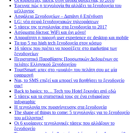
Οι κυριότερες τάσεις στην αγορά φιλοξενίας το 2016
Έρευνα: πώς η τεχνολογία θα αλλάξει τα ξενοδοχεία του
μέλλοντος
Ασφάλεια Ξενοδοχείων – Δαπάνη ή Επένδυση
LG: νέα σειρά ξενοδοχειακών τηλεοράσεων
5 τάσεις της τεχνολογίας στα ξενοδοχεία το 2017
Ασύρματα δίκτυα: WiFi και όχι μόνο!
Απαραίτητη η παροχή user experience σε desktop και mobile
Τα top 5 πιο high tech ξενοδοχεία στον κόσμο
16 τάσεις που πρέπει να προσέξετε στο marketing των
ξενοδοχείων
Περιστατικό Παραβίασης Προσωπικών Δεδομένων σε
πελάτες Ελληνικού Ξενοδοχείου
TouriSmart: μπες στο «μυαλό» του πελάτη σου με μία
εφαρμογή
Ναι, το SMS επιζεί και μπορεί να βοηθήσει το ξενοδοχείο
σας!
Back to basics: το… Tech του Hotel ξεκινάει από εδώ
5 τάσεις και τα στατιστικά τους σε ένα ενδιαφέρον
infographic
Η τεχνολογία της πυρανίχνευσης στα ξενοδοχεία
The shape of things to come: 5 τεχνολογίες για το ξενοδοχείο
του μέλλοντος!
Οι 6 κυρίαρχες τεχνολογικές τάσεις που αλλάζουν το
ξενοδοχείο