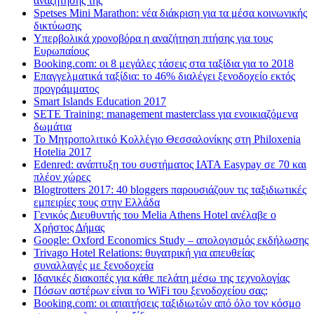
αναζήτησης της
Spetses Mini Marathon: νέα διάκριση για τα μέσα κοινωνικής
δικτύωσης
Υπερβολικά χρονοβόρα η αναζήτηση πτήσης για τους
Ευρωπαίους
Booking.com: οι 8 μεγάλες τάσεις στα ταξίδια για το 2018
Επαγγελματικά ταξίδια: το 46% διαλέγει ξενοδοχείο εκτός
προγράμματος
Smart Islands Education 2017
SETE Training: management masterclass για ενοικιαζόμενα
δωμάτια
Το Μητροπολιτικό Κολλέγιο Θεσσαλονίκης στη Philoxenia
Hotelia 2017
Edenred: ανάπτυξη του συστήματος IATA Easypay σε 70 και
πλέον χώρες
Blogtrotters 2017: 40 bloggers παρουσιάζουν τις ταξιδιωτικές
εμπειρίες τους στην Ελλάδα
Γενικός Διευθυντής του Melia Athens Hotel ανέλαβε ο
Χρήστος Δήμας
Google: Oxford Economics Study – απολογισμός εκδήλωσης
Trivago Hotel Relations: θυγατρική για απευθείας
συναλλαγές με ξενοδοχεία
Iδανικές διακοπές για κάθε πελάτη μέσω της τεχνολογίας
Πόσων αστέρων είναι το WiFi του ξενοδοχείου σας;
Booking.com: οι απαιτήσεις ταξιδιωτών από όλο τον κόσμο