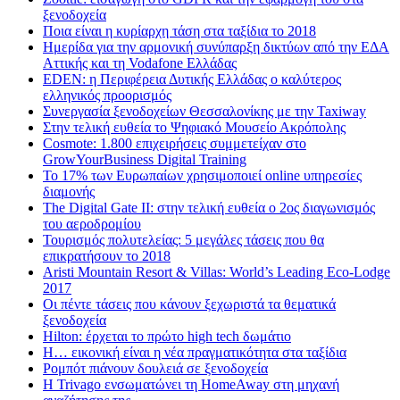
ξενοδοχεία
Ποια είναι η κυρίαρχη τάση στα ταξίδια το 2018
Ημερίδα για την αρμονική συνύπαρξη δικτύων από την ΕΔΑ
Αττικής και τη Vodafone Ελλάδας
EDEN: η Περιφέρεια Δυτικής Ελλάδας ο καλύτερος
ελληνικός προορισμός
Συνεργασία ξενοδοχείων Θεσσαλονίκης με την Taxiway
Στην τελική ευθεία το Ψηφιακό Μουσείο Ακρόπολης
Cosmote: 1.800 επιχειρήσεις συμμετείχαν στο
GrowYourBusiness Digital Training
Το 17% των Ευρωπαίων χρησιμοποιεί online υπηρεσίες
διαμονής
The Digital Gate II: στην τελική ευθεία ο 2ος διαγωνισμός
του αεροδρομίου
Τουρισμός πολυτελείας: 5 μεγάλες τάσεις που θα
επικρατήσουν το 2018
Aristi Mountain Resort & Villas: World’s Leading Eco-Lodge
2017
Οι πέντε τάσεις που κάνουν ξεχωριστά τα θεματικά
ξενοδοχεία
Hilton: έρχεται τo πρώτο high tech δωμάτιο
Η… εικονική είναι η νέα πραγματικότητα στα ταξίδια
Ρομπότ πιάνουν δουλειά σε ξενοδοχεία
Η Trivago ενσωματώνει τη HomeAway στη μηχανή