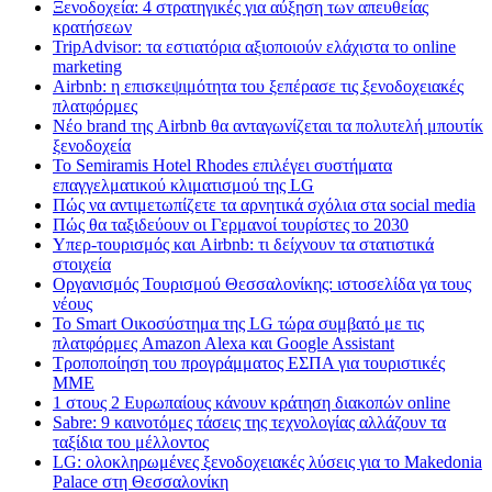
Ξενοδοχεία: 4 στρατηγικές για αύξηση των απευθείας
κρατήσεων
TripAdvisor: τα εστιατόρια αξιοποιούν ελάχιστα το online
marketing
Airbnb: η επισκεψιμότητα του ξεπέρασε τις ξενοδοχειακές
πλατφόρμες
Nέο brand της Airbnb θα ανταγωνίζεται τα πολυτελή μπουτίκ
ξενοδοχεία
Το Semiramis Hotel Rhodes επιλέγει συστήματα
επαγγελματικού κλιματισμού της LG
Πώς να αντιμετωπίζετε τα αρνητικά σχόλια στα social media
Πώς θα ταξιδεύουν οι Γερμανοί τουρίστες το 2030
Υπερ-τουρισμός και Airbnb: τι δείχνουν τα στατιστικά
στοιχεία
Οργανισμός Τουρισμού Θεσσαλονίκης: ιστοσελίδα γα τους
νέους
Το Smart Οικοσύστημα της LG τώρα συμβατό με τις
πλατφόρμες Amazon Alexa και Google Assistant
Τροποποίηση του προγράμματος ΕΣΠΑ για τουριστικές
ΜΜΕ
1 στους 2 Ευρωπαίους κάνουν κράτηση διακοπών online
Sabre: 9 καινοτόμες τάσεις της τεχνολογίας αλλάζουν τα
ταξίδια του μέλλοντος
LG: ολοκληρωμένες ξενοδοχειακές λύσεις για τo Makedonia
Palace στη Θεσσαλονίκη