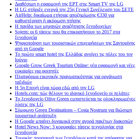
Διαθέσιμη η εφαρμογή της ΕΡΤ στις Smart TV της LG
Η LG στήριξε ενεργά την 25η Γενική Συνέλευση του ΣΕΤΕ
AirHelp: δικαίωμα ετήσιας αποζημίωσης €330 για
καθυστέρηση ή ακύρωση πτήσης
Η παγίδα των μηχανών αναζήτησης ξενοδοχείων
Sojern: οι 6 τάσεις που θα επικρατήσουν το 2017 στα
ξενοδοχεία
Ψηφιοποίηση των τουριστικών επιχειρήσεων της Σαντορίνης
από τη Google
Το πρώτο smart hotel της Ελλάδας ανοίγει τις πύλες του τον
Ιούνιο
Google Grow Greek Tourism Online: νέα εφαρμογή και νέες
ευκαιρίες για φοιτητές
Πλατφόρμα εικονικής πραγματικότητας για οργάνωση
ταξιδιών
Η 5η Εποχή είναι τώρα εδώ από την LG
Hotels.com: πώς θέλουν το ιδανικό ξενοδοχείο οι πελάτες
To ξενοδοχείο Olive Green εμπιστεύεται τις ολοκληρωμένες
λύσεις της LG
Σύμφωνο Green Destinations – Costa Nostrum για βιώσιμη
τουριστική ανάπτυξη
H Google μπαίνει δυναμικά στην αγορά πακέτων διακοπών
Hotel News Now: 3 κορυφαίες τάσεις τεχνολογίας στα
ξενοδοχεία
Τουρκία: προσφυγή των ξενοδόχων κατά της απόφασης για