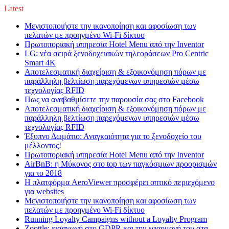
Latest
Μεγιστοποιήστε την ικανοποίηση και αφοσίωση των
πελατών με προηγμένο Wi-Fi δίκτυο
Πρωτοποριακή υπηρεσία Hotel Menu από την Inventor
LG: νέα σειρά ξενοδοχειακών τηλεοράσεων Pro Centric
Smart 4K
Αποτελεσματική διαχείριση & εξοικονόμηση πόρων με
παράλληλη βελτίωση παρεχόμενων υπηρεσιών μέσω
τεχνολογίας RFID
Πως να αναβαθμίσετε την παρουσία σας στο Facebook
Αποτελεσματική διαχείριση & εξοικονόμηση πόρων με
παράλληλη βελτίωση παρεχόμενων υπηρεσιών μέσω
τεχνολογίας RFID
Έξυπνο Δωμάτιο: Αναγκαιότητα για το ξενοδοχείο του
μέλλοντος!
Πρωτοποριακή υπηρεσία Hotel Menu από την Inventor
AirBnB: η Μύκονος στο top των παγκόσμιων προορισμών
για το 2018
Η πλατφόρμα AeroViewer προσφέρει οπτικό περιεχόμενο
για websites
Μεγιστοποιήστε την ικανοποίηση και αφοσίωση των
πελατών με προηγμένο Wi-Fi δίκτυο
Running Loyalty Campaigns without a Loyalty Program
Zoottle: εισαγωγή στο GDPR και την εφαρμογή του στα