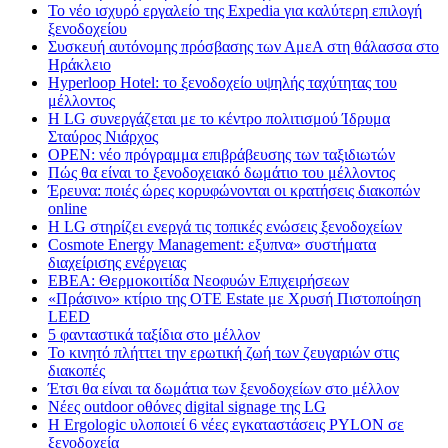
Το νέο ισχυρό εργαλείο της Expedia για καλύτερη επιλογή
ξενοδοχείου
Συσκευή αυτόνομης πρόσβασης των ΑμεΑ στη θάλασσα στο
Ηράκλειο
Hyperloop Hotel: το ξενοδοχείο υψηλής ταχύτητας του
μέλλοντος
Η LG συνεργάζεται με το κέντρο πολιτισμού Ίδρυμα
Σταύρος Νιάρχος
OPEN: νέο πρόγραμμα επιβράβευσης των ταξιδιωτών
Πώς θα είναι το ξενοδοχειακό δωμάτιο του μέλλοντος
Έρευνα: ποιές ώρες κορυφώνονται οι κρατήσεις διακοπών
online
Η LG στηρίζει ενεργά τις τοπικές ενώσεις ξενοδοχείων
Cosmote Energy Management: εξυπνα» συστήματα
διαχείρισης ενέργειας
ΕΒΕΑ: Θερμοκοιτίδα Νεοφυών Επιχειρήσεων
«Πράσινο» κτίριο της OTE Estate με Χρυσή Πιστοποίηση
LEED
5 φανταστικά ταξίδια στο μέλλον
Το κινητό πλήττει την ερωτική ζωή των ζευγαριών στις
διακοπές
Έτσι θα είναι τα δωμάτια των ξενοδοχείων στο μέλλον
Nέες outdoor οθόνες digital signage της LG
Η Ergologic υλοποιεί 6 νέες εγκαταστάσεις PYLON σε
ξενοδοχεία