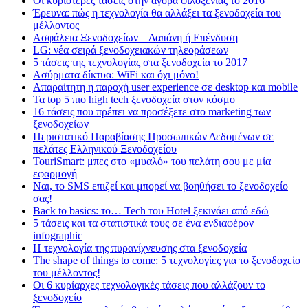
Οι κυριότερες τάσεις στην αγορά φιλοξενίας το 2016
Έρευνα: πώς η τεχνολογία θα αλλάξει τα ξενοδοχεία του
μέλλοντος
Ασφάλεια Ξενοδοχείων – Δαπάνη ή Επένδυση
LG: νέα σειρά ξενοδοχειακών τηλεοράσεων
5 τάσεις της τεχνολογίας στα ξενοδοχεία το 2017
Ασύρματα δίκτυα: WiFi και όχι μόνο!
Απαραίτητη η παροχή user experience σε desktop και mobile
Τα top 5 πιο high tech ξενοδοχεία στον κόσμο
16 τάσεις που πρέπει να προσέξετε στο marketing των
ξενοδοχείων
Περιστατικό Παραβίασης Προσωπικών Δεδομένων σε
πελάτες Ελληνικού Ξενοδοχείου
TouriSmart: μπες στο «μυαλό» του πελάτη σου με μία
εφαρμογή
Ναι, το SMS επιζεί και μπορεί να βοηθήσει το ξενοδοχείο
σας!
Back to basics: το… Tech του Hotel ξεκινάει από εδώ
5 τάσεις και τα στατιστικά τους σε ένα ενδιαφέρον
infographic
Η τεχνολογία της πυρανίχνευσης στα ξενοδοχεία
The shape of things to come: 5 τεχνολογίες για το ξενοδοχείο
του μέλλοντος!
Οι 6 κυρίαρχες τεχνολογικές τάσεις που αλλάζουν το
ξενοδοχείο