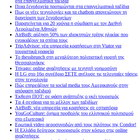
στα επαγγελματικά ταξίδια
Ποια ξενοδοχεία προτιμώνται στα επαγγελματικά ταξίδια
Πως οι νέες τεχνολογίες και τα chatbots απογειώνουν τη
διαχείριση των ξενοδοχείων
Παρατείνεται για 20 χρόνια η σύμβαση με τον Διεθνή
Αερολιμένα Αθηνών
AirBnB: αύξηση 50% των ιδιοκτητών τρίτης ηλικίας που
ενοικιάζουν τα σπίτια τους
TripAdvisor: νέα υπηρεσία κρατήσεων στη Viator για
τουριστικά γραφεία
Το thessbrunch στη μεγαλύτερη πολιτιστική γιορτή της
Θεσσαλονίκης
Trivago: online αναζητήσεις με τεχνητή νοημοσύνη
H LG στο 16ο συνέδριο ΣΕΤΕ ανέλυσε τις τελευταίες τάσεις
στην τεχνολογία
Πώς επηρεάζουν τα social media τους Αμερικανούς στην
απόφαση ταξιδιού
Έκθεση ΠΟΤ: σε φάση ανάπτυξης ο γκέι τουρισμός
Tα 4 σενάρια για το μέλλον των ταξιδίων
AirBnB: νέα υπηρεσία για κρατήσεις σε εστιατόρια
YouGoCulture: όχημα προβολής του ελληνικού πολιτισμού
στο εξωτερικό
Eρωτικά video αεροσυνοδών από τους πιλότους της Condor!
Η Ελλάδα δεύτερος προορισμός στον κόσμο στις online
αναζητήσεις