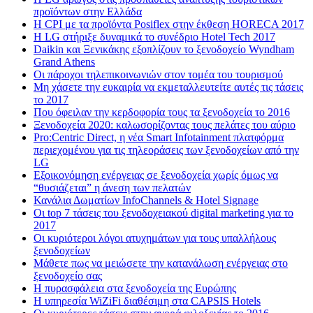
προϊόντων στην Ελλάδα
Η CPI με τα προϊόντα Posiflex στην έκθεση HORECA 2017
H LG στήριξε δυναμικά το συνέδριο Hotel Tech 2017
Daikin και Ξενικάκης εξοπλίζουν το ξενοδοχείο Wyndham
Grand Athens
Οι πάροχοι τηλεπικοινωνιών στον τομέα του τουρισμού
Μη χάσετε την ευκαιρία να εκμεταλλευτείτε αυτές τις τάσεις
το 2017
Που όφειλαν την κερδοφορία τους τα ξενοδοχεία το 2016
Ξενοδοχεία 2020: καλωσορίζοντας τους πελάτες του αύριο
Pro:Centric Direct, η νέα Smart Infotainment πλατφόρμα
περιεχομένου για τις τηλεοράσεις των ξενοδοχείων από την
LG
Εξοικονόμηση ενέργειας σε ξενοδοχεία χωρίς όμως να
“θυσιάζεται” η άνεση των πελατών
Κανάλια Δωματίων InfoChannels & Hotel Signage
Οι top 7 τάσεις του ξενοδοχειακού digital marketing για το
2017
Οι κυριότεροι λόγοι ατυχημάτων για τους υπαλλήλους
ξενοδοχείων
Μάθετε πως να μειώσετε την κατανάλωση ενέργειας στο
ξενοδοχείο σας
Η πυρασφάλεια στα ξενοδοχεία της Ευρώπης
Η υπηρεσία WiZiFi διαθέσιμη στα CAPSIS Hotels