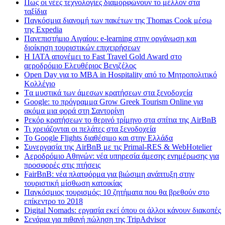
Πως οι νέες τεχνολογίες διαμορφώνουν το μέλλον στα
ταξίδια
Παγκόσμια διανομή των πακέτων της Thomas Cook μέσω
της Expedia
Πανεπιστήμιο Αιγαίου: e-learning στην οργάνωση και
διοίκηση τουριστικών επιχειρήσεων
Η IATA απονέμει το Fast Travel Gold Award στο
αεροδρόμιο Ελευθέριος Βενιζέλος
Open Day για το MBA in Hospitality από το Μητροπολιτικό
Κολλέγιο
Tα μυστικά των άμεσων κρατήσεων στα ξενοδοχεία
Google: το πρόγραμμα Grow Greek Tourism Online για
ακόμα μια φορά στη Σαντορίνη
Ρεκόρ κρατήσεων το θερινό τρίμηνο στα σπίτια της AirBnB
Τι χρειάζονται οι πελάτες στα ξενοδοχεία
Το Google Flights διαθέσιμο και στην Ελλάδα
Συνεργασία​ ​της​ ​AirBnB​ ​με​ ​τις​ ​Primal-RES​ ​&​ ​WebHotelier
Aεροδρόμιο Αθηνών: νέα υπηρεσία άμεσης ενημέρωσης για
προσφορές στις πτήσεις
FairBnB: νέα πλατφόρμα για βιώσιμη ανάπτυξη στην
τουριστική μίσθωση κατοικίας
Παγκόσμιος τουρισμός: 10 ζητήματα που θα βρεθούν στο
επίκεντρο το 2018
Digital Nomads: εργασία εκεί όπου οι άλλοι κάνουν διακοπές
Σενάρια για πιθανή πώληση της TripAdvisor