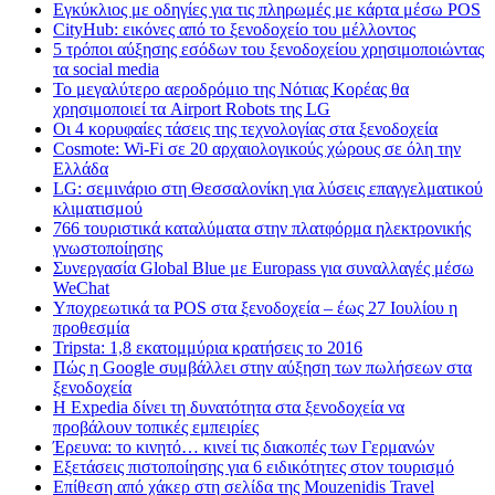
Εγκύκλιος με οδηγίες για τις πληρωμές με κάρτα μέσω POS
CityHub: εικόνες από το ξενοδοχείο του μέλλοντος
5 τρόποι αύξησης εσόδων του ξενοδοχείου χρησιμοποιώντας
τα social media
Το μεγαλύτερο αεροδρόμιο της Νότιας Κορέας θα
χρησιμοποιεί τα Airport Robots της LG
Οι 4 κορυφαίες τάσεις της τεχνολογίας στα ξενοδοχεία
Cosmote: Wi-Fi σε 20 αρχαιολογικούς χώρους σε όλη την
Ελλάδα
LG: σεμινάριο στη Θεσσαλονίκη για λύσεις επαγγελματικού
κλιματισμού
766 τουριστικά καταλύματα στην πλατφόρμα ηλεκτρονικής
γνωστοποίησης
Συνεργασία Global Blue με Europass για συναλλαγές μέσω
WeChat
Υποχρεωτικά τα POS στα ξενοδοχεία – έως 27 Ιουλίου η
προθεσμία
Tripsta: 1,8 εκατομμύρια κρατήσεις το 2016
Πώς η Google συμβάλλει στην αύξηση των πωλήσεων στα
ξενοδοχεία
Η Expedia δίνει τη δυνατότητα στα ξενοδοχεία να
προβάλουν τοπικές εμπειρίες
Έρευνα: το κινητό… κινεί τις διακοπές των Γερμανών
Εξετάσεις πιστοποίησης για 6 ειδικότητες στον τουρισμό
Επίθεση από χάκερ στη σελίδα της Mouzenidis Travel