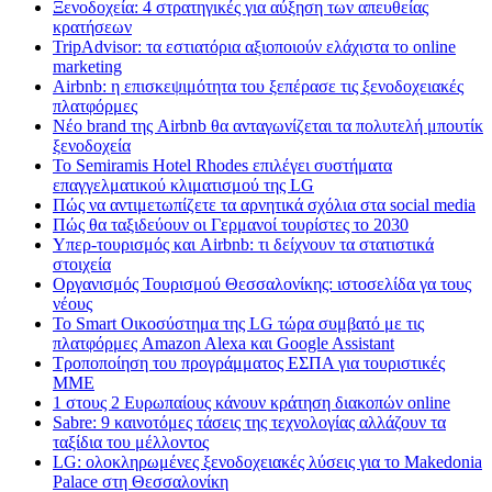
Ξενοδοχεία: 4 στρατηγικές για αύξηση των απευθείας
κρατήσεων
TripAdvisor: τα εστιατόρια αξιοποιούν ελάχιστα το online
marketing
Airbnb: η επισκεψιμότητα του ξεπέρασε τις ξενοδοχειακές
πλατφόρμες
Nέο brand της Airbnb θα ανταγωνίζεται τα πολυτελή μπουτίκ
ξενοδοχεία
Το Semiramis Hotel Rhodes επιλέγει συστήματα
επαγγελματικού κλιματισμού της LG
Πώς να αντιμετωπίζετε τα αρνητικά σχόλια στα social media
Πώς θα ταξιδεύουν οι Γερμανοί τουρίστες το 2030
Υπερ-τουρισμός και Airbnb: τι δείχνουν τα στατιστικά
στοιχεία
Οργανισμός Τουρισμού Θεσσαλονίκης: ιστοσελίδα γα τους
νέους
Το Smart Οικοσύστημα της LG τώρα συμβατό με τις
πλατφόρμες Amazon Alexa και Google Assistant
Τροποποίηση του προγράμματος ΕΣΠΑ για τουριστικές
ΜΜΕ
1 στους 2 Ευρωπαίους κάνουν κράτηση διακοπών online
Sabre: 9 καινοτόμες τάσεις της τεχνολογίας αλλάζουν τα
ταξίδια του μέλλοντος
LG: ολοκληρωμένες ξενοδοχειακές λύσεις για τo Makedonia
Palace στη Θεσσαλονίκη