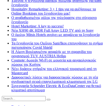
Έρευνα: η τεχνολογία βασικός πυλώνας ανάπτυξης για κάθε
ξενοδοχείο
Hospitality Remarketing: 3 + 1 tips για να αυξήσουμε τα
Online Bookings του ξενοδοχείου μας!
Ο αναβαθμισμένος ρόλος της τηλεόρασης στο σύγχρονο
ξενοδοχείο
Hotel Marketing: A key to success!
Νέα XH90 4K HDR Full Array LED TV από τη Sony
Ο όμιλος Mitsis Hotels ανοίγει με ασφάλεια τα ξενοδοχεία
του
Τα ξενοδοχεία του Ομίλου Sani/Ikos επιτυγχάνουν το σχήμα
πιστοποίησης Covid Shield
H Λίμνη Βουλιαγμένης ασφαλής με τη σφραγίδα του
οργανισμού TUV AUSTRIA Hellas
Cosmote: δωρεάν Wi-Fi σε μουσεία και αρχαιολογικούς
χώρους της Κρήτης
Νέες δράσεις στήριξης του ελληνικού τουρισμού από τη
Mastercard
Διαφορετικές λύσεις για διαφορετικούς χώρους με τη νέα
συνδυαστική σειρά επαγγελματικού κλιματισμού της LG
Συνεργασία Schneider Electric & EcoDataCenter για θετικό
κλιματικό αποτύπωμα