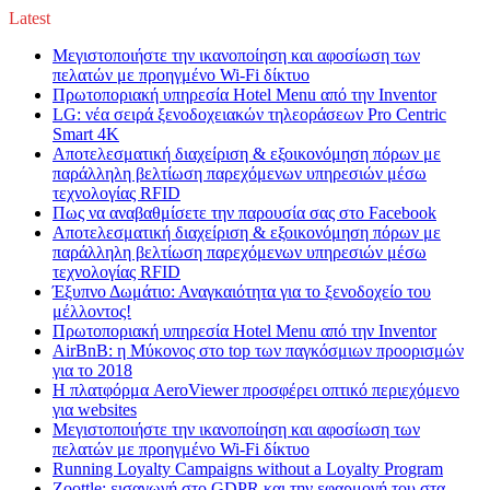
Latest
Μεγιστοποιήστε την ικανοποίηση και αφοσίωση των
πελατών με προηγμένο Wi-Fi δίκτυο
Πρωτοποριακή υπηρεσία Hotel Menu από την Inventor
LG: νέα σειρά ξενοδοχειακών τηλεοράσεων Pro Centric
Smart 4K
Αποτελεσματική διαχείριση & εξοικονόμηση πόρων με
παράλληλη βελτίωση παρεχόμενων υπηρεσιών μέσω
τεχνολογίας RFID
Πως να αναβαθμίσετε την παρουσία σας στο Facebook
Αποτελεσματική διαχείριση & εξοικονόμηση πόρων με
παράλληλη βελτίωση παρεχόμενων υπηρεσιών μέσω
τεχνολογίας RFID
Έξυπνο Δωμάτιο: Αναγκαιότητα για το ξενοδοχείο του
μέλλοντος!
Πρωτοποριακή υπηρεσία Hotel Menu από την Inventor
AirBnB: η Μύκονος στο top των παγκόσμιων προορισμών
για το 2018
Η πλατφόρμα AeroViewer προσφέρει οπτικό περιεχόμενο
για websites
Μεγιστοποιήστε την ικανοποίηση και αφοσίωση των
πελατών με προηγμένο Wi-Fi δίκτυο
Running Loyalty Campaigns without a Loyalty Program
Zoottle: εισαγωγή στο GDPR και την εφαρμογή του στα