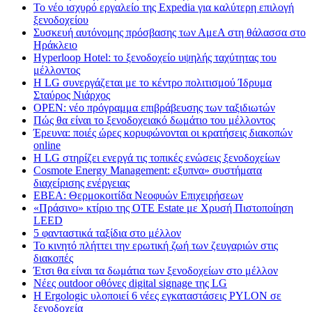
Το νέο ισχυρό εργαλείο της Expedia για καλύτερη επιλογή
ξενοδοχείου
Συσκευή αυτόνομης πρόσβασης των ΑμεΑ στη θάλασσα στο
Ηράκλειο
Hyperloop Hotel: το ξενοδοχείο υψηλής ταχύτητας του
μέλλοντος
Η LG συνεργάζεται με το κέντρο πολιτισμού Ίδρυμα
Σταύρος Νιάρχος
OPEN: νέο πρόγραμμα επιβράβευσης των ταξιδιωτών
Πώς θα είναι το ξενοδοχειακό δωμάτιο του μέλλοντος
Έρευνα: ποιές ώρες κορυφώνονται οι κρατήσεις διακοπών
online
Η LG στηρίζει ενεργά τις τοπικές ενώσεις ξενοδοχείων
Cosmote Energy Management: εξυπνα» συστήματα
διαχείρισης ενέργειας
ΕΒΕΑ: Θερμοκοιτίδα Νεοφυών Επιχειρήσεων
«Πράσινο» κτίριο της OTE Estate με Χρυσή Πιστοποίηση
LEED
5 φανταστικά ταξίδια στο μέλλον
Το κινητό πλήττει την ερωτική ζωή των ζευγαριών στις
διακοπές
Έτσι θα είναι τα δωμάτια των ξενοδοχείων στο μέλλον
Nέες outdoor οθόνες digital signage της LG
Η Ergologic υλοποιεί 6 νέες εγκαταστάσεις PYLON σε
ξενοδοχεία