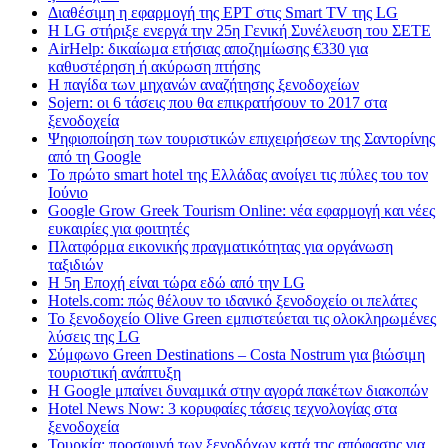
Διαθέσιμη η εφαρμογή της ΕΡΤ στις Smart TV της LG
Η LG στήριξε ενεργά την 25η Γενική Συνέλευση του ΣΕΤΕ
AirHelp: δικαίωμα ετήσιας αποζημίωσης €330 για
καθυστέρηση ή ακύρωση πτήσης
Η παγίδα των μηχανών αναζήτησης ξενοδοχείων
Sojern: οι 6 τάσεις που θα επικρατήσουν το 2017 στα
ξενοδοχεία
Ψηφιοποίηση των τουριστικών επιχειρήσεων της Σαντορίνης
από τη Google
Το πρώτο smart hotel της Ελλάδας ανοίγει τις πύλες του τον
Ιούνιο
Google Grow Greek Tourism Online: νέα εφαρμογή και νέες
ευκαιρίες για φοιτητές
Πλατφόρμα εικονικής πραγματικότητας για οργάνωση
ταξιδιών
Η 5η Εποχή είναι τώρα εδώ από την LG
Hotels.com: πώς θέλουν το ιδανικό ξενοδοχείο οι πελάτες
To ξενοδοχείο Olive Green εμπιστεύεται τις ολοκληρωμένες
λύσεις της LG
Σύμφωνο Green Destinations – Costa Nostrum για βιώσιμη
τουριστική ανάπτυξη
H Google μπαίνει δυναμικά στην αγορά πακέτων διακοπών
Hotel News Now: 3 κορυφαίες τάσεις τεχνολογίας στα
ξενοδοχεία
Τουρκία: προσφυγή των ξενοδόχων κατά της απόφασης για