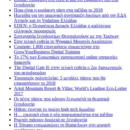
ξενοδοχεία
Ποια είναι η κυρίαρχη τάση στα ταξίδια το 2018
Ημερίδα για την αρμονική συνύπαρξη δικτύων από την ΕΔΑ
Αττικής και τη Vodafone Ελλάδας
EDEN: η Περιφέρεια Δυτικής Ελλάδας ο καλύτερος
ελληνικός προορισμός
Συνεργασία ξενοδοχείων Θεσσαλονίκης με την Taxiway
Στην τελική ευθεία το Ψηφιακό Μουσείο Ακρόπολης
Cosmote: 1.800 επιχειρήσεις συμμετείχαν στο
GrowYourBusiness Digital Training
Το 17% των Ευρωπαίων χρησιμοποιεί online υπηρεσίες
διαμονής
The Digital Gate II: στην τελική ευθεία ο 2ος διαγωνισμός
του αεροδρομίου
Τουρισμός πολυτελείας: 5 μεγάλες τάσεις που θα
επικρατήσουν το 2018
Aristi Mountain Resort & Villas: World’s Leading Eco-Lodge
2017
Οι πέντε τάσεις που κάνουν ξεχωριστά τα θεματικά
ξενοδοχεία
Hilton: έρχεται τo πρώτο high tech δωμάτιο
Η… εικονική είναι η νέα πραγματικότητα στα ταξίδια
Ρομπότ πιάνουν δουλειά σε ξενοδοχεία
Η Trivago ενσωματώνει τη HomeAway στη μηχανή