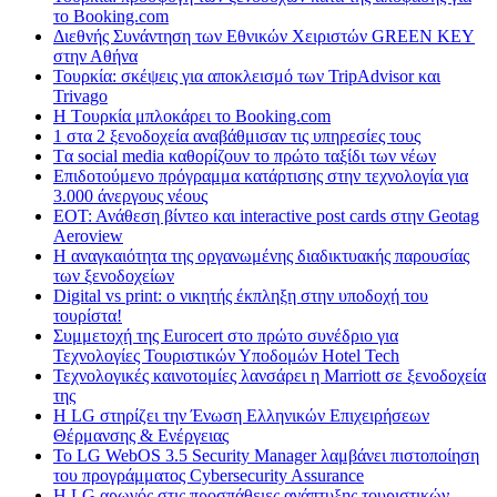
το Booking.com
Διεθνής Συνάντηση των Εθνικών Χειριστών GREEN KEY
στην Αθήνα
Τουρκία: σκέψεις για αποκλεισμό των TripAdvisor και
Trivago
H Tουρκία μπλοκάρει το Booking.com
1 στα 2 ξενοδοχεία αναβάθμισαν τις υπηρεσίες τους
Tα social media καθορίζουν το πρώτο ταξίδι των νέων
Επιδοτούμενο πρόγραμμα κατάρτισης στην τεχνολογία για
3.000 άνεργους νέους
ΕΟΤ: Ανάθεση βίντεο και interactive post cards στην Geotag
Aeroview
Η αναγκαιότητα της οργανωμένης διαδικτυακής παρουσίας
των ξενοδοχείων
Digital vs print: ο νικητής έκπληξη στην υποδοχή του
τουρίστα!
Συμμετοχή της Eurocert στο πρώτο συνέδριο για
Τεχνολογίες Τουριστικών Υποδομών Hotel Tech
Τεχνολογικές καινοτομίες λανσάρει η Marriott σε ξενοδοχεία
της
H LG στηρίζει την Ένωση Ελληνικών Επιχειρήσεων
Θέρμανσης & Ενέργειας
Το LG WebOS 3.5 Security Manager λαμβάνει πιστοποίηση
του προγράμματος Cybersecurity Assurance
Η LG αρωγός στις προσπάθειες ανάπτυξης τουριστικών