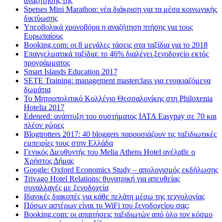
αναζήτησης της
Spetses Mini Marathon: νέα διάκριση για τα μέσα κοινωνικής
δικτύωσης
Υπερβολικά χρονοβόρα η αναζήτηση πτήσης για τους
Ευρωπαίους
Booking.com: οι 8 μεγάλες τάσεις στα ταξίδια για το 2018
Επαγγελματικά ταξίδια: το 46% διαλέγει ξενοδοχείο εκτός
προγράμματος
Smart Islands Education 2017
SETE Training: management masterclass για ενοικιαζόμενα
δωμάτια
Το Μητροπολιτικό Κολλέγιο Θεσσαλονίκης στη Philoxenia
Hotelia 2017
Edenred: ανάπτυξη του συστήματος IATA Easypay σε 70 και
πλέον χώρες
Blogtrotters 2017: 40 bloggers παρουσιάζουν τις ταξιδιωτικές
εμπειρίες τους στην Ελλάδα
Γενικός Διευθυντής του Melia Athens Hotel ανέλαβε ο
Χρήστος Δήμας
Google: Oxford Economics Study – απολογισμός εκδήλωσης
Trivago Hotel Relations: θυγατρική για απευθείας
συναλλαγές με ξενοδοχεία
Iδανικές διακοπές για κάθε πελάτη μέσω της τεχνολογίας
Πόσων αστέρων είναι το WiFi του ξενοδοχείου σας;
Booking.com: οι απαιτήσεις ταξιδιωτών από όλο τον κόσμο