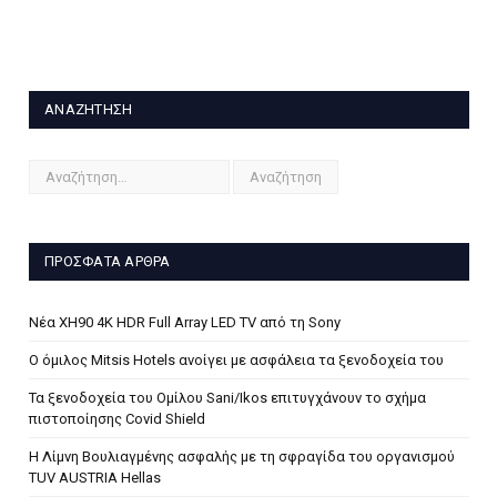
ΑΝΑΖΉΤΗΣΗ
ΠΡΌΣΦΑΤΑ ΆΡΘΡΑ
Νέα XH90 4K HDR Full Array LED TV από τη Sony
Ο όμιλος Mitsis Hotels ανοίγει με ασφάλεια τα ξενοδοχεία του
Τα ξενοδοχεία του Ομίλου Sani/Ikos επιτυγχάνουν το σχήμα
πιστοποίησης Covid Shield
H Λίμνη Βουλιαγμένης ασφαλής με τη σφραγίδα του οργανισμού
TUV AUSTRIA Hellas